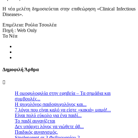
Η νέα μελέτη δημοσιεύεται στην επιθεώρηση «Clinical Infectious
Diseases».
Επιμέλεια: Ρούλα Τσουλέα
Πηγή : Web Only
Τα Νέα
Δημοφιλή Άρθρα
Η ομοφυλοφιλία στην εφηβεία – Τα σημάδια και
συμβουλές...
Η ψυχολόγος-παιδοψυχολόγος και...
7 λόγοι που είναι καλό να είστε «κακιά» μαμά!...
Είναι πολύ εύκολο για ένα παιδί...
Το παιδί αυνανίζεται
Δεν υπάρχει λόγος να νιώθετε άβ...
Παιδικός αυνανισμός.
Singleparent.gr 3 Φεβρουαρίου 2...