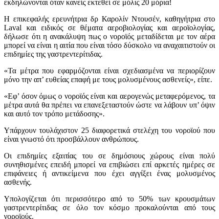
εκδηλώνονται όταν κανείς εκτεθεί σε μόλις 20 μόρια!
Η επικεφαλής ερευνήτρια δρ Καρολίν Ντουσέν, καθηγήτρια στο
Laval και ειδικός σε θέματα αεροβιολογίας και αεροϊολογίας,
δήλωσε ότι η ανακάλυψη πως ο νοροϊός μεταδίδεται με τον αέρα
μπορεί να είναι η αιτία που είναι τόσο δύσκολο να αναχαιτιστούν οι
επιδημίες της γαστρεντερίτιδας.
«Τα μέτρα που εφαρμόζονται είναι σχεδιασμένα να περιορίζουν
μόνο την απ’ ευθείας επαφή με τους μολυσμένους ασθενείς», είπε.
«Εφ’ όσον όμως ο νοροϊός είναι και αερογενώς μεταφερόμενος, τα
μέτρα αυτά θα πρέπει να επανεξεταστούν ώστε να λάβουν υπ’ όψιν
και αυτό τον τρόπο μετάδοσης».
Υπάρχουν τουλάχιστον 25 διαφορετικά στελέχη του νοροϊού που
είναι γνωστό ότι προσβάλλουν ανθρώπους.
Οι επιδημίες εξαιτίας του σε δημόσιους χώρους είναι πολύ
συνηθισμένες επειδή μπορεί να επιβιώσει επί αρκετές ημέρες σε
επιφάνειες ή αντικείμενα που έχει αγγίξει ένας μολυσμένος
ασθενής.
Υπολογίζεται ότι περισσότερο από το 50% των κρουσμάτων
γαστρεντερίτιδας σε όλο τον κόσμο προκαλούνται από τους
νοροϊούς.