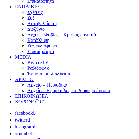
Επικαιρότητα
ΕΝΗΛΙΚΕΣ
Σχέσεις
Σεξ
Αυτοβελτίωση
Διαζύγιο
Άγχος – Φοβίες – Κρίσεις πανικού
Κατάθλιψη
Σας ενδιαφέρει…
Επικαιρότητα
MEDIA
Βίντεο/TV
Ραδιόφωνο
Έντυπα και διαδίκτυο
ΑΡΧΕΙΟ
Αρχείο – Περιοδικά
Αρχείο – Εφημερίδες και διάφορα έντυπα
ΕΠΙΚΟΙΝΩΝΙΑ
ΚΟΡΟΝΟΪΟΣ
facebook
twitter
instagram
youtube