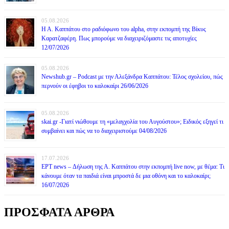
05.08.2026
Η Α. Καππάτου στο ραδιόφωνο του alpha, στην εκπομπή της Βίκυς
Καρατζαφέρη. Πως μπορούμε να διαχειριζόμαστε τις αποτυχίες
12/07/2026
05.08.2026
Newshub.gr – Podcast με την Αλεξάνδρα Καππάτου: Τέλος σχολείου, πώς
περνούν οι έφηβοι το καλοκαίρι 26/06/2026
05.08.2026
skai.gr -Γιατί νιώθουμε τη «μελαγχολία του Αυγούστου»; Ειδικός εξηγεί τι
συμβαίνει και πώς να το διαχειριστούμε 04/08/2026
17.07.2026
ΕΡΤ news – Δήλωση της Α. Καππάτου στην εκπομπή live now, με θέμα: Τι
κάνουμε όταν τα παιδιά είναι μπροστά δε μια οθόνη και το καλοκαίρι;
16/07/2026
ΠΡΟΣΦΑΤΑ ΑΡΘΡΑ