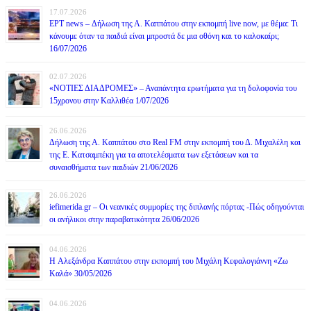
17.07.2026
ΕΡΤ news – Δήλωση της Α. Καππάτου στην εκπομπή live now, με θέμα: Τι
κάνουμε όταν τα παιδιά είναι μπροστά δε μια οθόνη και το καλοκαίρι;
16/07/2026
02.07.2026
«ΝΟΤΙΕΣ ΔΙΑΔΡΟΜΕΣ» – Αναπάντητα ερωτήματα για τη δολοφονία του
15χρονου στην Καλλιθέα 1/07/2026
26.06.2026
Δήλωση της Α. Καππάτου στο Real FM στην εκπομπή του Δ. Μιχαλέλη και
της Ε. Κατσαμπέκη για τα αποτελέσματα των εξετάσεων και τα
συναισθήματα των παιδιών 21/06/2026
26.06.2026
iefimerida.gr – Οι νεανικές συμμορίες της διπλανής πόρτας -Πώς οδηγούνται
οι ανήλικοι στην παραβατικότητα 26/06/2026
04.06.2026
H Αλεξάνδρα Καππάτου στην εκπομπή του Μιχάλη Κεφαλογιάννη «Ζω
Καλά» 30/05/2026
04.06.2026