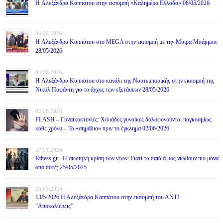
H Αλεξάνδρα Καππάτου στην εκπομπή «Καλημέρα Ελλάδα» 08/05/2026
04.06.2026
H Αλεξάνδρα Καππάτου στο MEGA στην εκπομπή με την Μάιρα Mπάρμπα
28/05/2026
04.06.2026
H Αλεξάνδρα Καππάτου στο κανάλι της Ναυτεμπορικής στην εκπομπή της
Νικόλ Ποφάντη για το άγχος των εξετάσεων 28/05/2026
02.06.2026
FLASH – Γυναικοκτονίες: Χιλιάδες γυναίκες δολοφονούνται παγκοσμίως
κάθε χρόνο – Τα «σημάδια» πριν το έγκλημα 02/06/2026
27.05.2026
Rthess.gr · Η σιωπηλή κρίση των νέων: Γιατί τα παιδιά μας νιώθουν πιο μόνα
από ποτέ; 25/05/2025
25.05.2026
13/5/2026 Η Αλεξάνδρα Καππάτου στην εκπομπή του ΑΝΤ1
“Αποκαλύψεις”