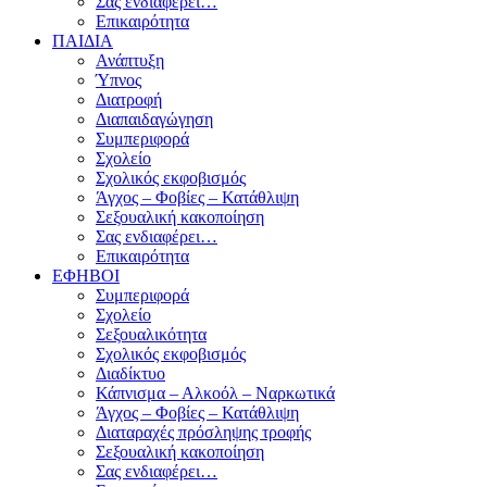
Σας ενδιαφέρει…
Επικαιρότητα
ΠΑΙΔΙΑ
Ανάπτυξη
Ύπνος
Διατροφή
Διαπαιδαγώγηση
Συμπεριφορά
Σχολείο
Σχολικός εκφοβισμός
Άγχος – Φοβίες – Κατάθλιψη
Σεξουαλική κακοποίηση
Σας ενδιαφέρει…
Επικαιρότητα
ΕΦΗΒΟΙ
Συμπεριφορά
Σχολείο
Σεξουαλικότητα
Σχολικός εκφοβισμός
Διαδίκτυο
Κάπνισμα – Αλκοόλ – Ναρκωτικά
Άγχος – Φοβίες – Κατάθλιψη
Διαταραχές πρόσληψης τροφής
Σεξουαλική κακοποίηση
Σας ενδιαφέρει…