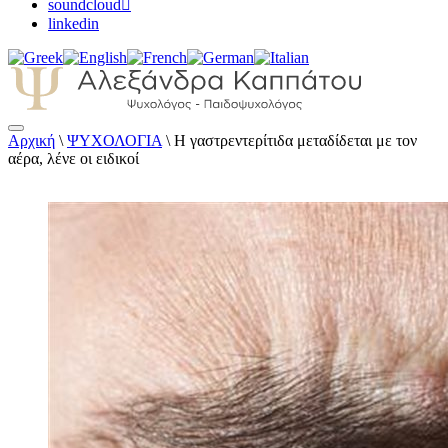
soundcloud
linkedin
Αρχική
\
ΨΥΧΟΛΟΓΙΑ
\
Η γαστρεντερίτιδα μεταδίδεται με τον
Αλεξάνδρα Καππάτου Ψυχολόγος –
αέρα, λένε οι ειδικοί
Παιδοψυχολόγος