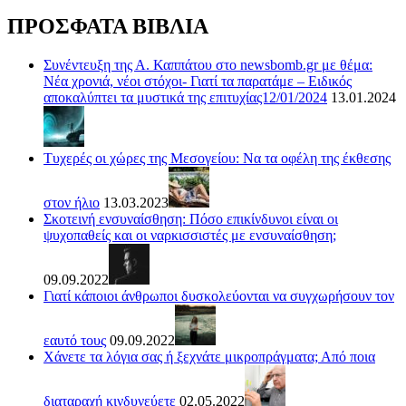
ΠΡΟΣΦΑΤΑ ΒΙΒΛΙΑ
Συνέντευξη της Α. Καππάτου στο newsbomb.gr με θέμα:
Νέα χρονιά, νέοι στόχοι- Γιατί τα παρατάμε – Ειδικός
αποκαλύπτει τα μυστικά της επιτυχίας12/01/2024
13.01.2024
Τυχερές οι χώρες της Μεσογείου: Να τα οφέλη της έκθεσης
στον ήλιο
13.03.2023
Σκοτεινή ενσυναίσθηση: Πόσο επικίνδυνοι είναι οι
ψυχοπαθείς και οι ναρκισσιστές με ενσυναίσθηση;
09.09.2022
Γιατί κάποιοι άνθρωποι δυσκολεύονται να συγχωρήσουν τον
εαυτό τους
09.09.2022
Χάνετε τα λόγια σας ή ξεχνάτε μικροπράγματα; Από ποια
διαταραχή κινδυνεύετε
02.05.2022