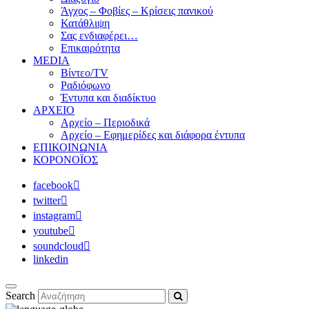
Άγχος – Φοβίες – Κρίσεις πανικού
Κατάθλιψη
Σας ενδιαφέρει…
Επικαιρότητα
MEDIA
Βίντεο/TV
Ραδιόφωνο
Έντυπα και διαδίκτυο
ΑΡΧΕΙΟ
Αρχείο – Περιοδικά
Αρχείο – Εφημερίδες και διάφορα έντυπα
ΕΠΙΚΟΙΝΩΝΙΑ
ΚΟΡΟΝΟΪΟΣ
facebook
twitter
instagram
youtube
soundcloud
linkedin
Search