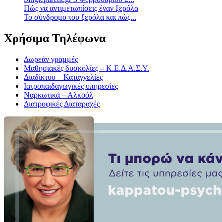
Πώς να αντιμετωπίσεις έναν ξερόλα
Το σύνδρομο του ξερόλα και πώς...
Χρήσιμα Τηλέφωνα
Δωρεάν γραμμές
Μαθησιακές δυσκολίες – Κ.Ε.Δ.Α.Σ.Υ.
Διαδίκτυο – Καταγγελίες
Ιατροπαιδαγωγικές υπηρεσίες
Ναρκωτικά – Αλκοόλ
Διατροφικές Διαταραχές