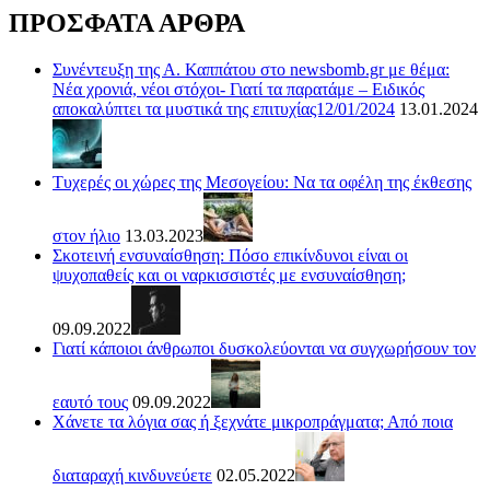
ΠΡΟΣΦΑΤΑ ΑΡΘΡΑ
Συνέντευξη της Α. Καππάτου στο newsbomb.gr με θέμα:
Νέα χρονιά, νέοι στόχοι- Γιατί τα παρατάμε – Ειδικός
αποκαλύπτει τα μυστικά της επιτυχίας12/01/2024
13.01.2024
Τυχερές οι χώρες της Μεσογείου: Να τα οφέλη της έκθεσης
στον ήλιο
13.03.2023
Σκοτεινή ενσυναίσθηση: Πόσο επικίνδυνοι είναι οι
ψυχοπαθείς και οι ναρκισσιστές με ενσυναίσθηση;
09.09.2022
Γιατί κάποιοι άνθρωποι δυσκολεύονται να συγχωρήσουν τον
εαυτό τους
09.09.2022
Χάνετε τα λόγια σας ή ξεχνάτε μικροπράγματα; Από ποια
διαταραχή κινδυνεύετε
02.05.2022