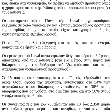
και, ειδικά στα νοσοκομεία, θα πρέπει να ληφθούν πρόσθετα όπως
η χρήση προστατευτικής ένδυσης από το προσωπικό που φροντίζει
τους ασθενείς.
Οι επιστήμονες από το Πανεπιστήμιο Laval πραγματοποίησαν
ελέγχους σε οκτώ νοσοκομεία και κέντρα μακροχρόνιας φροντίδας
της πατρίδας τους, στα οποία είχαν καταγραφεί επιδημίες
γαστρεντερίτιδας εξαιτίας νοροϊού.
Ο νοροϊός προκαλεί φλεγμονή στο στομάχι και στα έντερα,
οδηγώντας σε έμετο και διάρροια.
Οι ερευνητές τού Laval συγκέντρωσαν δείγματα αέρα σε διάφορες
αποστάσεις από τους ασθενείς (στο ένα μέτρο, στην πόρτα του
θαλάμου τους, στον διάδρομο απ’ έξω απόσταση και στους
σταθμούς του νοσηλευτικού προσωπικού).
Σε έξι από τα οκτώ νοσοκομεία ο νοροϊός είχε εξαπλωθεί στον
αέρα. Όσον αφορά την απόσταση, εντοπίστηκε στο 54% των
περιπτώσεων στους θαλάμους των ασθενών, στο 38% στους
διαδρόμους που οδηγούσαν στο δωμάτιό τους και στο 50% στους
νοσηλευτικούς σταθμούς.
Οι συγκεντρώσεις του ιού κυμαίνονταν από 13 έως 2.350 μόρια
ανά κυβικό μέτρο αέρα – και συνήθως, η γαστρεντερίτιδα