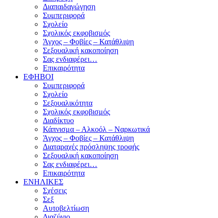
Διαπαιδαγώγηση
Συμπεριφορά
Σχολείο
Σχολικός εκφοβισμός
Άγχος – Φοβίες – Κατάθλιψη
Σεξουαλική κακοποίηση
Σας ενδιαφέρει…
Επικαιρότητα
ΕΦΗΒΟΙ
Συμπεριφορά
Σχολείο
Σεξουαλικότητα
Σχολικός εκφοβισμός
Διαδίκτυο
Κάπνισμα – Αλκοόλ – Ναρκωτικά
Άγχος – Φοβίες – Κατάθλιψη
Διαταραχές πρόσληψης τροφής
Σεξουαλική κακοποίηση
Σας ενδιαφέρει…
Επικαιρότητα
ΕΝΗΛΙΚΕΣ
Σχέσεις
Σεξ
Αυτοβελτίωση
Διαζύγιο