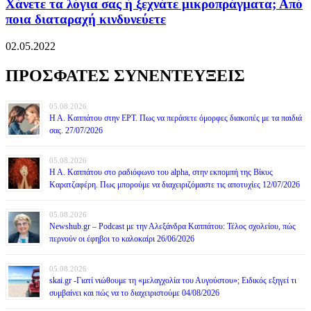
Χάνετε τα λόγια σας ή ξεχνάτε μικροπράγματα; Από
ποια διαταραχή κινδυνεύετε
02.05.2022
ΠΡΟΣΦΑΤΕΣ ΣΥΝΕΝΤΕΥΞΕΙΣ
05.08.2026
Η Α. Καππάτου στην ΕΡΤ. Πως να περάσετε όμορφες διακοπές με τα παιδιά
σας. 27/07/2026
05.08.2026
Η Α. Καππάτου στο ραδιόφωνο του alpha, στην εκπομπή της Βίκυς
Καρατζαφέρη. Πως μπορούμε να διαχειριζόμαστε τις αποτυχίες 12/07/2026
05.08.2026
Newshub.gr – Podcast με την Αλεξάνδρα Καππάτου: Τέλος σχολείου, πώς
περνούν οι έφηβοι το καλοκαίρι 26/06/2026
05.08.2026
skai.gr -Γιατί νιώθουμε τη «μελαγχολία του Αυγούστου»; Ειδικός εξηγεί τι
συμβαίνει και πώς να το διαχειριστούμε 04/08/2026