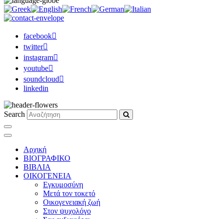
facebook
twitter
instagram
youtube
soundcloud
linkedin
Search
Αρχική
ΒΙΟΓΡΑΦΙΚΟ
ΒΙΒΛΙΑ
ΟΙΚΟΓΕΝΕΙΑ
Εγκυμοσύνη
Μετά τον τοκετό
Οικογενειακή ζωή
Στον ψυχολόγο