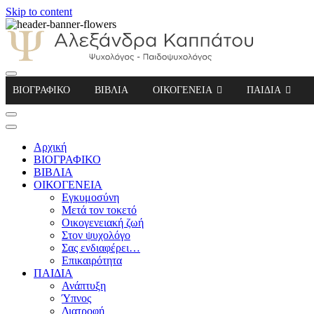
Skip to content
Αλεξάνδρα Καππάτου Ψυχολόγος – Παιδοψ
ΒΙΟΓΡΑΦΙΚΟ
ΒΙΒΛΙΑ
ΟΙΚΟΓΕΝΕΙΑ
ΠΑΙΔΙΑ
Αρχική
ΒΙΟΓΡΑΦΙΚΟ
ΒΙΒΛΙΑ
ΟΙΚΟΓΕΝΕΙΑ
Εγκυμοσύνη
Μετά τον τοκετό
Οικογενειακή ζωή
Στον ψυχολόγο
Σας ενδιαφέρει…
Επικαιρότητα
ΠΑΙΔΙΑ
Ανάπτυξη
Ύπνος
Διατροφή