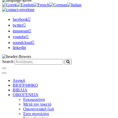
facebook
twitter
instagram
youtube
soundcloud
linkedin
Search
Αρχική
ΒΙΟΓΡΑΦΙΚΟ
ΒΙΒΛΙΑ
ΟΙΚΟΓΕΝΕΙΑ
Εγκυμοσύνη
Μετά τον τοκετό
Οικογενειακή ζωή
Στον ψυχολόγο