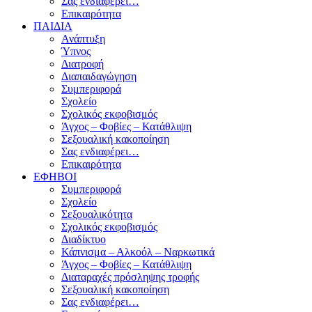
Σας ενδιαφέρει…
Επικαιρότητα
ΠΑΙΔΙΑ
Ανάπτυξη
Ύπνος
Διατροφή
Διαπαιδαγώγηση
Συμπεριφορά
Σχολείο
Σχολικός εκφοβισμός
Άγχος – Φοβίες – Κατάθλιψη
Σεξουαλική κακοποίηση
Σας ενδιαφέρει…
Επικαιρότητα
ΕΦΗΒΟΙ
Συμπεριφορά
Σχολείο
Σεξουαλικότητα
Σχολικός εκφοβισμός
Διαδίκτυο
Κάπνισμα – Αλκοόλ – Ναρκωτικά
Άγχος – Φοβίες – Κατάθλιψη
Διαταραχές πρόσληψης τροφής
Σεξουαλική κακοποίηση
Σας ενδιαφέρει…