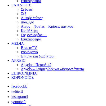
Επικαιρότητα
ΕΝΗΛΙΚΕΣ
Σχέσεις
Σεξ
Αυτοβελτίωση
Διαζύγιο
Άγχος – Φοβίες – Κρίσεις πανικού
Κατάθλιψη
Σας ενδιαφέρει…
Επικαιρότητα
MEDIA
Βίντεο/TV
Ραδιόφωνο
Έντυπα και διαδίκτυο
ΑΡΧΕΙΟ
Αρχείο – Περιοδικά
Αρχείο – Εφημερίδες και διάφορα έντυπα
ΕΠΙΚΟΙΝΩΝΙΑ
ΚΟΡΟΝΟΪΟΣ
facebook
twitter
instagram
youtube