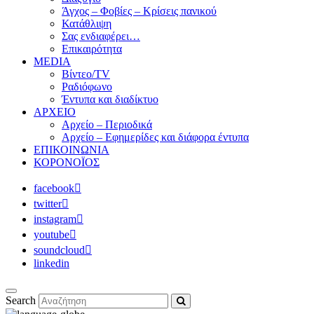
Άγχος – Φοβίες – Κρίσεις πανικού
Κατάθλιψη
Σας ενδιαφέρει…
Επικαιρότητα
MEDIA
Βίντεο/TV
Ραδιόφωνο
Έντυπα και διαδίκτυο
ΑΡΧΕΙΟ
Αρχείο – Περιοδικά
Αρχείο – Εφημερίδες και διάφορα έντυπα
ΕΠΙΚΟΙΝΩΝΙΑ
ΚΟΡΟΝΟΪΟΣ
facebook
twitter
instagram
youtube
soundcloud
linkedin
Search