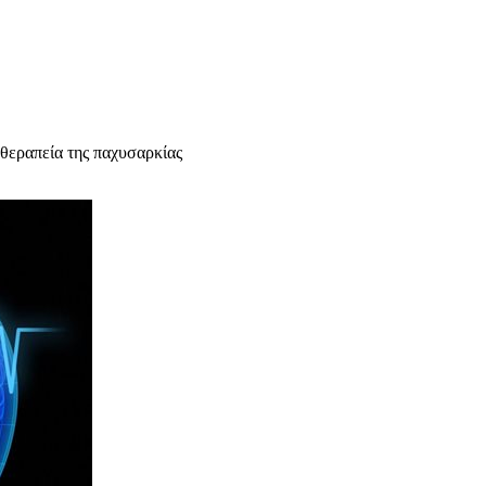
θεραπεία της παχυσαρκίας
υχολόγος