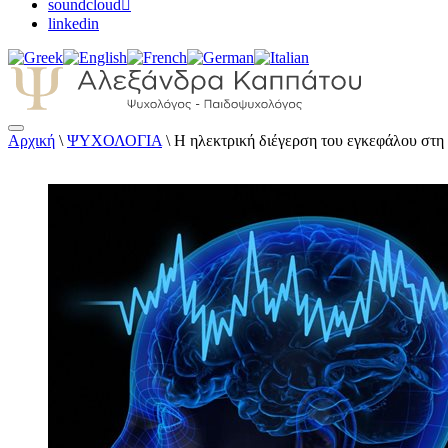
soundcloud
linkedin
Αρχική
\
ΨΥΧΟΛΟΓΙΑ
\
Η ηλεκτρική διέγερση του εγκεφάλου στη 
Αλεξάνδρα Καππάτου Ψυχολόγος – Παιδοψ