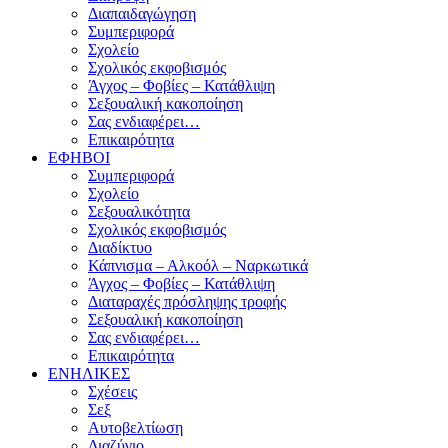
Διαπαιδαγώγηση
Συμπεριφορά
Σχολείο
Σχολικός εκφοβισμός
Άγχος – Φοβίες – Κατάθλιψη
Σεξουαλική κακοποίηση
Σας ενδιαφέρει…
Επικαιρότητα
ΕΦΗΒΟΙ
Συμπεριφορά
Σχολείο
Σεξουαλικότητα
Σχολικός εκφοβισμός
Διαδίκτυο
Κάπνισμα – Αλκοόλ – Ναρκωτικά
Άγχος – Φοβίες – Κατάθλιψη
Διαταραχές πρόσληψης τροφής
Σεξουαλική κακοποίηση
Σας ενδιαφέρει…
Επικαιρότητα
ΕΝΗΛΙΚΕΣ
Σχέσεις
Σεξ
Αυτοβελτίωση
Διαζύγιο