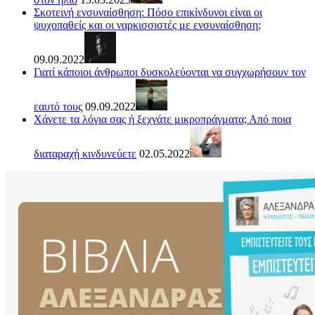
Σκοτεινή ενσυναίσθηση: Πόσο επικίνδυνοι είναι οι
ψυχοπαθείς και οι ναρκισσιστές με ενσυναίσθηση;
09.09.2022
Γιατί κάποιοι άνθρωποι δυσκολεύονται να συγχωρήσουν τον
εαυτό τους
09.09.2022
Χάνετε τα λόγια σας ή ξεχνάτε μικροπράγματα; Από ποια
διαταραχή κινδυνεύετε
02.05.2022