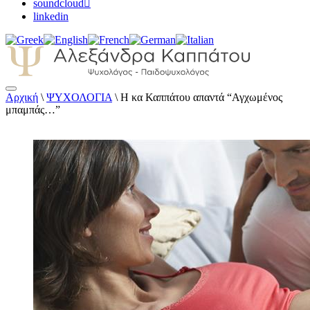
soundcloud
linkedin
Αρχική
\
ΨΥΧΟΛΟΓΙΑ
\
Η κα Καππάτου απαντά “Αγχωμένος
Αλεξάνδρα Καππάτου Ψυχολόγος –
μπαμπάς…”
Παιδοψυχολόγος