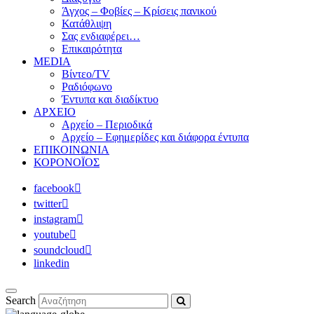
Άγχος – Φοβίες – Κρίσεις πανικού
Κατάθλιψη
Σας ενδιαφέρει…
Επικαιρότητα
MEDIA
Βίντεο/TV
Ραδιόφωνο
Έντυπα και διαδίκτυο
ΑΡΧΕΙΟ
Αρχείο – Περιοδικά
Αρχείο – Εφημερίδες και διάφορα έντυπα
ΕΠΙΚΟΙΝΩΝΙΑ
ΚΟΡΟΝΟΪΟΣ
facebook
twitter
instagram
youtube
soundcloud
linkedin
Search