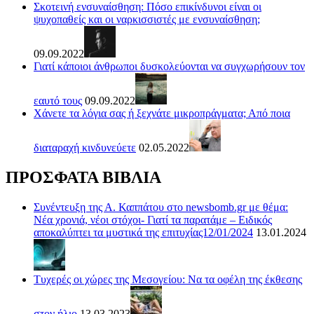
Σκοτεινή ενσυναίσθηση: Πόσο επικίνδυνοι είναι οι
ψυχοπαθείς και οι ναρκισσιστές με ενσυναίσθηση;
09.09.2022
Γιατί κάποιοι άνθρωποι δυσκολεύονται να συγχωρήσουν τον
εαυτό τους
09.09.2022
Χάνετε τα λόγια σας ή ξεχνάτε μικροπράγματα; Από ποια
διαταραχή κινδυνεύετε
02.05.2022
ΠΡΟΣΦΑΤΑ ΒΙΒΛΙΑ
Συνέντευξη της Α. Καππάτου στο newsbomb.gr με θέμα:
Νέα χρονιά, νέοι στόχοι- Γιατί τα παρατάμε – Ειδικός
αποκαλύπτει τα μυστικά της επιτυχίας12/01/2024
13.01.2024
Τυχερές οι χώρες της Μεσογείου: Να τα οφέλη της έκθεσης
στον ήλιο
13.03.2023