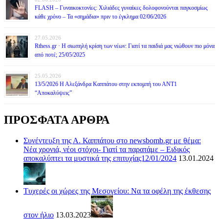
FLASH – Γυναικοκτονίες: Χιλιάδες γυναίκες δολοφονούνται παγκοσμίως
κάθε χρόνο – Τα «σημάδια» πριν το έγκλημα 02/06/2026
27.05.2026
Rthess.gr · Η σιωπηλή κρίση των νέων: Γιατί τα παιδιά μας νιώθουν πιο μόνα
από ποτέ; 25/05/2025
25.05.2026
13/5/2026 Η Αλεξάνδρα Καππάτου στην εκπομπή του ΑΝΤ1
“Αποκαλύψεις”
ΠΡΟΣΦΑΤΑ ΑΡΘΡΑ
Συνέντευξη της Α. Καππάτου στο newsbomb.gr με θέμα:
Νέα χρονιά, νέοι στόχοι- Γιατί τα παρατάμε – Ειδικός
αποκαλύπτει τα μυστικά της επιτυχίας12/01/2024
13.01.2024
Τυχερές οι χώρες της Μεσογείου: Να τα οφέλη της έκθεσης
στον ήλιο
13.03.2023