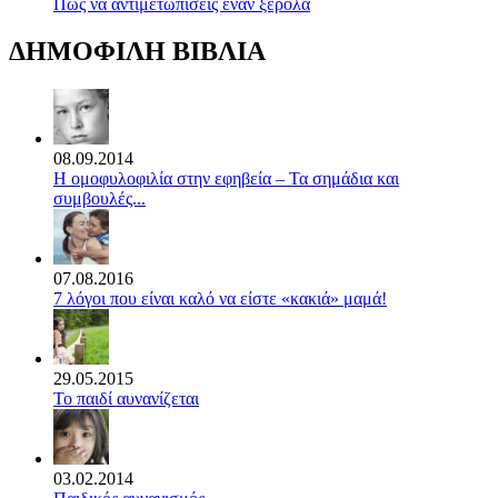
Πώς να αντιμετωπίσεις έναν ξερόλα
ΔΗΜΟΦΙΛΗ ΒΙΒΛΙΑ
08.09.2014
Η ομοφυλοφιλία στην εφηβεία – Τα σημάδια και
συμβουλές...
07.08.2016
7 λόγοι που είναι καλό να είστε «κακιά» μαμά!
29.05.2015
Το παιδί αυνανίζεται
03.02.2014