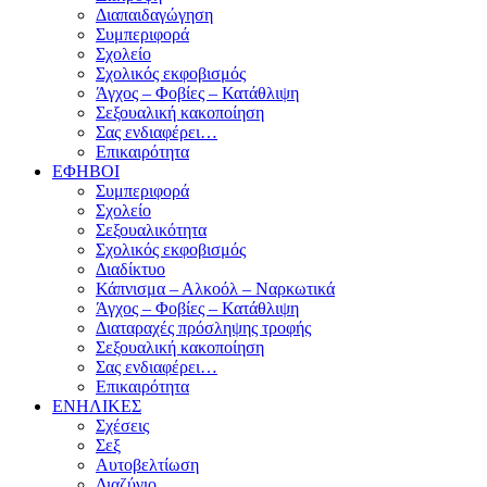
Διαπαιδαγώγηση
Συμπεριφορά
Σχολείο
Σχολικός εκφοβισμός
Άγχος – Φοβίες – Κατάθλιψη
Σεξουαλική κακοποίηση
Σας ενδιαφέρει…
Επικαιρότητα
ΕΦΗΒΟΙ
Συμπεριφορά
Σχολείο
Σεξουαλικότητα
Σχολικός εκφοβισμός
Διαδίκτυο
Κάπνισμα – Αλκοόλ – Ναρκωτικά
Άγχος – Φοβίες – Κατάθλιψη
Διαταραχές πρόσληψης τροφής
Σεξουαλική κακοποίηση
Σας ενδιαφέρει…
Επικαιρότητα
ΕΝΗΛΙΚΕΣ
Σχέσεις
Σεξ
Αυτοβελτίωση
Διαζύγιο