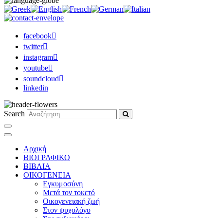
facebook
twitter
instagram
youtube
soundcloud
linkedin
Search
Αρχική
ΒΙΟΓΡΑΦΙΚΟ
ΒΙΒΛΙΑ
ΟΙΚΟΓΕΝΕΙΑ
Εγκυμοσύνη
Μετά τον τοκετό
Οικογενειακή ζωή
Στον ψυχολόγο