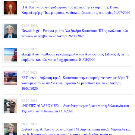
05.08.2026
Η Α. Καππάτου στο ραδιόφωνο του alpha, στην εκπομπή της Βίκυς
Καρατζαφέρη. Πως μπορούμε να διαχειριζόμαστε τις αποτυχίες 12/07/2026
05.08.2026
Newshub.gr – Podcast με την Αλεξάνδρα Καππάτου: Τέλος σχολείου, πώς
περνούν οι έφηβοι το καλοκαίρι 26/06/2026
05.08.2026
skai.gr -Γιατί νιώθουμε τη «μελαγχολία του Αυγούστου»; Ειδικός εξηγεί τι
συμβαίνει και πώς να το διαχειριστούμε 04/08/2026
17.07.2026
ΕΡΤ news – Δήλωση της Α. Καππάτου στην εκπομπή live now, με θέμα: Τι
κάνουμε όταν τα παιδιά είναι μπροστά δε μια οθόνη και το καλοκαίρι;
16/07/2026
02.07.2026
«ΝΟΤΙΕΣ ΔΙΑΔΡΟΜΕΣ» – Αναπάντητα ερωτήματα για τη δολοφονία του
15χρονου στην Καλλιθέα 1/07/2026
26.06.2026
Δήλωση της Α. Καππάτου στο Real FM στην εκπομπή του Δ. Μιχαλέλη και
της Ε. Κατσαμπέκη για τα αποτελέσματα των εξετάσεων και τα