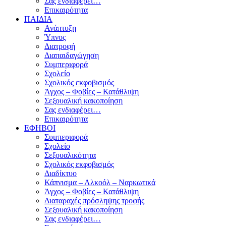
Σας ενδιαφέρει…
Επικαιρότητα
ΠΑΙΔΙΑ
Ανάπτυξη
Ύπνος
Διατροφή
Διαπαιδαγώγηση
Συμπεριφορά
Σχολείο
Σχολικός εκφοβισμός
Άγχος – Φοβίες – Κατάθλιψη
Σεξουαλική κακοποίηση
Σας ενδιαφέρει…
Επικαιρότητα
ΕΦΗΒΟΙ
Συμπεριφορά
Σχολείο
Σεξουαλικότητα
Σχολικός εκφοβισμός
Διαδίκτυο
Κάπνισμα – Αλκοόλ – Ναρκωτικά
Άγχος – Φοβίες – Κατάθλιψη
Διαταραχές πρόσληψης τροφής
Σεξουαλική κακοποίηση
Σας ενδιαφέρει…