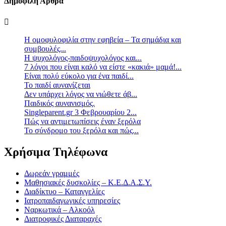
Δημοφιλή Άρθρα
Η ομοφυλοφιλία στην εφηβεία – Τα σημάδια και
συμβουλές...
Η ψυχολόγος-παιδοψυχολόγος και...
7 λόγοι που είναι καλό να είστε «κακιά» μαμά!...
Είναι πολύ εύκολο για ένα παιδί...
Το παιδί αυνανίζεται
Δεν υπάρχει λόγος να νιώθετε άβ...
Παιδικός αυνανισμός.
Singleparent.gr 3 Φεβρουαρίου 2...
Πώς να αντιμετωπίσεις έναν ξερόλα
Το σύνδρομο του ξερόλα και πώς...
Χρήσιμα Τηλέφωνα
Δωρεάν γραμμές
Μαθησιακές δυσκολίες – Κ.Ε.Δ.Α.Σ.Υ.
Διαδίκτυο – Καταγγελίες
Ιατροπαιδαγωγικές υπηρεσίες
Ναρκωτικά – Αλκοόλ
Διατροφικές Διαταραχές