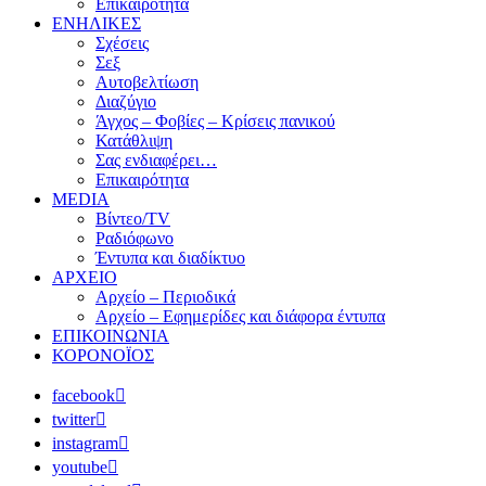
Επικαιρότητα
ΕΝΗΛΙΚΕΣ
Σχέσεις
Σεξ
Αυτοβελτίωση
Διαζύγιο
Άγχος – Φοβίες – Κρίσεις πανικού
Κατάθλιψη
Σας ενδιαφέρει…
Επικαιρότητα
MEDIA
Βίντεο/TV
Ραδιόφωνο
Έντυπα και διαδίκτυο
ΑΡΧΕΙΟ
Αρχείο – Περιοδικά
Αρχείο – Εφημερίδες και διάφορα έντυπα
ΕΠΙΚΟΙΝΩΝΙΑ
ΚΟΡΟΝΟΪΟΣ
facebook
twitter
instagram
youtube