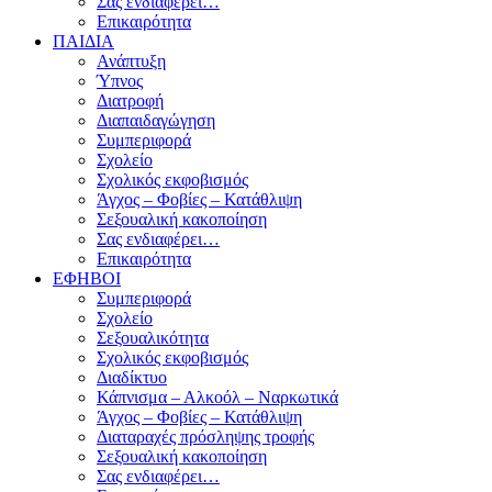
Σας ενδιαφέρει…
Επικαιρότητα
ΠΑΙΔΙΑ
Ανάπτυξη
Ύπνος
Διατροφή
Διαπαιδαγώγηση
Συμπεριφορά
Σχολείο
Σχολικός εκφοβισμός
Άγχος – Φοβίες – Κατάθλιψη
Σεξουαλική κακοποίηση
Σας ενδιαφέρει…
Επικαιρότητα
ΕΦΗΒΟΙ
Συμπεριφορά
Σχολείο
Σεξουαλικότητα
Σχολικός εκφοβισμός
Διαδίκτυο
Κάπνισμα – Αλκοόλ – Ναρκωτικά
Άγχος – Φοβίες – Κατάθλιψη
Διαταραχές πρόσληψης τροφής
Σεξουαλική κακοποίηση
Σας ενδιαφέρει…