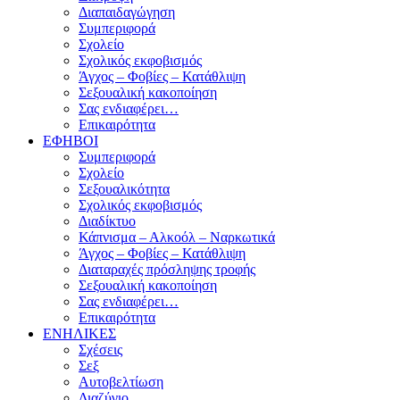
Διαπαιδαγώγηση
Συμπεριφορά
Σχολείο
Σχολικός εκφοβισμός
Άγχος – Φοβίες – Κατάθλιψη
Σεξουαλική κακοποίηση
Σας ενδιαφέρει…
Επικαιρότητα
ΕΦΗΒΟΙ
Συμπεριφορά
Σχολείο
Σεξουαλικότητα
Σχολικός εκφοβισμός
Διαδίκτυο
Κάπνισμα – Αλκοόλ – Ναρκωτικά
Άγχος – Φοβίες – Κατάθλιψη
Διαταραχές πρόσληψης τροφής
Σεξουαλική κακοποίηση
Σας ενδιαφέρει…
Επικαιρότητα
ΕΝΗΛΙΚΕΣ
Σχέσεις
Σεξ
Αυτοβελτίωση
Διαζύγιο