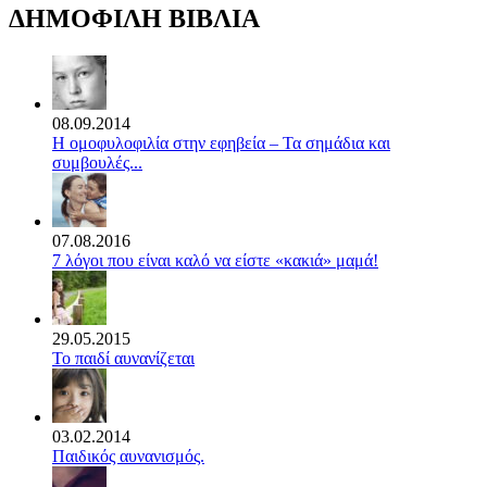
ΔΗΜΟΦΙΛΗ ΒΙΒΛΙΑ
08.09.2014
Η ομοφυλοφιλία στην εφηβεία – Τα σημάδια και
συμβουλές...
07.08.2016
7 λόγοι που είναι καλό να είστε «κακιά» μαμά!
29.05.2015
Το παιδί αυνανίζεται
03.02.2014
Παιδικός αυνανισμός.