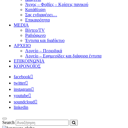
Άγχος – Φοβίες – Κρίσεις πανικού
Κατάθλιψη
Σας ενδιαφέρει…
Επικαιρότητα
MEDIA
Βίντεο/TV
Ραδιόφωνο
Έντυπα και διαδίκτυο
ΑΡΧΕΙΟ
Αρχείο – Περιοδικά
Αρχείο – Εφημερίδες και διάφορα έντυπα
ΕΠΙΚΟΙΝΩΝΙΑ
ΚΟΡΟΝΟΪΟΣ
facebook
twitter
instagram
youtube
soundcloud
linkedin
Search