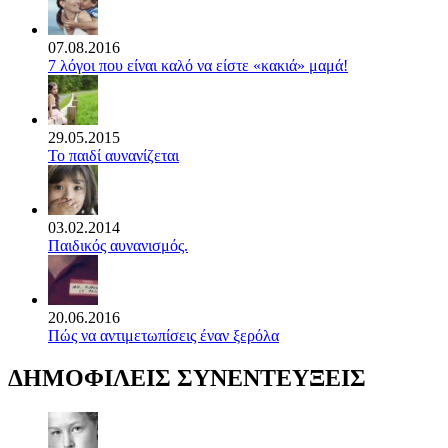
07.08.2016
7 λόγοι που είναι καλό να είστε «κακιά» μαμά!
29.05.2015
Το παιδί αυνανίζεται
03.02.2014
Παιδικός αυνανισμός.
20.06.2016
Πώς να αντιμετωπίσεις έναν ξερόλα
ΔΗΜΟΦΙΛΕΙΣ ΣΥΝΕΝΤΕΥΞΕΙΣ