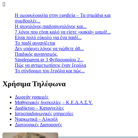
Η ομοφυλοφιλία στην εφηβεία – Τα σημάδια και
συμβουλές...
Η ψυχολόγος-παιδοψυχολόγος και...
7 λόγοι που είναι καλό να είστε «κακιά» μαμά!...
Είναι πολύ εύκολο για ένα παιδί...
Το παιδί αυνανίζεται
Δεν υπάρχει λόγος να νιώθετε άβ...
Παιδικός αυνανισμός.
Singleparent.gr 3 Φεβρουαρίου 2...
Πώς να αντιμετωπίσεις έναν ξερόλα
Το σύνδρομο του ξερόλα και πώς...
Χρήσιμα Τηλέφωνα
Δωρεάν γραμμές
Μαθησιακές δυσκολίες – Κ.Ε.Δ.Α.Σ.Υ.
Διαδίκτυο – Καταγγελίες
Ιατροπαιδαγωγικές υπηρεσίες
Ναρκωτικά – Αλκοόλ
Διατροφικές Διαταραχές