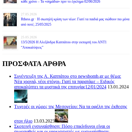
κάθε χρόνο – Τα «σημάδια» πριν το έγκλημα 02/06/2026
27.05.2026
Rthess.gr · Η σιωπηλή κρίση των νέων: Γιατί τα παιδιά μας νιώθουν πιο μόνα
από ποτέ; 25/05/2025
25.05.2026
13/5/2026 Η Αλεξάνδρα Καππάτου στην εκπομπή του ΑΝΤ1
“Αποκαλύψεις”
ΠΡΟΣΦΑΤΑ ΑΡΘΡΑ
Συνέντευξη της Α. Καππάτου στο newsbomb.gr με θέμα:
Νέα χρονιά, νέοι στόχοι- Γιατί τα παρατάμε – Ειδικός
αποκαλύπτει τα μυστικά της επιτυχίας12/01/2024
13.01.2024
Τυχερές οι χώρες της Μεσογείου: Να τα οφέλη της έκθεσης
στον ήλιο
13.03.2023
Σκοτεινή ενσυναίσθηση: Πόσο επικίνδυνοι είναι οι
ψυχοπαθείς και οι ναρκισσιστές με ενσυναίσθηση;