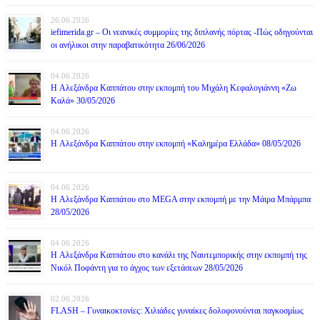
26.06.2026
iefimerida.gr – Οι νεανικές συμμορίες της διπλανής πόρτας -Πώς οδηγούνται
οι ανήλικοι στην παραβατικότητα 26/06/2026
04.06.2026
H Αλεξάνδρα Καππάτου στην εκπομπή του Μιχάλη Κεφαλογιάννη «Ζω
Καλά» 30/05/2026
04.06.2026
H Αλεξάνδρα Καππάτου στην εκπομπή «Καλημέρα Ελλάδα» 08/05/2026
04.06.2026
H Αλεξάνδρα Καππάτου στο MEGA στην εκπομπή με την Μάιρα Mπάρμπα
28/05/2026
04.06.2026
H Αλεξάνδρα Καππάτου στο κανάλι της Ναυτεμπορικής στην εκπομπή της
Νικόλ Ποφάντη για το άγχος των εξετάσεων 28/05/2026
02.06.2026
FLASH – Γυναικοκτονίες: Χιλιάδες γυναίκες δολοφονούνται παγκοσμίως