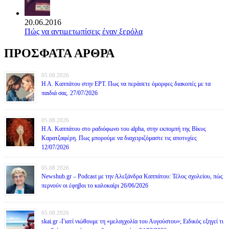
20.06.2016
Πώς να αντιμετωπίσεις έναν ξερόλα
ΠΡΟΣΦΑΤΑ ΑΡΘΡΑ
05.08.2026
Η Α. Καππάτου στην ΕΡΤ. Πως να περάσετε όμορφες διακοπές με τα
παιδιά σας. 27/07/2026
05.08.2026
Η Α. Καππάτου στο ραδιόφωνο του alpha, στην εκπομπή της Βίκυς
Καρατζαφέρη. Πως μπορούμε να διαχειριζόμαστε τις αποτυχίες
12/07/2026
05.08.2026
Newshub.gr – Podcast με την Αλεξάνδρα Καππάτου: Τέλος σχολείου, πώς
περνούν οι έφηβοι το καλοκαίρι 26/06/2026
05.08.2026
skai.gr -Γιατί νιώθουμε τη «μελαγχολία του Αυγούστου»; Ειδικός εξηγεί τι