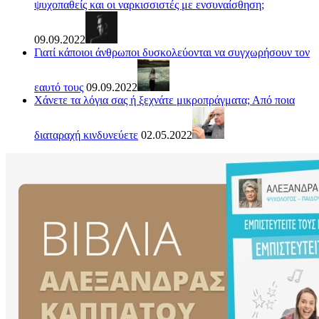
ψυχοπαθείς και οι ναρκισσιστές με ενσυναίσθηση;
09.09.2022
Γιατί κάποιοι άνθρωποι δυσκολεύονται να συγχωρήσουν τον
εαυτό τους
09.09.2022
Χάνετε τα λόγια σας ή ξεχνάτε μικροπράγματα; Από ποια
διαταραχή κινδυνεύετε
02.05.2022