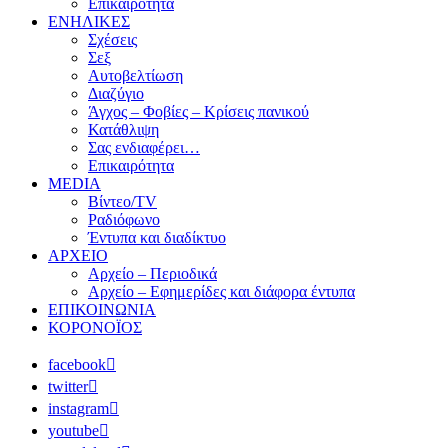
Επικαιρότητα
ΕΝΗΛΙΚΕΣ
Σχέσεις
Σεξ
Αυτοβελτίωση
Διαζύγιο
Άγχος – Φοβίες – Κρίσεις πανικού
Κατάθλιψη
Σας ενδιαφέρει…
Επικαιρότητα
MEDIA
Βίντεο/TV
Ραδιόφωνο
Έντυπα και διαδίκτυο
ΑΡΧΕΙΟ
Αρχείο – Περιοδικά
Αρχείο – Εφημερίδες και διάφορα έντυπα
ΕΠΙΚΟΙΝΩΝΙΑ
ΚΟΡΟΝΟΪΟΣ
facebook
twitter
instagram
youtube