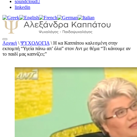
soundcloud
linkedin
Αρχική
\
ΨΥΧΟΛΟΓΙΑ
\
Η κα Καππάτου καλεσμένη στην
Αλεξάνδρα Καππάτου Ψυχολόγος –
εκπομπή “Υγεία πάνω απ’ όλα” στον Αντ με θέμα “Τι κάνουμε αν
Παιδοψυχολόγος
το παιδί μας καπνίζει;”