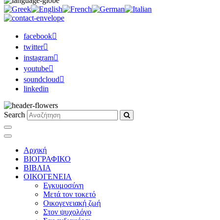
facebook
twitter
instagram
youtube
soundcloud
linkedin
Search
Αρχική
ΒΙΟΓΡΑΦΙΚΟ
ΒΙΒΛΙΑ
ΟΙΚΟΓΕΝΕΙΑ
Εγκυμοσύνη
Μετά τον τοκετό
Οικογενειακή ζωή
Στον ψυχολόγο