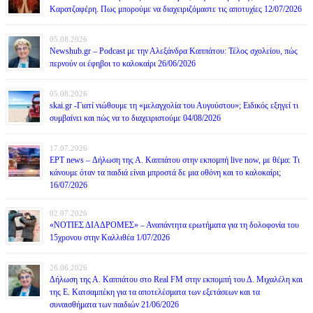
Καρατζαφέρη. Πως μπορούμε να διαχειριζόμαστε τις αποτυχίες 12/07/2026
05.08.2026
Newshub.gr – Podcast με την Αλεξάνδρα Καππάτου: Τέλος σχολείου, πώς
περνούν οι έφηβοι το καλοκαίρι 26/06/2026
05.08.2026
skai.gr -Γιατί νιώθουμε τη «μελαγχολία του Αυγούστου»; Ειδικός εξηγεί τι
συμβαίνει και πώς να το διαχειριστούμε 04/08/2026
17.07.2026
ΕΡΤ news – Δήλωση της Α. Καππάτου στην εκπομπή live now, με θέμα: Τι
κάνουμε όταν τα παιδιά είναι μπροστά δε μια οθόνη και το καλοκαίρι;
16/07/2026
02.07.2026
«ΝΟΤΙΕΣ ΔΙΑΔΡΟΜΕΣ» – Αναπάντητα ερωτήματα για τη δολοφονία του
15χρονου στην Καλλιθέα 1/07/2026
26.06.2026
Δήλωση της Α. Καππάτου στο Real FM στην εκπομπή του Δ. Μιχαλέλη και
της Ε. Κατσαμπέκη για τα αποτελέσματα των εξετάσεων και τα
συναισθήματα των παιδιών 21/06/2026