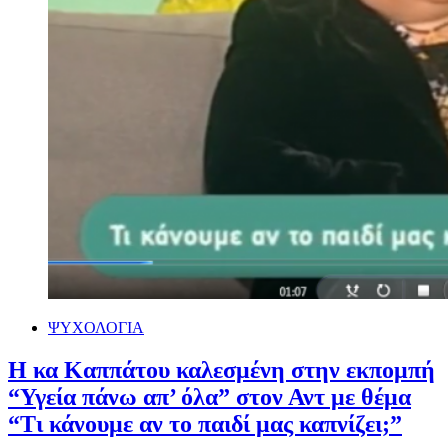
ΨΥΧΟΛΟΓΙΑ
Η κα Καππάτου καλεσμένη στην εκπομπή
“Υγεία πάνω απ’ όλα” στον Αντ με θέμα
“Τι κάνουμε αν το παιδί μας καπνίζει;”