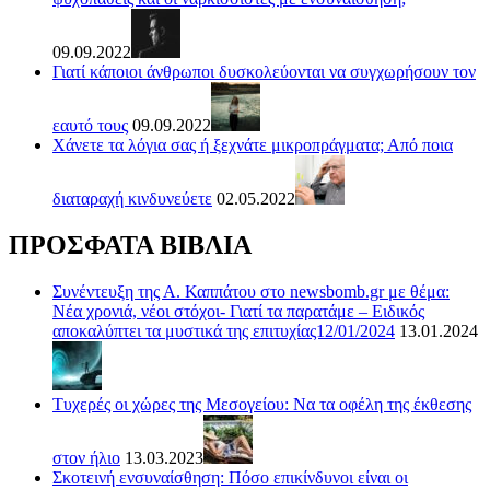
09.09.2022
Γιατί κάποιοι άνθρωποι δυσκολεύονται να συγχωρήσουν τον
εαυτό τους
09.09.2022
Χάνετε τα λόγια σας ή ξεχνάτε μικροπράγματα; Από ποια
διαταραχή κινδυνεύετε
02.05.2022
ΠΡΟΣΦΑΤΑ ΒΙΒΛΙΑ
Συνέντευξη της Α. Καππάτου στο newsbomb.gr με θέμα:
Νέα χρονιά, νέοι στόχοι- Γιατί τα παρατάμε – Ειδικός
αποκαλύπτει τα μυστικά της επιτυχίας12/01/2024
13.01.2024
Τυχερές οι χώρες της Μεσογείου: Να τα οφέλη της έκθεσης
στον ήλιο
13.03.2023
Σκοτεινή ενσυναίσθηση: Πόσο επικίνδυνοι είναι οι