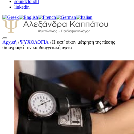
soundcloud
linkedin
Αρχική
\
ΨΥΧΟΛΟΓΙΑ
\
Η κατ’ οίκον μέτρηση της πίεσης
Αλεξάνδρα Καππάτου Ψυχολόγος –
σκιαγραφεί την καρδιαγγειακή υγεία
Παιδοψυχολόγος