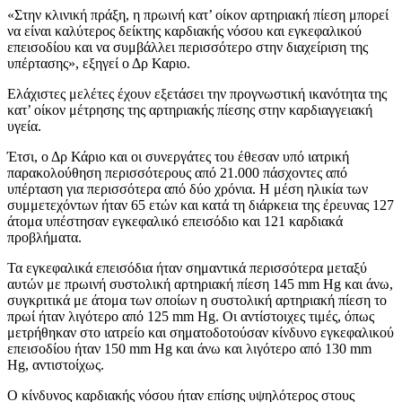
«Στην κλινική πράξη, η πρωινή κατ’ οίκον αρτηριακή πίεση μπορεί
να είναι καλύτερος δείκτης καρδιακής νόσου και εγκεφαλικού
επεισοδίου και να συμβάλλει περισσότερο στην διαχείριση της
υπέρτασης», εξηγεί ο Δρ Καριο.
Ελάχιστες μελέτες έχουν εξετάσει την προγνωστική ικανότητα της
κατ’ οίκον μέτρησης της αρτηριακής πίεσης στην καρδιαγγειακή
υγεία.
Έτσι, ο Δρ Κάριο και οι συνεργάτες του έθεσαν υπό ιατρική
παρακολούθηση περισσότερους από 21.000 πάσχοντες από
υπέρταση για περισσότερα από δύο χρόνια. Η μέση ηλικία των
συμμετεχόντων ήταν 65 ετών και κατά τη διάρκεια της έρευνας 127
άτομα υπέστησαν εγκεφαλικό επεισόδιο και 121 καρδιακά
προβλήματα.
Τα εγκεφαλικά επεισόδια ήταν σημαντικά περισσότερα μεταξύ
αυτών με πρωινή συστολική αρτηριακή πίεση 145 mm Hg και άνω,
συγκριτικά με άτομα των οποίων η συστολική αρτηριακή πίεση το
πρωί ήταν λιγότερο από 125 mm Hg. Οι αντίστοιχες τιμές, όπως
μετρήθηκαν στο ιατρείο και σηματοδοτούσαν κίνδυνο εγκεφαλικού
επεισοδίου ήταν 150 mm Hg και άνω και λιγότερο από 130 mm
Hg, αντιστοίχως.
Ο κίνδυνος καρδιακής νόσου ήταν επίσης υψηλότερος στους