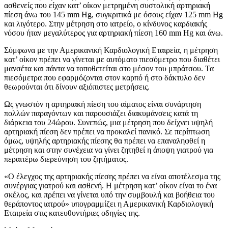
ασθενείς που είχαν κατ’ οίκον μετρημένη συστολική αρτηριακή
πίεση άνω του 145 mm Hg, συγκριτικά με όσους είχαν 125 mm Hg
και λιγότερο. Στην μέτρηση στο ιατρείο, ο κίνδυνος καρδιακής
νόσου ήταν μεγαλύτερος για αρτηριακή πίεση 160 mm Hg και άνω.
Σύμφωνα με την Αμερικανική Καρδιολογική Εταιρεία, η μέτρηση
κατ’ οίκον πρέπει να γίνεται με αυτόματο πιεσόμετρο που διαθέτει
μανσέτα και πάντα να τοποθετείται στο μέσον του μπράτσου. Τα
πιεσόμετρα που εφαρμόζονται στον καρπό ή στο δάκτυλο δεν
θεωρούνται ότι δίνουν αξιόπιστες μετρήσεις.
Ως γνωστόν η αρτηριακή πίεση του αίματος είναι συνάρτηση
πολλών παραγόντων και παρουσιάζει διακυμάνσεις κατά τη
διάρκεια του 24ώρου. Συνεπώς, μια μέτρηση που δείχνει υψηλή
αρτηριακή πίεση δεν πρέπει να προκαλεί πανικό. Σε περίπτωση
όμως, υψηλής αρτηριακής πίεσης θα πρέπει να επαναληφθεί η
μέτρηση και στην συνέχεια να γίνει ζητηθεί η άποψη γιατρού για
περαιτέρω διερεύνηση του ζητήματος.
«Ο έλεγχος της αρτηριακής πίεσης πρέπει να είναι αποτέλεσμα της
συνέργιας γιατρού και ασθενή. Η μέτρηση κατ’ οίκον είναι το ένα
σκέλος, και πρέπει να γίνεται υπό την συμβουλή και βοήθεια του
θεράποντος ιατρού» υπογραμμίζει η Αμερικανική Καρδιολογική
Εταιρεία στις κατευθυντήριες οδηγίες της.