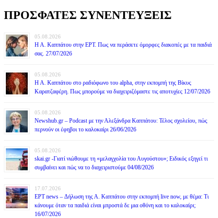
ΠΡΟΣΦΑΤΕΣ ΣΥΝΕΝΤΕΥΞΕΙΣ
05.08.2026
Η Α. Καππάτου στην ΕΡΤ. Πως να περάσετε όμορφες διακοπές με τα παιδιά
σας. 27/07/2026
05.08.2026
Η Α. Καππάτου στο ραδιόφωνο του alpha, στην εκπομπή της Βίκυς
Καρατζαφέρη. Πως μπορούμε να διαχειριζόμαστε τις αποτυχίες 12/07/2026
05.08.2026
Newshub.gr – Podcast με την Αλεξάνδρα Καππάτου: Τέλος σχολείου, πώς
περνούν οι έφηβοι το καλοκαίρι 26/06/2026
05.08.2026
skai.gr -Γιατί νιώθουμε τη «μελαγχολία του Αυγούστου»; Ειδικός εξηγεί τι
συμβαίνει και πώς να το διαχειριστούμε 04/08/2026
17.07.2026
ΕΡΤ news – Δήλωση της Α. Καππάτου στην εκπομπή live now, με θέμα: Τι
κάνουμε όταν τα παιδιά είναι μπροστά δε μια οθόνη και το καλοκαίρι;
16/07/2026