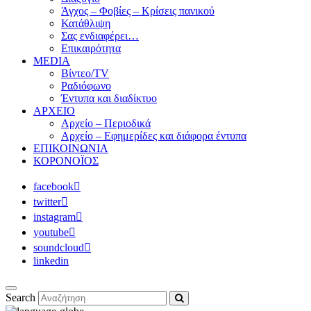
Άγχος – Φοβίες – Κρίσεις πανικού
Κατάθλιψη
Σας ενδιαφέρει…
Επικαιρότητα
MEDIA
Βίντεο/TV
Ραδιόφωνο
Έντυπα και διαδίκτυο
ΑΡΧΕΙΟ
Αρχείο – Περιοδικά
Αρχείο – Εφημερίδες και διάφορα έντυπα
ΕΠΙΚΟΙΝΩΝΙΑ
ΚΟΡΟΝΟΪΟΣ
facebook
twitter
instagram
youtube
soundcloud
linkedin
Search