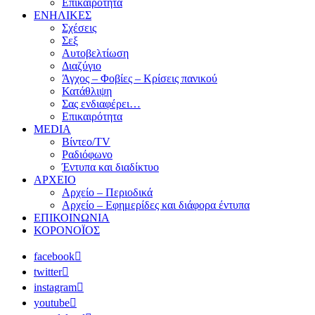
Επικαιρότητα
ΕΝΗΛΙΚΕΣ
Σχέσεις
Σεξ
Αυτοβελτίωση
Διαζύγιο
Άγχος – Φοβίες – Κρίσεις πανικού
Κατάθλιψη
Σας ενδιαφέρει…
Επικαιρότητα
MEDIA
Βίντεο/TV
Ραδιόφωνο
Έντυπα και διαδίκτυο
ΑΡΧΕΙΟ
Αρχείο – Περιοδικά
Αρχείο – Εφημερίδες και διάφορα έντυπα
ΕΠΙΚΟΙΝΩΝΙΑ
ΚΟΡΟΝΟΪΟΣ
facebook
twitter
instagram
youtube