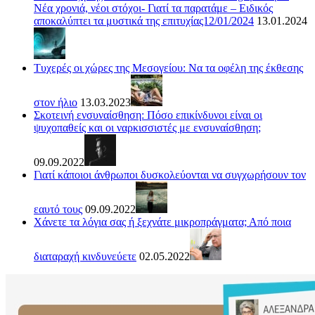
Νέα χρονιά, νέοι στόχοι- Γιατί τα παρατάμε – Ειδικός
αποκαλύπτει τα μυστικά της επιτυχίας12/01/2024
13.01.2024
Τυχερές οι χώρες της Μεσογείου: Να τα οφέλη της έκθεσης
στον ήλιο
13.03.2023
Σκοτεινή ενσυναίσθηση: Πόσο επικίνδυνοι είναι οι
ψυχοπαθείς και οι ναρκισσιστές με ενσυναίσθηση;
09.09.2022
Γιατί κάποιοι άνθρωποι δυσκολεύονται να συγχωρήσουν τον
εαυτό τους
09.09.2022
Χάνετε τα λόγια σας ή ξεχνάτε μικροπράγματα; Από ποια
διαταραχή κινδυνεύετε
02.05.2022