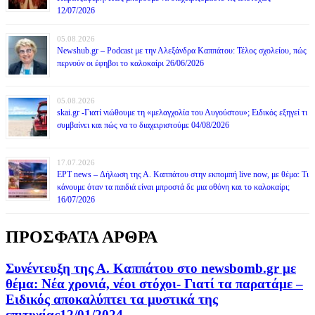
12/07/2026
05.08.2026
Newshub.gr – Podcast με την Αλεξάνδρα Καππάτου: Τέλος σχολείου, πώς
περνούν οι έφηβοι το καλοκαίρι 26/06/2026
05.08.2026
skai.gr -Γιατί νιώθουμε τη «μελαγχολία του Αυγούστου»; Ειδικός εξηγεί τι
συμβαίνει και πώς να το διαχειριστούμε 04/08/2026
17.07.2026
ΕΡΤ news – Δήλωση της Α. Καππάτου στην εκπομπή live now, με θέμα: Τι
κάνουμε όταν τα παιδιά είναι μπροστά δε μια οθόνη και το καλοκαίρι;
16/07/2026
ΠΡΟΣΦΑΤΑ ΑΡΘΡΑ
Συνέντευξη της Α. Καππάτου στο newsbomb.gr με
θέμα: Νέα χρονιά, νέοι στόχοι- Γιατί τα παρατάμε –
Ειδικός αποκαλύπτει τα μυστικά της
επιτυχίας12/01/2024