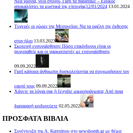
Νέα χρονιά, νέοι στόχοι- Γιατί τα παρατάμε – Ειδικός
αποκαλύπτει τα μυστικά της επιτυχίας12/01/2024
13.01.2024
Τυχερές οι χώρες της Μεσογείου: Να τα οφέλη της έκθεσης
στον ήλιο
13.03.2023
Σκοτεινή ενσυναίσθηση: Πόσο επικίνδυνοι είναι οι
ψυχοπαθείς και οι ναρκισσιστές με ενσυναίσθηση;
09.09.2022
Γιατί κάποιοι άνθρωποι δυσκολεύονται να συγχωρήσουν τον
εαυτό τους
09.09.2022
Χάνετε τα λόγια σας ή ξεχνάτε μικροπράγματα; Από ποια
διαταραχή κινδυνεύετε
02.05.2022
ΠΡΟΣΦΑΤΑ ΒΙΒΛΙΑ
Συνέντευξη της Α. Καππάτου στο newsbomb.gr με θέμα: