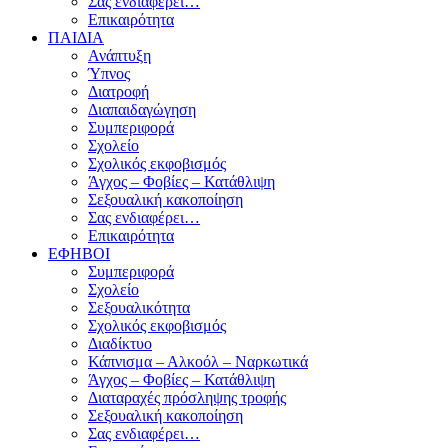
Σας ενδιαφέρει…
Επικαιρότητα
ΠΑΙΔΙΑ
Ανάπτυξη
Ύπνος
Διατροφή
Διαπαιδαγώγηση
Συμπεριφορά
Σχολείο
Σχολικός εκφοβισμός
Άγχος – Φοβίες – Κατάθλιψη
Σεξουαλική κακοποίηση
Σας ενδιαφέρει…
Επικαιρότητα
ΕΦΗΒΟΙ
Συμπεριφορά
Σχολείο
Σεξουαλικότητα
Σχολικός εκφοβισμός
Διαδίκτυο
Κάπνισμα – Αλκοόλ – Ναρκωτικά
Άγχος – Φοβίες – Κατάθλιψη
Διαταραχές πρόσληψης τροφής
Σεξουαλική κακοποίηση
Σας ενδιαφέρει…