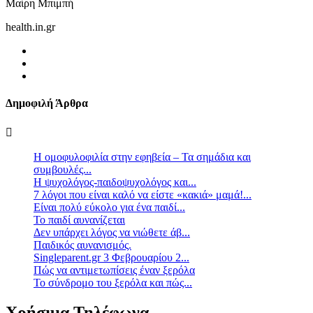
Μαίρη Μπιμπή
health.in.gr
Δημοφιλή Άρθρα
Η ομοφυλοφιλία στην εφηβεία – Τα σημάδια και
συμβουλές...
Η ψυχολόγος-παιδοψυχολόγος και...
7 λόγοι που είναι καλό να είστε «κακιά» μαμά!...
Είναι πολύ εύκολο για ένα παιδί...
Το παιδί αυνανίζεται
Δεν υπάρχει λόγος να νιώθετε άβ...
Παιδικός αυνανισμός.
Singleparent.gr 3 Φεβρουαρίου 2...
Πώς να αντιμετωπίσεις έναν ξερόλα
Το σύνδρομο του ξερόλα και πώς...
Χρήσιμα Τηλέφωνα