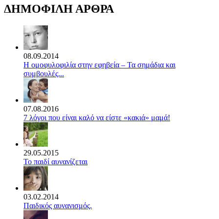
ΔΗΜΟΦΙΛΗ ΑΡΘΡΑ
08.09.2014
Η ομοφυλοφιλία στην εφηβεία – Τα σημάδια και
συμβουλές...
07.08.2016
7 λόγοι που είναι καλό να είστε «κακιά» μαμά!
29.05.2015
Το παιδί αυνανίζεται
03.02.2014
Παιδικός αυνανισμός.