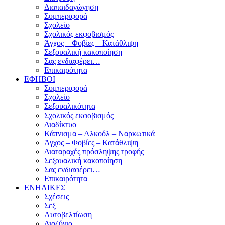
Διαπαιδαγώγηση
Συμπεριφορά
Σχολείο
Σχολικός εκφοβισμός
Άγχος – Φοβίες – Κατάθλιψη
Σεξουαλική κακοποίηση
Σας ενδιαφέρει…
Επικαιρότητα
ΕΦΗΒΟΙ
Συμπεριφορά
Σχολείο
Σεξουαλικότητα
Σχολικός εκφοβισμός
Διαδίκτυο
Κάπνισμα – Αλκοόλ – Ναρκωτικά
Άγχος – Φοβίες – Κατάθλιψη
Διαταραχές πρόσληψης τροφής
Σεξουαλική κακοποίηση
Σας ενδιαφέρει…
Επικαιρότητα
ΕΝΗΛΙΚΕΣ
Σχέσεις
Σεξ
Αυτοβελτίωση
Διαζύγιο