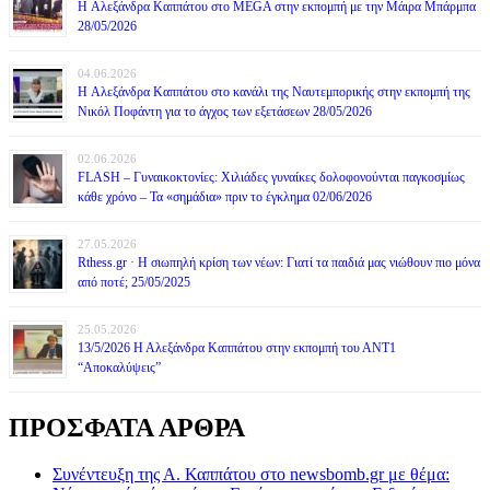
H Αλεξάνδρα Καππάτου στο MEGA στην εκπομπή με την Μάιρα Mπάρμπα
28/05/2026
04.06.2026
H Αλεξάνδρα Καππάτου στο κανάλι της Ναυτεμπορικής στην εκπομπή της
Νικόλ Ποφάντη για το άγχος των εξετάσεων 28/05/2026
02.06.2026
FLASH – Γυναικοκτονίες: Χιλιάδες γυναίκες δολοφονούνται παγκοσμίως
κάθε χρόνο – Τα «σημάδια» πριν το έγκλημα 02/06/2026
27.05.2026
Rthess.gr · Η σιωπηλή κρίση των νέων: Γιατί τα παιδιά μας νιώθουν πιο μόνα
από ποτέ; 25/05/2025
25.05.2026
13/5/2026 Η Αλεξάνδρα Καππάτου στην εκπομπή του ΑΝΤ1
“Αποκαλύψεις”
ΠΡΟΣΦΑΤΑ ΑΡΘΡΑ
Συνέντευξη της Α. Καππάτου στο newsbomb.gr με θέμα: