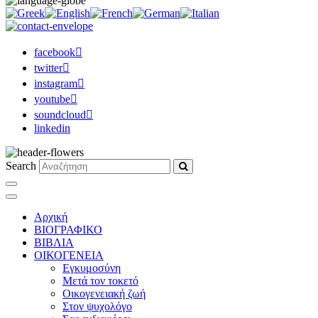
facebook
twitter
instagram
youtube
soundcloud
linkedin
Search
Αρχική
ΒΙΟΓΡΑΦΙΚΟ
ΒΙΒΛΙΑ
ΟΙΚΟΓΕΝΕΙΑ
Εγκυμοσύνη
Μετά τον τοκετό
Οικογενειακή ζωή
Στον ψυχολόγο