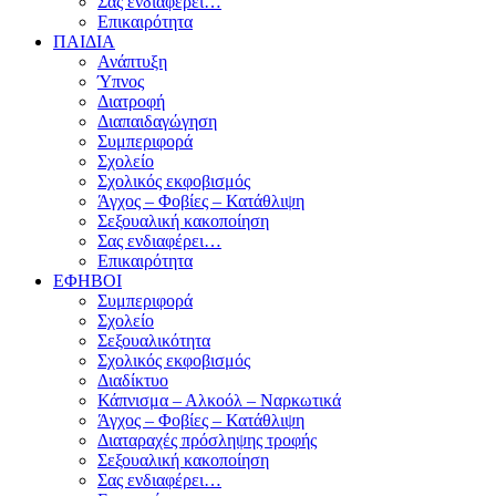
Σας ενδιαφέρει…
Επικαιρότητα
ΠΑΙΔΙΑ
Ανάπτυξη
Ύπνος
Διατροφή
Διαπαιδαγώγηση
Συμπεριφορά
Σχολείο
Σχολικός εκφοβισμός
Άγχος – Φοβίες – Κατάθλιψη
Σεξουαλική κακοποίηση
Σας ενδιαφέρει…
Επικαιρότητα
ΕΦΗΒΟΙ
Συμπεριφορά
Σχολείο
Σεξουαλικότητα
Σχολικός εκφοβισμός
Διαδίκτυο
Κάπνισμα – Αλκοόλ – Ναρκωτικά
Άγχος – Φοβίες – Κατάθλιψη
Διαταραχές πρόσληψης τροφής
Σεξουαλική κακοποίηση
Σας ενδιαφέρει…