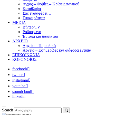
Άγχος – Φοβίες – Κρίσεις πανικού
Κατάθλιψη
Σας ενδιαφέρει…
Επικαιρότητα
MEDIA
Βίντεο/TV
Ραδιόφωνο
Έντυπα και διαδίκτυο
ΑΡΧΕΙΟ
Αρχείο – Περιοδικά
Αρχείο – Εφημερίδες και διάφορα έντυπα
ΕΠΙΚΟΙΝΩΝΙΑ
ΚΟΡΟΝΟΪΟΣ
facebook
twitter
instagram
youtube
soundcloud
linkedin
Search