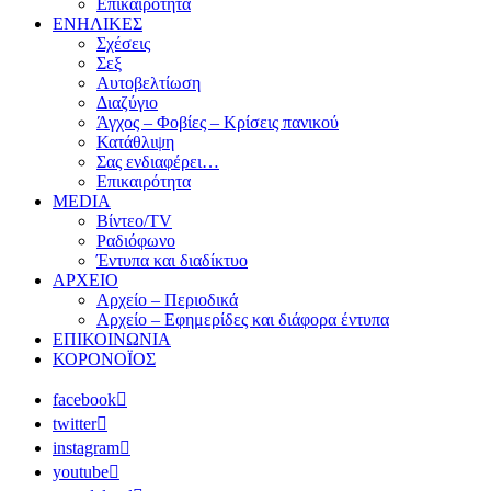
Επικαιρότητα
ΕΝΗΛΙΚΕΣ
Σχέσεις
Σεξ
Αυτοβελτίωση
Διαζύγιο
Άγχος – Φοβίες – Κρίσεις πανικού
Κατάθλιψη
Σας ενδιαφέρει…
Επικαιρότητα
MEDIA
Βίντεο/TV
Ραδιόφωνο
Έντυπα και διαδίκτυο
ΑΡΧΕΙΟ
Αρχείο – Περιοδικά
Αρχείο – Εφημερίδες και διάφορα έντυπα
ΕΠΙΚΟΙΝΩΝΙΑ
ΚΟΡΟΝΟΪΟΣ
facebook
twitter
instagram
youtube