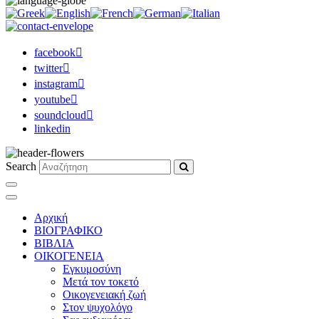
facebook
twitter
instagram
youtube
soundcloud
linkedin
Search
Αρχική
ΒΙΟΓΡΑΦΙΚΟ
ΒΙΒΛΙΑ
ΟΙΚΟΓΕΝΕΙΑ
Εγκυμοσύνη
Μετά τον τοκετό
Οικογενειακή ζωή
Στον ψυχολόγο