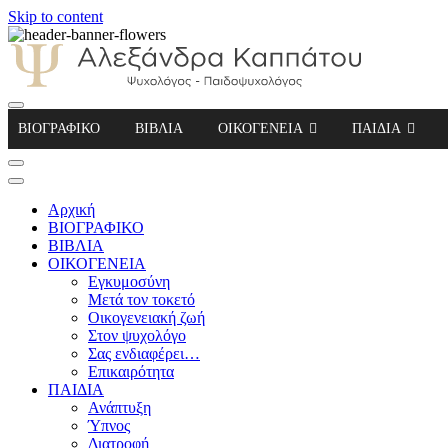
Skip to content
Αλεξάνδρα Καππάτου Ψυχολόγος – Παιδοψ
ΒΙΟΓΡΑΦΙΚΟ
ΒΙΒΛΙΑ
ΟΙΚΟΓΕΝΕΙΑ
ΠΑΙΔΙΑ
Αρχική
ΒΙΟΓΡΑΦΙΚΟ
ΒΙΒΛΙΑ
ΟΙΚΟΓΕΝΕΙΑ
Εγκυμοσύνη
Μετά τον τοκετό
Οικογενειακή ζωή
Στον ψυχολόγο
Σας ενδιαφέρει…
Επικαιρότητα
ΠΑΙΔΙΑ
Ανάπτυξη
Ύπνος
Διατροφή