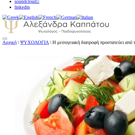
soundcloud
linkedin
Αρχική
\
ΨΥΧΟΛΟΓΙΑ
\
Η μεσογειακή διατροφή προστατεύει από τ
Αλεξάνδρα Καππάτου Ψυχολόγος – Παιδοψ