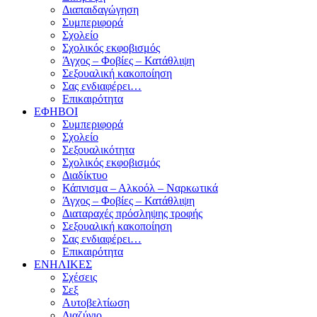
Διαπαιδαγώγηση
Συμπεριφορά
Σχολείο
Σχολικός εκφοβισμός
Άγχος – Φοβίες – Κατάθλιψη
Σεξουαλική κακοποίηση
Σας ενδιαφέρει…
Επικαιρότητα
ΕΦΗΒΟΙ
Συμπεριφορά
Σχολείο
Σεξουαλικότητα
Σχολικός εκφοβισμός
Διαδίκτυο
Κάπνισμα – Αλκοόλ – Ναρκωτικά
Άγχος – Φοβίες – Κατάθλιψη
Διαταραχές πρόσληψης τροφής
Σεξουαλική κακοποίηση
Σας ενδιαφέρει…
Επικαιρότητα
ΕΝΗΛΙΚΕΣ
Σχέσεις
Σεξ
Αυτοβελτίωση
Διαζύγιο