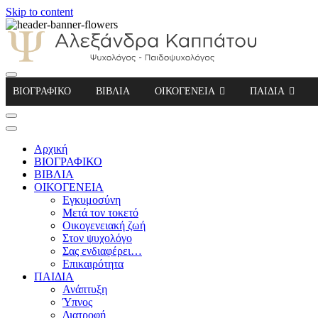
Skip to content
Αλεξάνδρα Καππάτου Ψυχολόγος – Παιδοψ
ΒΙΟΓΡΑΦΙΚΟ
ΒΙΒΛΙΑ
ΟΙΚΟΓΕΝΕΙΑ
ΠΑΙΔΙΑ
Αρχική
ΒΙΟΓΡΑΦΙΚΟ
ΒΙΒΛΙΑ
ΟΙΚΟΓΕΝΕΙΑ
Εγκυμοσύνη
Μετά τον τοκετό
Οικογενειακή ζωή
Στον ψυχολόγο
Σας ενδιαφέρει…
Επικαιρότητα
ΠΑΙΔΙΑ
Ανάπτυξη
Ύπνος
Διατροφή