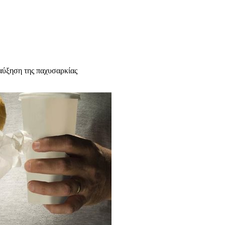
αύξηση της παχυσαρκίας
υχολόγος