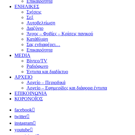
Επικαιρότητα
ΕΝΗΛΙΚΕΣ
Σχέσεις
Σεξ
Αυτοβελτίωση
Διαζύγιο
Άγχος – Φοβίες – Κρίσεις πανικού
Κατάθλιψη
Σας ενδιαφέρει…
Επικαιρότητα
MEDIA
Βίντεο/TV
Ραδιόφωνο
Έντυπα και διαδίκτυο
ΑΡΧΕΙΟ
Αρχείο – Περιοδικά
Αρχείο – Εφημερίδες και διάφορα έντυπα
ΕΠΙΚΟΙΝΩΝΙΑ
ΚΟΡΟΝΟΪΟΣ
facebook
twitter
instagram
youtube