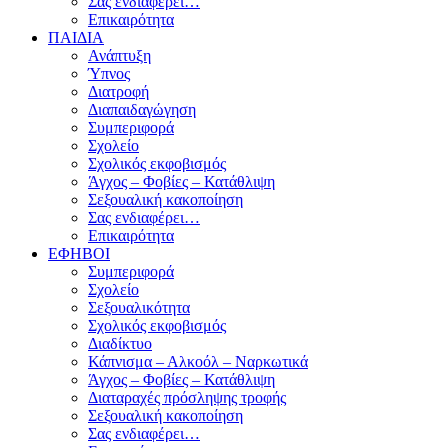
Σας ενδιαφέρει…
Επικαιρότητα
ΠΑΙΔΙΑ
Ανάπτυξη
Ύπνος
Διατροφή
Διαπαιδαγώγηση
Συμπεριφορά
Σχολείο
Σχολικός εκφοβισμός
Άγχος – Φοβίες – Κατάθλιψη
Σεξουαλική κακοποίηση
Σας ενδιαφέρει…
Επικαιρότητα
ΕΦΗΒΟΙ
Συμπεριφορά
Σχολείο
Σεξουαλικότητα
Σχολικός εκφοβισμός
Διαδίκτυο
Κάπνισμα – Αλκοόλ – Ναρκωτικά
Άγχος – Φοβίες – Κατάθλιψη
Διαταραχές πρόσληψης τροφής
Σεξουαλική κακοποίηση
Σας ενδιαφέρει…