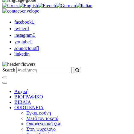
facebook
twitter
instagram
youtube
soundcloud
linkedin
Search
Αρχική
ΒΙΟΓΡΑΦΙΚΟ
ΒΙΒΛΙΑ
ΟΙΚΟΓΕΝΕΙΑ
Εγκυμοσύνη
Μετά τον τοκετό
Οικογενειακή ζωή
Στον ψυχολόγο