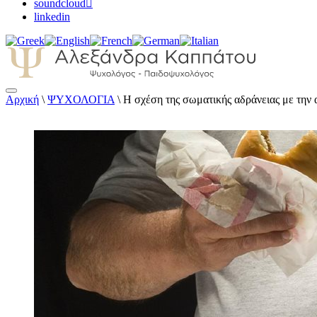
soundcloud
linkedin
Αρχική
\
ΨΥΧΟΛΟΓΙΑ
\
Η σχέση της σωματικής αδράνειας με την 
Αλεξάνδρα Καππάτου Ψυχολόγος – Παιδοψ