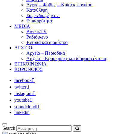
Άγχος – Φοβίες – Κρίσεις πανικού
Κατάθλιψη
Σας ενδιαφέρει…
Επικαιρότητα
MEDIA
Βίντεο/TV
Ραδιόφωνο
Έντυπα και διαδίκτυο
ΑΡΧΕΙΟ
Αρχείο – Περιοδικά
Αρχείο – Εφημερίδες και διάφορα έντυπα
ΕΠΙΚΟΙΝΩΝΙΑ
ΚΟΡΟΝΟΪΟΣ
facebook
twitter
instagram
youtube
soundcloud
linkedin
Search