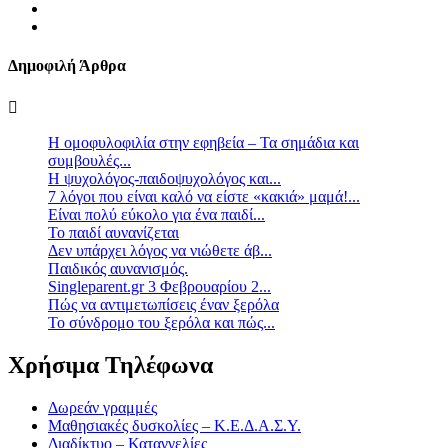
Δημοφιλή Άρθρα
Η ομοφυλοφιλία στην εφηβεία – Τα σημάδια και
συμβουλές...
Η ψυχολόγος-παιδοψυχολόγος και...
7 λόγοι που είναι καλό να είστε «κακιά» μαμά!...
Είναι πολύ εύκολο για ένα παιδί...
Το παιδί αυνανίζεται
Δεν υπάρχει λόγος να νιώθετε άβ...
Παιδικός αυνανισμός.
Singleparent.gr 3 Φεβρουαρίου 2...
Πώς να αντιμετωπίσεις έναν ξερόλα
Το σύνδρομο του ξερόλα και πώς...
Χρήσιμα Τηλέφωνα
Δωρεάν γραμμές
Μαθησιακές δυσκολίες – Κ.Ε.Δ.Α.Σ.Υ.
Διαδίκτυο – Καταγγελίες