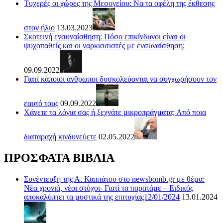
Τυχερές οι χώρες της Μεσογείου: Να τα οφέλη της έκθεσης
στον ήλιο
13.03.2023
Σκοτεινή ενσυναίσθηση: Πόσο επικίνδυνοι είναι οι
ψυχοπαθείς και οι ναρκισσιστές με ενσυναίσθηση;
09.09.2022
Γιατί κάποιοι άνθρωποι δυσκολεύονται να συγχωρήσουν τον
εαυτό τους
09.09.2022
Χάνετε τα λόγια σας ή ξεχνάτε μικροπράγματα; Από ποια
διαταραχή κινδυνεύετε
02.05.2022
ΠΡΟΣΦΑΤΑ ΒΙΒΛΙΑ
Συνέντευξη της Α. Καππάτου στο newsbomb.gr με θέμα:
Νέα χρονιά, νέοι στόχοι- Γιατί τα παρατάμε – Ειδικός
αποκαλύπτει τα μυστικά της επιτυχίας12/01/2024
13.01.2024