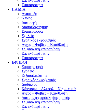
Σας ενδιαφέρει…
Επικαιρότητα
ΠΑΙΔΙΑ
Ανάπτυξη
Ύπνος
Διατροφή
Διαπαιδαγώγηση
Συμπεριφορά
Σχολείο
Σχολικός εκφοβισμός
Άγχος – Φοβίες – Κατάθλιψη
Σεξουαλική κακοποίηση
Σας ενδιαφέρει…
Επικαιρότητα
ΕΦΗΒΟΙ
Συμπεριφορά
Σχολείο
Σεξουαλικότητα
Σχολικός εκφοβισμός
Διαδίκτυο
Κάπνισμα – Αλκοόλ – Ναρκωτικά
Άγχος – Φοβίες – Κατάθλιψη
Διαταραχές πρόσληψης τροφής
Σεξουαλική κακοποίηση
Σας ενδιαφέρει…