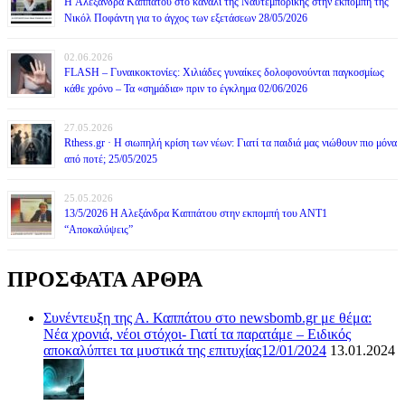
H Αλεξάνδρα Καππάτου στο κανάλι της Ναυτεμπορικής στην εκπομπή της
Νικόλ Ποφάντη για το άγχος των εξετάσεων 28/05/2026
02.06.2026
FLASH – Γυναικοκτονίες: Χιλιάδες γυναίκες δολοφονούνται παγκοσμίως
κάθε χρόνο – Τα «σημάδια» πριν το έγκλημα 02/06/2026
27.05.2026
Rthess.gr · Η σιωπηλή κρίση των νέων: Γιατί τα παιδιά μας νιώθουν πιο μόνα
από ποτέ; 25/05/2025
25.05.2026
13/5/2026 Η Αλεξάνδρα Καππάτου στην εκπομπή του ΑΝΤ1
“Αποκαλύψεις”
ΠΡΟΣΦΑΤΑ ΑΡΘΡΑ
Συνέντευξη της Α. Καππάτου στο newsbomb.gr με θέμα:
Νέα χρονιά, νέοι στόχοι- Γιατί τα παρατάμε – Ειδικός
αποκαλύπτει τα μυστικά της επιτυχίας12/01/2024
13.01.2024