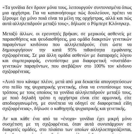
«Τα γονίδια δεν δρουν μόνα τους, λειτουργούν συντονισμένα όπως
μια ορχήστρα. Για να κατανοήσουμε πώς δουλεύουν, πρέπει να
ξέρουμε όχι μόνο ποιά είναι τα μέλη της ορχήστρας, αλλά και πώς
αυτά αλληλεπιδρούν μεταξύ τους», δήλωσε ο Ρόμπερτ Κλόνιγκερ.
Μεταξύ άλλων, οι ερευνητές βρήκαν, σε μερικούς ασθενείς με
παραισθήσεις και ψευδαισθήσεις, μια ομάδα διακριτών γενετικών
παραγόντων κινδύνου που αλληλεπιδρούν, έτσι ώστε να
δημιουργήσουν την κατά 95% πιθανότητα εμφάνισης
σχιζοφρένειας. Σε μια άλλη ομάδα ασθενών με διαταραχές λόγου
και συμπεριφοράς, εντοπίστηκε μια διαφορετική «συστάδα»
γενετικών παραγόντων, που ανεβάζουν στο 100% τον κίνδυνο
σχιζοφρένειας.
«Αυτό που κάναμε πλέον, μετά από μια δεκαετία απογοητεύσεων
στο πεδίο της ψυχιατρικής γενετικής, είναι να εντοπίσουμε τους
τρόπους με τους οποίους τα γονίδια αλληλεπιδρούν μεταξύ τους,
με ποιό δηλαδή τρόπο η ορχήστρα είναι είτε αρμονική, είτε
αποδιοργανωμένη, με συνέπεια να οδηγεί σε διαφορετικά είδη
σχιζοφρένειας», δήλωσε ο καθηγητής ψυχιατρικής και γενετικής.
Αν και κάθε ένα από τα «ένοχα» γονίδια έχει μικρή μόνο
συσχέτιση με τη σχιζοφρένεια, όταν αυτά συνυπάρχουν σε
διακριτές ομάδες, στο πλαίσιο των οποίων αλληλοεπηρεάζονται,