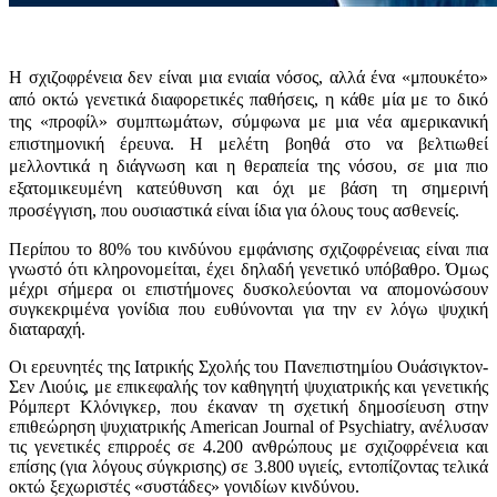
Η σχιζοφρένεια δεν είναι μια ενιαία νόσος, αλλά ένα «μπουκέτο»
από οκτώ γενετικά διαφορετικές παθήσεις, η κάθε μία με το δικό
της «προφίλ» συμπτωμάτων, σύμφωνα με μια νέα αμερικανική
επιστημονική έρευνα. Η μελέτη βοηθά στο να βελτιωθεί
μελλοντικά η διάγνωση και η θεραπεία της νόσου, σε μια πιο
εξατομικευμένη κατεύθυνση και όχι με βάση τη σημερινή
προσέγγιση, που ουσιαστικά είναι ίδια για όλους τους ασθενείς.
Περίπου το 80% του κινδύνου εμφάνισης σχιζοφρένειας είναι πια
γνωστό ότι κληρονομείται, έχει δηλαδή γενετικό υπόβαθρο. Όμως
μέχρι σήμερα οι επιστήμονες δυσκολεύονται να απομονώσουν
συγκεκριμένα γονίδια που ευθύνονται για την εν λόγω ψυχική
διαταραχή.
Οι ερευνητές της Ιατρικής Σχολής του Πανεπιστημίου Ουάσιγκτον-
Σεν Λιούις, με επικεφαλής τον καθηγητή ψυχιατρικής και γενετικής
Ρόμπερτ Κλόνιγκερ, που έκαναν τη σχετική δημοσίευση στην
επιθεώρηση ψυχιατρικής American Journal of Psychiatry, ανέλυσαν
τις γενετικές επιρροές σε 4.200 ανθρώπους με σχιζοφρένεια και
επίσης (για λόγους σύγκρισης) σε 3.800 υγιείς, εντοπίζοντας τελικά
οκτώ ξεχωριστές «συστάδες» γονιδίων κινδύνου.