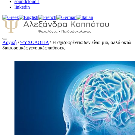
soundcloud
linkedin
Αρχική
\
ΨΥΧΟΛΟΓΙΑ
\
Η σχιζοφρένεια δεν είναι μια, αλλά οκτώ
Αλεξάνδρα Καππάτου Ψυχολόγος –
διαφορετικές γενετικές παθήσεις
Παιδοψυχολόγος