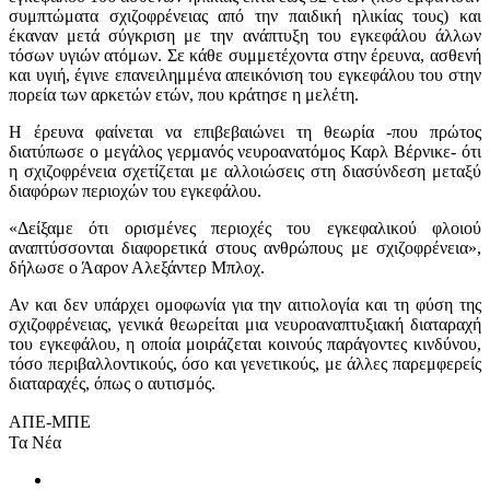
συμπτώματα σχιζοφρένειας από την παιδική ηλικίας τους) και
έκαναν μετά σύγκριση με την ανάπτυξη του εγκεφάλου άλλων
τόσων υγιών ατόμων. Σε κάθε συμμετέχοντα στην έρευνα, ασθενή
και υγιή, έγινε επανειλημμένα απεικόνιση του εγκεφάλου του στην
πορεία των αρκετών ετών, που κράτησε η μελέτη.
Η έρευνα φαίνεται να επιβεβαιώνει τη θεωρία -που πρώτος
διατύπωσε ο μεγάλος γερμανός νευροανατόμος Καρλ Βέρνικε- ότι
η σχιζοφρένεια σχετίζεται με αλλοιώσεις στη διασύνδεση μεταξύ
διαφόρων περιοχών του εγκεφάλου.
«Δείξαμε ότι ορισμένες περιοχές του εγκεφαλικού φλοιού
αναπτύσσονται διαφορετικά στους ανθρώπους με σχιζοφρένεια»,
δήλωσε ο Άαρον Αλεξάντερ Μπλοχ.
Αν και δεν υπάρχει ομοφωνία για την αιτιολογία και τη φύση της
σχιζοφρένειας, γενικά θεωρείται μια νευροαναπτυξιακή διαταραχή
του εγκεφάλου, η οποία μοιράζεται κοινούς παράγοντες κινδύνου,
τόσο περιβαλλοντικούς, όσο και γενετικούς, με άλλες παρεμφερείς
διαταραχές, όπως ο αυτισμός.
ΑΠΕ-ΜΠΕ
Τα Νέα