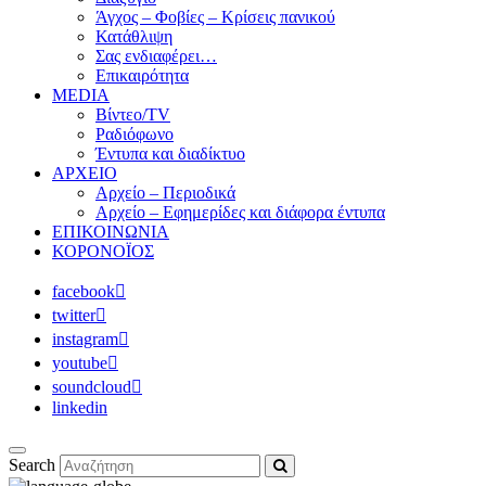
Άγχος – Φοβίες – Κρίσεις πανικού
Κατάθλιψη
Σας ενδιαφέρει…
Επικαιρότητα
MEDIA
Βίντεο/TV
Ραδιόφωνο
Έντυπα και διαδίκτυο
ΑΡΧΕΙΟ
Αρχείο – Περιοδικά
Αρχείο – Εφημερίδες και διάφορα έντυπα
ΕΠΙΚΟΙΝΩΝΙΑ
ΚΟΡΟΝΟΪΟΣ
facebook
twitter
instagram
youtube
soundcloud
linkedin
Search