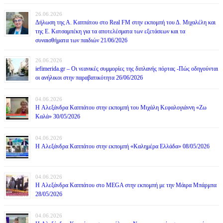
26.06.2026
Δήλωση της Α. Καππάτου στο Real FM στην εκπομπή του Δ. Μιχαλέλη και
της Ε. Κατσαμπέκη για τα αποτελέσματα των εξετάσεων και τα
συναισθήματα των παιδιών 21/06/2026
26.06.2026
iefimerida.gr – Οι νεανικές συμμορίες της διπλανής πόρτας -Πώς οδηγούνται
οι ανήλικοι στην παραβατικότητα 26/06/2026
04.06.2026
H Αλεξάνδρα Καππάτου στην εκπομπή του Μιχάλη Κεφαλογιάννη «Ζω
Καλά» 30/05/2026
04.06.2026
H Αλεξάνδρα Καππάτου στην εκπομπή «Καλημέρα Ελλάδα» 08/05/2026
04.06.2026
H Αλεξάνδρα Καππάτου στο MEGA στην εκπομπή με την Μάιρα Mπάρμπα
28/05/2026
04.06.2026