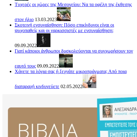
Τυχερές οι χώρες της Μεσογείου: Να τα οφέλη της έκθεσης
στον ήλιο
13.03.2023
Σκοτεινή ενσυναίσθηση: Πόσο επικίνδυνοι είναι οι
ψυχοπαθείς και οι ναρκισσιστές με ενσυναίσθηση;
09.09.2022
Γιατί κάποιοι άνθρωποι δυσκολεύονται να συγχωρήσουν τον
εαυτό τους
09.09.2022
Χάνετε τα λόγια σας ή ξεχνάτε μικροπράγματα; Από ποια
διαταραχή κινδυνεύετε
02.05.2022