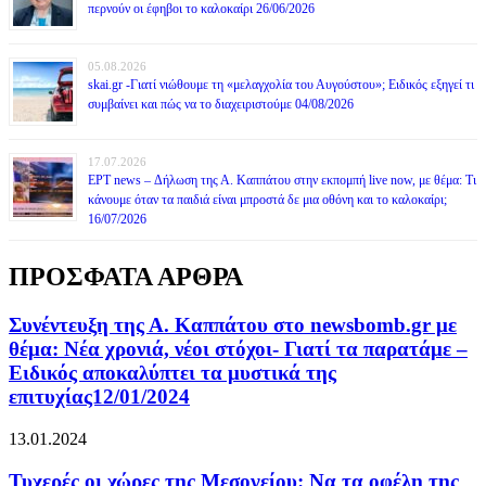
περνούν οι έφηβοι το καλοκαίρι 26/06/2026
05.08.2026
skai.gr -Γιατί νιώθουμε τη «μελαγχολία του Αυγούστου»; Ειδικός εξηγεί τι
συμβαίνει και πώς να το διαχειριστούμε 04/08/2026
17.07.2026
ΕΡΤ news – Δήλωση της Α. Καππάτου στην εκπομπή live now, με θέμα: Τι
κάνουμε όταν τα παιδιά είναι μπροστά δε μια οθόνη και το καλοκαίρι;
16/07/2026
ΠΡΟΣΦΑΤΑ ΑΡΘΡΑ
Συνέντευξη της Α. Καππάτου στο newsbomb.gr με
θέμα: Νέα χρονιά, νέοι στόχοι- Γιατί τα παρατάμε –
Ειδικός αποκαλύπτει τα μυστικά της
επιτυχίας12/01/2024
13.01.2024
Τυχερές οι χώρες της Μεσογείου: Να τα οφέλη της