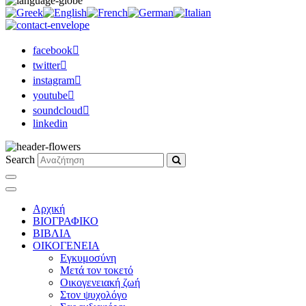
facebook
twitter
instagram
youtube
soundcloud
linkedin
Search
Αρχική
ΒΙΟΓΡΑΦΙΚΟ
ΒΙΒΛΙΑ
ΟΙΚΟΓΕΝΕΙΑ
Εγκυμοσύνη
Μετά τον τοκετό
Οικογενειακή ζωή
Στον ψυχολόγο