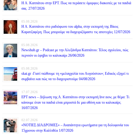
Η Α. Καππάτου στην ΕΡΤ. Πως να περάσετε όμορφες διακοπές με τα παιδιά
σας. 27/07/2026
05.08.2026
Η Α. Καππάτου στο ραδιόφωνο του alpha, στην εκπομπή της Βίκυς
Καρατζαφέρη. Πως μπορούμε να διαχειριζόμαστε τις αποτυχίες 12/07/2026
05.08.2026
Newshub.gr – Podcast με την Αλεξάνδρα Καππάτου: Τέλος σχολείου, πώς
περνούν οι έφηβοι το καλοκαίρι 26/06/2026
05.08.2026
skai.gr -Γιατί νιώθουμε τη «μελαγχολία του Αυγούστου»; Ειδικός εξηγεί τι
συμβαίνει και πώς να το διαχειριστούμε 04/08/2026
17.07.2026
ΕΡΤ news – Δήλωση της Α. Καππάτου στην εκπομπή live now, με θέμα: Τι
κάνουμε όταν τα παιδιά είναι μπροστά δε μια οθόνη και το καλοκαίρι;
16/07/2026
02.07.2026
«ΝΟΤΙΕΣ ΔΙΑΔΡΟΜΕΣ» – Αναπάντητα ερωτήματα για τη δολοφονία του
15χρονου στην Καλλιθέα 1/07/2026