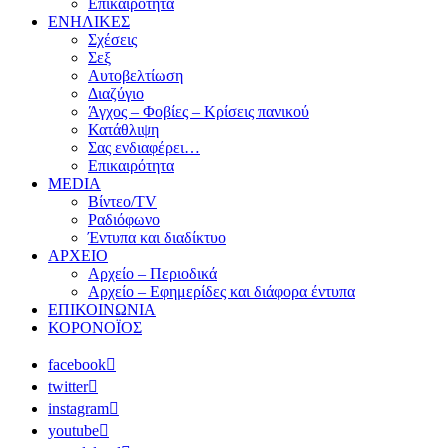
Επικαιρότητα
ΕΝΗΛΙΚΕΣ
Σχέσεις
Σεξ
Αυτοβελτίωση
Διαζύγιο
Άγχος – Φοβίες – Κρίσεις πανικού
Κατάθλιψη
Σας ενδιαφέρει…
Επικαιρότητα
MEDIA
Βίντεο/TV
Ραδιόφωνο
Έντυπα και διαδίκτυο
ΑΡΧΕΙΟ
Αρχείο – Περιοδικά
Αρχείο – Εφημερίδες και διάφορα έντυπα
ΕΠΙΚΟΙΝΩΝΙΑ
ΚΟΡΟΝΟΪΟΣ
facebook
twitter
instagram
youtube