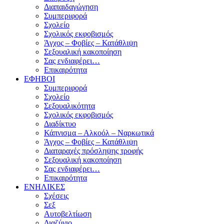
Διαπαιδαγώγηση
Συμπεριφορά
Σχολείο
Σχολικός εκφοβισμός
Άγχος – Φοβίες – Κατάθλιψη
Σεξουαλική κακοποίηση
Σας ενδιαφέρει…
Επικαιρότητα
ΕΦΗΒΟΙ
Συμπεριφορά
Σχολείο
Σεξουαλικότητα
Σχολικός εκφοβισμός
Διαδίκτυο
Κάπνισμα – Αλκοόλ – Ναρκωτικά
Άγχος – Φοβίες – Κατάθλιψη
Διαταραχές πρόσληψης τροφής
Σεξουαλική κακοποίηση
Σας ενδιαφέρει…
Επικαιρότητα
ΕΝΗΛΙΚΕΣ
Σχέσεις
Σεξ
Αυτοβελτίωση
Διαζύγιο