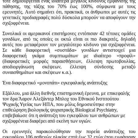
τότε δημιουργείται ένας ιδιαίτερα μεγάλος κίνδυνος εμφάνισης της
πάθησης, της τάξης του 70% έως 100%, σύμφωνα με τους
ερευνητές. Αυτό σημαίνει ότι, πρακτικά, οι άνθρωποι με αυτές τις
γενετικές προδιαγραφές πολύ δύσκολα μπορούν να αποφύγουν την
σχιζοφρένεια.
Συνολικά οι αμερικανοί επιστήμονες εντόπισαν 42 τέτοιες ομάδες
γονιδίων, από τις οποίες οι οκτώ είναι οι πιο διακριτές, δηλαδή
αυτές που μεταφέρουν τον μεγαλύτερο κίνδυνο για σχιζοφρένεια.
Σε κάθε διαφορετική «συστάδα» γονιδίων αντιστοιχεί μια
διαφορετική γκάμα συμπτωμάτων με ιδιαίτερο «προφίλ»
(διαφορετικές μορφές παραισθήσεων, έλλειψη πρωτοβουλίας,
αποδιοργάνωση σκέψεων, έλλειψη σύνδεσης μεταξύ
συναισθημάτων και σκέψεων κ.α.).
Ένα διαφορετικό «μονοπάτι» εγκεφαλικής ανάπτυξης
Εξάλλου, μια άλλη διεθνής επιστημονική έρευνα, με επικεφαλής
τον δρα Άαρον Αλεξάντερ Μπλοχ του Εθνικού Ινστιτούτου
Ψυχικής Υγείας των ΗΠΑ, που μόλις δημοσιεύτηκε στην
επιθεώρηση βιολογικής ψυχιατρικής Biological Psychiatry,
επιβεβαίωσε ότι η ανάπτυξη του εγκεφάλου των ανθρώπων με
σχιζοφρένεια διαφέρει από εκείνη των υγιών.
Οι ερευνητές παρακολούθησαν την πορεία ανάπτυξης του
εγκεφάλου 106 ασθενών ηλικίας επτά έως 32 ετών (που εμφάνισαν