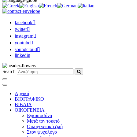
facebook
twitter
instagram
youtube
soundcloud
linkedin
Search
Αρχική
ΒΙΟΓΡΑΦΙΚΟ
ΒΙΒΛΙΑ
ΟΙΚΟΓΕΝΕΙΑ
Εγκυμοσύνη
Μετά τον τοκετό
Οικογενειακή ζωή
Στον ψυχολόγο