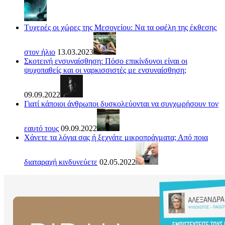
Τυχερές οι χώρες της Μεσογείου: Να τα οφέλη της έκθεσης
στον ήλιο
13.03.2023
Σκοτεινή ενσυναίσθηση: Πόσο επικίνδυνοι είναι οι
ψυχοπαθείς και οι ναρκισσιστές με ενσυναίσθηση;
09.09.2022
Γιατί κάποιοι άνθρωποι δυσκολεύονται να συγχωρήσουν τον
εαυτό τους
09.09.2022
Χάνετε τα λόγια σας ή ξεχνάτε μικροπράγματα; Από ποια
διαταραχή κινδυνεύετε
02.05.2022