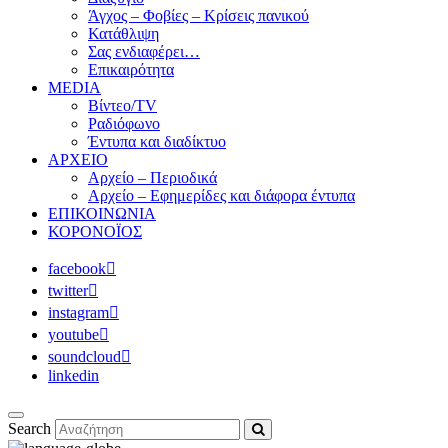
Άγχος – Φοβίες – Κρίσεις πανικού
Κατάθλιψη
Σας ενδιαφέρει…
Επικαιρότητα
MEDIA
Βίντεο/TV
Ραδιόφωνο
Έντυπα και διαδίκτυο
ΑΡΧΕΙΟ
Αρχείο – Περιοδικά
Αρχείο – Εφημερίδες και διάφορα έντυπα
ΕΠΙΚΟΙΝΩΝΙΑ
ΚΟΡΟΝΟΪΟΣ
facebook
twitter
instagram
youtube
soundcloud
linkedin
Search