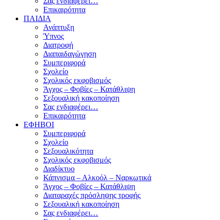
Σας ενδιαφέρει…
Επικαιρότητα
ΠΑΙΔΙΑ
Ανάπτυξη
Ύπνος
Διατροφή
Διαπαιδαγώγηση
Συμπεριφορά
Σχολείο
Σχολικός εκφοβισμός
Άγχος – Φοβίες – Κατάθλιψη
Σεξουαλική κακοποίηση
Σας ενδιαφέρει…
Επικαιρότητα
ΕΦΗΒΟΙ
Συμπεριφορά
Σχολείο
Σεξουαλικότητα
Σχολικός εκφοβισμός
Διαδίκτυο
Κάπνισμα – Αλκοόλ – Ναρκωτικά
Άγχος – Φοβίες – Κατάθλιψη
Διαταραχές πρόσληψης τροφής
Σεξουαλική κακοποίηση
Σας ενδιαφέρει…