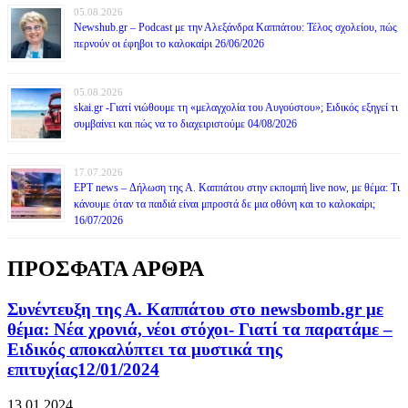
05.08.2026
Newshub.gr – Podcast με την Αλεξάνδρα Καππάτου: Τέλος σχολείου, πώς
περνούν οι έφηβοι το καλοκαίρι 26/06/2026
05.08.2026
skai.gr -Γιατί νιώθουμε τη «μελαγχολία του Αυγούστου»; Ειδικός εξηγεί τι
συμβαίνει και πώς να το διαχειριστούμε 04/08/2026
17.07.2026
ΕΡΤ news – Δήλωση της Α. Καππάτου στην εκπομπή live now, με θέμα: Τι
κάνουμε όταν τα παιδιά είναι μπροστά δε μια οθόνη και το καλοκαίρι;
16/07/2026
ΠΡΟΣΦΑΤΑ ΑΡΘΡΑ
Συνέντευξη της Α. Καππάτου στο newsbomb.gr με
θέμα: Νέα χρονιά, νέοι στόχοι- Γιατί τα παρατάμε –
Ειδικός αποκαλύπτει τα μυστικά της
επιτυχίας12/01/2024
13.01.2024