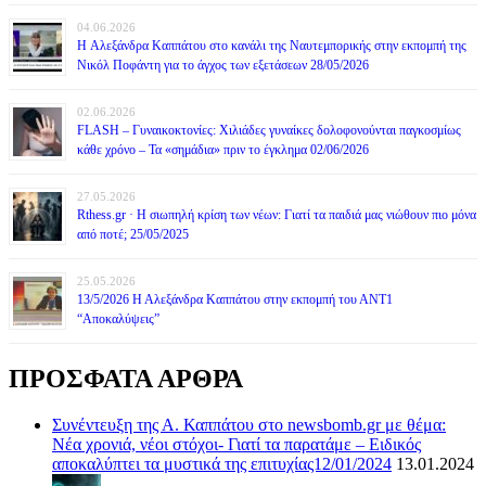
04.06.2026
H Αλεξάνδρα Καππάτου στο κανάλι της Ναυτεμπορικής στην εκπομπή της
Νικόλ Ποφάντη για το άγχος των εξετάσεων 28/05/2026
02.06.2026
FLASH – Γυναικοκτονίες: Χιλιάδες γυναίκες δολοφονούνται παγκοσμίως
κάθε χρόνο – Τα «σημάδια» πριν το έγκλημα 02/06/2026
27.05.2026
Rthess.gr · Η σιωπηλή κρίση των νέων: Γιατί τα παιδιά μας νιώθουν πιο μόνα
από ποτέ; 25/05/2025
25.05.2026
13/5/2026 Η Αλεξάνδρα Καππάτου στην εκπομπή του ΑΝΤ1
“Αποκαλύψεις”
ΠΡΟΣΦΑΤΑ ΑΡΘΡΑ
Συνέντευξη της Α. Καππάτου στο newsbomb.gr με θέμα:
Νέα χρονιά, νέοι στόχοι- Γιατί τα παρατάμε – Ειδικός
αποκαλύπτει τα μυστικά της επιτυχίας12/01/2024
13.01.2024