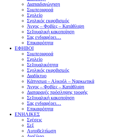
Διαπαιδαγώγηση
Συμπεριφορά
Σχολείο
Σχολικός εκφοβισμός
Άγχος – Φοβίες – Κατάθλιψη
Σεξουαλική κακοποίηση
Σας ενδιαφέρει…
Επικαιρότητα
ΕΦΗΒΟΙ
Συμπεριφορά
Σχολείο
Σεξουαλικότητα
Σχολικός εκφοβισμός
Διαδίκτυο
Κάπνισμα – Αλκοόλ – Ναρκωτικά
Άγχος – Φοβίες – Κατάθλιψη
Διαταραχές πρόσληψης τροφής
Σεξουαλική κακοποίηση
Σας ενδιαφέρει…
Επικαιρότητα
ΕΝΗΛΙΚΕΣ
Σχέσεις
Σεξ
Αυτοβελτίωση
Διαζύγιο