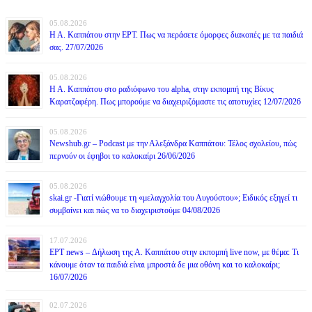
05.08.2026
Η Α. Καππάτου στην ΕΡΤ. Πως να περάσετε όμορφες διακοπές με τα παιδιά
σας. 27/07/2026
05.08.2026
Η Α. Καππάτου στο ραδιόφωνο του alpha, στην εκπομπή της Βίκυς
Καρατζαφέρη. Πως μπορούμε να διαχειριζόμαστε τις αποτυχίες 12/07/2026
05.08.2026
Newshub.gr – Podcast με την Αλεξάνδρα Καππάτου: Τέλος σχολείου, πώς
περνούν οι έφηβοι το καλοκαίρι 26/06/2026
05.08.2026
skai.gr -Γιατί νιώθουμε τη «μελαγχολία του Αυγούστου»; Ειδικός εξηγεί τι
συμβαίνει και πώς να το διαχειριστούμε 04/08/2026
17.07.2026
ΕΡΤ news – Δήλωση της Α. Καππάτου στην εκπομπή live now, με θέμα: Τι
κάνουμε όταν τα παιδιά είναι μπροστά δε μια οθόνη και το καλοκαίρι;
16/07/2026
02.07.2026