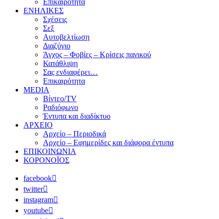
Επικαιρότητα
ΕΝΗΛΙΚΕΣ
Σχέσεις
Σεξ
Αυτοβελτίωση
Διαζύγιο
Άγχος – Φοβίες – Κρίσεις πανικού
Κατάθλιψη
Σας ενδιαφέρει…
Επικαιρότητα
MEDIA
Βίντεο/TV
Ραδιόφωνο
Έντυπα και διαδίκτυο
ΑΡΧΕΙΟ
Αρχείο – Περιοδικά
Αρχείο – Εφημερίδες και διάφορα έντυπα
ΕΠΙΚΟΙΝΩΝΙΑ
ΚΟΡΟΝΟΪΟΣ
facebook
twitter
instagram
youtube