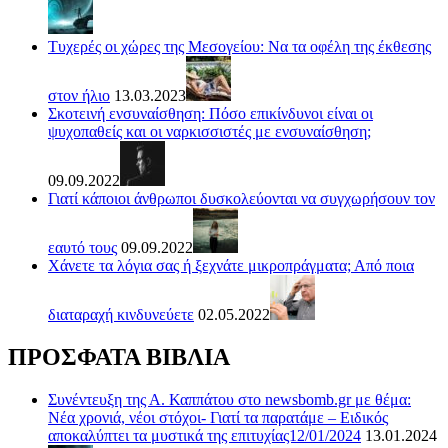
Τυχερές οι χώρες της Μεσογείου: Να τα οφέλη της έκθεσης
στον ήλιο
13.03.2023
Σκοτεινή ενσυναίσθηση: Πόσο επικίνδυνοι είναι οι
ψυχοπαθείς και οι ναρκισσιστές με ενσυναίσθηση;
09.09.2022
Γιατί κάποιοι άνθρωποι δυσκολεύονται να συγχωρήσουν τον
εαυτό τους
09.09.2022
Χάνετε τα λόγια σας ή ξεχνάτε μικροπράγματα; Από ποια
διαταραχή κινδυνεύετε
02.05.2022
ΠΡΟΣΦΑΤΑ ΒΙΒΛΙΑ
Συνέντευξη της Α. Καππάτου στο newsbomb.gr με θέμα:
Νέα χρονιά, νέοι στόχοι- Γιατί τα παρατάμε – Ειδικός
αποκαλύπτει τα μυστικά της επιτυχίας12/01/2024
13.01.2024