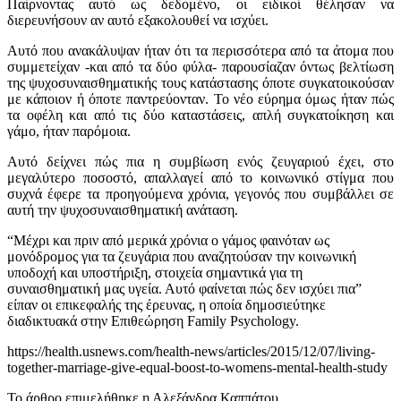
Παίρνοντας αυτό ως δεδομένο, οι ειδικοί θέλησαν να
διερευνήσουν αν αυτό εξακολουθεί να ισχύει.
Αυτό που ανακάλυψαν ήταν ότι τα περισσότερα από τα άτομα που
συμμετείχαν -και από τα δύο φύλα- παρουσίαζαν όντως βελτίωση
της ψυχοσυναισθηματικής τους κατάστασης όποτε συγκατοικούσαν
με κάποιον ή όποτε παντρεύονταν. Το νέο εύρημα όμως ήταν πώς
τα οφέλη και από τις δύο καταστάσεις, απλή συγκατοίκηση και
γάμο, ήταν παρόμοια.
Αυτό δείχνει πώς πια η συμβίωση ενός ζευγαριού έχει, στο
μεγαλύτερο ποσοστό, απαλλαγεί από το κοινωνικό στίγμα που
συχνά έφερε τα προηγούμενα χρόνια, γεγονός που συμβάλλει σε
αυτή την ψυχοσυναισθηματική ανάταση.
“Μέχρι και πριν από μερικά χρόνια ο γάμος φαινόταν ως
μονόδρομος για τα ζευγάρια που αναζητούσαν την κοινωνική
υποδοχή και υποστήριξη, στοιχεία σημαντικά για τη
συναισθηματική μας υγεία. Αυτό φαίνεται πώς δεν ισχύει πια”
είπαν οι επικεφαλής της έρευνας, η οποία δημοσιεύτηκε
διαδικτυακά στην Επιθεώρηση Family Psychology.
https://health.usnews.com/health-news/articles/2015/12/07/living-
together-marriage-give-equal-boost-to-womens-mental-health-study
To άρθρο επιμελήθηκε η Αλεξάνδρα Καππάτου