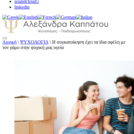
soundcloud
linkedin
Αρχική
\
ΨΥΧΟΛΟΓΙΑ
\
Η συγκατοίκηση έχει τα ίδια οφέλη με
Αλεξάνδρα Καππάτου Ψυχολόγος –
τον γάμο στην ψυχική μας υγεία
Παιδοψυχολόγος