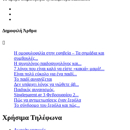
Δημοφιλή Άρθρα
Η ομοφυλοφιλία στην εφηβεία – Τα σημάδια και
συμβουλές...
Η ψυχολόγος-παιδοψυχολόγος και...
7 λόγοι που είναι καλό να είστε «κακιά» μαμά!...
Είναι πολύ εύκολο για ένα παιδί...
Το παιδί αυνανίζεται
Δεν υπάρχει λόγος να νιώθετε άβ...
Παιδικός αυνανισμός.
Singleparent.gr 3 Φεβρουαρίου 2...
Πώς να αντιμετωπίσεις έναν ξερόλα
Το σύνδρομο του ξερόλα και πώς...
Χρήσιμα Τηλέφωνα
Δωρεάν γραμμές