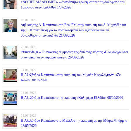
«ΝΟΤΙΕΣ ΔΙΑΔΡΟΜΕΣ» – Αναπάντητα ερωτήματα για τη δολοφονία του
15χρονου στην Καλλιθέα 1/07/2026
26.06.2026
Δήλωση της Α. Καππάτου στο Real FM στην εκπομπή του Δ. Μιχαλέλη και
της Ε. Κατσαμπέκη για τα αποτελέσματα των εξετάσεων και τα
συναισθήματα των παιδιών 21/06/2026
26.06.2026
iefimerida.gr – Οι νεανικές συμμορίες της διπλανής πόρτας -Πώς οδηγούνται
οι ανήλικοι στην παραβατικότητα 26/06/2026
04.06.2026
H Αλεξάνδρα Καππάτου στην εκπομπή του Μιχάλη Κεφαλογιάννη «Ζω
Καλά» 30/05/2026
04.06.2026
H Αλεξάνδρα Καππάτου στην εκπομπή «Καλημέρα Ελλάδα» 08/05/2026
04.06.2026
H Αλεξάνδρα Καππάτου στο MEGA στην εκπομπή με την Μάιρα Mπάρμπα
28/05/2026