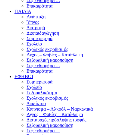
Σας ενδιαφέρει…
Επικαιρότητα
ΠΑΙΔΙΑ
Ανάπτυξη
Ύπνος
Διατροφή
Διαπαιδαγώγηση
Συμπεριφορά
Σχολείο
Σχολικός εκφοβισμός
Άγχος – Φοβίες – Κατάθλιψη
Σεξουαλική κακοποίηση
Σας ενδιαφέρει…
Επικαιρότητα
ΕΦΗΒΟΙ
Συμπεριφορά
Σχολείο
Σεξουαλικότητα
Σχολικός εκφοβισμός
Διαδίκτυο
Κάπνισμα – Αλκοόλ – Ναρκωτικά
Άγχος – Φοβίες – Κατάθλιψη
Διαταραχές πρόσληψης τροφής
Σεξουαλική κακοποίηση
Σας ενδιαφέρει…