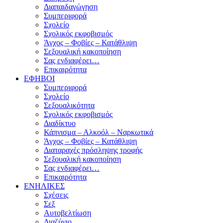
Διαπαιδαγώγηση
Συμπεριφορά
Σχολείο
Σχολικός εκφοβισμός
Άγχος – Φοβίες – Κατάθλιψη
Σεξουαλική κακοποίηση
Σας ενδιαφέρει…
Επικαιρότητα
ΕΦΗΒΟΙ
Συμπεριφορά
Σχολείο
Σεξουαλικότητα
Σχολικός εκφοβισμός
Διαδίκτυο
Κάπνισμα – Αλκοόλ – Ναρκωτικά
Άγχος – Φοβίες – Κατάθλιψη
Διαταραχές πρόσληψης τροφής
Σεξουαλική κακοποίηση
Σας ενδιαφέρει…
Επικαιρότητα
ΕΝΗΛΙΚΕΣ
Σχέσεις
Σεξ
Αυτοβελτίωση
Διαζύγιο