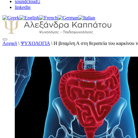
soundcloud
linkedin
Αρχική
\
ΨΥΧΟΛΟΓΙΑ
\
Η βιταμίνη Α στη θεραπεία του καρκίνου 
Αλεξάνδρα Καππάτου Ψυχολόγος – Παιδοψ