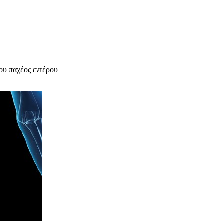
του παχέος εντέρου
υχολόγος