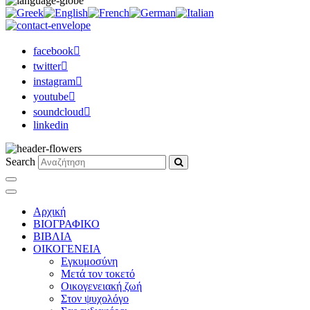
facebook
twitter
instagram
youtube
soundcloud
linkedin
Search
Αρχική
ΒΙΟΓΡΑΦΙΚΟ
ΒΙΒΛΙΑ
ΟΙΚΟΓΕΝΕΙΑ
Εγκυμοσύνη
Μετά τον τοκετό
Οικογενειακή ζωή
Στον ψυχολόγο