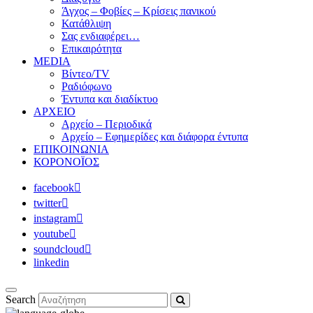
Άγχος – Φοβίες – Κρίσεις πανικού
Κατάθλιψη
Σας ενδιαφέρει…
Επικαιρότητα
MEDIA
Βίντεο/TV
Ραδιόφωνο
Έντυπα και διαδίκτυο
ΑΡΧΕΙΟ
Αρχείο – Περιοδικά
Αρχείο – Εφημερίδες και διάφορα έντυπα
ΕΠΙΚΟΙΝΩΝΙΑ
ΚΟΡΟΝΟΪΟΣ
facebook
twitter
instagram
youtube
soundcloud
linkedin
Search