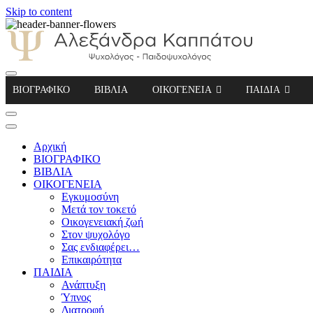
Skip to content
Αλεξάνδρα Καππάτου Ψυχολόγος – Παιδοψ
ΒΙΟΓΡΑΦΙΚΟ
ΒΙΒΛΙΑ
ΟΙΚΟΓΕΝΕΙΑ
ΠΑΙΔΙΑ
Αρχική
ΒΙΟΓΡΑΦΙΚΟ
ΒΙΒΛΙΑ
ΟΙΚΟΓΕΝΕΙΑ
Εγκυμοσύνη
Μετά τον τοκετό
Οικογενειακή ζωή
Στον ψυχολόγο
Σας ενδιαφέρει…
Επικαιρότητα
ΠΑΙΔΙΑ
Ανάπτυξη
Ύπνος
Διατροφή