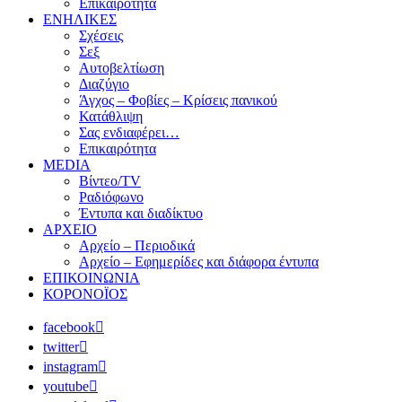
Επικαιρότητα
ΕΝΗΛΙΚΕΣ
Σχέσεις
Σεξ
Αυτοβελτίωση
Διαζύγιο
Άγχος – Φοβίες – Κρίσεις πανικού
Κατάθλιψη
Σας ενδιαφέρει…
Επικαιρότητα
MEDIA
Βίντεο/TV
Ραδιόφωνο
Έντυπα και διαδίκτυο
ΑΡΧΕΙΟ
Αρχείο – Περιοδικά
Αρχείο – Εφημερίδες και διάφορα έντυπα
ΕΠΙΚΟΙΝΩΝΙΑ
ΚΟΡΟΝΟΪΟΣ
facebook
twitter
instagram
youtube