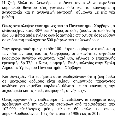
Η ζωή δίπλα σε λεωφόρους αυξάνει τον κίνδυνο αιφνίδιου
καρδιακού θανάτου στις γυναίκες όσο και το κάπνισμα, η
παχυσαρκία και η ανθυγιεινή διατροφή, σύμφωνα με μία νέα
μελέτη.
Όπως ανακάλυψαν επιστήμονες από το Πανεπιστήμιο Χάρβαρντ, ο
κίνδυνοςήταν κατά 38% υψηλότερος σε όσες ζούσαν σε απόσταση
έως 50 μέτρα από μεγάλες οδικές αρτηρίες απ’ ό,τι σε όσες ζούσαν
σε απόσταση τουλάχιστον 500 μέτρων από τις λεωφόρους.
Στην πραγματικότητα, για κάθε 100 μέτρα που μίκρυνε η απόσταση
των σπιτιών τους από τις λεωφόρους, οι πιθανότητες αιφνιδίου
καρδιακού θανάτου αυξανόταν κατά 6%, δήλωσε ο επικεφαλής
ερευνητής δρ Τζέιμι Χαρτ, εισηγητής Επιδημιολογίας στην Σχολή
Δημοσίας Υγείας του Πανεπιστημίου Χάρβαρντ.
Και συνέχισε: «Τα ευρήματα αυτά υποδηλώνουν ότι η ζωή δίπλα
σε μεγάλους δρόμους είναι εξίσου σημαντικός παράγοντας
κινδύνου για αιφνίδιο καρδιακό θάνατο με το κάπνισμα, την
παχυσαρκία και τις κακές διατροφικές συνήθειες».
Όπως εξηγούν στην επιθεώρηση «Circulation», τα ευρήματά τους
προέκυψαν από την ανάλυση στοιχείων από περισσότερες από
107.000 εθελόντριες μέσης ηλικίας 60 ετών, τις οποίες
παρακολουθούσαν επί 16 χρόνια, από το 1986 έως το 2012.