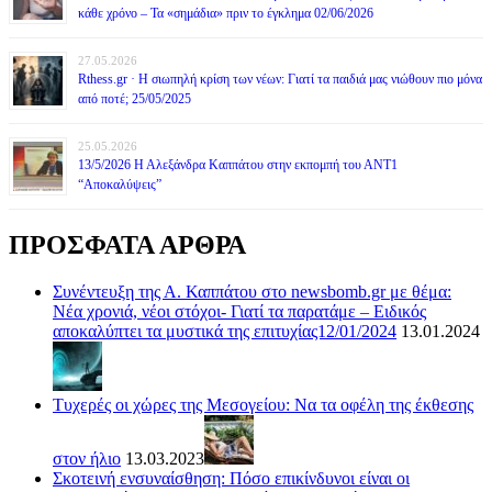
κάθε χρόνο – Τα «σημάδια» πριν το έγκλημα 02/06/2026
27.05.2026
Rthess.gr · Η σιωπηλή κρίση των νέων: Γιατί τα παιδιά μας νιώθουν πιο μόνα
από ποτέ; 25/05/2025
25.05.2026
13/5/2026 Η Αλεξάνδρα Καππάτου στην εκπομπή του ΑΝΤ1
“Αποκαλύψεις”
ΠΡΟΣΦΑΤΑ ΑΡΘΡΑ
Συνέντευξη της Α. Καππάτου στο newsbomb.gr με θέμα:
Νέα χρονιά, νέοι στόχοι- Γιατί τα παρατάμε – Ειδικός
αποκαλύπτει τα μυστικά της επιτυχίας12/01/2024
13.01.2024
Τυχερές οι χώρες της Μεσογείου: Να τα οφέλη της έκθεσης
στον ήλιο
13.03.2023
Σκοτεινή ενσυναίσθηση: Πόσο επικίνδυνοι είναι οι