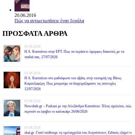
20.06.2016
Πώς να αντιμετωπίσεις έναν ξερόλα
ΠΡΟΣΦΑΤΑ ΑΡΘΡΑ
05.08.2026
Η Α. Καππάτου στην ΕΡΤ. Πως να περάσετε όμορφες διακοπές με τα
παιδιά σας. 27/07/2026
05.08.2026
Η Α. Καππάτου στο ραδιόφωνο του alpha, στην εκπομπή της Βίκυς
Καρατζαφέρη. Πως μπορούμε να διαχειριζόμαστε τις αποτυχίες
12/07/2026
05.08.2026
Newshub.gr – Podcast με την Αλεξάνδρα Καππάτου: Τέλος σχολείου, πώς
περνούν οι έφηβοι το καλοκαίρι 26/06/2026
05.08.2026
skai.gr -Γιατί νιώθουμε τη «μελαγχολία του Αυγούστου»; Ειδικός εξηγεί τι