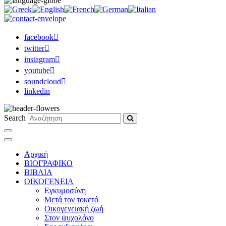
facebook
twitter
instagram
youtube
soundcloud
linkedin
Search
Αρχική
ΒΙΟΓΡΑΦΙΚΟ
ΒΙΒΛΙΑ
ΟΙΚΟΓΕΝΕΙΑ
Εγκυμοσύνη
Μετά τον τοκετό
Οικογενειακή ζωή
Στον ψυχολόγο