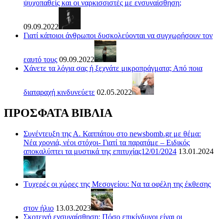
ψυχοπαθείς και οι ναρκισσιστές με ενσυναίσθηση;
09.09.2022
Γιατί κάποιοι άνθρωποι δυσκολεύονται να συγχωρήσουν τον
εαυτό τους
09.09.2022
Χάνετε τα λόγια σας ή ξεχνάτε μικροπράγματα; Από ποια
διαταραχή κινδυνεύετε
02.05.2022
ΠΡΟΣΦΑΤΑ ΒΙΒΛΙΑ
Συνέντευξη της Α. Καππάτου στο newsbomb.gr με θέμα:
Νέα χρονιά, νέοι στόχοι- Γιατί τα παρατάμε – Ειδικός
αποκαλύπτει τα μυστικά της επιτυχίας12/01/2024
13.01.2024
Τυχερές οι χώρες της Μεσογείου: Να τα οφέλη της έκθεσης
στον ήλιο
13.03.2023
Σκοτεινή ενσυναίσθηση: Πόσο επικίνδυνοι είναι οι