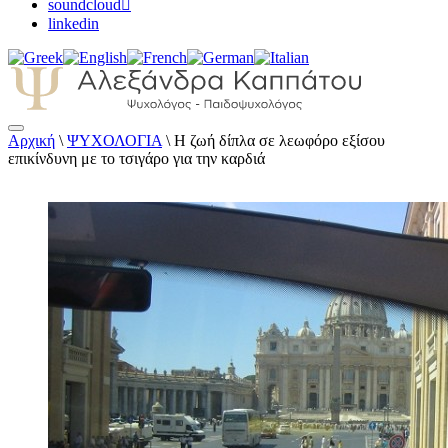
soundcloud
linkedin
Αρχική
\
ΨΥΧΟΛΟΓΙΑ
\
Η ζωή δίπλα σε λεωφόρο εξίσου
Αλεξάνδρα Καππάτου Ψυχολόγος –
επικίνδυνη με το τσιγάρο για την καρδιά
Παιδοψυχολόγος