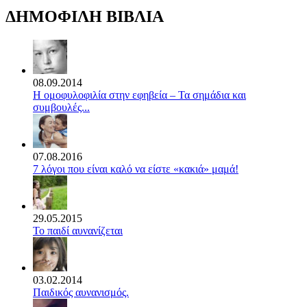
ΔΗΜΟΦΙΛΗ ΒΙΒΛΙΑ
08.09.2014
Η ομοφυλοφιλία στην εφηβεία – Τα σημάδια και
συμβουλές...
07.08.2016
7 λόγοι που είναι καλό να είστε «κακιά» μαμά!
29.05.2015
Το παιδί αυνανίζεται
03.02.2014
Παιδικός αυνανισμός.