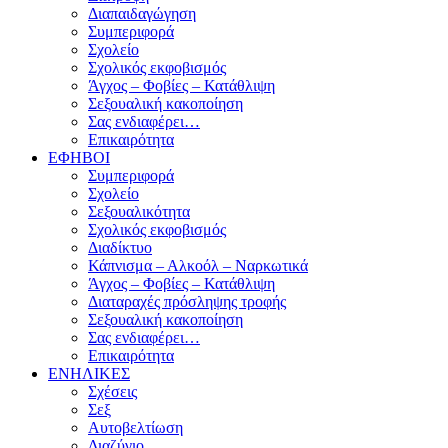
Διαπαιδαγώγηση
Συμπεριφορά
Σχολείο
Σχολικός εκφοβισμός
Άγχος – Φοβίες – Κατάθλιψη
Σεξουαλική κακοποίηση
Σας ενδιαφέρει…
Επικαιρότητα
ΕΦΗΒΟΙ
Συμπεριφορά
Σχολείο
Σεξουαλικότητα
Σχολικός εκφοβισμός
Διαδίκτυο
Κάπνισμα – Αλκοόλ – Ναρκωτικά
Άγχος – Φοβίες – Κατάθλιψη
Διαταραχές πρόσληψης τροφής
Σεξουαλική κακοποίηση
Σας ενδιαφέρει…
Επικαιρότητα
ΕΝΗΛΙΚΕΣ
Σχέσεις
Σεξ
Αυτοβελτίωση
Διαζύγιο