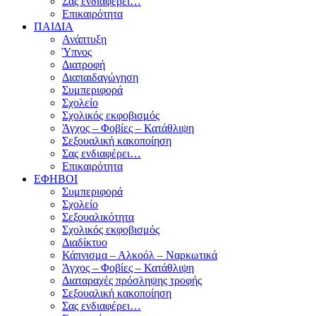
Σας ενδιαφέρει…
Επικαιρότητα
ΠΑΙΔΙΑ
Ανάπτυξη
Ύπνος
Διατροφή
Διαπαιδαγώγηση
Συμπεριφορά
Σχολείο
Σχολικός εκφοβισμός
Άγχος – Φοβίες – Κατάθλιψη
Σεξουαλική κακοποίηση
Σας ενδιαφέρει…
Επικαιρότητα
ΕΦΗΒΟΙ
Συμπεριφορά
Σχολείο
Σεξουαλικότητα
Σχολικός εκφοβισμός
Διαδίκτυο
Κάπνισμα – Αλκοόλ – Ναρκωτικά
Άγχος – Φοβίες – Κατάθλιψη
Διαταραχές πρόσληψης τροφής
Σεξουαλική κακοποίηση
Σας ενδιαφέρει…