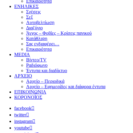
Επικαιρότητα
ΕΝΗΛΙΚΕΣ
Σχέσεις
Σεξ
Αυτοβελτίωση
Διαζύγιο
Άγχος – Φοβίες – Κρίσεις πανικού
Κατάθλιψη
Σας ενδιαφέρει…
Επικαιρότητα
MEDIA
Βίντεο/TV
Ραδιόφωνο
Έντυπα και διαδίκτυο
ΑΡΧΕΙΟ
Αρχείο – Περιοδικά
Αρχείο – Εφημερίδες και διάφορα έντυπα
ΕΠΙΚΟΙΝΩΝΙΑ
ΚΟΡΟΝΟΪΟΣ
facebook
twitter
instagram
youtube