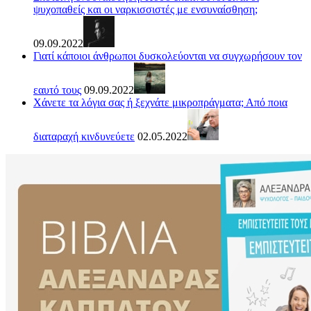
ψυχοπαθείς και οι ναρκισσιστές με ενσυναίσθηση;
09.09.2022
Γιατί κάποιοι άνθρωποι δυσκολεύονται να συγχωρήσουν τον
εαυτό τους
09.09.2022
Χάνετε τα λόγια σας ή ξεχνάτε μικροπράγματα; Από ποια
διαταραχή κινδυνεύετε
02.05.2022