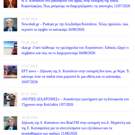
Η Α. Καππάτου στο ραδιόφωνο του alpha, στην εκπομπή της Βίκυς
Καρατζαφέρη. Πως μπορούμε να διαχειριζόμαστε τις αποτυχίες 12/07/2026
05.08.2026
Newshub.gr – Podcast με την Αλεξάνδρα Καππάτου: Τέλος σχολείου, πώς
περνούν οι έφηβοι το καλοκαίρι 26/06/2026
05.08.2026
skai.gr -Γιατί νιώθουμε τη «μελαγχολία του Αυγούστου»; Ειδικός εξηγεί τι
συμβαίνει και πώς να το διαχειριστούμε 04/08/2026
17.07.2026
ΕΡΤ news – Δήλωση της Α. Καππάτου στην εκπομπή live now, με θέμα: Τι
κάνουμε όταν τα παιδιά είναι μπροστά δε μια οθόνη και το καλοκαίρι;
16/07/2026
02.07.2026
«ΝΟΤΙΕΣ ΔΙΑΔΡΟΜΕΣ» – Αναπάντητα ερωτήματα για τη δολοφονία του
15χρονου στην Καλλιθέα 1/07/2026
26.06.2026
Δήλωση της Α. Καππάτου στο Real FM στην εκπομπή του Δ. Μιχαλέλη και
της Ε. Κατσαμπέκη για τα αποτελέσματα των εξετάσεων και τα
συναισθήματα των παιδιών 21/06/2026