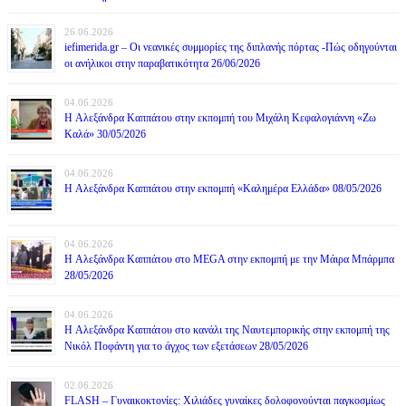
26.06.2026
iefimerida.gr – Οι νεανικές συμμορίες της διπλανής πόρτας -Πώς οδηγούνται
οι ανήλικοι στην παραβατικότητα 26/06/2026
04.06.2026
H Αλεξάνδρα Καππάτου στην εκπομπή του Μιχάλη Κεφαλογιάννη «Ζω
Καλά» 30/05/2026
04.06.2026
H Αλεξάνδρα Καππάτου στην εκπομπή «Καλημέρα Ελλάδα» 08/05/2026
04.06.2026
H Αλεξάνδρα Καππάτου στο MEGA στην εκπομπή με την Μάιρα Mπάρμπα
28/05/2026
04.06.2026
H Αλεξάνδρα Καππάτου στο κανάλι της Ναυτεμπορικής στην εκπομπή της
Νικόλ Ποφάντη για το άγχος των εξετάσεων 28/05/2026
02.06.2026
FLASH – Γυναικοκτονίες: Χιλιάδες γυναίκες δολοφονούνται παγκοσμίως