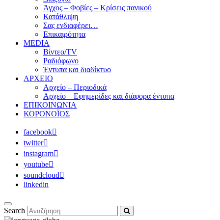
Άγχος – Φοβίες – Κρίσεις πανικού
Κατάθλιψη
Σας ενδιαφέρει…
Επικαιρότητα
MEDIA
Βίντεο/TV
Ραδιόφωνο
Έντυπα και διαδίκτυο
ΑΡΧΕΙΟ
Αρχείο – Περιοδικά
Αρχείο – Εφημερίδες και διάφορα έντυπα
ΕΠΙΚΟΙΝΩΝΙΑ
ΚΟΡΟΝΟΪΟΣ
facebook
twitter
instagram
youtube
soundcloud
linkedin
Search