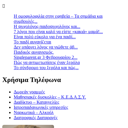
Η ομοφυλοφιλία στην εφηβεία – Τα σημάδια και
συμβουλές...
Η ψυχολόγος-παιδοψυχολόγος και...
7 λόγοι που είναι καλό να είστε «κακιά» μαμά!...
Είναι πολύ εύκολο για ένα παιδί...
Το παιδί αυνανίζεται
Δεν υπάρχει λόγος να νιώθετε άβ...
Παιδικός αυνανισμός.
Singleparent.gr 3 Φεβρουαρίου 2...
Πώς να αντιμετωπίσεις έναν ξερόλα
Το σύνδρομο του ξερόλα και πώς...
Χρήσιμα Τηλέφωνα
Δωρεάν γραμμές
Μαθησιακές δυσκολίες – Κ.Ε.Δ.Α.Σ.Υ.
Διαδίκτυο – Καταγγελίες
Ιατροπαιδαγωγικές υπηρεσίες
Ναρκωτικά – Αλκοόλ
Διατροφικές Διαταραχές