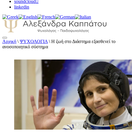
soundcloud
linkedin
Αρχική
\
ΨΥΧΟΛΟΓΙΑ
\
Η ζωή στο Διάστημα εξασθενεί το
Αλεξάνδρα Καππάτου Ψυχολόγος –
ανοσοποιητικό σύστημα
Παιδοψυχολόγος