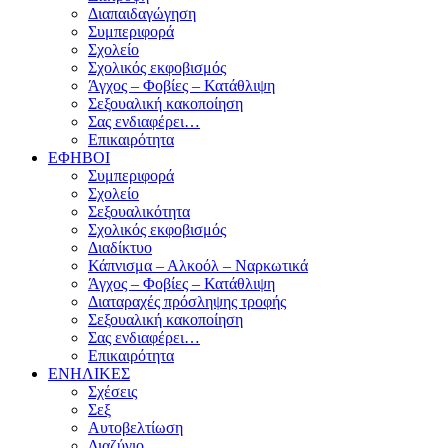
Διαπαιδαγώγηση
Συμπεριφορά
Σχολείο
Σχολικός εκφοβισμός
Άγχος – Φοβίες – Κατάθλιψη
Σεξουαλική κακοποίηση
Σας ενδιαφέρει…
Επικαιρότητα
ΕΦΗΒΟΙ
Συμπεριφορά
Σχολείο
Σεξουαλικότητα
Σχολικός εκφοβισμός
Διαδίκτυο
Κάπνισμα – Αλκοόλ – Ναρκωτικά
Άγχος – Φοβίες – Κατάθλιψη
Διαταραχές πρόσληψης τροφής
Σεξουαλική κακοποίηση
Σας ενδιαφέρει…
Επικαιρότητα
ΕΝΗΛΙΚΕΣ
Σχέσεις
Σεξ
Αυτοβελτίωση
Διαζύγιο