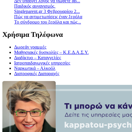
Δεν υπάρχει λόγος να νιώθετε άβ...
Παιδικός αυνανισμός.
Singleparent.gr 3 Φεβρουαρίου 2...
Πώς να αντιμετωπίσεις έναν ξερόλα
Το σύνδρομο του ξερόλα και πώς...
Χρήσιμα Τηλέφωνα
Δωρεάν γραμμές
Μαθησιακές δυσκολίες – Κ.Ε.Δ.Α.Σ.Υ.
Διαδίκτυο – Καταγγελίες
Ιατροπαιδαγωγικές υπηρεσίες
Ναρκωτικά – Αλκοόλ
Διατροφικές Διαταραχές