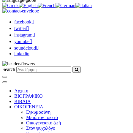
facebook
twitter
instagram
youtube
soundcloud
linkedin
Search
Αρχική
ΒΙΟΓΡΑΦΙΚΟ
ΒΙΒΛΙΑ
ΟΙΚΟΓΕΝΕΙΑ
Εγκυμοσύνη
Μετά τον τοκετό
Οικογενειακή ζωή
Στον ψυχολόγο