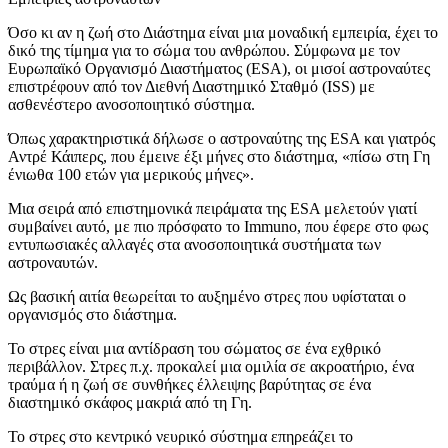
Όσο κι αν η ζωή στο Διάστημα είναι μια μοναδική εμπειρία, έχει το
δικό της τίμημα για το σώμα του ανθρώπου. Σύμφωνα με τον
Ευρωπαϊκό Οργανισμό Διαστήματος (ESA), οι μισοί αστροναύτες
επιστρέφουν από τον Διεθνή Διαστημικό Σταθμό (ISS) με
ασθενέστερο ανοσοποιητικό σύστημα.
Όπως χαρακτηριστικά δήλωσε ο αστροναύτης της ESA και γιατρός
Αντρέ Κάιπερς, που έμεινε έξι μήνες στο διάστημα, «πίσω στη Γη
ένιωθα 100 ετών για μερικούς μήνες».
Μια σειρά από επιστημονικά πειράματα της ESA μελετούν γιατί
συμβαίνει αυτό, με πιο πρόσφατο το Immuno, που έφερε στο φως
εντυπωσιακές αλλαγές στα ανοσοποιητικά συστήματα των
αστροναυτών.
Ως βασική αιτία θεωρείται το αυξημένο στρες που υφίσταται ο
οργανισμός στο διάστημα.
Το στρες είναι μια αντίδραση του σώματος σε ένα εχθρικό
περιβάλλον. Στρες π.χ. προκαλεί μια ομιλία σε ακροατήριο, ένα
τραύμα ή η ζωή σε συνθήκες έλλειψης βαρύτητας σε ένα
διαστημικό σκάφος μακριά από τη Γη.
Το στρες στο κεντρικό νευρικό σύστημα επηρεάζει το