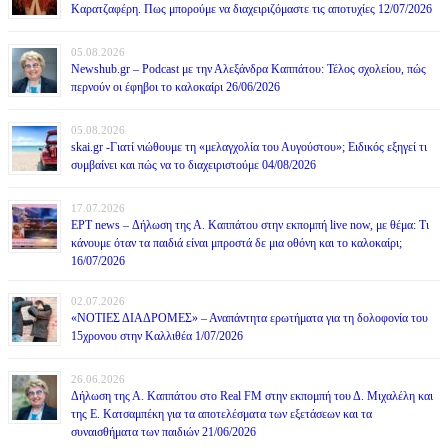
Καρατζαφέρη. Πως μπορούμε να διαχειριζόμαστε τις αποτυχίες 12/07/2026
05.08.2026
Newshub.gr – Podcast με την Αλεξάνδρα Καππάτου: Τέλος σχολείου, πώς
περνούν οι έφηβοι το καλοκαίρι 26/06/2026
05.08.2026
skai.gr -Γιατί νιώθουμε τη «μελαγχολία του Αυγούστου»; Ειδικός εξηγεί τι
συμβαίνει και πώς να το διαχειριστούμε 04/08/2026
17.07.2026
ΕΡΤ news – Δήλωση της Α. Καππάτου στην εκπομπή live now, με θέμα: Τι
κάνουμε όταν τα παιδιά είναι μπροστά δε μια οθόνη και το καλοκαίρι;
16/07/2026
02.07.2026
«ΝΟΤΙΕΣ ΔΙΑΔΡΟΜΕΣ» – Αναπάντητα ερωτήματα για τη δολοφονία του
15χρονου στην Καλλιθέα 1/07/2026
26.06.2026
Δήλωση της Α. Καππάτου στο Real FM στην εκπομπή του Δ. Μιχαλέλη και
της Ε. Κατσαμπέκη για τα αποτελέσματα των εξετάσεων και τα
συναισθήματα των παιδιών 21/06/2026