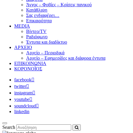
Άγχος – Φοβίες – Κρίσεις πανικού
Κατάθλιψη
Σας ενδιαφέρει…
Επικαιρότητα
MEDIA
Βίντεο/TV
Ραδιόφωνο
Έντυπα και διαδίκτυο
ΑΡΧΕΙΟ
Αρχείο – Περιοδικά
Αρχείο – Εφημερίδες και διάφορα έντυπα
ΕΠΙΚΟΙΝΩΝΙΑ
ΚΟΡΟΝΟΪΟΣ
facebook
twitter
instagram
youtube
soundcloud
linkedin
Search