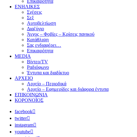
Επικαιρότητα
ΕΝΗΛΙΚΕΣ
Σχέσεις
Σεξ
Αυτοβελτίωση
Διαζύγιο
Άγχος – Φοβίες – Κρίσεις πανικού
Κατάθλιψη
Σας ενδιαφέρει…
Επικαιρότητα
MEDIA
Βίντεο/TV
Ραδιόφωνο
Έντυπα και διαδίκτυο
ΑΡΧΕΙΟ
Αρχείο – Περιοδικά
Αρχείο – Εφημερίδες και διάφορα έντυπα
ΕΠΙΚΟΙΝΩΝΙΑ
ΚΟΡΟΝΟΪΟΣ
facebook
twitter
instagram
youtube