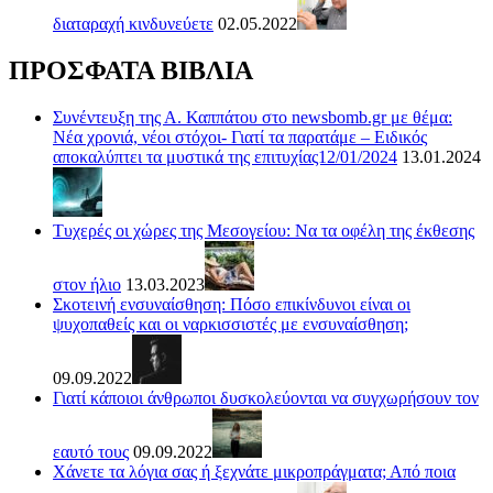
διαταραχή κινδυνεύετε
02.05.2022
ΠΡΟΣΦΑΤΑ ΒΙΒΛΙΑ
Συνέντευξη της Α. Καππάτου στο newsbomb.gr με θέμα:
Νέα χρονιά, νέοι στόχοι- Γιατί τα παρατάμε – Ειδικός
αποκαλύπτει τα μυστικά της επιτυχίας12/01/2024
13.01.2024
Τυχερές οι χώρες της Μεσογείου: Να τα οφέλη της έκθεσης
στον ήλιο
13.03.2023
Σκοτεινή ενσυναίσθηση: Πόσο επικίνδυνοι είναι οι
ψυχοπαθείς και οι ναρκισσιστές με ενσυναίσθηση;
09.09.2022
Γιατί κάποιοι άνθρωποι δυσκολεύονται να συγχωρήσουν τον
εαυτό τους
09.09.2022
Χάνετε τα λόγια σας ή ξεχνάτε μικροπράγματα; Από ποια