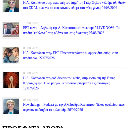
Η Α. Καππάτου στην εκπομπή του Δημήτρη Γιαγτζόγλου «Ζούμε αληθινά»
στο ΣΚΑΪ, πως για το πως κάνουν φλερτ στις νέες γενιές 04/08/2026
10.08.2026
ΕΡΤ news – Δήλωση της Α. Καππάτου στην εκπομπή LIVE NOW -Τα
παιδιά “κολλάνε” στις οθόνες και στις διακοπές 07/08/2026
05.08.2026
Η Α. Καππάτου στην ΕΡΤ. Πως να περάσετε όμορφες διακοπές με τα
παιδιά σας. 27/07/2026
05.08.2026
Η Α. Καππάτου στο ραδιόφωνο του alpha, στην εκπομπή της Βίκυς
Καρατζαφέρη. Πως μπορούμε να διαχειριζόμαστε τις αποτυχίες
12/07/2026
05.08.2026
Newshub.gr – Podcast με την Αλεξάνδρα Καππάτου: Τέλος σχολείου, πώς
περνούν οι έφηβοι το καλοκαίρι 26/06/2026