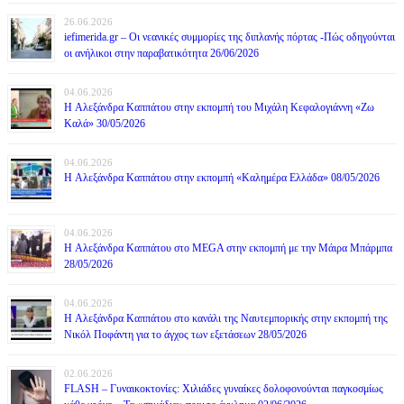
26.06.2026
iefimerida.gr – Οι νεανικές συμμορίες της διπλανής πόρτας -Πώς οδηγούνται
οι ανήλικοι στην παραβατικότητα 26/06/2026
04.06.2026
H Αλεξάνδρα Καππάτου στην εκπομπή του Μιχάλη Κεφαλογιάννη «Ζω
Καλά» 30/05/2026
04.06.2026
H Αλεξάνδρα Καππάτου στην εκπομπή «Καλημέρα Ελλάδα» 08/05/2026
04.06.2026
H Αλεξάνδρα Καππάτου στο MEGA στην εκπομπή με την Μάιρα Mπάρμπα
28/05/2026
04.06.2026
H Αλεξάνδρα Καππάτου στο κανάλι της Ναυτεμπορικής στην εκπομπή της
Νικόλ Ποφάντη για το άγχος των εξετάσεων 28/05/2026
02.06.2026
FLASH – Γυναικοκτονίες: Χιλιάδες γυναίκες δολοφονούνται παγκοσμίως