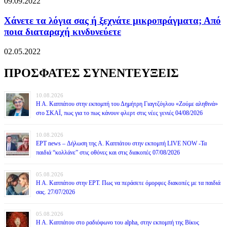
09.09.2022
Χάνετε τα λόγια σας ή ξεχνάτε μικροπράγματα; Από
ποια διαταραχή κινδυνεύετε
02.05.2022
ΠΡΟΣΦΑΤΕΣ ΣΥΝΕΝΤΕΥΞΕΙΣ
10.08.2026
Η Α. Καππάτου στην εκπομπή του Δημήτρη Γιαγτζόγλου «Ζούμε αληθινά»
στο ΣΚΑΪ, πως για το πως κάνουν φλερτ στις νέες γενιές 04/08/2026
10.08.2026
ΕΡΤ news – Δήλωση της Α. Καππάτου στην εκπομπή LIVE NOW -Τα
παιδιά “κολλάνε” στις οθόνες και στις διακοπές 07/08/2026
05.08.2026
Η Α. Καππάτου στην ΕΡΤ. Πως να περάσετε όμορφες διακοπές με τα παιδιά
σας. 27/07/2026
05.08.2026
Η Α. Καππάτου στο ραδιόφωνο του alpha, στην εκπομπή της Βίκυς