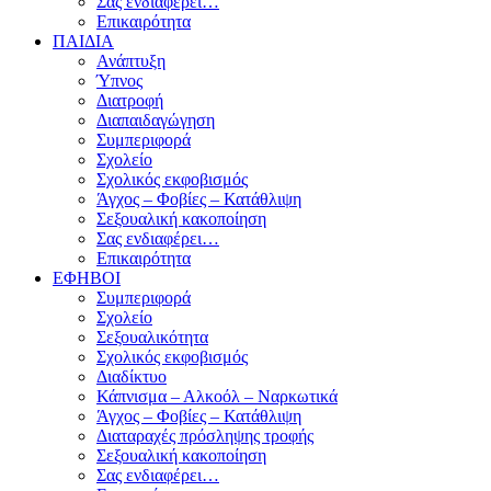
Σας ενδιαφέρει…
Επικαιρότητα
ΠΑΙΔΙΑ
Ανάπτυξη
Ύπνος
Διατροφή
Διαπαιδαγώγηση
Συμπεριφορά
Σχολείο
Σχολικός εκφοβισμός
Άγχος – Φοβίες – Κατάθλιψη
Σεξουαλική κακοποίηση
Σας ενδιαφέρει…
Επικαιρότητα
ΕΦΗΒΟΙ
Συμπεριφορά
Σχολείο
Σεξουαλικότητα
Σχολικός εκφοβισμός
Διαδίκτυο
Κάπνισμα – Αλκοόλ – Ναρκωτικά
Άγχος – Φοβίες – Κατάθλιψη
Διαταραχές πρόσληψης τροφής
Σεξουαλική κακοποίηση
Σας ενδιαφέρει…