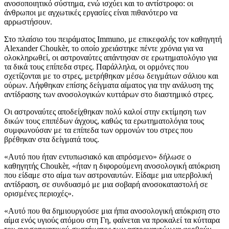
ανοσοποιητικό σύστημα, ενώ ισχύει και το αντίστροφο: οι
άνθρωποι με αγχωτικές εργασίες είναι πιθανότερο να
αρρωστήσουν.
Στο πλαίσιο του πειράματος Immuno, με επικεφαλής τον καθηγητή
Alexander Choukèr, το οποίο χρειάστηκε πέντε χρόνια για να
ολοκληρωθεί, οι αστροναύτες απάντησαν σε ερωτηματολόγιο για
τα δικά τους επίπεδα στρες. Παράλληλα, οι ορμόνες που
σχετίζονται με το στρες, μετρήθηκαν μέσω δειγμάτων σάλιου και
ούρων. Λήφθηκαν επίσης δείγματα αίματος για την ανάλυση της
αντίδρασης των ανοσολογικών κυττάρων στο διαστημικό στρες.
Οι αστροναύτες αποδείχθηκαν πολύ καλοί στην εκτίμηση των
δικών τους επιπέδων άγχους, καθώς τα ερωτηματολόγια τους
συμφωνούσαν με τα επίπεδα των ορμονών του στρες που
βρέθηκαν στα δείγματά τους.
«Αυτό που ήταν εντυπωσιακό και απρόσμενο» δήλωσε ο
καθηγητής Choukèr, «ήταν η διφορούμενη ανοσολογική απόκριση
που είδαμε στο αίμα των αστροναυτών. Είδαμε μια υπερβολική
αντίδραση, σε συνδυασμό με μια σοβαρή ανοσοκαταστολή σε
ορισμένες περιοχές».
«Αυτό που θα δημιουργούσε μια ήπια ανοσολογική απόκριση στο
αίμα ενός υγιούς ατόμου στη Γη, φαίνεται να προκαλεί τα κύτταρα