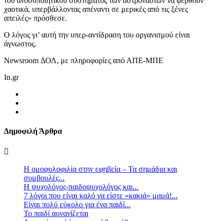
του ανοσοποιητικού συστήματος των αστροναυτών να φερθούν
χαοτικά, υπερβάλλοντας απέναντι σε μερικές από τις ξένες
απειλές» πρόσθεσε.
Ο λόγος γι’ αυτή την υπερ-αντίδραση του οργανισμού είναι
άγνωστος.
Newsroom ΔΟΛ, με πληροφορίες από ΑΠΕ-ΜΠΕ
In.gr
Δημοφιλή Άρθρα
Η ομοφυλοφιλία στην εφηβεία – Τα σημάδια και
συμβουλές...
Η ψυχολόγος-παιδοψυχολόγος και...
7 λόγοι που είναι καλό να είστε «κακιά» μαμά!...
Είναι πολύ εύκολο για ένα παιδί...
Το παιδί αυνανίζεται