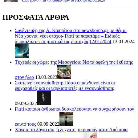
κάθε χρόνο – Τα «σημάδια» πριν το έγκλημα 02/06/2026
ΠΡΟΣΦΑΤΑ ΑΡΘΡΑ
Συνέντευξη της Α. Καππάτου στο newsbomb.gr με θέμα:
Νέα χρονιά, νέοι στόχοι- Γιατί τα παρατάμε – Ειδικός
αποκαλύπτει τα μυστικά της επιτυχίας12/01/2024
13.01.2024
Τυχερές οι χώρες της Μεσογείου: Να τα οφέλη της έκθεσης
στον ήλιο
13.03.2023
Σκοτεινή ενσυναίσθηση: Πόσο επικίνδυνοι είναι οι
ψυχοπαθείς και οι ναρκισσιστές με ενσυναίσθηση;
09.09.2022
Γιατί κάποιοι άνθρωποι δυσκολεύονται να συγχωρήσουν τον
εαυτό τους
09.09.2022
Χάνετε τα λόγια σας ή ξεχνάτε μικροπράγματα; Από ποια