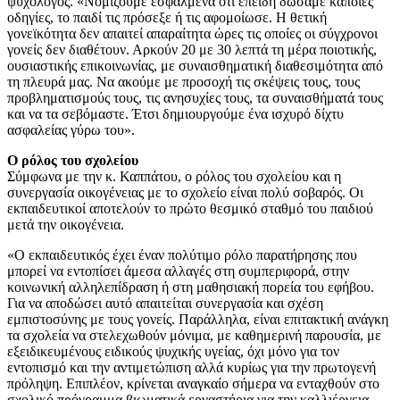
ψυχολόγος. «Νομίζουμε εσφαλμένα ότι επειδή δώσαμε κάποιες
οδηγίες, το παιδί τις πρόσεξε ή τις αφομοίωσε. Η θετική
γονεϊκότητα δεν απαιτεί απαραίτητα ώρες τις οποίες οι σύγχρονοι
γονείς δεν διαθέτουν. Αρκούν 20 με 30 λεπτά τη μέρα ποιοτικής,
ουσιαστικής επικοινωνίας, με συναισθηματική διαθεσιμότητα από
τη πλευρά μας. Να ακούμε με προσοχή τις σκέψεις τους, τους
προβληματισμούς τους, τις ανησυχίες τους, τα συναισθήματά τους
και να τα σεβόμαστε. Έτσι δημιουργούμε ένα ισχυρό δίχτυ
ασφαλείας γύρω του».
Ο ρόλος του σχολείου
Σύμφωνα με την κ. Καππάτου, ο ρόλος του σχολείου και η
συνεργασία οικογένειας με το σχολείο είναι πολύ σοβαρός. Οι
εκπαιδευτικοί αποτελούν το πρώτο θεσμικό σταθμό του παιδιού
μετά την οικογένεια.
«Ο εκπαιδευτικός έχει έναν πολύτιμο ρόλο παρατήρησης που
μπορεί να εντοπίσει άμεσα αλλαγές στη συμπεριφορά, στην
κοινωνική αλληλεπίδραση ή στη μαθησιακή πορεία του εφήβου.
Για να αποδώσει αυτό απαιτείται συνεργασία και σχέση
εμπιστοσύνης με τους γονείς. Παράλληλα, είναι επιτακτική ανάγκη
τα σχολεία να στελεχωθούν μόνιμα, με καθημερινή παρουσία, με
εξειδικευμένους ειδικούς ψυχικής υγείας, όχι μόνο για τον
εντοπισμό και την αντιμετώπιση αλλά κυρίως για την πρωτογενή
πρόληψη. Επιπλέον, κρίνεται αναγκαίο σήμερα να ενταχθούν στο
σχολικό πρόγραμμα βιωματικά εργαστήρια για την καλλιέργεια