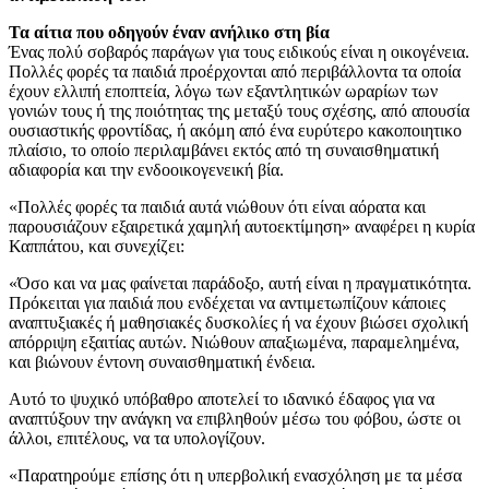
Τα αίτια που οδηγούν έναν ανήλικο στη βία
Ένας πολύ σοβαρός παράγων για τους ειδικούς είναι η οικογένεια.
Πολλές φορές τα παιδιά προέρχονται από περιβάλλοντα τα οποία
έχουν ελλιπή εποπτεία, λόγω των εξαντλητικών ωραρίων των
γονιών τους ή της ποιότητας της μεταξύ τους σχέσης, από απουσία
ουσιαστικής φροντίδας, ή ακόμη από ένα ευρύτερο κακοποιητικο
πλαίσιο, το οποίο περιλαμβάνει εκτός από τη συναισθηματική
αδιαφορία και την ενδοοικογενεική βία.
«Πολλές φορές τα παιδιά αυτά νιώθουν ότι είναι αόρατα και
παρουσιάζουν εξαιρετικά χαμηλή αυτοεκτίμηση» αναφέρει η κυρία
Καππάτου, και συνεχίζει:
«Όσο και να μας φαίνεται παράδοξο, αυτή είναι η πραγματικότητα.
Πρόκειται για παιδιά που ενδέχεται να αντιμετωπίζουν κάποιες
αναπτυξιακές ή μαθησιακές δυσκολίες ή να έχουν βιώσει σχολική
απόρριψη εξαιτίας αυτών. Νιώθουν απαξιωμένα, παραμελημένα,
και βιώνουν έντονη συναισθηματική ένδεια.
Αυτό το ψυχικό υπόβαθρο αποτελεί το ιδανικό έδαφος για να
αναπτύξουν την ανάγκη να επιβληθούν μέσω του φόβου, ώστε οι
άλλοι, επιτέλους, να τα υπολογίζουν.
«Παρατηρούμε επίσης ότι η υπερβολική ενασχόληση με τα μέσα