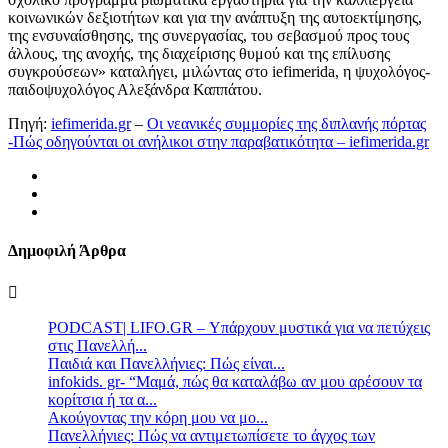
κοινωνικών δεξιοτήτων και για την ανάπτυξη της αυτοεκτίμησης,
της ενσυναίσθησης, της συνεργασίας, του σεβασμού προς τους
άλλους, της ανοχής, της διαχείρισης θυμού και της επίλυσης
συγκρούσεων» καταλήγει, μιλώντας στο iefimerida, η ψυχολόγος-
παιδοψυχολόγος Αλεξάνδρα Καππάτου.
Πηγή:
iefimerida.gr
–
Οι νεανικές συμμορίες της διπλανής πόρτας
-Πώς οδηγούνται οι ανήλικοι στην παραβατικότητα – iefimerida.gr
Δημοφιλή Άρθρα
PODCAST| LIFO.GR – Υπάρχουν μυστικά για να πετύχεις
στις Πανελλή...
Παιδιά και Πανελλήνιες: Πώς είναι...
infokids. gr- “Μαμά, πώς θα καταλάβω αν μου αρέσουν τα
κορίτσια ή τα α...
Ακούγοντας την κόρη μου να μο...
Πανελλήνιες: Πώς να αντιμετωπίσετε το άγχος των