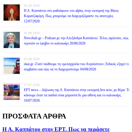
05.08.2026
Η Α. Καππάτου στο ραδιόφωνο του alpha, στην εκπομπή της Βίκυς
Καρατζαφέρη. Πως μπορούμε να διαχειριζόμαστε τις αποτυχίες
12/07/2026
05.08.2026
Newshub.gr – Podcast με την Αλεξάνδρα Καππάτου: Τέλος σχολείου, πώς
περνούν οι έφηβοι το καλοκαίρι 26/06/2026
05.08.2026
skai.gr -Γιατί νιώθουμε τη «μελαγχολία του Αυγούστου»; Ειδικός εξηγεί τι
συμβαίνει και πώς να το διαχειριστούμε 04/08/2026
17.07.2026
ΕΡΤ news – Δήλωση της Α. Καππάτου στην εκπομπή live now, με θέμα: Τι
κάνουμε όταν τα παιδιά είναι μπροστά δε μια οθόνη και το καλοκαίρι;
16/07/2026
ΠΡΟΣΦΑΤΑ ΑΡΘΡΑ
Η Α. Καππάτου στην ΕΡΤ. Πως να περάσετε