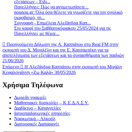
εξετάσεων – Ειδι...
Πανελλήνιες: Πώς να αντιμετωπίσετε...
nounou.gr: Όλα όσα θέλετε να γνωρίζετε για τον σχολικό
εκφοβισμό, τη...
Συγγραφή - Επιμέλεια Αλεξάνδρα Καπ...
Στο καρφί του Σαββατοκύριακου 25/05/2024 για τις
Πανελλήνιες με θέμα:...
Προηγούμενο
Δήλωση της Α. Καππάτου στο Real FM στην
εκπομπή του Δ. Μιχαλέλη και της Ε. Κατσαμπέκη για τα
αποτελέσματα των εξετάσεων και τα συναισθήματα των παιδιών
21/06/2026
Επόμενο
H Αλεξάνδρα Καππάτου στην εκπομπή του Μιχάλη
Κεφαλογιάννη «Ζω Καλά» 30/05/2026
Χρήσιμα Τηλέφωνα
Δωρεάν γραμμές
Μαθησιακές δυσκολίες – Κ.Ε.Δ.Α.Σ.Υ.
Διαδίκτυο – Καταγγελίες
Ιατροπαιδαγωγικές υπηρεσίες
Ναρκωτικά – Αλκοόλ
Διατροφικές Διαταραχές