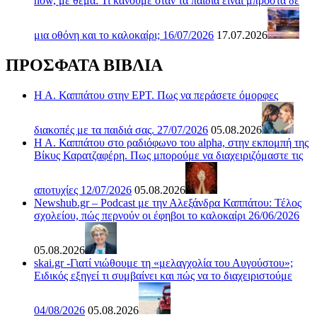
now, με θέμα: Τι κάνουμε όταν τα παιδιά είναι μπροστά δε
μια οθόνη και το καλοκαίρι; 16/07/2026
17.07.2026
ΠΡΟΣΦΑΤΑ ΒΙΒΛΙΑ
Η Α. Καππάτου στην ΕΡΤ. Πως να περάσετε όμορφες
διακοπές με τα παιδιά σας. 27/07/2026
05.08.2026
Η Α. Καππάτου στο ραδιόφωνο του alpha, στην εκπομπή της
Βίκυς Καρατζαφέρη. Πως μπορούμε να διαχειριζόμαστε τις
αποτυχίες 12/07/2026
05.08.2026
Newshub.gr – Podcast με την Αλεξάνδρα Καππάτου: Τέλος
σχολείου, πώς περνούν οι έφηβοι το καλοκαίρι 26/06/2026
05.08.2026
skai.gr -Γιατί νιώθουμε τη «μελαγχολία του Αυγούστου»;
Ειδικός εξηγεί τι συμβαίνει και πώς να το διαχειριστούμε
04/08/2026
05.08.2026