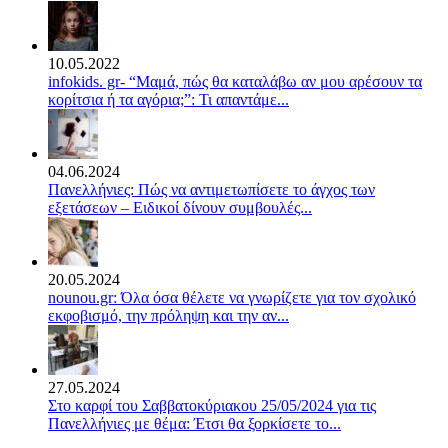
10.05.2022
infokids. gr- “Μαμά, πώς θα καταλάβω αν μου αρέσουν τα
κορίτσια ή τα αγόρια;”: Τι απαντάμε...
04.06.2024
Πανελλήνιες: Πώς να αντιμετωπίσετε το άγχος των
εξετάσεων – Ειδικοί δίνουν συμβουλές...
20.05.2024
nounou.gr: Όλα όσα θέλετε να γνωρίζετε για τον σχολικό
εκφοβισμό, την πρόληψη και την αν...
27.05.2024
Στο καρφί του Σαββατοκύριακου 25/05/2024 για τις
Πανελλήνιες με θέμα: Έτσι θα ξορκίσετε το...