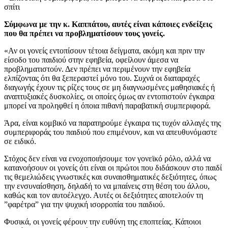
σπίτι
Σύμφωνα με την κ. Καππάτου, αυτές είναι κάποιες ενδείξεις
που θα πρέπει να προβληματίσουν τους γονείς.
«Αν οι γονείς εντοπίσουν τέτοια δείγματα, ακόμη και πριν την
είσοδο του παιδιού στην εφηβεία, οφείλουν άμεσα να
προβληματιστούν. Δεν πρέπει να περιμένουν την εφηβεία
ελπίζοντας ότι θα ξεπεραστεί μόνο του. Συχνά οι διαταραχές
διαγωγής έχουν τις ρίζες τους σε μη διαγνωσμένες μαθησιακές ή
αναπτυξιακές δυσκολίες, οι οποίες όμως αν εντοπιστούν έγκαιρα
μπορεί να προληφθεί η όποια πιθανή παραβατική συμπεριφορά.
Άρα, είναι κομβικό να παρατηρούμε έγκαιρα τις τυχόν αλλαγές της
συμπεριφοράς του παιδιού που επιμένουν, και να απευθυνόμαστε
σε ειδικό.
Στόχος δεν είναι να ενοχοποιήσουμε τον γονεϊκό ρόλο, αλλά να
κατανοήσουν οι γονείς ότι είναι οι πρώτοι που διδάσκουν στο παιδί
τις θεμελιώδεις γνωστικές και συναισθηματικές δεξιότητες, όπως
την ενσυναίσθηση, δηλαδή το να μπαίνεις στη θέση του άλλου,
καθώς και τον αυτοέλεγχο. Αυτές οι δεξιότητες αποτελούν τη
”φαρέτρα” για την ψυχική ισορροπία του παιδιού.
Φυσικά, οι γονείς φέρουν την ευθύνη της εποπτείας. Κάποιοι