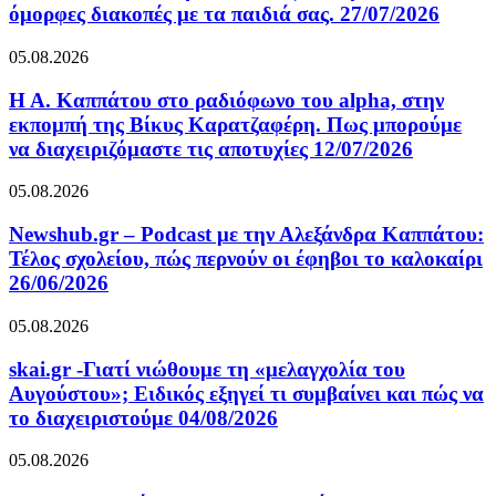
όμορφες διακοπές με τα παιδιά σας. 27/07/2026
05.08.2026
Η Α. Καππάτου στο ραδιόφωνο του alpha, στην
εκπομπή της Βίκυς Καρατζαφέρη. Πως μπορούμε
να διαχειριζόμαστε τις αποτυχίες 12/07/2026
05.08.2026
Newshub.gr – Podcast με την Αλεξάνδρα Καππάτου:
Τέλος σχολείου, πώς περνούν οι έφηβοι το καλοκαίρι
26/06/2026
05.08.2026
skai.gr -Γιατί νιώθουμε τη «μελαγχολία του
Αυγούστου»; Ειδικός εξηγεί τι συμβαίνει και πώς να
το διαχειριστούμε 04/08/2026
05.08.2026