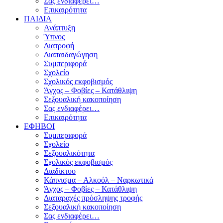
Σας ενδιαφέρει…
Επικαιρότητα
ΠΑΙΔΙΑ
Ανάπτυξη
Ύπνος
Διατροφή
Διαπαιδαγώγηση
Συμπεριφορά
Σχολείο
Σχολικός εκφοβισμός
Άγχος – Φοβίες – Κατάθλιψη
Σεξουαλική κακοποίηση
Σας ενδιαφέρει…
Επικαιρότητα
ΕΦΗΒΟΙ
Συμπεριφορά
Σχολείο
Σεξουαλικότητα
Σχολικός εκφοβισμός
Διαδίκτυο
Κάπνισμα – Αλκοόλ – Ναρκωτικά
Άγχος – Φοβίες – Κατάθλιψη
Διαταραχές πρόσληψης τροφής
Σεξουαλική κακοποίηση
Σας ενδιαφέρει…