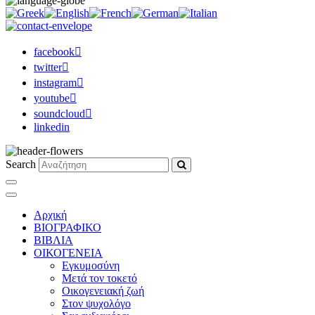
facebook
twitter
instagram
youtube
soundcloud
linkedin
Search
Αρχική
ΒΙΟΓΡΑΦΙΚΟ
ΒΙΒΛΙΑ
ΟΙΚΟΓΕΝΕΙΑ
Εγκυμοσύνη
Μετά τον τοκετό
Οικογενειακή ζωή
Στον ψυχολόγο