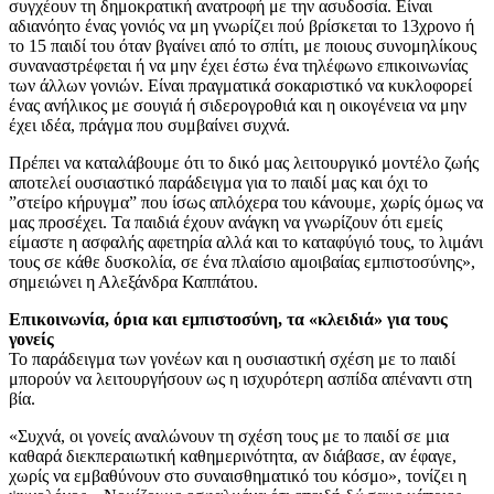
συγχέουν τη δημοκρατική ανατροφή με την ασυδοσία. Είναι
αδιανόητο ένας γονιός να μη γνωρίζει πού βρίσκεται το 13χρονο ή
το 15 παιδί του όταν βγαίνει από το σπίτι, με ποιους συνομηλίκους
συναναστρέφεται ή να μην έχει έστω ένα τηλέφωνο επικοινωνίας
των άλλων γονιών. Είναι πραγματικά σοκαριστικό να κυκλοφορεί
ένας ανήλικος με σουγιά ή σιδερογροθιά και η οικογένεια να μην
έχει ιδέα, πράγμα που συμβαίνει συχνά.
Πρέπει να καταλάβουμε ότι το δικό μας λειτουργικό μοντέλο ζωής
αποτελεί ουσιαστικό παράδειγμα για το παιδί μας και όχι το
”στείρο κήρυγμα” που ίσως απλόχερα του κάνουμε, χωρίς όμως να
μας προσέχει. Τα παιδιά έχουν ανάγκη να γνωρίζουν ότι εμείς
είμαστε η ασφαλής αφετηρία αλλά και το καταφύγιό τους, το λιμάνι
τους σε κάθε δυσκολία, σε ένα πλαίσιο αμοιβαίας εμπιστοσύνης»,
σημειώνει η Αλεξάνδρα Καππάτου.
Επικοινωνία, όρια και εμπιστοσύνη, τα «κλειδιά» για τους
γονείς
Το παράδειγμα των γονέων και η ουσιαστική σχέση με το παιδί
μπορούν να λειτουργήσουν ως η ισχυρότερη ασπίδα απέναντι στη
βία.
«Συχνά, οι γονείς αναλώνουν τη σχέση τους με το παιδί σε μια
καθαρά διεκπεραιωτική καθημερινότητα, αν διάβασε, αν έφαγε,
χωρίς να εμβαθύνουν στο συναισθηματικό του κόσμο», τονίζει η