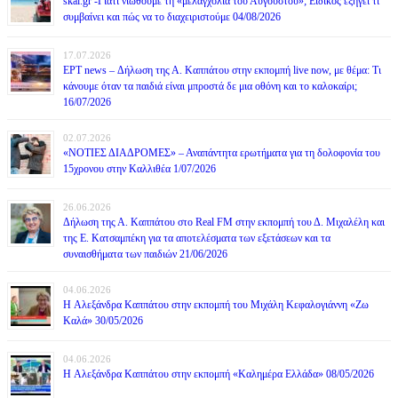
skai.gr -Γιατί νιώθουμε τη «μελαγχολία του Αυγούστου»; Ειδικός εξηγεί τι
συμβαίνει και πώς να το διαχειριστούμε 04/08/2026
17.07.2026
ΕΡΤ news – Δήλωση της Α. Καππάτου στην εκπομπή live now, με θέμα: Τι
κάνουμε όταν τα παιδιά είναι μπροστά δε μια οθόνη και το καλοκαίρι;
16/07/2026
02.07.2026
«ΝΟΤΙΕΣ ΔΙΑΔΡΟΜΕΣ» – Αναπάντητα ερωτήματα για τη δολοφονία του
15χρονου στην Καλλιθέα 1/07/2026
26.06.2026
Δήλωση της Α. Καππάτου στο Real FM στην εκπομπή του Δ. Μιχαλέλη και
της Ε. Κατσαμπέκη για τα αποτελέσματα των εξετάσεων και τα
συναισθήματα των παιδιών 21/06/2026
04.06.2026
H Αλεξάνδρα Καππάτου στην εκπομπή του Μιχάλη Κεφαλογιάννη «Ζω
Καλά» 30/05/2026
04.06.2026
H Αλεξάνδρα Καππάτου στην εκπομπή «Καλημέρα Ελλάδα» 08/05/2026