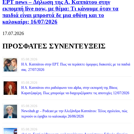
ΕΡΤ news – Δήλωση της Α. Καππάτου στην
εκπομπή live now, με θέμα: Τι κάνουμε όταν τα
παιδιά είναι μπροστά δε μια οθόνη και το
καλοκαίρι; 16/07/2026
17.07.2026
ΠΡΟΣΦΑΤΕΣ ΣΥΝΕΝΤΕΥΞΕΙΣ
05.08.2026
Η Α. Καππάτου στην ΕΡΤ. Πως να περάσετε όμορφες διακοπές με τα παιδιά
σας. 27/07/2026
05.08.2026
Η Α. Καππάτου στο ραδιόφωνο του alpha, στην εκπομπή της Βίκυς
Καρατζαφέρη. Πως μπορούμε να διαχειριζόμαστε τις αποτυχίες 12/07/2026
05.08.2026
Newshub.gr – Podcast με την Αλεξάνδρα Καππάτου: Τέλος σχολείου, πώς
περνούν οι έφηβοι το καλοκαίρι 26/06/2026
05.08.2026