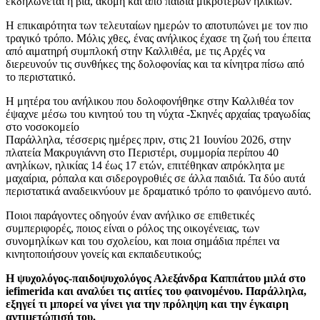
εκδηλώνεται η βία, ακόμη και από παιδιά μικρότερων ηλικιών.
Η επικαιρότητα των τελευταίων ημερών το αποτυπώνει με τον πιο
τραγικό τρόπο. Μόλις χθες, ένας ανήλικος έχασε τη ζωή του έπειτα
από αιματηρή συμπλοκή στην Καλλιθέα, με τις Αρχές να
διερευνούν τις συνθήκες της δολοφονίας και τα κίνητρα πίσω από
το περιστατικό.
Η μητέρα του ανήλικου που δολοφονήθηκε στην Καλλιθέα τον
έψαχνε μέσω του κινητού του τη νύχτα -Σκηνές αρχαίας τραγωδίας
στο νοσοκομείο
Παράλληλα, τέσσερις ημέρες πριν, στις 21 Ιουνίου 2026, στην
πλατεία Μακρυγιάννη στο Περιστέρι, συμμορία περίπου 40
ανηλίκων, ηλικίας 14 έως 17 ετών, επιτέθηκαν απρόκλητα με
μαχαίρια, ρόπαλα και σιδερογροθιές σε άλλα παιδιά. Τα δύο αυτά
περιστατικά αναδεικνύουν με δραματικό τρόπο το φαινόμενο αυτό.
Ποιοι παράγοντες οδηγούν έναν ανήλικο σε επιθετικές
συμπεριφορές, ποιος είναι ο ρόλος της οικογένειας, των
συνομηλίκων και του σχολείου, και ποια σημάδια πρέπει να
κινητοποιήσουν γονείς και εκπαιδευτικούς;
Η ψυχολόγος-παιδοψυχολόγος Αλεξάνδρα Καππάτου μιλά στο
iefimerida και αναλύει τις αιτίες του φαινομένου. Παράλληλα,
εξηγεί τι μπορεί να γίνει για την πρόληψη και την έγκαιρη
αντιμετώπισή του.