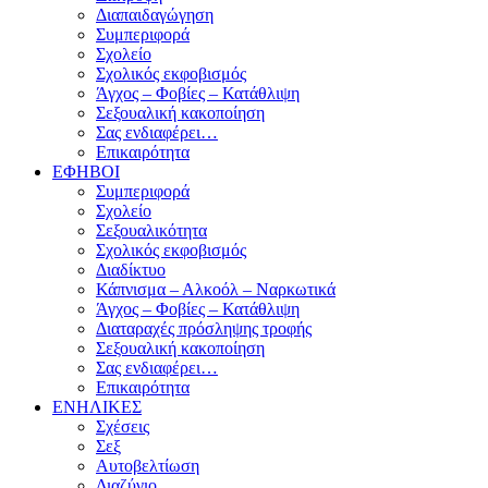
Διαπαιδαγώγηση
Συμπεριφορά
Σχολείο
Σχολικός εκφοβισμός
Άγχος – Φοβίες – Κατάθλιψη
Σεξουαλική κακοποίηση
Σας ενδιαφέρει…
Επικαιρότητα
ΕΦΗΒΟΙ
Συμπεριφορά
Σχολείο
Σεξουαλικότητα
Σχολικός εκφοβισμός
Διαδίκτυο
Κάπνισμα – Αλκοόλ – Ναρκωτικά
Άγχος – Φοβίες – Κατάθλιψη
Διαταραχές πρόσληψης τροφής
Σεξουαλική κακοποίηση
Σας ενδιαφέρει…
Επικαιρότητα
ΕΝΗΛΙΚΕΣ
Σχέσεις
Σεξ
Αυτοβελτίωση
Διαζύγιο