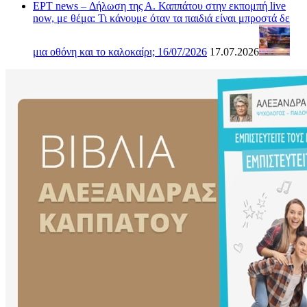
ΕΡΤ news – Δήλωση της Α. Καππάτου στην εκπομπή live
now, με θέμα: Τι κάνουμε όταν τα παιδιά είναι μπροστά δε
μια οθόνη και το καλοκαίρι; 16/07/2026
17.07.2026