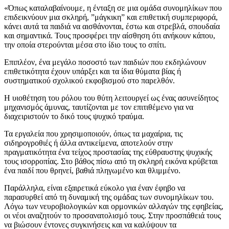
«Όπως καταλαβαίνουμε, η ένταξη σε μια ομάδα συνομηλίκων που
επιδεικνύουν μια σκληρή, ”μάγκικη” και επιθετική συμπεριφορά,
κάνει αυτά τα παιδιά να αισθάνονται, έστω και στρεβλά, σπουδαία
και σημαντικά. Τους προσφέρει την αίσθηση ότι ανήκουν κάπου,
την οποία στερούνται μέσα στο ίδιο τους το σπίτι.
Επιπλέον, ένα μεγάλο ποσοστό των παιδιών που εκδηλώνουν
επιθετικότητα έχουν υπάρξει και τα ίδια θύματα βίας ή
συστηματικού σχολικού εκφοβισμού στο παρελθόν.
Η υιοθέτηση του ρόλου του θύτη λειτουργεί ως ένας ασυνείδητος
μηχανισμός άμυνας, ταυτίζονται με τον επιτιθέμενο για να
διαχειριστούν το δικό τους ψυχικό τραύμα.
Τα εργαλεία που χρησιμοποιούν, όπως τα μαχαίρια, τις
σιδηρογροθιές ή άλλα αντικείμενα, αποτελούν στην
πραγματικότητα ένα τείχος προστασίας της εύθραυστης ψυχικής
τους ισορροπίας. Στο βάθος πίσω από τη σκληρή εικόνα κρύβεται
ένα παιδί που θρηνεί, βαθιά πληγωμένο και θλιμμένο.
Παράλληλα, είναι εξαιρετικά εύκολο για έναν έφηβο να
παρασυρθεί από τη δυναμική της ομάδας των συνομηλίκων του.
Λόγω των νευροβιολογικών και ορμονικών αλλαγών της εφηβείας,
οι νέοι αναζητούν το προσανατολισμό τους. Στην προσπάθειά τους
να βιώσουν έντονες συγκινήσεις και να καλύψουν τα