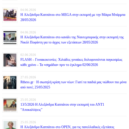
04.06.2026
H Αλεξάνδρα Καππάτου στο MEGA στην εκπομπή με την Μάιρα Mπάρμπα
28/05/2026
04.06.2026
H Αλεξάνδρα Καππάτου στο κανάλι της Ναυτεμπορικής στην εκπομπή της
Νικόλ Ποφάντη για το άγχος των εξετάσεων 28/05/2026
02.06.2026
FLASH – Γυναικοκτονίες: Χιλιάδες γυναίκες δολοφονούνται παγκοσμίως
κάθε χρόνο – Τα «σημάδια» πριν το έγκλημα 02/06/2026
27.05.2026
Rthess.gr · Η σιωπηλή κρίση των νέων: Γιατί τα παιδιά μας νιώθουν πιο μόνα
από ποτέ; 25/05/2025
25.05.2026
13/5/2026 Η Αλεξάνδρα Καππάτου στην εκπομπή του ΑΝΤ1
“Αποκαλύψεις”
25.05.2026
H Αλεξάνδρα Καππάτου στο OPEN, για τις πανελλαδικές εξετάσεις