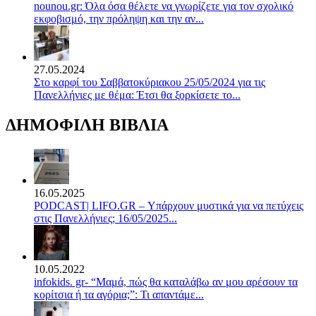
nounou.gr: Όλα όσα θέλετε να γνωρίζετε για τον σχολικό
εκφοβισμό, την πρόληψη και την αν...
27.05.2024
Στο καρφί του Σαββατοκύριακου 25/05/2024 για τις
Πανελλήνιες με θέμα: Έτσι θα ξορκίσετε το...
ΔΗΜΟΦΙΛΗ ΒΙΒΛΙΑ
16.05.2025
PODCAST| LIFO.GR – Υπάρχουν μυστικά για να πετύχεις
στις Πανελλήνιες; 16/05/2025...
10.05.2022
infokids. gr- “Μαμά, πώς θα καταλάβω αν μου αρέσουν τα
κορίτσια ή τα αγόρια;”: Τι απαντάμε...