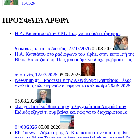
16/05/26
ΠΡΟΣΦΑΤΑ ΑΡΘΡΑ
Η Α. Καππάτου στην ΕΡΤ. Πως να περάσετε όμορφες
διακοπές με τα παιδιά σας. 27/07/2026
05.08.2026
Η Α. Καππάτου στο ραδιόφωνο του alpha, στην εκπομπή της
Βίκυς Καρατζαφέρη. Πως μπορούμε να διαχειριζόμαστε τις
αποτυχίες 12/07/2026
05.08.2026
Newshub.gr – Podcast με την Αλεξάνδρα Καππάτου: Τέλος
σχολείου, πώς περνούν οι έφηβοι το καλοκαίρι 26/06/2026
05.08.2026
skai.gr -Γιατί νιώθουμε τη «μελαγχολία του Αυγούστου»;
Ειδικός εξηγεί τι συμβαίνει και πώς να το διαχειριστούμε
04/08/2026
05.08.2026
ΕΡΤ news – Δήλωση της Α. Καππάτου στην εκπομπή live