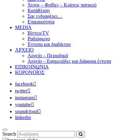
Άγχος – Φοβίες – Κρίσεις πανικού
Κατάθλιψη
Σας ενδιαφέρει…
Επικαιρότητα
MEDIA
Βίντεο/TV
Ραδιόφωνο
Έντυπα και διαδίκτυο
ΑΡΧΕΙΟ
Αρχείο – Περιοδικά
Αρχείο – Εφημερίδες και διάφορα έντυπα
ΕΠΙΚΟΙΝΩΝΙΑ
ΚΟΡΟΝΟΪΟΣ
facebook
twitter
instagram
youtube
soundcloud
linkedin
Search