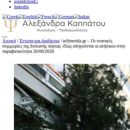
soundcloud
linkedin
Αρχική
\
Έντυπα και διαδίκτυο
\
iefimerida.gr – Οι νεανικές
Αλεξάνδρα Καππάτου Ψυχολόγος –
συμμορίες της διπλανής πόρτας -Πώς οδηγούνται οι ανήλικοι στην
Παιδοψυχολόγος
παραβατικότητα 26/06/2026