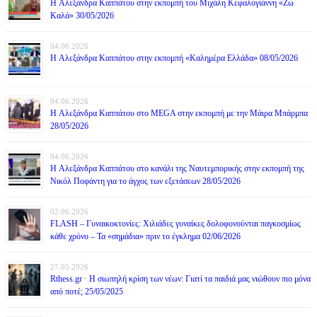
H Αλεξάνδρα Καππάτου στην εκπομπή του Μιχάλη Κεφαλογιάννη «Ζω
Καλά» 30/05/2026
04.06.2026
H Αλεξάνδρα Καππάτου στην εκπομπή «Καλημέρα Ελλάδα» 08/05/2026
04.06.2026
H Αλεξάνδρα Καππάτου στο MEGA στην εκπομπή με την Μάιρα Mπάρμπα
28/05/2026
04.06.2026
H Αλεξάνδρα Καππάτου στο κανάλι της Ναυτεμπορικής στην εκπομπή της
Νικόλ Ποφάντη για το άγχος των εξετάσεων 28/05/2026
02.06.2026
FLASH – Γυναικοκτονίες: Χιλιάδες γυναίκες δολοφονούνται παγκοσμίως
κάθε χρόνο – Τα «σημάδια» πριν το έγκλημα 02/06/2026
27.05.2026
Rthess.gr · Η σιωπηλή κρίση των νέων: Γιατί τα παιδιά μας νιώθουν πιο μόνα
από ποτέ; 25/05/2025