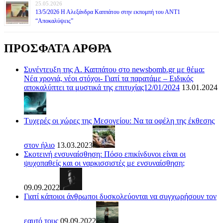
25.05.2026
13/5/2026 Η Αλεξάνδρα Καππάτου στην εκπομπή του ΑΝΤ1
“Αποκαλύψεις”
ΠΡΟΣΦΑΤΑ ΑΡΘΡΑ
Συνέντευξη της Α. Καππάτου στο newsbomb.gr με θέμα:
Νέα χρονιά, νέοι στόχοι- Γιατί τα παρατάμε – Ειδικός
αποκαλύπτει τα μυστικά της επιτυχίας12/01/2024
13.01.2024
Τυχερές οι χώρες της Μεσογείου: Να τα οφέλη της έκθεσης
στον ήλιο
13.03.2023
Σκοτεινή ενσυναίσθηση: Πόσο επικίνδυνοι είναι οι
ψυχοπαθείς και οι ναρκισσιστές με ενσυναίσθηση;
09.09.2022
Γιατί κάποιοι άνθρωποι δυσκολεύονται να συγχωρήσουν τον
εαυτό τους
09.09.2022