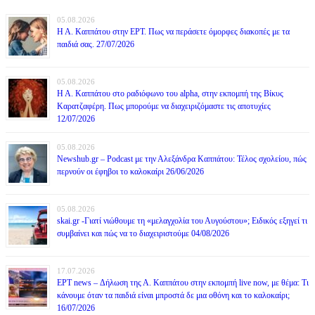
05.08.2026
Η Α. Καππάτου στην ΕΡΤ. Πως να περάσετε όμορφες διακοπές με τα
παιδιά σας. 27/07/2026
05.08.2026
Η Α. Καππάτου στο ραδιόφωνο του alpha, στην εκπομπή της Βίκυς
Καρατζαφέρη. Πως μπορούμε να διαχειριζόμαστε τις αποτυχίες
12/07/2026
05.08.2026
Newshub.gr – Podcast με την Αλεξάνδρα Καππάτου: Τέλος σχολείου, πώς
περνούν οι έφηβοι το καλοκαίρι 26/06/2026
05.08.2026
skai.gr -Γιατί νιώθουμε τη «μελαγχολία του Αυγούστου»; Ειδικός εξηγεί τι
συμβαίνει και πώς να το διαχειριστούμε 04/08/2026
17.07.2026
ΕΡΤ news – Δήλωση της Α. Καππάτου στην εκπομπή live now, με θέμα: Τι
κάνουμε όταν τα παιδιά είναι μπροστά δε μια οθόνη και το καλοκαίρι;
16/07/2026