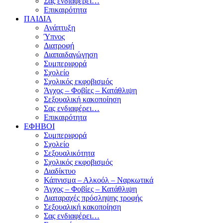
Σας ενδιαφέρει…
Επικαιρότητα
ΠΑΙΔΙΑ
Ανάπτυξη
Ύπνος
Διατροφή
Διαπαιδαγώγηση
Συμπεριφορά
Σχολείο
Σχολικός εκφοβισμός
Άγχος – Φοβίες – Κατάθλιψη
Σεξουαλική κακοποίηση
Σας ενδιαφέρει…
Επικαιρότητα
ΕΦΗΒΟΙ
Συμπεριφορά
Σχολείο
Σεξουαλικότητα
Σχολικός εκφοβισμός
Διαδίκτυο
Κάπνισμα – Αλκοόλ – Ναρκωτικά
Άγχος – Φοβίες – Κατάθλιψη
Διαταραχές πρόσληψης τροφής
Σεξουαλική κακοποίηση
Σας ενδιαφέρει…