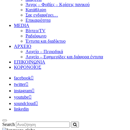
Άγχος – Φοβίες – Κρίσεις πανικού
Κατάθλιψη
Σας ενδιαφέρει…
Επικαιρότητα
MEDIA
Βίντεο/TV
Ραδιόφωνο
Έντυπα και διαδίκτυο
ΑΡΧΕΙΟ
Αρχείο – Περιοδικά
Αρχείο – Εφημερίδες και διάφορα έντυπα
ΕΠΙΚΟΙΝΩΝΙΑ
ΚΟΡΟΝΟΪΟΣ
facebook
twitter
instagram
youtube
soundcloud
linkedin
Search