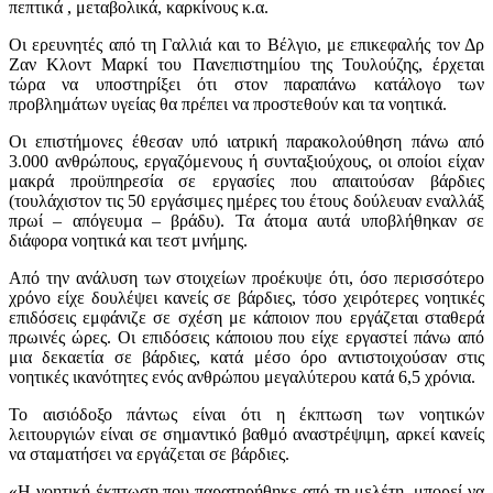
πεπτικά , μεταβολικά, καρκίνους κ.α.
Οι ερευνητές από τη Γαλλιά και το Βέλγιο, με επικεφαλής τον Δρ
Ζαν Κλοντ Μαρκί του Πανεπιστημίου της Τουλούζης, έρχεται
τώρα να υποστηρίξει ότι στον παραπάνω κατάλογο των
προβλημάτων υγείας θα πρέπει να προστεθούν και τα νοητικά.
Οι επιστήμονες έθεσαν υπό ιατρική παρακολούθηση πάνω από
3.000 ανθρώπους, εργαζόμενους ή συνταξιούχους, οι οποίοι είχαν
μακρά προϋπηρεσία σε εργασίες που απαιτούσαν βάρδιες
(τουλάχιστον τις 50 εργάσιμες ημέρες του έτους δούλευαν εναλλάξ
πρωί – απόγευμα – βράδυ). Τα άτομα αυτά υποβλήθηκαν σε
διάφορα νοητικά και τεστ μνήμης.
Από την ανάλυση των στοιχείων προέκυψε ότι, όσο περισσότερο
χρόνο είχε δουλέψει κανείς σε βάρδιες, τόσο χειρότερες νοητικές
επιδόσεις εμφάνιζε σε σχέση με κάποιον που εργάζεται σταθερά
πρωινές ώρες. Οι επιδόσεις κάποιου που είχε εργαστεί πάνω από
μια δεκαετία σε βάρδιες, κατά μέσο όρο αντιστοιχούσαν στις
νοητικές ικανότητες ενός ανθρώπου μεγαλύτερου κατά 6,5 χρόνια.
Το αισιόδοξο πάντως είναι ότι η έκπτωση των νοητικών
λειτουργιών είναι σε σημαντικό βαθμό αναστρέψιμη, αρκεί κανείς
να σταματήσει να εργάζεται σε βάρδιες.
«Η νοητική έκπτωση που παρατηρήθηκε από τη μελέτη, μπορεί να