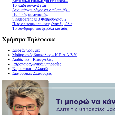
Είναι πολύ εύκολο για ένα παιδί...
Το παιδί αυνανίζεται
Δεν υπάρχει λόγος να νιώθετε άβ...
Παιδικός αυνανισμός.
Singleparent.gr 3 Φεβρουαρίου 2...
Πώς να αντιμετωπίσεις έναν ξερόλα
Το σύνδρομο του ξερόλα και πώς...
Χρήσιμα Τηλέφωνα
Δωρεάν γραμμές
Μαθησιακές δυσκολίες – Κ.Ε.Δ.Α.Σ.Υ.
Διαδίκτυο – Καταγγελίες
Ιατροπαιδαγωγικές υπηρεσίες
Ναρκωτικά – Αλκοόλ
Διατροφικές Διαταραχές