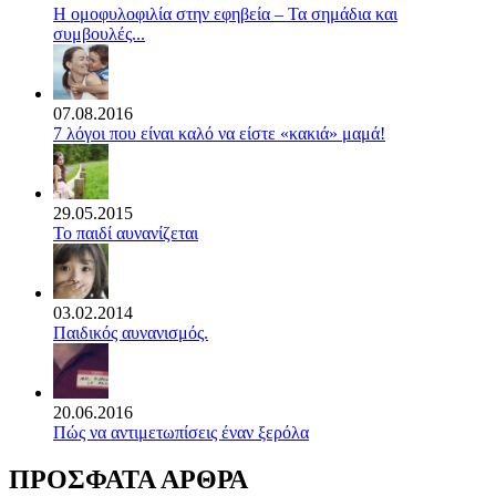
Η ομοφυλοφιλία στην εφηβεία – Τα σημάδια και
συμβουλές...
07.08.2016
7 λόγοι που είναι καλό να είστε «κακιά» μαμά!
29.05.2015
Το παιδί αυνανίζεται
03.02.2014
Παιδικός αυνανισμός.
20.06.2016
Πώς να αντιμετωπίσεις έναν ξερόλα
ΠΡΟΣΦΑΤΑ ΑΡΘΡΑ