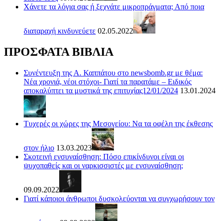
Χάνετε τα λόγια σας ή ξεχνάτε μικροπράγματα; Από ποια
διαταραχή κινδυνεύετε
02.05.2022
ΠΡΟΣΦΑΤΑ ΒΙΒΛΙΑ
Συνέντευξη της Α. Καππάτου στο newsbomb.gr με θέμα:
Νέα χρονιά, νέοι στόχοι- Γιατί τα παρατάμε – Ειδικός
αποκαλύπτει τα μυστικά της επιτυχίας12/01/2024
13.01.2024
Τυχερές οι χώρες της Μεσογείου: Να τα οφέλη της έκθεσης
στον ήλιο
13.03.2023
Σκοτεινή ενσυναίσθηση: Πόσο επικίνδυνοι είναι οι
ψυχοπαθείς και οι ναρκισσιστές με ενσυναίσθηση;
09.09.2022
Γιατί κάποιοι άνθρωποι δυσκολεύονται να συγχωρήσουν τον