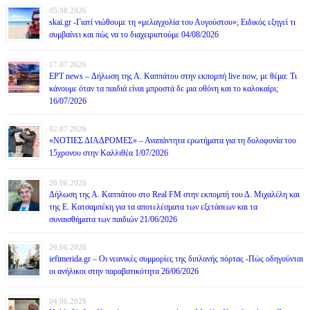
05.08.2026
skai.gr -Γιατί νιώθουμε τη «μελαγχολία του Αυγούστου»; Ειδικός εξηγεί τι
συμβαίνει και πώς να το διαχειριστούμε 04/08/2026
17.07.2026
ΕΡΤ news – Δήλωση της Α. Καππάτου στην εκπομπή live now, με θέμα: Τι
κάνουμε όταν τα παιδιά είναι μπροστά δε μια οθόνη και το καλοκαίρι;
16/07/2026
02.07.2026
«ΝΟΤΙΕΣ ΔΙΑΔΡΟΜΕΣ» – Αναπάντητα ερωτήματα για τη δολοφονία του
15χρονου στην Καλλιθέα 1/07/2026
26.06.2026
Δήλωση της Α. Καππάτου στο Real FM στην εκπομπή του Δ. Μιχαλέλη και
της Ε. Κατσαμπέκη για τα αποτελέσματα των εξετάσεων και τα
συναισθήματα των παιδιών 21/06/2026
26.06.2026
iefimerida.gr – Οι νεανικές συμμορίες της διπλανής πόρτας -Πώς οδηγούνται
οι ανήλικοι στην παραβατικότητα 26/06/2026
04.06.2026