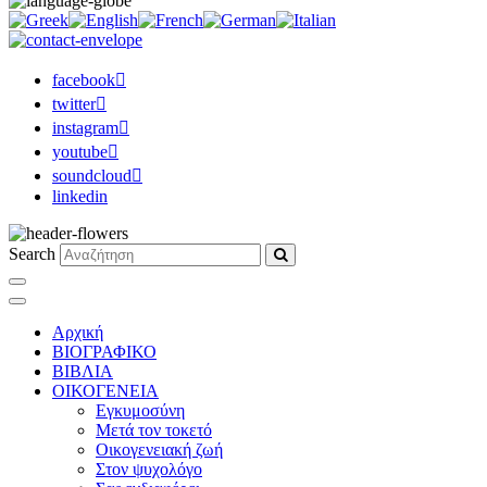
facebook
twitter
instagram
youtube
soundcloud
linkedin
Search
Αρχική
ΒΙΟΓΡΑΦΙΚΟ
ΒΙΒΛΙΑ
ΟΙΚΟΓΕΝΕΙΑ
Εγκυμοσύνη
Μετά τον τοκετό
Οικογενειακή ζωή
Στον ψυχολόγο