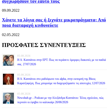
συγχωρήσουν τον εαυτό τους
09.09.2022
Χάνετε τα λόγια σας ή ξεχνάτε μικροπράγματα; Από
ποια διαταραχή κινδυνεύετε
02.05.2022
ΠΡΟΣΦΑΤΕΣ ΣΥΝΕΝΤΕΥΞΕΙΣ
05.08.2026
Η Α. Καππάτου στην ΕΡΤ. Πως να περάσετε όμορφες διακοπές με τα παιδιά
σας. 27/07/2026
05.08.2026
Η Α. Καππάτου στο ραδιόφωνο του alpha, στην εκπομπή της Βίκυς
Καρατζαφέρη. Πως μπορούμε να διαχειριζόμαστε τις αποτυχίες 12/07/2026
05.08.2026
Newshub.gr – Podcast με την Αλεξάνδρα Καππάτου: Τέλος σχολείου, πώς
περνούν οι έφηβοι το καλοκαίρι 26/06/2026