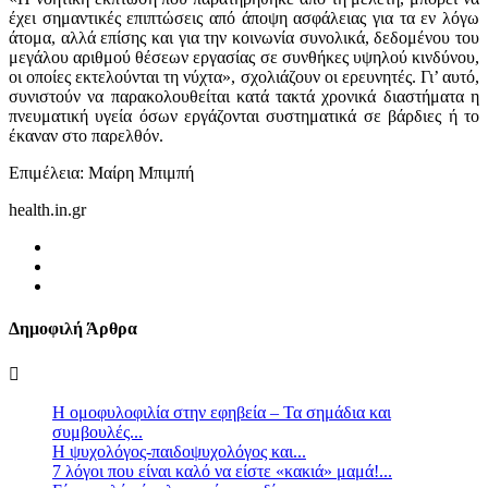
έχει σημαντικές επιπτώσεις από άποψη ασφάλειας για τα εν λόγω
άτομα, αλλά επίσης και για την κοινωνία συνολικά, δεδομένου του
μεγάλου αριθμού θέσεων εργασίας σε συνθήκες υψηλού κινδύνου,
οι οποίες εκτελούνται τη νύχτα», σχολιάζουν οι ερευνητές. Γι’ αυτό,
συνιστούν να παρακολουθείται κατά τακτά χρονικά διαστήματα η
πνευματική υγεία όσων εργάζονται συστηματικά σε βάρδιες ή το
έκαναν στο παρελθόν.
Επιμέλεια: Μαίρη Μπιμπή
health.in.gr
Δημοφιλή Άρθρα
Η ομοφυλοφιλία στην εφηβεία – Τα σημάδια και
συμβουλές...
Η ψυχολόγος-παιδοψυχολόγος και...
7 λόγοι που είναι καλό να είστε «κακιά» μαμά!...