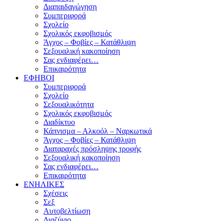
Διαπαιδαγώγηση
Συμπεριφορά
Σχολείο
Σχολικός εκφοβισμός
Άγχος – Φοβίες – Κατάθλιψη
Σεξουαλική κακοποίηση
Σας ενδιαφέρει…
Επικαιρότητα
ΕΦΗΒΟΙ
Συμπεριφορά
Σχολείο
Σεξουαλικότητα
Σχολικός εκφοβισμός
Διαδίκτυο
Κάπνισμα – Αλκοόλ – Ναρκωτικά
Άγχος – Φοβίες – Κατάθλιψη
Διαταραχές πρόσληψης τροφής
Σεξουαλική κακοποίηση
Σας ενδιαφέρει…
Επικαιρότητα
ΕΝΗΛΙΚΕΣ
Σχέσεις
Σεξ
Αυτοβελτίωση
Διαζύγιο