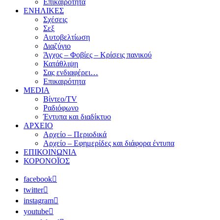
Επικαιρότητα
ΕΝΗΛΙΚΕΣ
Σχέσεις
Σεξ
Αυτοβελτίωση
Διαζύγιο
Άγχος – Φοβίες – Κρίσεις πανικού
Κατάθλιψη
Σας ενδιαφέρει…
Επικαιρότητα
MEDIA
Βίντεο/TV
Ραδιόφωνο
Έντυπα και διαδίκτυο
ΑΡΧΕΙΟ
Αρχείο – Περιοδικά
Αρχείο – Εφημερίδες και διάφορα έντυπα
ΕΠΙΚΟΙΝΩΝΙΑ
ΚΟΡΟΝΟΪΟΣ
facebook
twitter
instagram
youtube