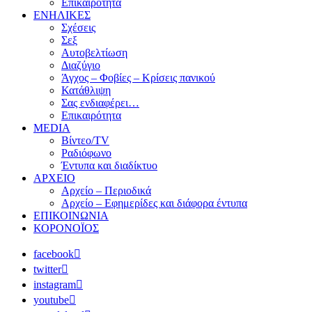
Επικαιρότητα
ΕΝΗΛΙΚΕΣ
Σχέσεις
Σεξ
Αυτοβελτίωση
Διαζύγιο
Άγχος – Φοβίες – Κρίσεις πανικού
Κατάθλιψη
Σας ενδιαφέρει…
Επικαιρότητα
MEDIA
Βίντεο/TV
Ραδιόφωνο
Έντυπα και διαδίκτυο
ΑΡΧΕΙΟ
Αρχείο – Περιοδικά
Αρχείο – Εφημερίδες και διάφορα έντυπα
ΕΠΙΚΟΙΝΩΝΙΑ
ΚΟΡΟΝΟΪΟΣ
facebook
twitter
instagram
youtube