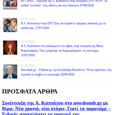
ΕΡΤ news – Δήλωση της Α. Καππάτου στην εκπομπή LIVE NOW -Τα
παιδιά “κολλάνε” στις οθόνες και στις διακοπές 07/08/2026
05.08.2026
Η Α. Καππάτου στην ΕΡΤ. Πως να περάσετε όμορφες διακοπές με τα
παιδιά σας. 27/07/2026
05.08.2026
Η Α. Καππάτου στο ραδιόφωνο του alpha, στην εκπομπή της Βίκυς
Καρατζαφέρη. Πως μπορούμε να διαχειριζόμαστε τις αποτυχίες
12/07/2026
05.08.2026
Newshub.gr – Podcast με την Αλεξάνδρα Καππάτου: Τέλος σχολείου, πώς
περνούν οι έφηβοι το καλοκαίρι 26/06/2026
ΠΡΟΣΦΑΤΑ ΑΡΘΡΑ
Συνέντευξη της Α. Καππάτου στο newsbomb.gr με
θέμα: Νέα χρονιά, νέοι στόχοι- Γιατί τα παρατάμε –
Ειδικός αποκαλύπτει τα μυστικά της