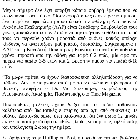
Μέχρι σήμερα δεν έχει υπάρξει κάποια σοβαρή έρευνα που να
αποδεικνύει κάτι τέτοιο. Όσον αφορά όμως στην ώρα που μπορεί
ένα μωρό να αφιερώνει μπροστά από την οθόνη, η Αμερικανική
Ακαδημία Παιδιατρικής (AAP) είναι ξεκάθαρη: Συμβουλεύει τους
γονείς παιδιών κάτω των 2 ετών να μην αφήνουν καθόλου τα μωρά
τους να περνούν χρόνο μπροστά από οθόνες καθώς υπάρχει
κίνδυνος να αναπτύξουν μαθησιακές δυσκολίες. Συγκεκριμένα η
AAP και η Καναδική Παιδιατρική Κοινότητα συνιστούν καθόλου
χρόνο μπροστά από την οθόνη για μωρά 0-2 ετών, μία ώρα την
ημέρα για παιδιά 3-5 ετών και 2 ώρες την ημέρα για παιδιά 6-18
ετών.
“Τα μωρά πρέπει να έχουν διαπροσωπική αλληλεπίδραση για να
μάθουν. Δεν το παίρνουν αυτό με το να βλέπουν τηλεόραση ή
βίντεο”, αναφέρει ο Dr. Vic Strasburger, εκπρόσωπος της
Αμερικανικής Ακαδημίας Παιδιατρικής στο Time Magazine.
Πολυάριθμες μελέτες έχουν δείξει ότι τα παιδιά μαθαίνουν
καλύτερα από βιωματικές εμπειρίες από ό,τι από συσκευές με
οθόνες. Δυστυχώς όμως, έχει υπολογιστεί ότι ένα μωρό 12 μηνών
εκτίθεται κατά μέσο όρο σε οθόνες tablet, smartphone, τηλεόρασης
και υπολογιστή 2 ώρες την ημέρα.
Σε άρθρο της στην Huffington Post, η εργοθεραπεύτρια, βιολόγος