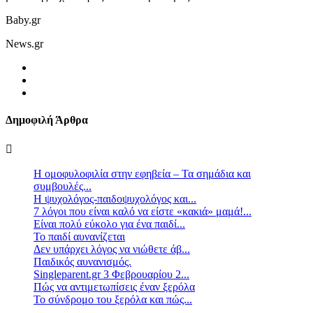
Baby.gr
News.gr
Δημοφιλή Άρθρα
Η ομοφυλοφιλία στην εφηβεία – Τα σημάδια και
συμβουλές...
Η ψυχολόγος-παιδοψυχολόγος και...
7 λόγοι που είναι καλό να είστε «κακιά» μαμά!...
Είναι πολύ εύκολο για ένα παιδί...
Το παιδί αυνανίζεται
Δεν υπάρχει λόγος να νιώθετε άβ...
Παιδικός αυνανισμός.
Singleparent.gr 3 Φεβρουαρίου 2...
Πώς να αντιμετωπίσεις έναν ξερόλα
Το σύνδρομο του ξερόλα και πώς...