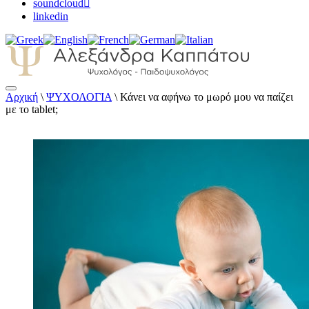
soundcloud
linkedin
Αρχική
\
ΨΥΧΟΛΟΓΙΑ
\
Κάνει να αφήνω το μωρό μου να παίζει
Αλεξάνδρα Καππάτου Ψυχολόγος –
με το tablet;
Παιδοψυχολόγος