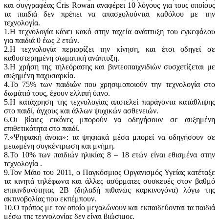
και συγγραφέας Cris Rowan αναφέρει 10 λόγους για τους οποίους
τα παιδιά δεν πρέπει να απασχολούνται καθόλου με την
τεχνολογία.
1.Η τεχνολογία κάνει κακό στην ταχεία ανάπτυξη του εγκεφάλου
για παιδιά 0 έως 2 ετών.
2.Η τεχνολογία περιορίζει την κίνηση, και έτσι οδηγεί σε
καθυστερημένη σωματική ανάπτυξη.
3.Η χρήση της τηλεόρασης και βιντεοπαιχνιδιών συσχετίζεται με
αυξημένη παχυσαρκία.
4.Το 75% των παιδιών που χρησιμοποιούν την τεχνολογία στο
δωμάτιό τους, έχουν ελλιπή ύπνο.
5.Η κατάχρηση της τεχνολογίας αποτελεί παράγοντα κατάθλιψης
στο παιδί, άγχους και άλλων ψυχικών ασθενειών.
6.Οι βίαιες εικόνες μπορούν να οδηγήσουν σε αυξημένη
επιθετικότητα στο παιδί.
7.«Ψηφιακή άνοια»: τα ψηφιακά μέσα μπορεί να οδηγήσουν σε
μειωμένη συγκέντρωση και μνήμη.
8.Το 10% των παιδιών ηλικίας 8 – 18 ετών είναι εθισμένα στην
τεχνολογία .
9.Τον Μάιο του 2011, ο Παγκόσμιος Οργανισμός Υγείας κατέταξε
τα κινητά τηλέφωνα και άλλες ασύρματες συσκευές στον βαθμό
επικινδυνότητας 2Β (δηλαδή πιθανώς καρκινογόνα) λόγω της
ακτινοβολίας που εκπέμπουν.
10.Ο τρόπος με τον οποίο μεγαλώνουν και εκπαιδεύονται τα παιδιά
μέσω της τεχνολογίας δεν είναι βιώσιμος.