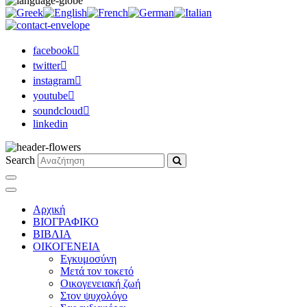
facebook
twitter
instagram
youtube
soundcloud
linkedin
Search
Αρχική
ΒΙΟΓΡΑΦΙΚΟ
ΒΙΒΛΙΑ
ΟΙΚΟΓΕΝΕΙΑ
Εγκυμοσύνη
Μετά τον τοκετό
Οικογενειακή ζωή
Στον ψυχολόγο