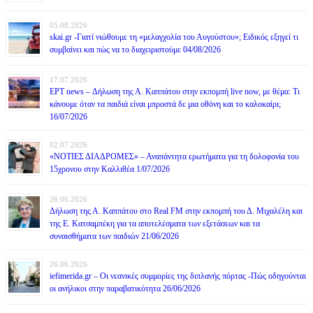
05.08.2026
skai.gr -Γιατί νιώθουμε τη «μελαγχολία του Αυγούστου»; Ειδικός εξηγεί τι
συμβαίνει και πώς να το διαχειριστούμε 04/08/2026
17.07.2026
ΕΡΤ news – Δήλωση της Α. Καππάτου στην εκπομπή live now, με θέμα: Τι
κάνουμε όταν τα παιδιά είναι μπροστά δε μια οθόνη και το καλοκαίρι;
16/07/2026
02.07.2026
«ΝΟΤΙΕΣ ΔΙΑΔΡΟΜΕΣ» – Αναπάντητα ερωτήματα για τη δολοφονία του
15χρονου στην Καλλιθέα 1/07/2026
26.06.2026
Δήλωση της Α. Καππάτου στο Real FM στην εκπομπή του Δ. Μιχαλέλη και
της Ε. Κατσαμπέκη για τα αποτελέσματα των εξετάσεων και τα
συναισθήματα των παιδιών 21/06/2026
26.06.2026
iefimerida.gr – Οι νεανικές συμμορίες της διπλανής πόρτας -Πώς οδηγούνται
οι ανήλικοι στην παραβατικότητα 26/06/2026