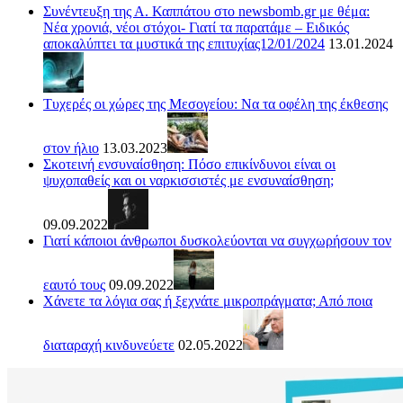
Συνέντευξη της Α. Καππάτου στο newsbomb.gr με θέμα:
Νέα χρονιά, νέοι στόχοι- Γιατί τα παρατάμε – Ειδικός
αποκαλύπτει τα μυστικά της επιτυχίας12/01/2024
13.01.2024
Τυχερές οι χώρες της Μεσογείου: Να τα οφέλη της έκθεσης
στον ήλιο
13.03.2023
Σκοτεινή ενσυναίσθηση: Πόσο επικίνδυνοι είναι οι
ψυχοπαθείς και οι ναρκισσιστές με ενσυναίσθηση;
09.09.2022
Γιατί κάποιοι άνθρωποι δυσκολεύονται να συγχωρήσουν τον
εαυτό τους
09.09.2022
Χάνετε τα λόγια σας ή ξεχνάτε μικροπράγματα; Από ποια
διαταραχή κινδυνεύετε
02.05.2022