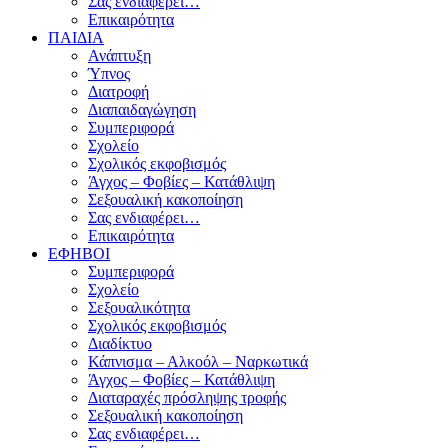
Σας ενδιαφέρει…
Επικαιρότητα
ΠΑΙΔΙΑ
Ανάπτυξη
Ύπνος
Διατροφή
Διαπαιδαγώγηση
Συμπεριφορά
Σχολείο
Σχολικός εκφοβισμός
Άγχος – Φοβίες – Κατάθλιψη
Σεξουαλική κακοποίηση
Σας ενδιαφέρει…
Επικαιρότητα
ΕΦΗΒΟΙ
Συμπεριφορά
Σχολείο
Σεξουαλικότητα
Σχολικός εκφοβισμός
Διαδίκτυο
Κάπνισμα – Αλκοόλ – Ναρκωτικά
Άγχος – Φοβίες – Κατάθλιψη
Διαταραχές πρόσληψης τροφής
Σεξουαλική κακοποίηση
Σας ενδιαφέρει…