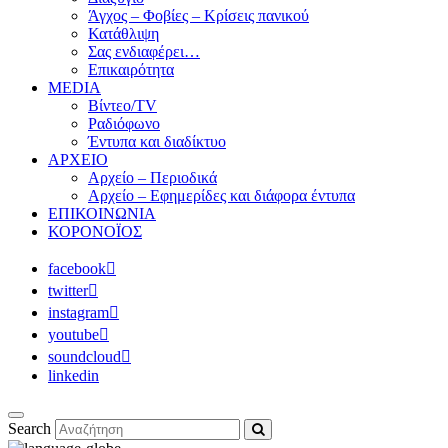
Άγχος – Φοβίες – Κρίσεις πανικού
Κατάθλιψη
Σας ενδιαφέρει…
Επικαιρότητα
MEDIA
Βίντεο/TV
Ραδιόφωνο
Έντυπα και διαδίκτυο
ΑΡΧΕΙΟ
Αρχείο – Περιοδικά
Αρχείο – Εφημερίδες και διάφορα έντυπα
ΕΠΙΚΟΙΝΩΝΙΑ
ΚΟΡΟΝΟΪΟΣ
facebook
twitter
instagram
youtube
soundcloud
linkedin
Search