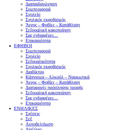
Διαπαιδαγώγηση
Συμπεριφορά
Σχολείο
Σχολικός εκφοβισμός
Άγχος – Φοβίες – Κατάθλιψη
Σεξουαλική κακοποίηση
Σας ενδιαφέρει…
Επικαιρότητα
ΕΦΗΒΟΙ
Συμπεριφορά
Σχολείο
Σεξουαλικότητα
Σχολικός εκφοβισμός
Διαδίκτυο
Κάπνισμα – Αλκοόλ – Ναρκωτικά
Άγχος – Φοβίες – Κατάθλιψη
Διαταραχές πρόσληψης τροφής
Σεξουαλική κακοποίηση
Σας ενδιαφέρει…
Επικαιρότητα
ΕΝΗΛΙΚΕΣ
Σχέσεις
Σεξ
Αυτοβελτίωση
Διαζύγιο