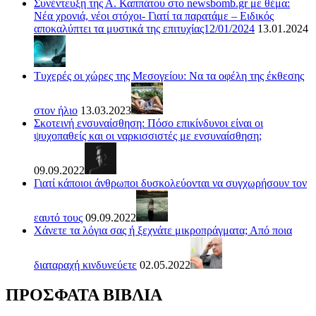
Συνέντευξη της Α. Καππάτου στο newsbomb.gr με θέμα:
Νέα χρονιά, νέοι στόχοι- Γιατί τα παρατάμε – Ειδικός
αποκαλύπτει τα μυστικά της επιτυχίας12/01/2024
13.01.2024
Τυχερές οι χώρες της Μεσογείου: Να τα οφέλη της έκθεσης
στον ήλιο
13.03.2023
Σκοτεινή ενσυναίσθηση: Πόσο επικίνδυνοι είναι οι
ψυχοπαθείς και οι ναρκισσιστές με ενσυναίσθηση;
09.09.2022
Γιατί κάποιοι άνθρωποι δυσκολεύονται να συγχωρήσουν τον
εαυτό τους
09.09.2022
Χάνετε τα λόγια σας ή ξεχνάτε μικροπράγματα; Από ποια
διαταραχή κινδυνεύετε
02.05.2022
ΠΡΟΣΦΑΤΑ ΒΙΒΛΙΑ