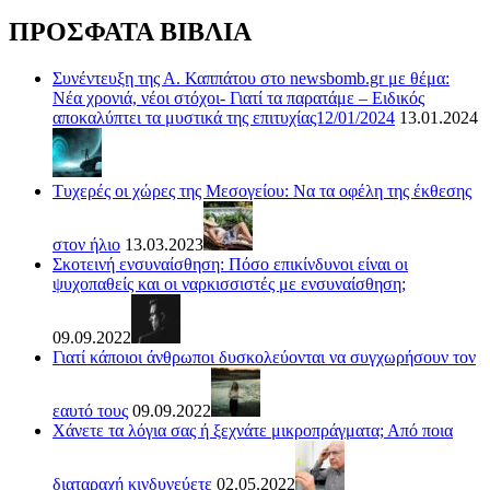
ΠΡΟΣΦΑΤΑ ΒΙΒΛΙΑ
Συνέντευξη της Α. Καππάτου στο newsbomb.gr με θέμα:
Νέα χρονιά, νέοι στόχοι- Γιατί τα παρατάμε – Ειδικός
αποκαλύπτει τα μυστικά της επιτυχίας12/01/2024
13.01.2024
Τυχερές οι χώρες της Μεσογείου: Να τα οφέλη της έκθεσης
στον ήλιο
13.03.2023
Σκοτεινή ενσυναίσθηση: Πόσο επικίνδυνοι είναι οι
ψυχοπαθείς και οι ναρκισσιστές με ενσυναίσθηση;
09.09.2022
Γιατί κάποιοι άνθρωποι δυσκολεύονται να συγχωρήσουν τον
εαυτό τους
09.09.2022
Χάνετε τα λόγια σας ή ξεχνάτε μικροπράγματα; Από ποια
διαταραχή κινδυνεύετε
02.05.2022