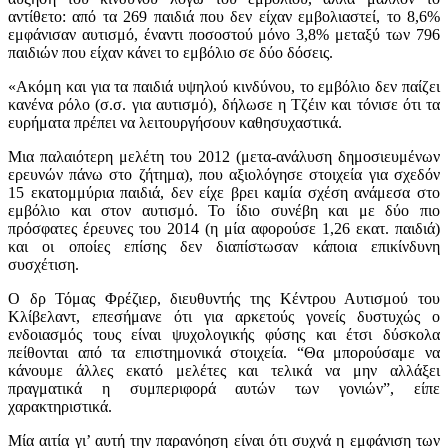
αντίθετο: από τα 269 παιδιά που δεν είχαν εμβολιαστεί, το 8,6%
εμφάνισαν αυτισμό, έναντι ποσοστού μόνο 3,8% μεταξύ των 796
παιδιών που είχαν κάνει το εμβόλιο σε δύο δόσεις.
«Ακόμη και για τα παιδιά υψηλού κινδύνου, το εμβόλιο δεν παίζει
κανένα ρόλο (σ.σ. για αυτισμό), δήλωσε η Τζέιν και τόνισε ότι τα
ευρήματα πρέπει να λειτουργήσουν καθησυχαστικά.
Μια παλαιότερη μελέτη του 2012 (μετα-ανάλυση δημοσιευμένων
ερευνών πάνω στο ζήτημα), που αξιολόγησε στοιχεία για σχεδόν
15 εκατομμύρια παιδιά, δεν είχε βρει καμία σχέση ανάμεσα στο
εμβόλιο και στον αυτισμό. Το ίδιο συνέβη και με δύο πιο
πρόσφατες έρευνες του 2014 (η μία αφορούσε 1,26 εκατ. παιδιά)
και οι οποίες επίσης δεν διαπίστωσαν κάποια επικίνδυνη
συσχέτιση.
Ο δρ Τόμας Φρέζιερ, διευθυντής της Κέντρου Αυτισμού του
Κλίβελαντ, επεσήμανε ότι για αρκετούς γονείς δυστυχώς ο
ενδοιασμός τους είναι ψυχολογικής φύσης και έτσι δύσκολα
πείθονται από τα επιστημονικά στοιχεία. “Θα μπορούσαμε να
κάνουμε άλλες εκατό μελέτες και τελικά να μην αλλάξει
πραγματικά η συμπεριφορά αυτών των γονιών”, είπε
χαρακτηριστικά.
Μία αιτία γι’ αυτή την παρανόηση είναι ότι συχνά η εμφάνιση των