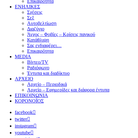
Επικαιρότητα
ΕΝΗΛΙΚΕΣ
Σχέσεις
Σεξ
Αυτοβελτίωση
Διαζύγιο
Άγχος – Φοβίες – Κρίσεις πανικού
Κατάθλιψη
Σας ενδιαφέρει…
Επικαιρότητα
MEDIA
Βίντεο/TV
Ραδιόφωνο
Έντυπα και διαδίκτυο
ΑΡΧΕΙΟ
Αρχείο – Περιοδικά
Αρχείο – Εφημερίδες και διάφορα έντυπα
ΕΠΙΚΟΙΝΩΝΙΑ
ΚΟΡΟΝΟΪΟΣ
facebook
twitter
instagram
youtube