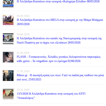
H Αλεξάνδρα Καππάτου στην εκπομπή «Καλημέρα Ελλάδα» 08/05/2026
04.06.2026
H Αλεξάνδρα Καππάτου στο MEGA στην εκπομπή με την Μάιρα Mπάρμπα
28/05/2026
04.06.2026
H Αλεξάνδρα Καππάτου στο κανάλι της Ναυτεμπορικής στην εκπομπή της
Νικόλ Ποφάντη για το άγχος των εξετάσεων 28/05/2026
02.06.2026
FLASH – Γυναικοκτονίες: Χιλιάδες γυναίκες δολοφονούνται παγκοσμίως
κάθε χρόνο – Τα «σημάδια» πριν το έγκλημα 02/06/2026
27.05.2026
Rthess.gr · Η σιωπηλή κρίση των νέων: Γιατί τα παιδιά μας νιώθουν πιο μόνα
από ποτέ; 25/05/2025
25.05.2026
13/5/2026 Η Αλεξάνδρα Καππάτου στην εκπομπή του ΑΝΤ1
“Αποκαλύψεις”