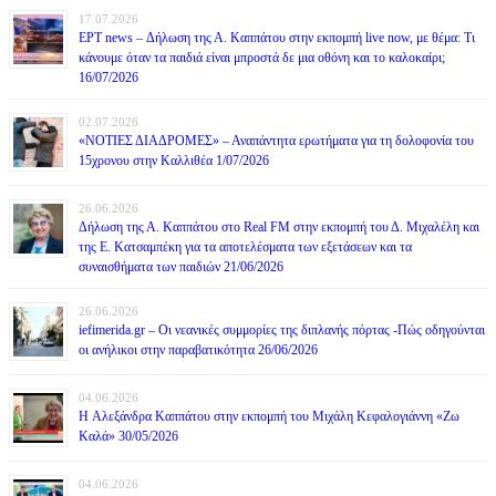
17.07.2026
ΕΡΤ news – Δήλωση της Α. Καππάτου στην εκπομπή live now, με θέμα: Τι
κάνουμε όταν τα παιδιά είναι μπροστά δε μια οθόνη και το καλοκαίρι;
16/07/2026
02.07.2026
«ΝΟΤΙΕΣ ΔΙΑΔΡΟΜΕΣ» – Αναπάντητα ερωτήματα για τη δολοφονία του
15χρονου στην Καλλιθέα 1/07/2026
26.06.2026
Δήλωση της Α. Καππάτου στο Real FM στην εκπομπή του Δ. Μιχαλέλη και
της Ε. Κατσαμπέκη για τα αποτελέσματα των εξετάσεων και τα
συναισθήματα των παιδιών 21/06/2026
26.06.2026
iefimerida.gr – Οι νεανικές συμμορίες της διπλανής πόρτας -Πώς οδηγούνται
οι ανήλικοι στην παραβατικότητα 26/06/2026
04.06.2026
H Αλεξάνδρα Καππάτου στην εκπομπή του Μιχάλη Κεφαλογιάννη «Ζω
Καλά» 30/05/2026
04.06.2026