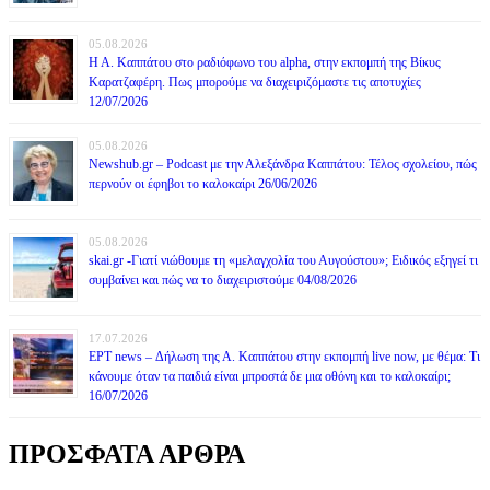
05.08.2026
Η Α. Καππάτου στο ραδιόφωνο του alpha, στην εκπομπή της Βίκυς
Καρατζαφέρη. Πως μπορούμε να διαχειριζόμαστε τις αποτυχίες
12/07/2026
05.08.2026
Newshub.gr – Podcast με την Αλεξάνδρα Καππάτου: Τέλος σχολείου, πώς
περνούν οι έφηβοι το καλοκαίρι 26/06/2026
05.08.2026
skai.gr -Γιατί νιώθουμε τη «μελαγχολία του Αυγούστου»; Ειδικός εξηγεί τι
συμβαίνει και πώς να το διαχειριστούμε 04/08/2026
17.07.2026
ΕΡΤ news – Δήλωση της Α. Καππάτου στην εκπομπή live now, με θέμα: Τι
κάνουμε όταν τα παιδιά είναι μπροστά δε μια οθόνη και το καλοκαίρι;
16/07/2026
ΠΡΟΣΦΑΤΑ ΑΡΘΡΑ