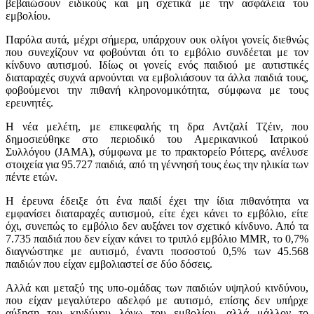
βεβαιώσουν ειδικούς και μη σχετικά με την ασφάλεια του
εμβολίου.
Παρόλα αυτά, μέχρι σήμερα, υπάρχουν ουκ ολίγοι γονείς διεθνώς
που συνεχίζουν να φοβούνται ότι το εμβόλιο συνδέεται με τον
κίνδυνο αυτισμού. Ιδίως οι γονείς ενός παιδιού με αυτιστικές
διαταραχές συχνά αρνούνται να εμβολιάσουν τα άλλα παιδιά τους,
φοβούμενοι την πιθανή κληρονομικότητα, σύμφωνα με τους
ερευνητές.
Η νέα μελέτη, με επικεφαλής τη δρα Αντζαλί Τζέιν, που
δημοσιεύθηκε στο περιοδικό του Αμερικανικού Ιατρικού
Συλλόγου (JAMA), σύμφωνα με το πρακτορείο Ρόιτερς, ανέλυσε
στοιχεία για 95.727 παιδιά, από τη γέννησή τους έως την ηλικία των
πέντε ετών.
Η έρευνα έδειξε ότι ένα παιδί έχει την ίδια πιθανότητα να
εμφανίσει διαταραχές αυτισμού, είτε έχει κάνει το εμβόλιο, είτε
όχι, συνεπώς το εμβόλιο δεν αυξάνει τον σχετικό κίνδυνο. Από τα
7.735 παιδιά που δεν είχαν κάνει το τριπλό εμβόλιο MMR, το 0,7%
διαγνώστηκε με αυτισμό, έναντι ποσοστού 0,5% των 45.568
παιδιών που είχαν εμβολιαστεί σε δύο δόσεις.
Αλλά και μεταξύ της υπο-ομάδας των παιδιών υψηλού κινδύνου,
που είχαν μεγαλύτερο αδελφό με αυτισμό, επίσης δεν υπήρχε
αύξηση του κινδύνου λόγω του εμβολίου, αλλά μάλλον το