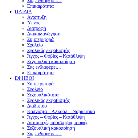
Σας ενδιαφέρει…
Επικαιρότητα
ΠΑΙΔΙΑ
Ανάπτυξη
Ύπνος
Διατροφή
Διαπαιδαγώγηση
Συμπεριφορά
Σχολείο
Σχολικός εκφοβισμός
Άγχος – Φοβίες – Κατάθλιψη
Σεξουαλική κακοποίηση
Σας ενδιαφέρει…
Επικαιρότητα
ΕΦΗΒΟΙ
Συμπεριφορά
Σχολείο
Σεξουαλικότητα
Σχολικός εκφοβισμός
Διαδίκτυο
Κάπνισμα – Αλκοόλ – Ναρκωτικά
Άγχος – Φοβίες – Κατάθλιψη
Διαταραχές πρόσληψης τροφής
Σεξουαλική κακοποίηση
Σας ενδιαφέρει…