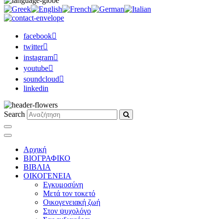
facebook
twitter
instagram
youtube
soundcloud
linkedin
Search
Αρχική
ΒΙΟΓΡΑΦΙΚΟ
ΒΙΒΛΙΑ
ΟΙΚΟΓΕΝΕΙΑ
Εγκυμοσύνη
Μετά τον τοκετό
Οικογενειακή ζωή
Στον ψυχολόγο