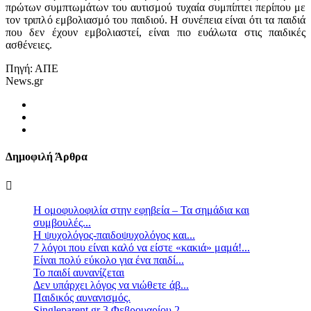
πρώτων συμπτωμάτων του αυτισμού τυχαία συμπίπτει περίπου με
τον τριπλό εμβολιασμό του παιδιού. Η συνέπεια είναι ότι τα παιδιά
που δεν έχουν εμβολιαστεί, είναι πιο ευάλωτα στις παιδικές
ασθένειες.
Πηγή: ΑΠΕ
News.gr
Δημοφιλή Άρθρα
Η ομοφυλοφιλία στην εφηβεία – Τα σημάδια και
συμβουλές...
Η ψυχολόγος-παιδοψυχολόγος και...
7 λόγοι που είναι καλό να είστε «κακιά» μαμά!...
Είναι πολύ εύκολο για ένα παιδί...
Το παιδί αυνανίζεται
Δεν υπάρχει λόγος να νιώθετε άβ...
Παιδικός αυνανισμός.
Singleparent.gr 3 Φεβρουαρίου 2...