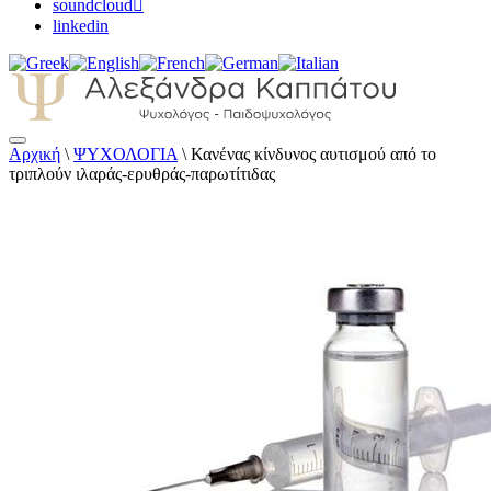
soundcloud
linkedin
Αρχική
\
ΨΥΧΟΛΟΓΙΑ
\
Κανένας κίνδυνος αυτισμού από το
Αλεξάνδρα Καππάτου Ψυχολόγος –
τριπλούν ιλαράς-ερυθράς-παρωτίτιδας
Παιδοψυχολόγος