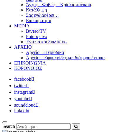
Άγχος – Φοβίες – Κρίσεις πανικού
Κατάθλιψη
Σας ενδιαφέρει…
Επικαιρότητα
MEDIA
Βίντεο/TV
Ραδιόφωνο
Έντυπα και διαδίκτυο
ΑΡΧΕΙΟ
Αρχείο – Περιοδικά
Αρχείο – Εφημερίδες και διάφορα έντυπα
ΕΠΙΚΟΙΝΩΝΙΑ
ΚΟΡΟΝΟΪΟΣ
facebook
twitter
instagram
youtube
soundcloud
linkedin
Search