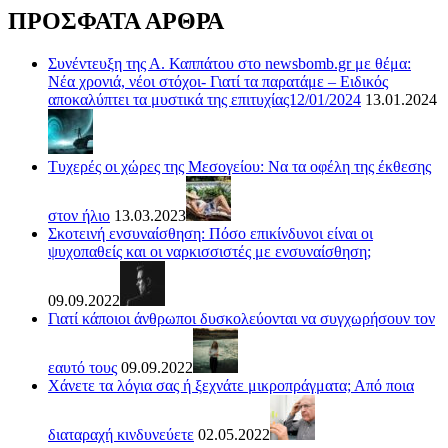
ΠΡΟΣΦΑΤΑ ΑΡΘΡΑ
Συνέντευξη της Α. Καππάτου στο newsbomb.gr με θέμα:
Νέα χρονιά, νέοι στόχοι- Γιατί τα παρατάμε – Ειδικός
αποκαλύπτει τα μυστικά της επιτυχίας12/01/2024
13.01.2024
Τυχερές οι χώρες της Μεσογείου: Να τα οφέλη της έκθεσης
στον ήλιο
13.03.2023
Σκοτεινή ενσυναίσθηση: Πόσο επικίνδυνοι είναι οι
ψυχοπαθείς και οι ναρκισσιστές με ενσυναίσθηση;
09.09.2022
Γιατί κάποιοι άνθρωποι δυσκολεύονται να συγχωρήσουν τον
εαυτό τους
09.09.2022
Χάνετε τα λόγια σας ή ξεχνάτε μικροπράγματα; Από ποια
διαταραχή κινδυνεύετε
02.05.2022