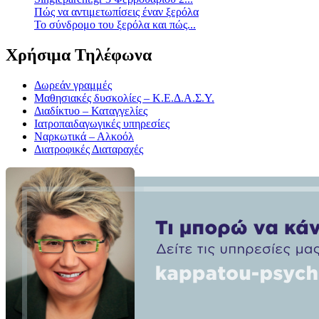
Πώς να αντιμετωπίσεις έναν ξερόλα
Το σύνδρομο του ξερόλα και πώς...
Χρήσιμα Τηλέφωνα
Δωρεάν γραμμές
Μαθησιακές δυσκολίες – Κ.Ε.Δ.Α.Σ.Υ.
Διαδίκτυο – Καταγγελίες
Ιατροπαιδαγωγικές υπηρεσίες
Ναρκωτικά – Αλκοόλ
Διατροφικές Διαταραχές