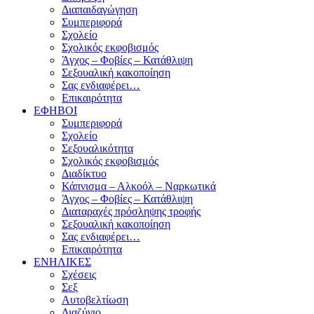
Διαπαιδαγώγηση
Συμπεριφορά
Σχολείο
Σχολικός εκφοβισμός
Άγχος – Φοβίες – Κατάθλιψη
Σεξουαλική κακοποίηση
Σας ενδιαφέρει…
Επικαιρότητα
ΕΦΗΒΟΙ
Συμπεριφορά
Σχολείο
Σεξουαλικότητα
Σχολικός εκφοβισμός
Διαδίκτυο
Κάπνισμα – Αλκοόλ – Ναρκωτικά
Άγχος – Φοβίες – Κατάθλιψη
Διαταραχές πρόσληψης τροφής
Σεξουαλική κακοποίηση
Σας ενδιαφέρει…
Επικαιρότητα
ΕΝΗΛΙΚΕΣ
Σχέσεις
Σεξ
Αυτοβελτίωση
Διαζύγιο