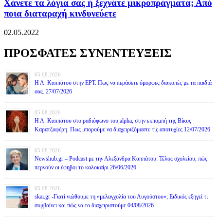
Χάνετε τα λόγια σας ή ξεχνάτε μικροπράγματα; Από
ποια διαταραχή κινδυνεύετε
02.05.2022
ΠΡΟΣΦΑΤΕΣ ΣΥΝΕΝΤΕΥΞΕΙΣ
05.08.2026
Η Α. Καππάτου στην ΕΡΤ. Πως να περάσετε όμορφες διακοπές με τα παιδιά
σας. 27/07/2026
05.08.2026
Η Α. Καππάτου στο ραδιόφωνο του alpha, στην εκπομπή της Βίκυς
Καρατζαφέρη. Πως μπορούμε να διαχειριζόμαστε τις αποτυχίες 12/07/2026
05.08.2026
Newshub.gr – Podcast με την Αλεξάνδρα Καππάτου: Τέλος σχολείου, πώς
περνούν οι έφηβοι το καλοκαίρι 26/06/2026
05.08.2026
skai.gr -Γιατί νιώθουμε τη «μελαγχολία του Αυγούστου»; Ειδικός εξηγεί τι
συμβαίνει και πώς να το διαχειριστούμε 04/08/2026