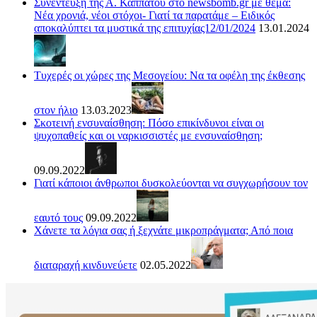
Συνέντευξη της Α. Καππάτου στο newsbomb.gr με θέμα:
Νέα χρονιά, νέοι στόχοι- Γιατί τα παρατάμε – Ειδικός
αποκαλύπτει τα μυστικά της επιτυχίας12/01/2024
13.01.2024
Τυχερές οι χώρες της Μεσογείου: Να τα οφέλη της έκθεσης
στον ήλιο
13.03.2023
Σκοτεινή ενσυναίσθηση: Πόσο επικίνδυνοι είναι οι
ψυχοπαθείς και οι ναρκισσιστές με ενσυναίσθηση;
09.09.2022
Γιατί κάποιοι άνθρωποι δυσκολεύονται να συγχωρήσουν τον
εαυτό τους
09.09.2022
Χάνετε τα λόγια σας ή ξεχνάτε μικροπράγματα; Από ποια
διαταραχή κινδυνεύετε
02.05.2022