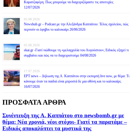
Καρατζαφέρη. Πως μπορούμε να διαχειριζόμαστε τις αποτυχίες
12/07/2026
05.08.2026
Newshub.gr – Podcast με την Αλεξάνδρα Καππάτου: Τέλος σχολείου, πώς
περνούν οι έφηβοι το καλοκαίρι 26/06/2026
05.08.2026
skai.gr -Γιατί νιώθουμε τη «μελαγχολία του Αυγούστου»; Ειδικός εξηγεί τι
συμβαίνει και πώς να το διαχειριστούμε 04/08/2026
17.07.2026
ΕΡΤ news – Δήλωση της Α. Καππάτου στην εκπομπή live now, με θέμα: Τι
κάνουμε όταν τα παιδιά είναι μπροστά δε μια οθόνη και το καλοκαίρι;
16/07/2026
ΠΡΟΣΦΑΤΑ ΑΡΘΡΑ
Συνέντευξη της Α. Καππάτου στο newsbomb.gr με
θέμα: Νέα χρονιά, νέοι στόχοι- Γιατί τα παρατάμε –
Ειδικός αποκαλύπτει τα μυστικά της