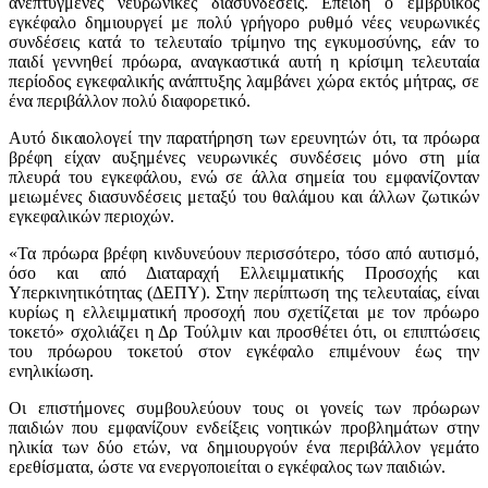
ανεπτυγμένες νευρωνικές διασυνδέσεις. Επειδή ο εμβρυϊκός
εγκέφαλο δημιουργεί με πολύ γρήγορο ρυθμό νέες νευρωνικές
συνδέσεις κατά το τελευταίο τρίμηνο της εγκυμοσύνης, εάν το
παιδί γεννηθεί πρόωρα, αναγκαστικά αυτή η κρίσιμη τελευταία
περίοδος εγκεφαλικής ανάπτυξης λαμβάνει χώρα εκτός μήτρας, σε
ένα περιβάλλον πολύ διαφορετικό.
Αυτό δικαιολογεί την παρατήρηση των ερευνητών ότι, τα πρόωρα
βρέφη είχαν αυξημένες νευρωνικές συνδέσεις μόνο στη μία
πλευρά του εγκεφάλου, ενώ σε άλλα σημεία του εμφανίζονταν
μειωμένες διασυνδέσεις μεταξύ του θαλάμου και άλλων ζωτικών
εγκεφαλικών περιοχών.
«Τα πρόωρα βρέφη κινδυνεύουν περισσότερο, τόσο από αυτισμό,
όσο και από Διαταραχή Ελλειμματικής Προσοχής και
Υπερκινητικότητας (ΔΕΠΥ). Στην περίπτωση της τελευταίας, είναι
κυρίως η ελλειμματική προσοχή που σχετίζεται με τον πρόωρο
τοκετό» σχολιάζει η Δρ Τούλμιν και προσθέτει ότι, οι επιπτώσεις
του πρόωρου τοκετού στον εγκέφαλο επιμένουν έως την
ενηλικίωση.
Οι επιστήμονες συμβουλεύουν τους οι γονείς των πρόωρων
παιδιών που εμφανίζουν ενδείξεις νοητικών προβλημάτων στην
ηλικία των δύο ετών, να δημιουργούν ένα περιβάλλον γεμάτο
ερεθίσματα, ώστε να ενεργοποιείται ο εγκέφαλος των παιδιών.