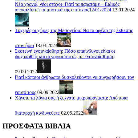
Νέα χρονιά, νέοι στόχοι- Γιατί τα παρατάμε – Ειδικός
αποκαλύπτει τα μυστικά της επιτυχίας12/01/2024
13.01.2024
Τυχερές οι χώρες της Μεσογείου: Να τα οφέλη της έκθεσης
στον ήλιο
13.03.2023
Σκοτεινή ενσυναίσθηση: Πόσο επικίνδυνοι είναι οι
ψυχοπαθείς και οι ναρκισσιστές με ενσυναίσθηση;
09.09.2022
Γιατί κάποιοι άνθρωποι δυσκολεύονται να συγχωρήσουν τον
εαυτό τους
09.09.2022
Χάνετε τα λόγια σας ή ξεχνάτε μικροπράγματα; Από ποια
διαταραχή κινδυνεύετε
02.05.2022
ΠΡΟΣΦΑΤΑ ΒΙΒΛΙΑ