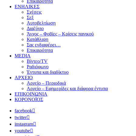
Επικαιρότητα
ΕΝΗΛΙΚΕΣ
Σχέσεις
Σεξ
Αυτοβελτίωση
Διαζύγιο
Άγχος – Φοβίες – Κρίσεις πανικού
Κατάθλιψη
Σας ενδιαφέρει…
Επικαιρότητα
MEDIA
Βίντεο/TV
Ραδιόφωνο
Έντυπα και διαδίκτυο
ΑΡΧΕΙΟ
Αρχείο – Περιοδικά
Αρχείο – Εφημερίδες και διάφορα έντυπα
ΕΠΙΚΟΙΝΩΝΙΑ
ΚΟΡΟΝΟΪΟΣ
facebook
twitter
instagram
youtube