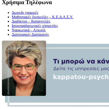
Χρήσιμα Τηλέφωνα
Δωρεάν γραμμές
Μαθησιακές δυσκολίες – Κ.Ε.Δ.Α.Σ.Υ.
Διαδίκτυο – Καταγγελίες
Ιατροπαιδαγωγικές υπηρεσίες
Ναρκωτικά – Αλκοόλ
Διατροφικές Διαταραχές