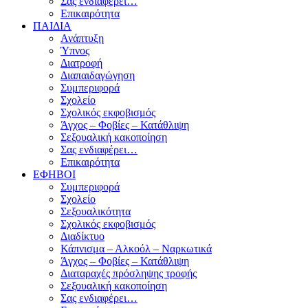
Σας ενδιαφέρει…
Επικαιρότητα
ΠΑΙΔΙΑ
Ανάπτυξη
Ύπνος
Διατροφή
Διαπαιδαγώγηση
Συμπεριφορά
Σχολείο
Σχολικός εκφοβισμός
Άγχος – Φοβίες – Κατάθλιψη
Σεξουαλική κακοποίηση
Σας ενδιαφέρει…
Επικαιρότητα
ΕΦΗΒΟΙ
Συμπεριφορά
Σχολείο
Σεξουαλικότητα
Σχολικός εκφοβισμός
Διαδίκτυο
Κάπνισμα – Αλκοόλ – Ναρκωτικά
Άγχος – Φοβίες – Κατάθλιψη
Διαταραχές πρόσληψης τροφής
Σεξουαλική κακοποίηση
Σας ενδιαφέρει…