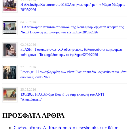
H Αλεξάνδρα Καππάτου στο MEGA στην εκπομπή με την Μάιρα Mπάρμπα
28/05/2026
04.06.2026
H Αλεξάνδρα Καππάτου στο κανάλι της Ναυτεμπορικής στην εκπομπή της
Νικόλ Ποφάντη για το άγχος των εξετάσεων 28/05/2026
02.06.2026
FLASH – Γυναικοκτονίες: Χιλιάδες γυναίκες δολοφονούνται παγκοσμίως
κάθε χρόνο – Τα «σημάδια» πριν το έγκλημα 02/06/2026
27.05.2026
Rthess.gr · Η σιωπηλή κρίση των νέων: Γιατί τα παιδιά μας νιώθουν πιο μόνα
από ποτέ; 25/05/2025
25.05.2026
13/5/2026 Η Αλεξάνδρα Καππάτου στην εκπομπή του ΑΝΤ1
“Αποκαλύψεις”
ΠΡΟΣΦΑΤΑ ΑΡΘΡΑ
Συνέντευξη της Α. Καππάτου στο newsbomb.gr με θέμα: