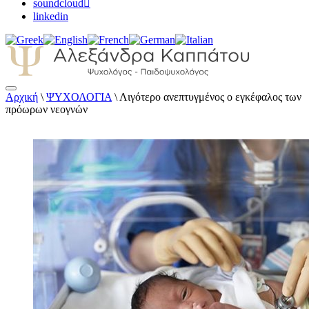
soundcloud
linkedin
Αρχική
\
ΨΥΧΟΛΟΓΙΑ
\
Λιγότερο ανεπτυγμένος ο εγκέφαλος των
Αλεξάνδρα Καππάτου Ψυχολόγος –
πρόωρων νεογνών
Παιδοψυχολόγος