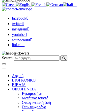
facebook
twitter
instagram
youtube
soundcloud
linkedin
Search
Αρχική
ΒΙΟΓΡΑΦΙΚΟ
ΒΙΒΛΙΑ
ΟΙΚΟΓΕΝΕΙΑ
Εγκυμοσύνη
Μετά τον τοκετό
Οικογενειακή ζωή
Στον ψυχολόγο