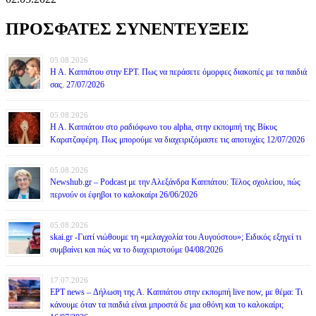
ΠΡΟΣΦΑΤΕΣ ΣΥΝΕΝΤΕΥΞΕΙΣ
05.08.2026
Η Α. Καππάτου στην ΕΡΤ. Πως να περάσετε όμορφες διακοπές με τα παιδιά
σας. 27/07/2026
05.08.2026
Η Α. Καππάτου στο ραδιόφωνο του alpha, στην εκπομπή της Βίκυς
Καρατζαφέρη. Πως μπορούμε να διαχειριζόμαστε τις αποτυχίες 12/07/2026
05.08.2026
Newshub.gr – Podcast με την Αλεξάνδρα Καππάτου: Τέλος σχολείου, πώς
περνούν οι έφηβοι το καλοκαίρι 26/06/2026
05.08.2026
skai.gr -Γιατί νιώθουμε τη «μελαγχολία του Αυγούστου»; Ειδικός εξηγεί τι
συμβαίνει και πώς να το διαχειριστούμε 04/08/2026
17.07.2026
ΕΡΤ news – Δήλωση της Α. Καππάτου στην εκπομπή live now, με θέμα: Τι
κάνουμε όταν τα παιδιά είναι μπροστά δε μια οθόνη και το καλοκαίρι;