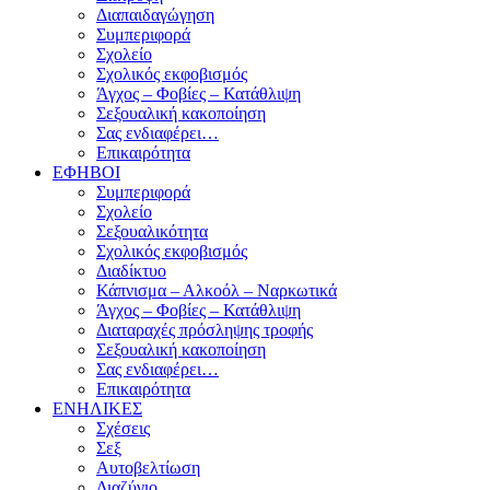
Διαπαιδαγώγηση
Συμπεριφορά
Σχολείο
Σχολικός εκφοβισμός
Άγχος – Φοβίες – Κατάθλιψη
Σεξουαλική κακοποίηση
Σας ενδιαφέρει…
Επικαιρότητα
ΕΦΗΒΟΙ
Συμπεριφορά
Σχολείο
Σεξουαλικότητα
Σχολικός εκφοβισμός
Διαδίκτυο
Κάπνισμα – Αλκοόλ – Ναρκωτικά
Άγχος – Φοβίες – Κατάθλιψη
Διαταραχές πρόσληψης τροφής
Σεξουαλική κακοποίηση
Σας ενδιαφέρει…
Επικαιρότητα
ΕΝΗΛΙΚΕΣ
Σχέσεις
Σεξ
Αυτοβελτίωση
Διαζύγιο