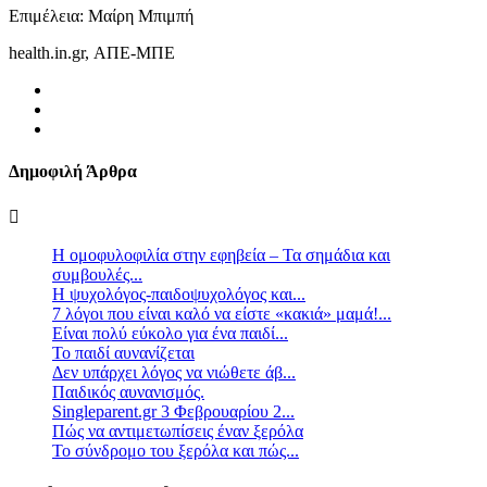
Επιμέλεια: Μαίρη Μπιμπή
health.in.gr, ΑΠΕ-ΜΠΕ
Δημοφιλή Άρθρα
Η ομοφυλοφιλία στην εφηβεία – Τα σημάδια και
συμβουλές...
Η ψυχολόγος-παιδοψυχολόγος και...
7 λόγοι που είναι καλό να είστε «κακιά» μαμά!...
Είναι πολύ εύκολο για ένα παιδί...
Το παιδί αυνανίζεται
Δεν υπάρχει λόγος να νιώθετε άβ...
Παιδικός αυνανισμός.
Singleparent.gr 3 Φεβρουαρίου 2...
Πώς να αντιμετωπίσεις έναν ξερόλα
Το σύνδρομο του ξερόλα και πώς...