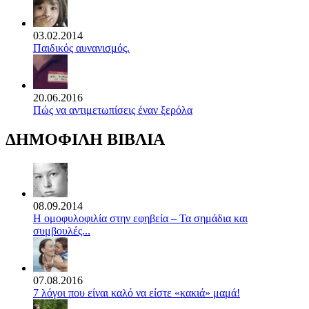
03.02.2014
Παιδικός αυνανισμός.
20.06.2016
Πώς να αντιμετωπίσεις έναν ξερόλα
ΔΗΜΟΦΙΛΗ ΒΙΒΛΙΑ
08.09.2014
Η ομοφυλοφιλία στην εφηβεία – Τα σημάδια και
συμβουλές...
07.08.2016
7 λόγοι που είναι καλό να είστε «κακιά» μαμά!