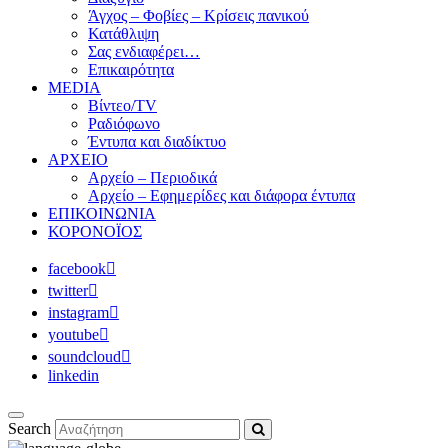
Άγχος – Φοβίες – Κρίσεις πανικού
Κατάθλιψη
Σας ενδιαφέρει…
Επικαιρότητα
MEDIA
Βίντεο/TV
Ραδιόφωνο
Έντυπα και διαδίκτυο
ΑΡΧΕΙΟ
Αρχείο – Περιοδικά
Αρχείο – Εφημερίδες και διάφορα έντυπα
ΕΠΙΚΟΙΝΩΝΙΑ
ΚΟΡΟΝΟΪΟΣ
facebook
twitter
instagram
youtube
soundcloud
linkedin
Search