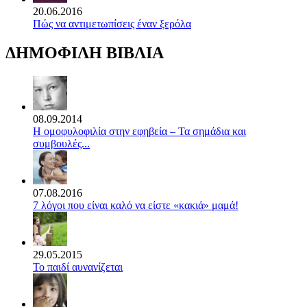
20.06.2016
Πώς να αντιμετωπίσεις έναν ξερόλα
ΔΗΜΟΦΙΛΗ ΒΙΒΛΙΑ
08.09.2014
Η ομοφυλοφιλία στην εφηβεία – Τα σημάδια και
συμβουλές...
07.08.2016
7 λόγοι που είναι καλό να είστε «κακιά» μαμά!
29.05.2015
Το παιδί αυνανίζεται