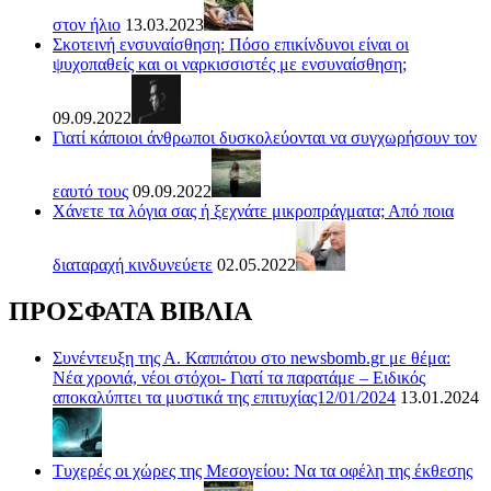
στον ήλιο
13.03.2023
Σκοτεινή ενσυναίσθηση: Πόσο επικίνδυνοι είναι οι
ψυχοπαθείς και οι ναρκισσιστές με ενσυναίσθηση;
09.09.2022
Γιατί κάποιοι άνθρωποι δυσκολεύονται να συγχωρήσουν τον
εαυτό τους
09.09.2022
Χάνετε τα λόγια σας ή ξεχνάτε μικροπράγματα; Από ποια
διαταραχή κινδυνεύετε
02.05.2022
ΠΡΟΣΦΑΤΑ ΒΙΒΛΙΑ
Συνέντευξη της Α. Καππάτου στο newsbomb.gr με θέμα:
Νέα χρονιά, νέοι στόχοι- Γιατί τα παρατάμε – Ειδικός
αποκαλύπτει τα μυστικά της επιτυχίας12/01/2024
13.01.2024
Τυχερές οι χώρες της Μεσογείου: Να τα οφέλη της έκθεσης