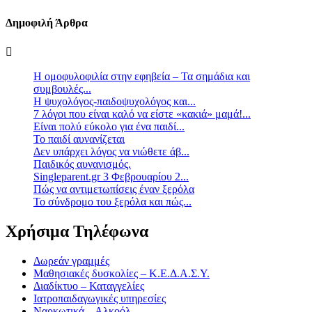
Δημοφιλή Άρθρα
Η ομοφυλοφιλία στην εφηβεία – Τα σημάδια και
συμβουλές...
Η ψυχολόγος-παιδοψυχολόγος και...
7 λόγοι που είναι καλό να είστε «κακιά» μαμά!...
Είναι πολύ εύκολο για ένα παιδί...
Το παιδί αυνανίζεται
Δεν υπάρχει λόγος να νιώθετε άβ...
Παιδικός αυνανισμός.
Singleparent.gr 3 Φεβρουαρίου 2...
Πώς να αντιμετωπίσεις έναν ξερόλα
Το σύνδρομο του ξερόλα και πώς...
Χρήσιμα Τηλέφωνα
Δωρεάν γραμμές
Μαθησιακές δυσκολίες – Κ.Ε.Δ.Α.Σ.Υ.
Διαδίκτυο – Καταγγελίες
Ιατροπαιδαγωγικές υπηρεσίες
Ναρκωτικά – Αλκοόλ