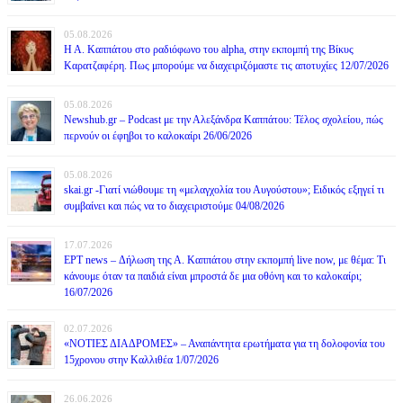
05.08.2026
Η Α. Καππάτου στο ραδιόφωνο του alpha, στην εκπομπή της Βίκυς
Καρατζαφέρη. Πως μπορούμε να διαχειριζόμαστε τις αποτυχίες 12/07/2026
05.08.2026
Newshub.gr – Podcast με την Αλεξάνδρα Καππάτου: Τέλος σχολείου, πώς
περνούν οι έφηβοι το καλοκαίρι 26/06/2026
05.08.2026
skai.gr -Γιατί νιώθουμε τη «μελαγχολία του Αυγούστου»; Ειδικός εξηγεί τι
συμβαίνει και πώς να το διαχειριστούμε 04/08/2026
17.07.2026
ΕΡΤ news – Δήλωση της Α. Καππάτου στην εκπομπή live now, με θέμα: Τι
κάνουμε όταν τα παιδιά είναι μπροστά δε μια οθόνη και το καλοκαίρι;
16/07/2026
02.07.2026
«ΝΟΤΙΕΣ ΔΙΑΔΡΟΜΕΣ» – Αναπάντητα ερωτήματα για τη δολοφονία του
15χρονου στην Καλλιθέα 1/07/2026
26.06.2026