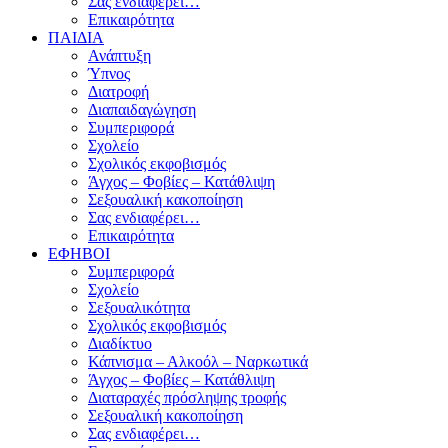
Σας ενδιαφέρει…
Επικαιρότητα
ΠΑΙΔΙΑ
Ανάπτυξη
Ύπνος
Διατροφή
Διαπαιδαγώγηση
Συμπεριφορά
Σχολείο
Σχολικός εκφοβισμός
Άγχος – Φοβίες – Κατάθλιψη
Σεξουαλική κακοποίηση
Σας ενδιαφέρει…
Επικαιρότητα
ΕΦΗΒΟΙ
Συμπεριφορά
Σχολείο
Σεξουαλικότητα
Σχολικός εκφοβισμός
Διαδίκτυο
Κάπνισμα – Αλκοόλ – Ναρκωτικά
Άγχος – Φοβίες – Κατάθλιψη
Διαταραχές πρόσληψης τροφής
Σεξουαλική κακοποίηση
Σας ενδιαφέρει…