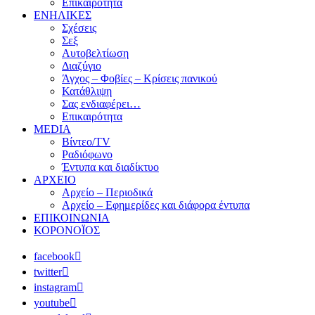
Επικαιρότητα
ΕΝΗΛΙΚΕΣ
Σχέσεις
Σεξ
Αυτοβελτίωση
Διαζύγιο
Άγχος – Φοβίες – Κρίσεις πανικού
Κατάθλιψη
Σας ενδιαφέρει…
Επικαιρότητα
MEDIA
Βίντεο/TV
Ραδιόφωνο
Έντυπα και διαδίκτυο
ΑΡΧΕΙΟ
Αρχείο – Περιοδικά
Αρχείο – Εφημερίδες και διάφορα έντυπα
ΕΠΙΚΟΙΝΩΝΙΑ
ΚΟΡΟΝΟΪΟΣ
facebook
twitter
instagram
youtube