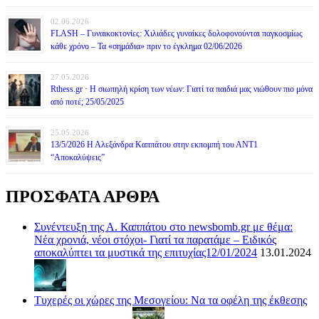
02.06.2026
FLASH – Γυναικοκτονίες: Χιλιάδες γυναίκες δολοφονούνται παγκοσμίως
κάθε χρόνο – Τα «σημάδια» πριν το έγκλημα 02/06/2026
27.05.2026
Rthess.gr · Η σιωπηλή κρίση των νέων: Γιατί τα παιδιά μας νιώθουν πιο μόνα
από ποτέ; 25/05/2025
25.05.2026
13/5/2026 Η Αλεξάνδρα Καππάτου στην εκπομπή του ΑΝΤ1
“Αποκαλύψεις”
ΠΡΟΣΦΑΤΑ ΑΡΘΡΑ
Συνέντευξη της Α. Καππάτου στο newsbomb.gr με θέμα:
Νέα χρονιά, νέοι στόχοι- Γιατί τα παρατάμε – Ειδικός
αποκαλύπτει τα μυστικά της επιτυχίας12/01/2024
13.01.2024
Τυχερές οι χώρες της Μεσογείου: Να τα οφέλη της έκθεσης