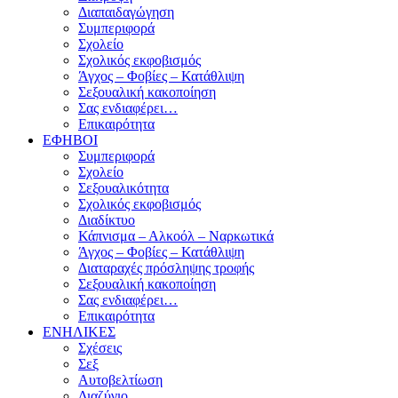
Διαπαιδαγώγηση
Συμπεριφορά
Σχολείο
Σχολικός εκφοβισμός
Άγχος – Φοβίες – Κατάθλιψη
Σεξουαλική κακοποίηση
Σας ενδιαφέρει…
Επικαιρότητα
ΕΦΗΒΟΙ
Συμπεριφορά
Σχολείο
Σεξουαλικότητα
Σχολικός εκφοβισμός
Διαδίκτυο
Κάπνισμα – Αλκοόλ – Ναρκωτικά
Άγχος – Φοβίες – Κατάθλιψη
Διαταραχές πρόσληψης τροφής
Σεξουαλική κακοποίηση
Σας ενδιαφέρει…
Επικαιρότητα
ΕΝΗΛΙΚΕΣ
Σχέσεις
Σεξ
Αυτοβελτίωση
Διαζύγιο