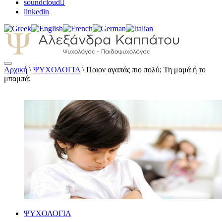
soundcloud
linkedin
Αρχική
\
ΨΥΧΟΛΟΓΙΑ
\
Ποιον αγαπάς πιο πολύ; Τη μαμά ή το
Αλεξάνδρα Καππάτου Ψυχολόγος –
μπαμπά;
Παιδοψυχολόγος
ΨΥΧΟΛΟΓΙΑ