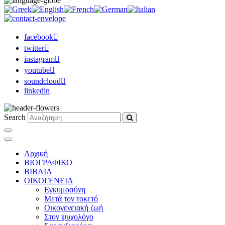
facebook
twitter
instagram
youtube
soundcloud
linkedin
Search
Αρχική
ΒΙΟΓΡΑΦΙΚΟ
ΒΙΒΛΙΑ
ΟΙΚΟΓΕΝΕΙΑ
Εγκυμοσύνη
Μετά τον τοκετό
Οικογενειακή ζωή
Στον ψυχολόγο