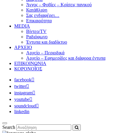
Άγχος – Φοβίες – Κρίσεις πανικού
Κατάθλιψη
Σας ενδιαφέρει…
Επικαιρότητα
MEDIA
Βίντεο/TV
Ραδιόφωνο
Έντυπα και διαδίκτυο
ΑΡΧΕΙΟ
Αρχείο – Περιοδικά
Αρχείο – Εφημερίδες και διάφορα έντυπα
ΕΠΙΚΟΙΝΩΝΙΑ
ΚΟΡΟΝΟΪΟΣ
facebook
twitter
instagram
youtube
soundcloud
linkedin
Search