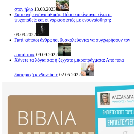
στον ήλιο
13.03.2023
Σκοτεινή ενσυναίσθηση: Πόσο επικίνδυνοι είναι οι
ψυχοπαθείς και οι ναρκισσιστές με ενσυναίσθηση;
09.09.2022
Γιατί κάποιοι άνθρωποι δυσκολεύονται να συγχωρήσουν τον
εαυτό τους
09.09.2022
Χάνετε τα λόγια σας ή ξεχνάτε μικροπράγματα; Από ποια
διαταραχή κινδυνεύετε
02.05.2022