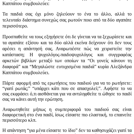
Καππάτου συμβουλεύει:
Τα παιδιά σας όχι μόνο ζηλεύουν το ένα το άλλο, αλλά το
τελευταίο διάστημα συνεχώς σας ρωτούν ποιο από τα δύο αγαπάτε
περισσότερο.
Προσπαθείτε να τους εξηγήσετε ότι δε γίνεται να τα ξεχωρίσετε και
τα αγαπάτε εξίσου και τα δύο αλλά εκείνα δείχνουν ότι δεν τους
αρέσει η απάντησή σας. Αναρωτιέστε πώς να χειριστείτε την
κατάσταση; Η ψυχολόγος-παιδοψυχολόγος και συγγραφέας
αρκετών βιβλίων μεταξύ των οποίων τα “Οι γονείς κάνουν τη
διαφορά” και “Μεγαλώστε ευτυχισμένα παιδιά” κυρία Αλεξάνδρα
Καππάτου συμβουλεύει.
Πάρτε αφορμή από τις ερωτήσεις του παιδιού για να το ρωτήσετε:
“γιατί ρωτάς;” “υπάρχει κάτι που σε απασχολεί;”. Αφήστε το να
σας εκφράσει ό,τι αισθάνεται για να αντιληφθείτε τι ώθησε το παιδί
σας να κάνει αυτή την ερώτηση.
Αναρωτηθείτε μήπως η συμπεριφορά του παιδιού σας είναι
διαφορετική στο ένα παιδί, ίσως είσαστε πιο ελαστική, το επαινείτε
περισσότερο κλπ.
Η απάντηση “για μένα είσαστε το ίδιο” δεν τα καθησυχάζει γιατί τα