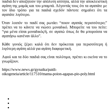
παιδιά δεν αποζητούν την απόλυτη ισότητα, αλλά την αποκλειστική
αγάπη της μαμάς και του μπαμπά. Λέγοντάς τους ότι τα αγαπάτε με
τον ίδιο τρόπο για τα παιδιά σχεδόν πάντοτε σημαίνει ότι τα
αγαπάτε λιγότερο.
Όταν λοιπόν το παιδί σας ρωτάει “ποιον αγαπάς περισσότερο;”
πρέπει να το κάνετε να νιώσει μοναδικό. Μπορείτε να του πείτε:
“για μένα είσαι μοναδικός/ή, σε αγαπώ όπως δε θα μπορούσα να
αγαπήσω κανέναν άλλο”.
Κάθε γονιός ξέρει καλά ότι δεν πρόκειται για περισσότερη ή
λιγότερη αγάπη αλλά για αγάπη διαφορετική.
Αφού και τα δύο παιδιά σας είναι πολύτιμα, πρέπει κι εκείνα να το
γνωρίζουν.
https://www.news.gr/gynaika/paidi-
oikogeneia/article/117510/mama-poion-agapas-pio-poly.html