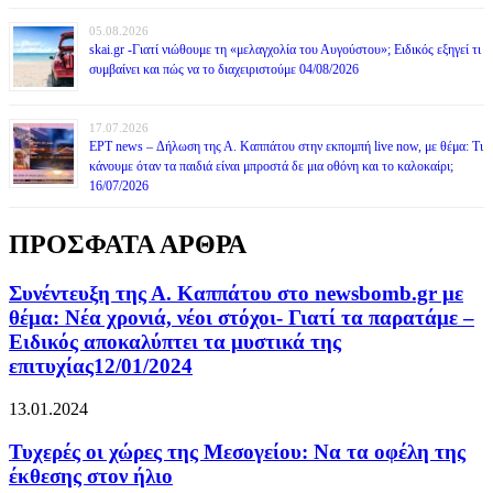
05.08.2026
skai.gr -Γιατί νιώθουμε τη «μελαγχολία του Αυγούστου»; Ειδικός εξηγεί τι
συμβαίνει και πώς να το διαχειριστούμε 04/08/2026
17.07.2026
ΕΡΤ news – Δήλωση της Α. Καππάτου στην εκπομπή live now, με θέμα: Τι
κάνουμε όταν τα παιδιά είναι μπροστά δε μια οθόνη και το καλοκαίρι;
16/07/2026
ΠΡΟΣΦΑΤΑ ΑΡΘΡΑ
Συνέντευξη της Α. Καππάτου στο newsbomb.gr με
θέμα: Νέα χρονιά, νέοι στόχοι- Γιατί τα παρατάμε –
Ειδικός αποκαλύπτει τα μυστικά της
επιτυχίας12/01/2024
13.01.2024
Τυχερές οι χώρες της Μεσογείου: Να τα οφέλη της
έκθεσης στον ήλιο