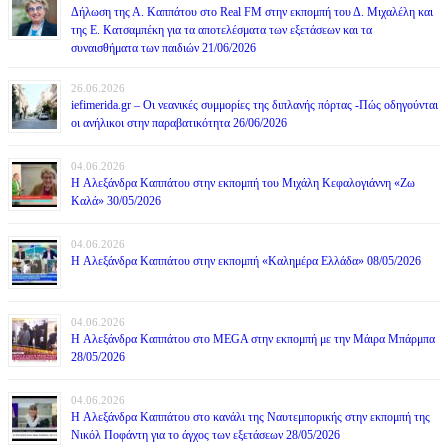
Δήλωση της Α. Καππάτου στο Real FM στην εκπομπή του Δ. Μιχαλέλη και
της Ε. Κατσαμπέκη για τα αποτελέσματα των εξετάσεων και τα
συναισθήματα των παιδιών 21/06/2026
26.06.2026
iefimerida.gr – Οι νεανικές συμμορίες της διπλανής πόρτας -Πώς οδηγούνται
οι ανήλικοι στην παραβατικότητα 26/06/2026
04.06.2026
H Αλεξάνδρα Καππάτου στην εκπομπή του Μιχάλη Κεφαλογιάννη «Ζω
Καλά» 30/05/2026
04.06.2026
H Αλεξάνδρα Καππάτου στην εκπομπή «Καλημέρα Ελλάδα» 08/05/2026
04.06.2026
H Αλεξάνδρα Καππάτου στο MEGA στην εκπομπή με την Μάιρα Mπάρμπα
28/05/2026
04.06.2026
H Αλεξάνδρα Καππάτου στο κανάλι της Ναυτεμπορικής στην εκπομπή της
Νικόλ Ποφάντη για το άγχος των εξετάσεων 28/05/2026