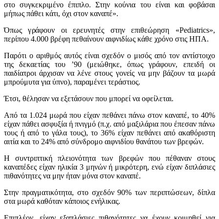
στο συγκεκριμένο έπιπλο. Στην κούνια του είναι και φοβάσαι
μήπως πάθει κάτι, όχι στον καναπέ».
Όπως γράφουν οι ερευνητές στην επιθεώρηση «Pediatrics»,
περίπου 4.000 βρέφη πεθαίνουν αιφνιδίως κάθε χρόνο στις ΗΠΑ.
Παρότι ο αριθμός αυτός είναι σχεδόν ο μισός από τον αντίστοιχο
της δεκαετίας του ’90 (μειώθηκε, όπως γράφουν, επειδή οι
παιδίατροι άρχισαν να λένε στους γονείς να μην βάζουν τα μωρά
μπρούμυτα για ύπνο), παραμένει τεράστιος.
Έτσι, θέλησαν να εξετάσουν που μπορεί να οφείλεται.
Από τα 1.024 μωρά που είχαν πεθάνει πάνω στον καναπέ, το 40%
είχαν πάθει ασφυξία ή πνιγμό (π.χ. από μαξιλάρια που έπεσαν πάνω
τους ή από το γάλα τους), το 36% είχαν πεθάνει από ακαθόριστη
αιτία και το 24% από σύνδρομο αιφνιδίου θανάτου των βρεφών.
Η συντριπτική πλειονότητα των βρεφών που πέθαναν στους
καναπέδες είχαν ηλικία 3 μηνών ή μικρότερη, ενώ είχαν διπλάσιες
πιθανότητες να μην ήταν μόνα στον καναπέ.
Στην πραγματικότητα, στο σχεδόν 90% των περιπτώσεων, δίπλα
στα μωρά καθόταν κάποιος ενήλικας.
Επιπλέον, είχαν εξαπλάσιες πιθανότητες να έχουν κοιμηθεί για