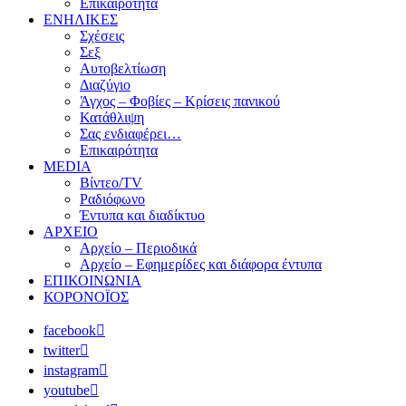
Επικαιρότητα
ΕΝΗΛΙΚΕΣ
Σχέσεις
Σεξ
Αυτοβελτίωση
Διαζύγιο
Άγχος – Φοβίες – Κρίσεις πανικού
Κατάθλιψη
Σας ενδιαφέρει…
Επικαιρότητα
MEDIA
Βίντεο/TV
Ραδιόφωνο
Έντυπα και διαδίκτυο
ΑΡΧΕΙΟ
Αρχείο – Περιοδικά
Αρχείο – Εφημερίδες και διάφορα έντυπα
ΕΠΙΚΟΙΝΩΝΙΑ
ΚΟΡΟΝΟΪΟΣ
facebook
twitter
instagram
youtube