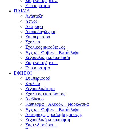
Σας ενδιαφέρει…
Επικαιρότητα
ΠΑΙΔΙΑ
Ανάπτυξη
Ύπνος
Διατροφή
Διαπαιδαγώγηση
Συμπεριφορά
Σχολείο
Σχολικός εκφοβισμός
Άγχος – Φοβίες – Κατάθλιψη
Σεξουαλική κακοποίηση
Σας ενδιαφέρει…
Επικαιρότητα
ΕΦΗΒΟΙ
Συμπεριφορά
Σχολείο
Σεξουαλικότητα
Σχολικός εκφοβισμός
Διαδίκτυο
Κάπνισμα – Αλκοόλ – Ναρκωτικά
Άγχος – Φοβίες – Κατάθλιψη
Διαταραχές πρόσληψης τροφής
Σεξουαλική κακοποίηση
Σας ενδιαφέρει…