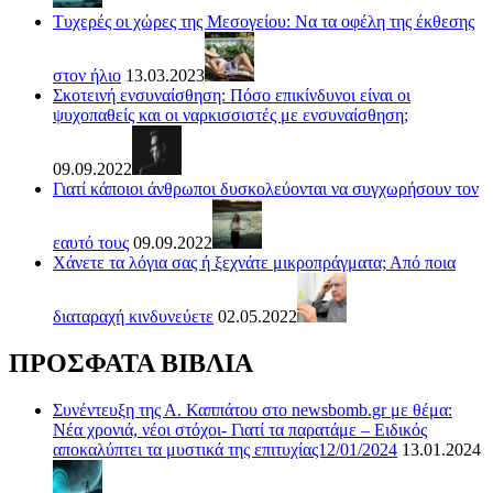
Τυχερές οι χώρες της Μεσογείου: Να τα οφέλη της έκθεσης
στον ήλιο
13.03.2023
Σκοτεινή ενσυναίσθηση: Πόσο επικίνδυνοι είναι οι
ψυχοπαθείς και οι ναρκισσιστές με ενσυναίσθηση;
09.09.2022
Γιατί κάποιοι άνθρωποι δυσκολεύονται να συγχωρήσουν τον
εαυτό τους
09.09.2022
Χάνετε τα λόγια σας ή ξεχνάτε μικροπράγματα; Από ποια
διαταραχή κινδυνεύετε
02.05.2022
ΠΡΟΣΦΑΤΑ ΒΙΒΛΙΑ
Συνέντευξη της Α. Καππάτου στο newsbomb.gr με θέμα:
Νέα χρονιά, νέοι στόχοι- Γιατί τα παρατάμε – Ειδικός
αποκαλύπτει τα μυστικά της επιτυχίας12/01/2024
13.01.2024