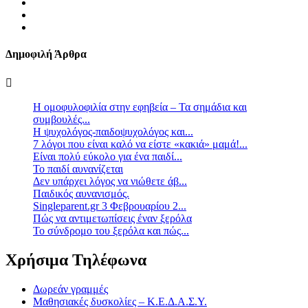
Δημοφιλή Άρθρα
Η ομοφυλοφιλία στην εφηβεία – Τα σημάδια και
συμβουλές...
Η ψυχολόγος-παιδοψυχολόγος και...
7 λόγοι που είναι καλό να είστε «κακιά» μαμά!...
Είναι πολύ εύκολο για ένα παιδί...
Το παιδί αυνανίζεται
Δεν υπάρχει λόγος να νιώθετε άβ...
Παιδικός αυνανισμός.
Singleparent.gr 3 Φεβρουαρίου 2...
Πώς να αντιμετωπίσεις έναν ξερόλα
Το σύνδρομο του ξερόλα και πώς...
Χρήσιμα Τηλέφωνα
Δωρεάν γραμμές
Μαθησιακές δυσκολίες – Κ.Ε.Δ.Α.Σ.Υ.