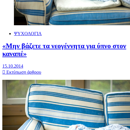
ΨΥΧΟΛΟΓΙΑ
«Μην βάζετε τα νεογέννητα για ύπνο στον
καναπέ»
15.10.2014
Εκτύπωση άρθρου