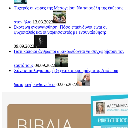
Τυχερές οι χώρες της Μεσογείου: Να τα οφέλη της έκθεσης
στον ήλιο
13.03.2023
Σκοτεινή ενσυναίσθηση: Πόσο επικίνδυνοι είναι οι
ψυχοπαθείς και οι ναρκισσιστές με ενσυναίσθηση;
09.09.2022
Γιατί κάποιοι άνθρωποι δυσκολεύονται να συγχωρήσουν τον
εαυτό τους
09.09.2022
Χάνετε τα λόγια σας ή ξεχνάτε μικροπράγματα; Από ποια
διαταραχή κινδυνεύετε
02.05.2022