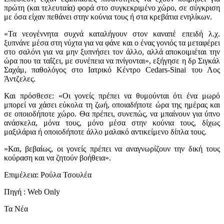
πρώτη (και τελευταία) φορά στο συγκεκριμένο χώρο, σε σύγκριση
με όσα είχαν πεθάνει στην κούνια τους ή στα κρεβάτια ενηλίκων.
«Τα νεογέννητα συχνά καταλήγουν στον καναπέ επειδή λ.χ.
ξυπνάνε μέσα στη νύχτα για να φάνε και ο ένας γονιός τα μεταφέρει
στο σαλόνι για να μην ξυπνήσει τον άλλο, αλλά αποκοιμιέται την
ώρα που τα ταΐζει, με συνέπεια να πνίγονται», εξήγησε η δρ Σιγκάλ
Σαχάμ, παθολόγος στο Ιατρικό Κέντρο Cedars-Sinai του Λος
Άντζελες.
Και πρόσθεσε: «Οι γονείς πρέπει να θυμούνται ότι ένα μωρό
μπορεί να χάσει εύκολα τη ζωή, οποιαδήποτε ώρα της ημέρας και
σε οποιοδήποτε χώρο. Θα πρέπει, συνεπώς, να μπαίνουν για ύπνο
ανάσκελα, μόνα τους, μόνο μέσα στην κούνια τους, δίχως
μαξιλάρια ή οποιοδήποτε άλλο μαλακό αντικείμενο δίπλα τους.
»Και, βεβαίως, οι γονείς πρέπει να αναγνωρίζουν την δική τους
κούραση και να ζητούν βοήθεια».
Επιμέλεια: Ρούλα Τσουλέα
Πηγή : Web Only
Τα Νέα