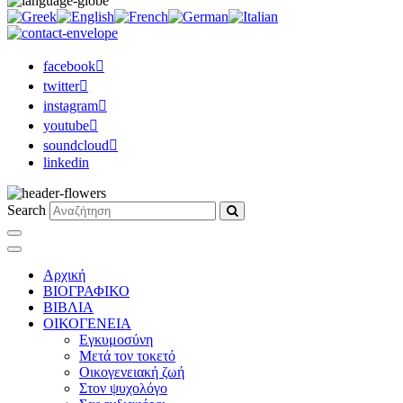
facebook
twitter
instagram
youtube
soundcloud
linkedin
Search
Αρχική
ΒΙΟΓΡΑΦΙΚΟ
ΒΙΒΛΙΑ
ΟΙΚΟΓΕΝΕΙΑ
Εγκυμοσύνη
Μετά τον τοκετό
Οικογενειακή ζωή
Στον ψυχολόγο