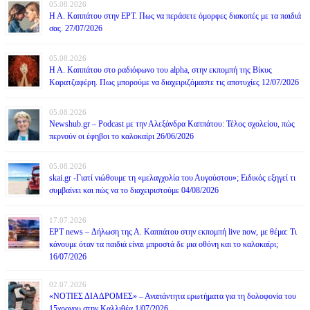
05.08.2026
Η Α. Καππάτου στην ΕΡΤ. Πως να περάσετε όμορφες διακοπές με τα παιδιά
σας. 27/07/2026
05.08.2026
Η Α. Καππάτου στο ραδιόφωνο του alpha, στην εκπομπή της Βίκυς
Καρατζαφέρη. Πως μπορούμε να διαχειριζόμαστε τις αποτυχίες 12/07/2026
05.08.2026
Newshub.gr – Podcast με την Αλεξάνδρα Καππάτου: Τέλος σχολείου, πώς
περνούν οι έφηβοι το καλοκαίρι 26/06/2026
05.08.2026
skai.gr -Γιατί νιώθουμε τη «μελαγχολία του Αυγούστου»; Ειδικός εξηγεί τι
συμβαίνει και πώς να το διαχειριστούμε 04/08/2026
17.07.2026
ΕΡΤ news – Δήλωση της Α. Καππάτου στην εκπομπή live now, με θέμα: Τι
κάνουμε όταν τα παιδιά είναι μπροστά δε μια οθόνη και το καλοκαίρι;
16/07/2026
02.07.2026
«ΝΟΤΙΕΣ ΔΙΑΔΡΟΜΕΣ» – Αναπάντητα ερωτήματα για τη δολοφονία του
15χρονου στην Καλλιθέα 1/07/2026