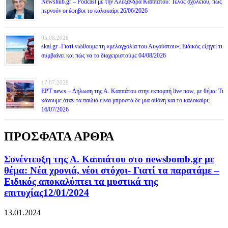
Newshub.gr – Podcast με την Αλεξάνδρα Καππάτου: Τέλος σχολείου, πώς
περνούν οι έφηβοι το καλοκαίρι 26/06/2026
05.08.2026
skai.gr -Γιατί νιώθουμε τη «μελαγχολία του Αυγούστου»; Ειδικός εξηγεί τι
συμβαίνει και πώς να το διαχειριστούμε 04/08/2026
17.07.2026
ΕΡΤ news – Δήλωση της Α. Καππάτου στην εκπομπή live now, με θέμα: Τι
κάνουμε όταν τα παιδιά είναι μπροστά δε μια οθόνη και το καλοκαίρι;
16/07/2026
ΠΡΟΣΦΑΤΑ ΑΡΘΡΑ
Συνέντευξη της Α. Καππάτου στο newsbomb.gr με
θέμα: Νέα χρονιά, νέοι στόχοι- Γιατί τα παρατάμε –
Ειδικός αποκαλύπτει τα μυστικά της
επιτυχίας12/01/2024
13.01.2024