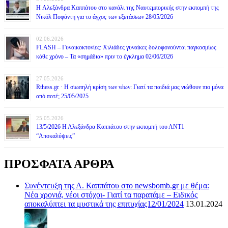
H Αλεξάνδρα Καππάτου στο κανάλι της Ναυτεμπορικής στην εκπομπή της
Νικόλ Ποφάντη για το άγχος των εξετάσεων 28/05/2026
02.06.2026
FLASH – Γυναικοκτονίες: Χιλιάδες γυναίκες δολοφονούνται παγκοσμίως
κάθε χρόνο – Τα «σημάδια» πριν το έγκλημα 02/06/2026
27.05.2026
Rthess.gr · Η σιωπηλή κρίση των νέων: Γιατί τα παιδιά μας νιώθουν πιο μόνα
από ποτέ; 25/05/2025
25.05.2026
13/5/2026 Η Αλεξάνδρα Καππάτου στην εκπομπή του ΑΝΤ1
“Αποκαλύψεις”
ΠΡΟΣΦΑΤΑ ΑΡΘΡΑ
Συνέντευξη της Α. Καππάτου στο newsbomb.gr με θέμα:
Νέα χρονιά, νέοι στόχοι- Γιατί τα παρατάμε – Ειδικός
αποκαλύπτει τα μυστικά της επιτυχίας12/01/2024
13.01.2024