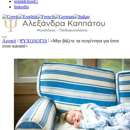
soundcloud
linkedin
Αρχική
\
ΨΥΧΟΛΟΓΙΑ
\
«Μην βάζετε τα νεογέννητα για ύπνο
Αλεξάνδρα Καππάτου Ψυχολόγος –
στον καναπέ»
Παιδοψυχολόγος