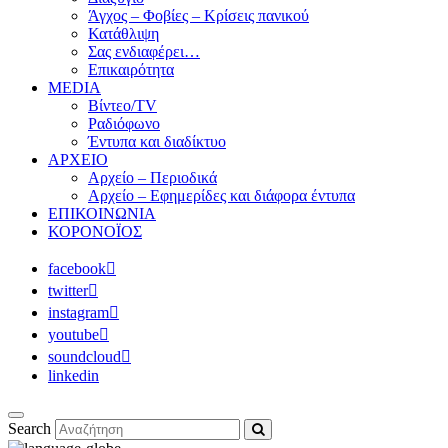
Άγχος – Φοβίες – Κρίσεις πανικού
Κατάθλιψη
Σας ενδιαφέρει…
Επικαιρότητα
MEDIA
Βίντεο/TV
Ραδιόφωνο
Έντυπα και διαδίκτυο
ΑΡΧΕΙΟ
Αρχείο – Περιοδικά
Αρχείο – Εφημερίδες και διάφορα έντυπα
ΕΠΙΚΟΙΝΩΝΙΑ
ΚΟΡΟΝΟΪΟΣ
facebook
twitter
instagram
youtube
soundcloud
linkedin
Search