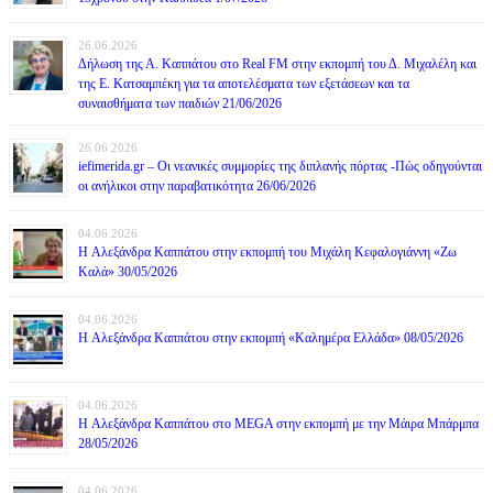
26.06.2026
Δήλωση της Α. Καππάτου στο Real FM στην εκπομπή του Δ. Μιχαλέλη και
της Ε. Κατσαμπέκη για τα αποτελέσματα των εξετάσεων και τα
συναισθήματα των παιδιών 21/06/2026
26.06.2026
iefimerida.gr – Οι νεανικές συμμορίες της διπλανής πόρτας -Πώς οδηγούνται
οι ανήλικοι στην παραβατικότητα 26/06/2026
04.06.2026
H Αλεξάνδρα Καππάτου στην εκπομπή του Μιχάλη Κεφαλογιάννη «Ζω
Καλά» 30/05/2026
04.06.2026
H Αλεξάνδρα Καππάτου στην εκπομπή «Καλημέρα Ελλάδα» 08/05/2026
04.06.2026
H Αλεξάνδρα Καππάτου στο MEGA στην εκπομπή με την Μάιρα Mπάρμπα
28/05/2026
04.06.2026