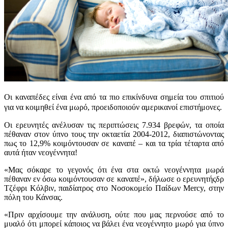
Οι καναπέδες είναι ένα από τα πιο επικίνδυνα σημεία του σπιτιού
για να κοιμηθεί ένα μωρό, προειδοποιούν αμερικανοί επιστήμονες.
Οι ερευνητές ανέλυσαν τις περιπτώσεις 7.934 βρεφών, τα οποία
πέθαναν στον ύπνο τους την οκταετία 2004-2012, διαπιστώνοντας
πως το 12,9% κοιμόντουσαν σε καναπέ – και τα τρία τέταρτα από
αυτά ήταν νεογέννητα!
«Μας σόκαρε το γεγονός ότι ένα στα οκτώ νεογέννητα μωρά
πέθαναν εν όσω κοιμόντουσαν σε καναπέ», δήλωσε ο ερευνητήςδρ
Τζέφρι Κόλβιν, παιδίατρος στο Νοσοκομείο Παίδων Mercy, στην
πόλη του Κάνσας.
«Πριν αρχίσουμε την ανάλυση, ούτε που μας περνούσε από το
μυαλό ότι μπορεί κάποιος να βάλει ένα νεογέννητο μωρό για ύπνο