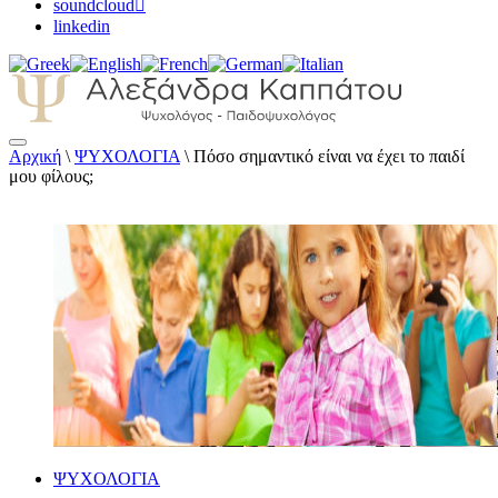
soundcloud
linkedin
Αρχική
\
ΨΥΧΟΛΟΓΙΑ
\
Πόσο σημαντικό είναι να έχει το παιδί
Αλεξάνδρα Καππάτου Ψυχολόγος –
μου φίλους;
Παιδοψυχολόγος
ΨΥΧΟΛΟΓΙΑ