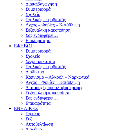
Διαπαιδαγώγηση
Συμπεριφορά
Σχολείο
Σχολικός εκφοβισμός
Άγχος – Φοβίες – Κατάθλιψη
Σεξουαλική κακοποίηση
Σας ενδιαφέρει…
Επικαιρότητα
ΕΦΗΒΟΙ
Συμπεριφορά
Σχολείο
Σεξουαλικότητα
Σχολικός εκφοβισμός
Διαδίκτυο
Κάπνισμα – Αλκοόλ – Ναρκωτικά
Άγχος – Φοβίες – Κατάθλιψη
Διαταραχές πρόσληψης τροφής
Σεξουαλική κακοποίηση
Σας ενδιαφέρει…
Επικαιρότητα
ΕΝΗΛΙΚΕΣ
Σχέσεις
Σεξ
Αυτοβελτίωση
Διαζύγιο