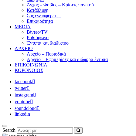
Άγχος – Φοβίες – Κρίσεις πανικού
Κατάθλιψη
Σας ενδιαφέρει…
Επικαιρότητα
MEDIA
Βίντεο/TV
Ραδιόφωνο
Έντυπα και διαδίκτυο
ΑΡΧΕΙΟ
Αρχείο – Περιοδικά
Αρχείο – Εφημερίδες και διάφορα έντυπα
ΕΠΙΚΟΙΝΩΝΙΑ
ΚΟΡΟΝΟΪΟΣ
facebook
twitter
instagram
youtube
soundcloud
linkedin
Search