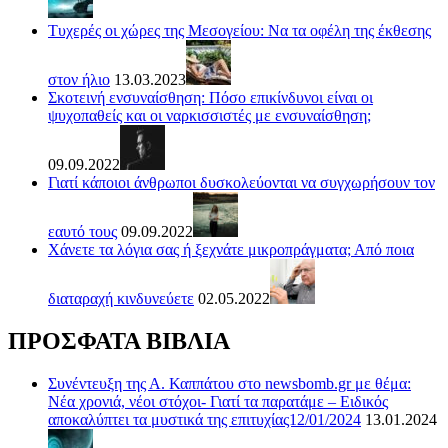
Τυχερές οι χώρες της Μεσογείου: Να τα οφέλη της έκθεσης
στον ήλιο
13.03.2023
Σκοτεινή ενσυναίσθηση: Πόσο επικίνδυνοι είναι οι
ψυχοπαθείς και οι ναρκισσιστές με ενσυναίσθηση;
09.09.2022
Γιατί κάποιοι άνθρωποι δυσκολεύονται να συγχωρήσουν τον
εαυτό τους
09.09.2022
Χάνετε τα λόγια σας ή ξεχνάτε μικροπράγματα; Από ποια
διαταραχή κινδυνεύετε
02.05.2022
ΠΡΟΣΦΑΤΑ ΒΙΒΛΙΑ
Συνέντευξη της Α. Καππάτου στο newsbomb.gr με θέμα:
Νέα χρονιά, νέοι στόχοι- Γιατί τα παρατάμε – Ειδικός
αποκαλύπτει τα μυστικά της επιτυχίας12/01/2024
13.01.2024