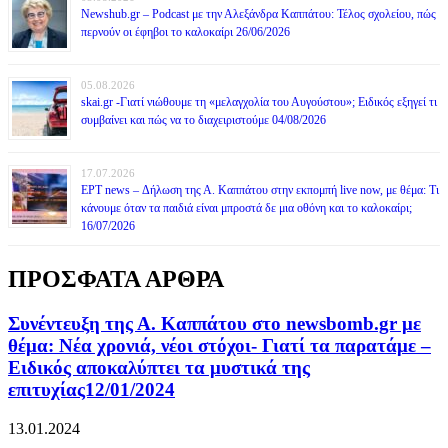
Newshub.gr – Podcast με την Αλεξάνδρα Καππάτου: Τέλος σχολείου, πώς
περνούν οι έφηβοι το καλοκαίρι 26/06/2026
05.08.2026
skai.gr -Γιατί νιώθουμε τη «μελαγχολία του Αυγούστου»; Ειδικός εξηγεί τι
συμβαίνει και πώς να το διαχειριστούμε 04/08/2026
17.07.2026
ΕΡΤ news – Δήλωση της Α. Καππάτου στην εκπομπή live now, με θέμα: Τι
κάνουμε όταν τα παιδιά είναι μπροστά δε μια οθόνη και το καλοκαίρι;
16/07/2026
ΠΡΟΣΦΑΤΑ ΑΡΘΡΑ
Συνέντευξη της Α. Καππάτου στο newsbomb.gr με
θέμα: Νέα χρονιά, νέοι στόχοι- Γιατί τα παρατάμε –
Ειδικός αποκαλύπτει τα μυστικά της
επιτυχίας12/01/2024
13.01.2024