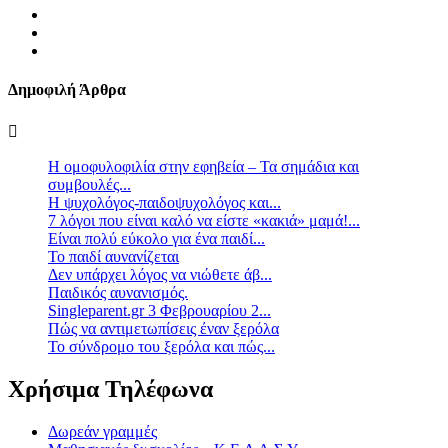
Δημοφιλή Άρθρα
Η ομοφυλοφιλία στην εφηβεία – Τα σημάδια και
συμβουλές...
Η ψυχολόγος-παιδοψυχολόγος και...
7 λόγοι που είναι καλό να είστε «κακιά» μαμά!...
Είναι πολύ εύκολο για ένα παιδί...
Το παιδί αυνανίζεται
Δεν υπάρχει λόγος να νιώθετε άβ...
Παιδικός αυνανισμός.
Singleparent.gr 3 Φεβρουαρίου 2...
Πώς να αντιμετωπίσεις έναν ξερόλα
Το σύνδρομο του ξερόλα και πώς...
Χρήσιμα Τηλέφωνα
Δωρεάν γραμμές