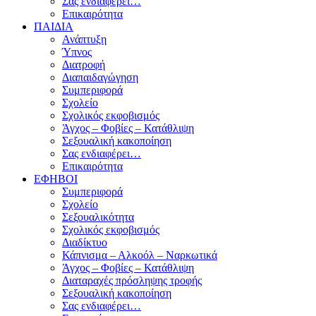
Σας ενδιαφέρει…
Επικαιρότητα
ΠΑΙΔΙΑ
Ανάπτυξη
Ύπνος
Διατροφή
Διαπαιδαγώγηση
Συμπεριφορά
Σχολείο
Σχολικός εκφοβισμός
Άγχος – Φοβίες – Κατάθλιψη
Σεξουαλική κακοποίηση
Σας ενδιαφέρει…
Επικαιρότητα
ΕΦΗΒΟΙ
Συμπεριφορά
Σχολείο
Σεξουαλικότητα
Σχολικός εκφοβισμός
Διαδίκτυο
Κάπνισμα – Αλκοόλ – Ναρκωτικά
Άγχος – Φοβίες – Κατάθλιψη
Διαταραχές πρόσληψης τροφής
Σεξουαλική κακοποίηση
Σας ενδιαφέρει…