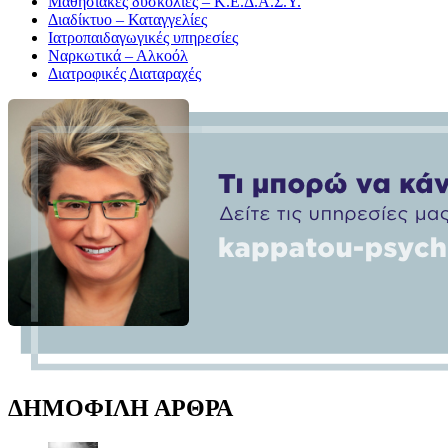
Μαθησιακές δυσκολίες – Κ.Ε.Δ.Α.Σ.Υ.
Διαδίκτυο – Καταγγελίες
Ιατροπαιδαγωγικές υπηρεσίες
Ναρκωτικά – Αλκοόλ
Διατροφικές Διαταραχές
ΔΗΜΟΦΙΛΗ ΑΡΘΡΑ