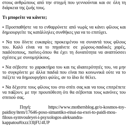
στους ανθρώπους από την στιγμή που γεννιούνται και σε όλη τη
διάρκεια της ζωής τους.
Τι μπορείτε να κάνετε;
• Προσπαθήστε να το ενθαρρύνετε από νωρίς να κάνει φίλους και
δημιουργείτε τις κατάλληλες συνθήκες για να το επιτύχει.
• Να του δίνετε ευκαιρίες προκειμένου να συναντά τους φίλους
του. Καλό είναι να το πηγαίνετε σε χώρους-παιδικές χαρές,
παιδότοπους, πισίνες-όπου θα έχει τη δυνατότητα να αναπτύσσει
σχέσεις με συνομηλίκους.
• Να σέβεστε το χαρακτήρα του και τις ιδιαιτερότητές του, να μην
το συγκρίνετε με άλλα παιδιά που είναι πιο κοινωνικά ούτε να το
πιέζετε να δημιουργήσει φιλίες, αν το ίδιο δε θέλει.
• Να δέχεστε τους φίλους του στο σπίτι σας και να τους επιτρέπετε
να παίζουν, με την προυπόθεση ότι θα σέβονται τους κανόνες του
σπιτιού σας.
Πηγή: https://www.mothersblog.gr/o-kosmos-toy-
paidioy/item/17646-poso-simantiko-einai-na-exei-to-paidi-mou-
filous-symvouleyei-i-psyxologos-aleksandra-
kappatou#ixzz33ljFU4UP