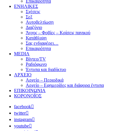
Επικαιρότητα
ΕΝΗΛΙΚΕΣ
Σχέσεις
Σεξ
Αυτοβελτίωση
Διαζύγιο
Άγχος – Φοβίες – Κρίσεις πανικού
Κατάθλιψη
Σας ενδιαφέρει…
Επικαιρότητα
MEDIA
Βίντεο/TV
Ραδιόφωνο
Έντυπα και διαδίκτυο
ΑΡΧΕΙΟ
Αρχείο – Περιοδικά
Αρχείο – Εφημερίδες και διάφορα έντυπα
ΕΠΙΚΟΙΝΩΝΙΑ
ΚΟΡΟΝΟΪΟΣ
facebook
twitter
instagram
youtube