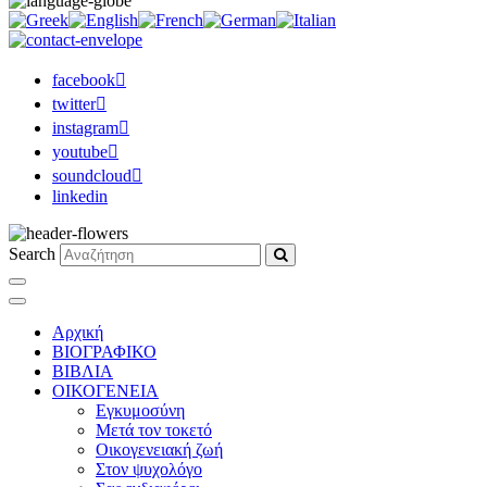
facebook
twitter
instagram
youtube
soundcloud
linkedin
Search
Αρχική
ΒΙΟΓΡΑΦΙΚΟ
ΒΙΒΛΙΑ
ΟΙΚΟΓΕΝΕΙΑ
Εγκυμοσύνη
Μετά τον τοκετό
Οικογενειακή ζωή
Στον ψυχολόγο