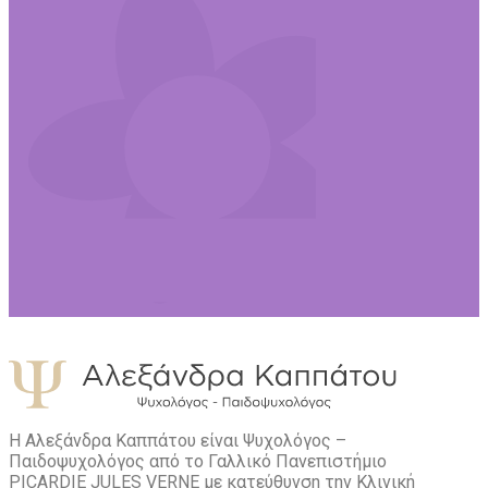
Η Αλεξάνδρα Καππάτου είναι Ψυχολόγος –
Παιδοψυχολόγος από το Γαλλικό Πανεπιστήμιο
PICARDIE JULES VERNE με κατεύθυνση την Kλινική