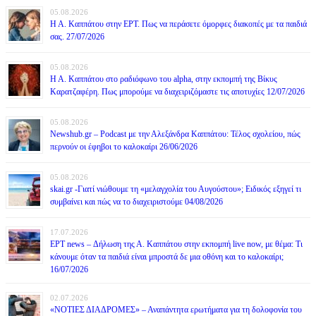
05.08.2026
Η Α. Καππάτου στην ΕΡΤ. Πως να περάσετε όμορφες διακοπές με τα παιδιά
σας. 27/07/2026
05.08.2026
Η Α. Καππάτου στο ραδιόφωνο του alpha, στην εκπομπή της Βίκυς
Καρατζαφέρη. Πως μπορούμε να διαχειριζόμαστε τις αποτυχίες 12/07/2026
05.08.2026
Newshub.gr – Podcast με την Αλεξάνδρα Καππάτου: Τέλος σχολείου, πώς
περνούν οι έφηβοι το καλοκαίρι 26/06/2026
05.08.2026
skai.gr -Γιατί νιώθουμε τη «μελαγχολία του Αυγούστου»; Ειδικός εξηγεί τι
συμβαίνει και πώς να το διαχειριστούμε 04/08/2026
17.07.2026
ΕΡΤ news – Δήλωση της Α. Καππάτου στην εκπομπή live now, με θέμα: Τι
κάνουμε όταν τα παιδιά είναι μπροστά δε μια οθόνη και το καλοκαίρι;
16/07/2026
02.07.2026
«ΝΟΤΙΕΣ ΔΙΑΔΡΟΜΕΣ» – Αναπάντητα ερωτήματα για τη δολοφονία του