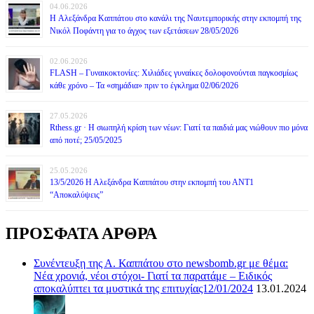
04.06.2026
H Αλεξάνδρα Καππάτου στο κανάλι της Ναυτεμπορικής στην εκπομπή της
Νικόλ Ποφάντη για το άγχος των εξετάσεων 28/05/2026
02.06.2026
FLASH – Γυναικοκτονίες: Χιλιάδες γυναίκες δολοφονούνται παγκοσμίως
κάθε χρόνο – Τα «σημάδια» πριν το έγκλημα 02/06/2026
27.05.2026
Rthess.gr · Η σιωπηλή κρίση των νέων: Γιατί τα παιδιά μας νιώθουν πιο μόνα
από ποτέ; 25/05/2025
25.05.2026
13/5/2026 Η Αλεξάνδρα Καππάτου στην εκπομπή του ΑΝΤ1
“Αποκαλύψεις”
ΠΡΟΣΦΑΤΑ ΑΡΘΡΑ
Συνέντευξη της Α. Καππάτου στο newsbomb.gr με θέμα:
Νέα χρονιά, νέοι στόχοι- Γιατί τα παρατάμε – Ειδικός
αποκαλύπτει τα μυστικά της επιτυχίας12/01/2024
13.01.2024