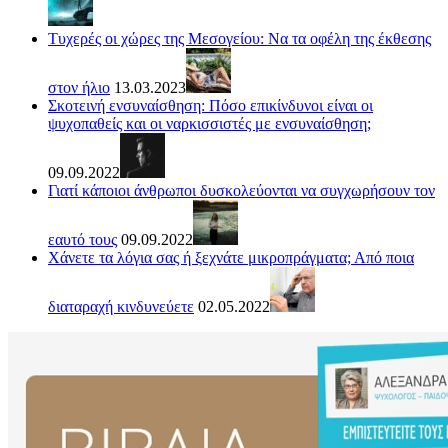
Τυχερές οι χώρες της Μεσογείου: Να τα οφέλη της έκθεσης
στον ήλιο
13.03.2023
Σκοτεινή ενσυναίσθηση: Πόσο επικίνδυνοι είναι οι
ψυχοπαθείς και οι ναρκισσιστές με ενσυναίσθηση;
09.09.2022
Γιατί κάποιοι άνθρωποι δυσκολεύονται να συγχωρήσουν τον
εαυτό τους
09.09.2022
Χάνετε τα λόγια σας ή ξεχνάτε μικροπράγματα; Από ποια
διαταραχή κινδυνεύετε
02.05.2022