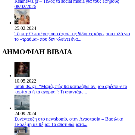
Realnews.gr – Τέλος τα social media για τους εφήβους
08/02/2026
25.02.2024
Τέμπη: Ο πατέρας που έχασε τις δίδυμες κόρες του μιλά για
το «τραύμα» που δεν κλείνει ένα...
ΔΗΜΟΦΙΛΗ ΒΙΒΛΙΑ
10.05.2022
infokids. gr- “Μαμά, πώς θα καταλάβω αν μου αρέσουν τα
κορίτσια ή τα αγόρια;”: Τι απαντάμε...
24.09.2024
Συνέντευξη στο newsbomb, στην Αναστασία – Βασιλική
Γκολέμη με θέμα: Τα αποτυπώματα...