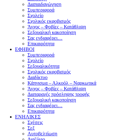
Διαπαιδαγώγηση
Συμπεριφορά
Σχολείο
Σχολικός εκφοβισμός
Άγχος – Φοβίες – Κατάθλιψη
Σεξουαλική κακοποίηση
Σας ενδιαφέρει…
Επικαιρότητα
ΕΦΗΒΟΙ
Συμπεριφορά
Σχολείο
Σεξουαλικότητα
Σχολικός εκφοβισμός
Διαδίκτυο
Κάπνισμα – Αλκοόλ – Ναρκωτικά
Άγχος – Φοβίες – Κατάθλιψη
Διαταραχές πρόσληψης τροφής
Σεξουαλική κακοποίηση
Σας ενδιαφέρει…
Επικαιρότητα
ΕΝΗΛΙΚΕΣ
Σχέσεις
Σεξ
Αυτοβελτίωση
Διαζύγιο