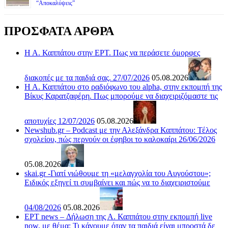
“Αποκαλύψεις”
ΠΡΟΣΦΑΤΑ ΑΡΘΡΑ
Η Α. Καππάτου στην ΕΡΤ. Πως να περάσετε όμορφες
διακοπές με τα παιδιά σας. 27/07/2026
05.08.2026
Η Α. Καππάτου στο ραδιόφωνο του alpha, στην εκπομπή της
Βίκυς Καρατζαφέρη. Πως μπορούμε να διαχειριζόμαστε τις
αποτυχίες 12/07/2026
05.08.2026
Newshub.gr – Podcast με την Αλεξάνδρα Καππάτου: Τέλος
σχολείου, πώς περνούν οι έφηβοι το καλοκαίρι 26/06/2026
05.08.2026
skai.gr -Γιατί νιώθουμε τη «μελαγχολία του Αυγούστου»;
Ειδικός εξηγεί τι συμβαίνει και πώς να το διαχειριστούμε
04/08/2026
05.08.2026
ΕΡΤ news – Δήλωση της Α. Καππάτου στην εκπομπή live
now, με θέμα: Τι κάνουμε όταν τα παιδιά είναι μπροστά δε