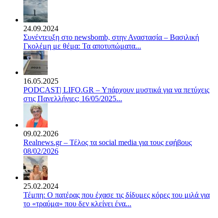
24.09.2024
Συνέντευξη στο newsbomb, στην Αναστασία – Βασιλική
Γκολέμη με θέμα: Τα αποτυπώματα...
16.05.2025
PODCAST| LIFO.GR – Υπάρχουν μυστικά για να πετύχεις
στις Πανελλήνιες; 16/05/2025...
09.02.2026
Realnews.gr – Τέλος τα social media για τους εφήβους
08/02/2026
25.02.2024
Τέμπη: Ο πατέρας που έχασε τις δίδυμες κόρες του μιλά για
το «τραύμα» που δεν κλείνει ένα...