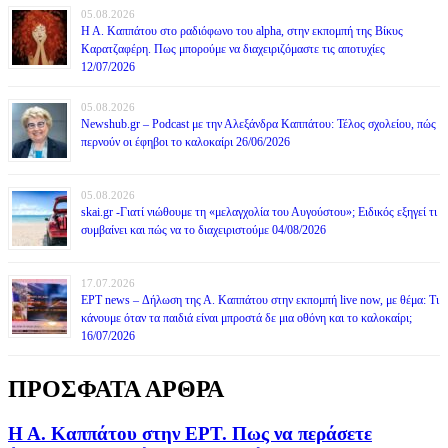
05.08.2026
Η Α. Καππάτου στο ραδιόφωνο του alpha, στην εκπομπή της Βίκυς
Καρατζαφέρη. Πως μπορούμε να διαχειριζόμαστε τις αποτυχίες
12/07/2026
05.08.2026
Newshub.gr – Podcast με την Αλεξάνδρα Καππάτου: Τέλος σχολείου, πώς
περνούν οι έφηβοι το καλοκαίρι 26/06/2026
05.08.2026
skai.gr -Γιατί νιώθουμε τη «μελαγχολία του Αυγούστου»; Ειδικός εξηγεί τι
συμβαίνει και πώς να το διαχειριστούμε 04/08/2026
17.07.2026
ΕΡΤ news – Δήλωση της Α. Καππάτου στην εκπομπή live now, με θέμα: Τι
κάνουμε όταν τα παιδιά είναι μπροστά δε μια οθόνη και το καλοκαίρι;
16/07/2026
ΠΡΟΣΦΑΤΑ ΑΡΘΡΑ
Η Α. Καππάτου στην ΕΡΤ. Πως να περάσετε