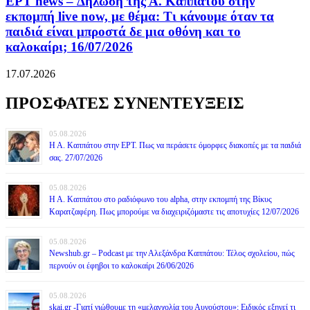
ΕΡΤ news – Δήλωση της Α. Καππάτου στην
εκπομπή live now, με θέμα: Τι κάνουμε όταν τα
παιδιά είναι μπροστά δε μια οθόνη και το
καλοκαίρι; 16/07/2026
17.07.2026
ΠΡΟΣΦΑΤΕΣ ΣΥΝΕΝΤΕΥΞΕΙΣ
05.08.2026
Η Α. Καππάτου στην ΕΡΤ. Πως να περάσετε όμορφες διακοπές με τα παιδιά
σας. 27/07/2026
05.08.2026
Η Α. Καππάτου στο ραδιόφωνο του alpha, στην εκπομπή της Βίκυς
Καρατζαφέρη. Πως μπορούμε να διαχειριζόμαστε τις αποτυχίες 12/07/2026
05.08.2026
Newshub.gr – Podcast με την Αλεξάνδρα Καππάτου: Τέλος σχολείου, πώς
περνούν οι έφηβοι το καλοκαίρι 26/06/2026
05.08.2026
skai.gr -Γιατί νιώθουμε τη «μελαγχολία του Αυγούστου»; Ειδικός εξηγεί τι