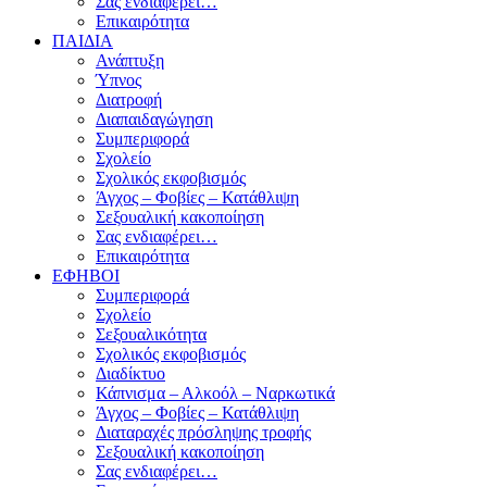
Σας ενδιαφέρει…
Επικαιρότητα
ΠΑΙΔΙΑ
Ανάπτυξη
Ύπνος
Διατροφή
Διαπαιδαγώγηση
Συμπεριφορά
Σχολείο
Σχολικός εκφοβισμός
Άγχος – Φοβίες – Κατάθλιψη
Σεξουαλική κακοποίηση
Σας ενδιαφέρει…
Επικαιρότητα
ΕΦΗΒΟΙ
Συμπεριφορά
Σχολείο
Σεξουαλικότητα
Σχολικός εκφοβισμός
Διαδίκτυο
Κάπνισμα – Αλκοόλ – Ναρκωτικά
Άγχος – Φοβίες – Κατάθλιψη
Διαταραχές πρόσληψης τροφής
Σεξουαλική κακοποίηση
Σας ενδιαφέρει…