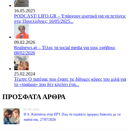
16.05.2025
PODCAST| LIFO.GR – Υπάρχουν μυστικά για να πετύχεις
στις Πανελλήνιες; 16/05/2025...
09.02.2026
Realnews.gr – Τέλος τα social media για τους εφήβους
08/02/2026
25.02.2024
Τέμπη: Ο πατέρας που έχασε τις δίδυμες κόρες του μιλά για
το «τραύμα» που δεν κλείνει ένα...
ΠΡΟΣΦΑΤΑ ΑΡΘΡΑ
05.08.2026
Η Α. Καππάτου στην ΕΡΤ. Πως να περάσετε όμορφες διακοπές με τα
παιδιά σας. 27/07/2026