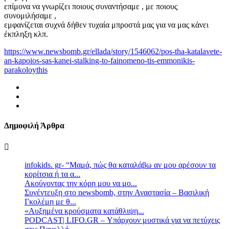
επίμονα να γνωρίζει ποιους συναντήσαμε , με ποιους
συνομιλήσαμε ,
εμφανίζεται συχνά δήθεν τυχαία μπροστά μας για να μας κάνει
έκπληξη κλπ.
https://www.newsbomb.gr/ellada/story/1546062/pos-tha-katalavete-
an-kapoios-sas-kanei-stalking-to-fainomeno-tis-emmonikis-
parakoloythis
Δημοφιλή Άρθρα
infokids. gr- “Μαμά, πώς θα καταλάβω αν μου αρέσουν τα
κορίτσια ή τα α...
Ακούγοντας την κόρη μου να μο...
Συνέντευξη στο newsbomb, στην Αναστασία – Βασιλική
Γκολέμη με θ...
«Αυξημένα κρούσματα κατάθλιψη...
PODCAST| LIFO.GR – Υπάρχουν μυστικά για να πετύχεις