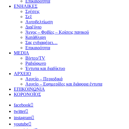
Επικαιρότητα
ΕΝΗΛΙΚΕΣ
Σχέσεις
Σεξ
Αυτοβελτίωση
Διαζύγιο
Άγχος – Φοβίες – Κρίσεις πανικού
Κατάθλιψη
Σας ενδιαφέρει…
Επικαιρότητα
MEDIA
Βίντεο/TV
Ραδιόφωνο
Έντυπα και διαδίκτυο
ΑΡΧΕΙΟ
Αρχείο – Περιοδικά
Αρχείο – Εφημερίδες και διάφορα έντυπα
ΕΠΙΚΟΙΝΩΝΙΑ
ΚΟΡΟΝΟΪΟΣ
facebook
twitter
instagram
youtube