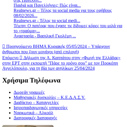
στις Πανελλή...
Παιδιά και Πανελλήνιες: Πώς είναι...
Realnews.gr – Τέλος τα social media για τους εφήβους
08/02/2026...
Realnews.gr - Τέλος τα social medi...
Τέμπη: Ο πατέρας που έχασε τις δίδυμες κόρες του μιλά για
το «τραύμα»...
Αναστασία - Βασιλική Γκολέμη ...
Προηγούμενο
BHMA Κυριακής 05/05/2024 – Yπάρχουν
άνθρωποι που ζουν μονάχοι (από επιλογή)
Επόμενο
Δήλωση της Α. Καππάτου στην «Φωνή της Ελλάδας»
στην ΕΡΤ στην εκπομπή ”Πάρε το χρόνο σου” με τον Προκόπη
Αγγελόπουλο, για τη βία των ανηλίκων 25/04/2024
Χρήσιμα Τηλέφωνα
Δωρεάν γραμμές
Μαθησιακές δυσκολίες – Κ.Ε.Δ.Α.Σ.Υ.
Διαδίκτυο – Καταγγελίες
Ιατροπαιδαγωγικές υπηρεσίες
Ναρκωτικά – Αλκοόλ
Διατροφικές Διαταραχές