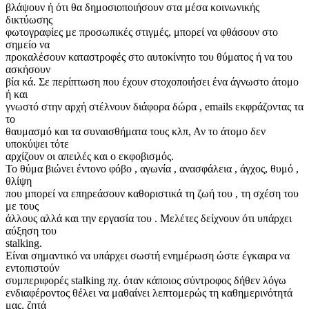
βλάψουν ή ότι θα δημοσιοποιήσουν στα μέσα κοινωνικής
δικτύωσης
φωτογραφίες με προσωπικές στιγμές, μπορεί να φθάσουν στο
σημείο να
προκαλέσουν καταστροφές στο αυτοκίνητο του θύματος ή να του
ασκήσουν
βία κά. Σε περίπτωση που έχουν στοχοποιήσει ένα άγνωστο άτομο
ή και
γνωστό στην αρχή στέλνουν διάφορα δώρα , emails εκφράζοντας τα
το
θαυμασμό και τα συναισθήματα τους κλπ, Αν το άτομο δεν
υποκύψει τότε
αρχίζουν οι απειλές και ο εκφοβισμός.
Το θύμα βιώνει έντονο φόβο , αγωνία , ανασφάλεια , άγχος, θυμό ,
θλίψη
που μπορεί να επηρεάσουν καθοριστικά τη ζωή του , τη σχέση του
με τους
άλλους αλλά και την εργασία του . Μελέτες δείχνουν ότι υπάρχει
αύξηση του
stalking.
Είναι σημαντικό να υπάρχει σωστή ενημέρωση ώστε έγκαιρα να
εντοπιστούν
συμπεριφορές stalking πχ. όταν κάποιος σύντροφος δήθεν λόγω
ενδιαφέροντος θέλει να μαθαίνει λεπτομερώς τη καθημερινότητά
μας, ζητά