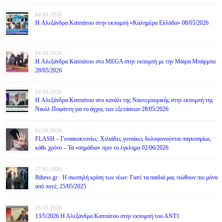
04.06.2026
H Αλεξάνδρα Καππάτου στην εκπομπή «Καλημέρα Ελλάδα» 08/05/2026
04.06.2026
H Αλεξάνδρα Καππάτου στο MEGA στην εκπομπή με την Μάιρα Mπάρμπα
28/05/2026
04.06.2026
H Αλεξάνδρα Καππάτου στο κανάλι της Ναυτεμπορικής στην εκπομπή της
Νικόλ Ποφάντη για το άγχος των εξετάσεων 28/05/2026
02.06.2026
FLASH – Γυναικοκτονίες: Χιλιάδες γυναίκες δολοφονούνται παγκοσμίως
κάθε χρόνο – Τα «σημάδια» πριν το έγκλημα 02/06/2026
27.05.2026
Rthess.gr · Η σιωπηλή κρίση των νέων: Γιατί τα παιδιά μας νιώθουν πιο μόνα
από ποτέ; 25/05/2025
25.05.2026
13/5/2026 Η Αλεξάνδρα Καππάτου στην εκπομπή του ΑΝΤ1