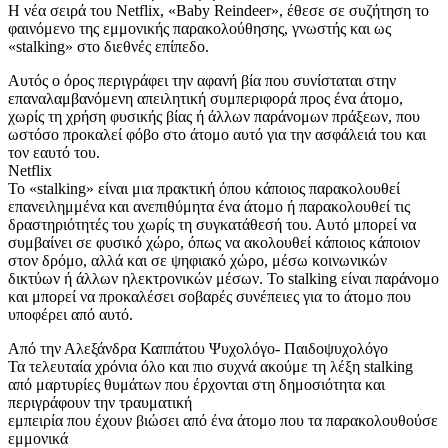
Η νέα σειρά του Netflix, «Baby Reindeer», έθεσε σε συζήτηση το
φαινόμενο της εμμονικής παρακολούθησης, γνωστής και ως
«stalking» στο διεθνές επίπεδο.
Αυτός ο όρος περιγράφει την αφανή βία που συνίσταται στην
επαναλαμβανόμενη απειλητική συμπεριφορά προς ένα άτομο,
χωρίς τη χρήση φυσικής βίας ή άλλων παράνομων πράξεων, που
ωστόσο προκαλεί φόβο στο άτομο αυτό για την ασφάλειά του και
τον εαυτό του.
Netflix
Το «stalking» είναι μια πρακτική όπου κάποιος παρακολουθεί
επανειλημμένα και ανεπιθύμητα ένα άτομο ή παρακολουθεί τις
δραστηριότητές του χωρίς τη συγκατάθεσή του. Αυτό μπορεί να
συμβαίνει σε φυσικό χώρο, όπως να ακολουθεί κάποιος κάποιον
στον δρόμο, αλλά και σε ψηφιακό χώρο, μέσω κοινωνικών
δικτύων ή άλλων ηλεκτρονικών μέσων. Το stalking είναι παράνομο
και μπορεί να προκαλέσει σοβαρές συνέπειες για το άτομο που
υποφέρει από αυτό.
Από την Αλεξάνδρα Καππάτου Ψυχολόγο- Παιδοψυχολόγο
Τα τελευταία χρόνια όλο και πιο συχνά ακούμε τη λέξη stalking
από μαρτυρίες θυμάτων που έρχονται στη δημοσιότητα και
περιγράφουν την τραυματική
εμπειρία που έχουν βιώσει από ένα άτομο που τα παρακολουθούσε
εμμονικά