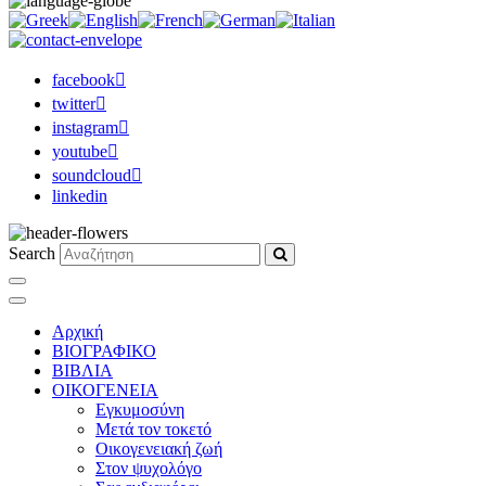
facebook
twitter
instagram
youtube
soundcloud
linkedin
Search
Αρχική
ΒΙΟΓΡΑΦΙΚΟ
ΒΙΒΛΙΑ
ΟΙΚΟΓΕΝΕΙΑ
Εγκυμοσύνη
Μετά τον τοκετό
Οικογενειακή ζωή
Στον ψυχολόγο