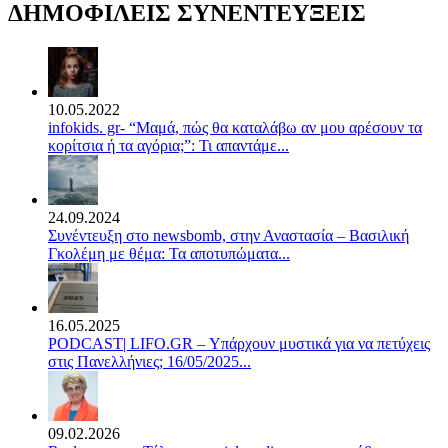
ΔΗΜΟΦΙΛΕΙΣ ΣΥΝΕΝΤΕΥΞΕΙΣ
10.05.2022
infokids. gr- “Μαμά, πώς θα καταλάβω αν μου αρέσουν τα
κορίτσια ή τα αγόρια;”: Τι απαντάμε...
24.09.2024
Συνέντευξη στο newsbomb, στην Αναστασία – Βασιλική
Γκολέμη με θέμα: Τα αποτυπώματα...
16.05.2025
PODCAST| LIFO.GR – Υπάρχουν μυστικά για να πετύχεις
στις Πανελλήνιες; 16/05/2025...
09.02.2026