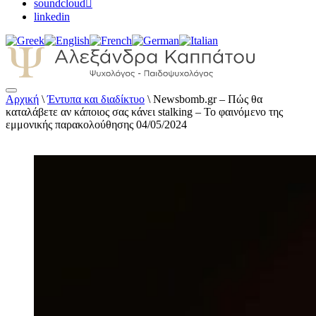
soundcloud
linkedin
Αρχική
\
Έντυπα και διαδίκτυο
\
Newsbomb.gr – Πώς θα
Αλεξάνδρα Καππάτου Ψυχολόγος –
καταλάβετε αν κάποιος σας κάνει stalking – Το φαινόμενο της
Παιδοψυχολόγος
εμμονικής παρακολούθησης 04/05/2024