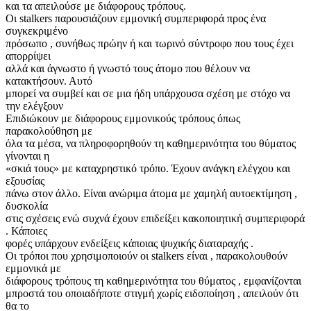
και τα απειλούσε με διάφορους τρόπους.
Οι stalkers παρουσιάζουν εμμονική συμπεριφορά προς ένα
συγκεκριμένο
πρόσωπο , συνήθως πρώην ή και τωρινό σύντροφο που τους έχει
απορρίψει
αλλά και άγνωστο ή γνωστό τους άτομο που θέλουν να
κατακτήσουν. Αυτό
μπορεί να συμβεί και σε μια ήδη υπάρχουσα σχέση με στόχο να
την ελέγξουν
Επιδιώκουν με διάφορους εμμονικούς τρόπους όπως
παρακολούθηση με
όλα τα μέσα, να πληροφορηθούν τη καθημερινότητα του θύματος
γίνονται η
«σκιά τους» με καταχρηστικό τρόπο. Έχουν ανάγκη ελέγχου και
εξουσίας
πάνω στον άλλο. Είναι ανώριμα άτομα με χαμηλή αυτοεκτίμηση ,
δυσκολία
στις σχέσεις ενώ συχνά έχουν επιδείξει κακοποιητική συμπεριφορά
. Κάποιες
φορές υπάρχουν ενδείξεις κάποιας ψυχικής διαταραχής .
Οι τρόποι που χρησιμοποιούν οι stalkers είναι , παρακολουθούν
εμμονικά με
διάφορους τρόπους τη καθημερινότητα του θύματος , εμφανίζονται
μπροστά του οποιαδήποτε στιγμή χωρίς ειδοποίηση , απειλούν ότι
θα το