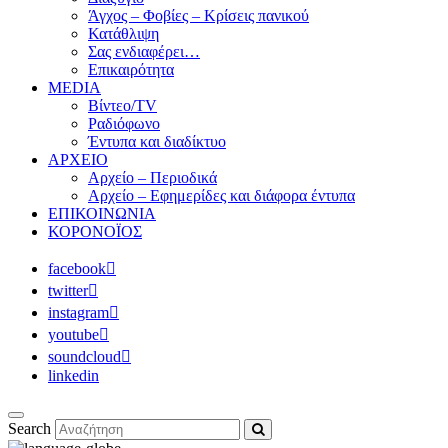
Άγχος – Φοβίες – Κρίσεις πανικού
Κατάθλιψη
Σας ενδιαφέρει…
Επικαιρότητα
MEDIA
Βίντεο/TV
Ραδιόφωνο
Έντυπα και διαδίκτυο
ΑΡΧΕΙΟ
Αρχείο – Περιοδικά
Αρχείο – Εφημερίδες και διάφορα έντυπα
ΕΠΙΚΟΙΝΩΝΙΑ
ΚΟΡΟΝΟΪΟΣ
facebook
twitter
instagram
youtube
soundcloud
linkedin
Search