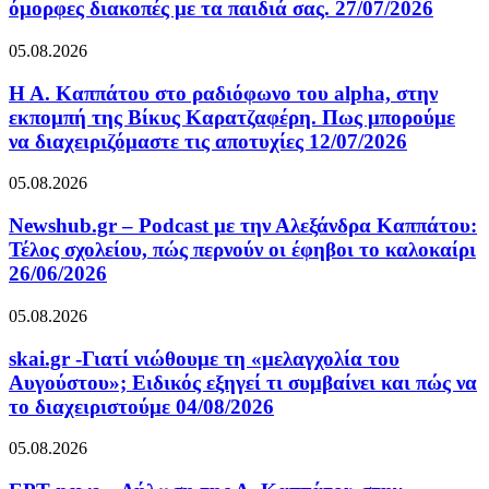
όμορφες διακοπές με τα παιδιά σας. 27/07/2026
05.08.2026
Η Α. Καππάτου στο ραδιόφωνο του alpha, στην
εκπομπή της Βίκυς Καρατζαφέρη. Πως μπορούμε
να διαχειριζόμαστε τις αποτυχίες 12/07/2026
05.08.2026
Newshub.gr – Podcast με την Αλεξάνδρα Καππάτου:
Τέλος σχολείου, πώς περνούν οι έφηβοι το καλοκαίρι
26/06/2026
05.08.2026
skai.gr -Γιατί νιώθουμε τη «μελαγχολία του
Αυγούστου»; Ειδικός εξηγεί τι συμβαίνει και πώς να
το διαχειριστούμε 04/08/2026
05.08.2026