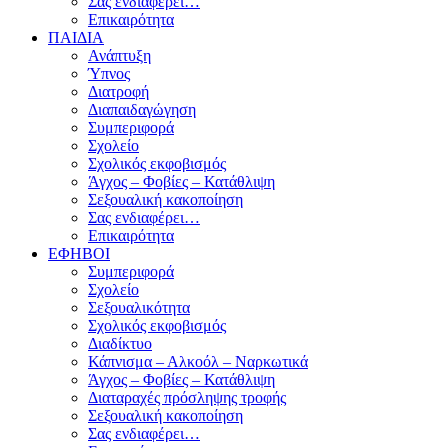
Σας ενδιαφέρει…
Επικαιρότητα
ΠΑΙΔΙΑ
Ανάπτυξη
Ύπνος
Διατροφή
Διαπαιδαγώγηση
Συμπεριφορά
Σχολείο
Σχολικός εκφοβισμός
Άγχος – Φοβίες – Κατάθλιψη
Σεξουαλική κακοποίηση
Σας ενδιαφέρει…
Επικαιρότητα
ΕΦΗΒΟΙ
Συμπεριφορά
Σχολείο
Σεξουαλικότητα
Σχολικός εκφοβισμός
Διαδίκτυο
Κάπνισμα – Αλκοόλ – Ναρκωτικά
Άγχος – Φοβίες – Κατάθλιψη
Διαταραχές πρόσληψης τροφής
Σεξουαλική κακοποίηση
Σας ενδιαφέρει…