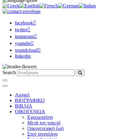
facebook
twitter
instagram
youtube
soundcloud
linkedin
Search
Αρχική
ΒΙΟΓΡΑΦΙΚΟ
ΒΙΒΛΙΑ
ΟΙΚΟΓΕΝΕΙΑ
Εγκυμοσύνη
Μετά τον τοκετό
Οικογενειακή ζωή
Στον ψυχολόγο