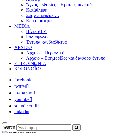
Άγχος – Φοβίες – Κρίσεις πανικού
Κατάθλιψη
Σας ενδιαφέρει…
Επικαιρότητα
MEDIA
Βίντεο/TV
Ραδιόφωνο
Έντυπα και διαδίκτυο
ΑΡΧΕΙΟ
Αρχείο – Περιοδικά
Αρχείο – Εφημερίδες και διάφορα έντυπα
ΕΠΙΚΟΙΝΩΝΙΑ
ΚΟΡΟΝΟΪΟΣ
facebook
twitter
instagram
youtube
soundcloud
linkedin
Search