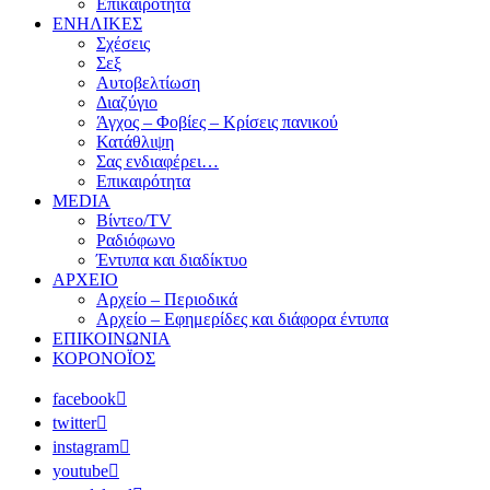
Επικαιρότητα
ΕΝΗΛΙΚΕΣ
Σχέσεις
Σεξ
Αυτοβελτίωση
Διαζύγιο
Άγχος – Φοβίες – Κρίσεις πανικού
Κατάθλιψη
Σας ενδιαφέρει…
Επικαιρότητα
MEDIA
Βίντεο/TV
Ραδιόφωνο
Έντυπα και διαδίκτυο
ΑΡΧΕΙΟ
Αρχείο – Περιοδικά
Αρχείο – Εφημερίδες και διάφορα έντυπα
ΕΠΙΚΟΙΝΩΝΙΑ
ΚΟΡΟΝΟΪΟΣ
facebook
twitter
instagram
youtube