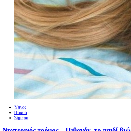
Ύπνος
Παιδιά
Σήμερα
Nυχτερινός τρόμος – Πιθανόν, το παιδί βιώ