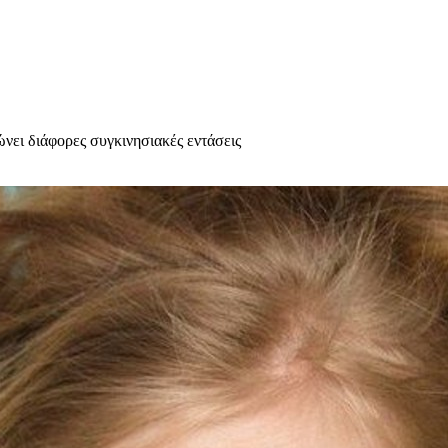
ώνει διάφορες συγκινησιακές εντάσεις
υχολόγος