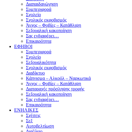
Διαπαιδαγώγηση
Συμπεριφορά
Σχολείο
Σχολικός εκφοβισμός
Άγχος – Φοβίες – Κατάθλιψη
Σεξουαλική κακοποίηση
Σας ενδιαφέρει…
Επικαιρότητα
ΕΦΗΒΟΙ
Συμπεριφορά
Σχολείο
Σεξουαλικότητα
Σχολικός εκφοβισμός
Διαδίκτυο
Κάπνισμα – Αλκοόλ – Ναρκωτικά
Άγχος – Φοβίες – Κατάθλιψη
Διαταραχές πρόσληψης τροφής
Σεξουαλική κακοποίηση
Σας ενδιαφέρει…
Επικαιρότητα
ΕΝΗΛΙΚΕΣ
Σχέσεις
Σεξ
Αυτοβελτίωση
Διαζύγιο