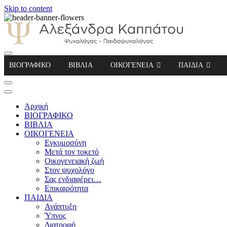
Skip to content
Αλεξάνδρα Καππάτου Ψυχολόγος – Παιδοψ
ΒΙΟΓΡΑΦΙΚΟ
ΒΙΒΛΙΑ
ΟΙΚΟΓΕΝΕΙΑ
ΠΑΙΔΙΑ
Αρχική
ΒΙΟΓΡΑΦΙΚΟ
ΒΙΒΛΙΑ
ΟΙΚΟΓΕΝΕΙΑ
Εγκυμοσύνη
Μετά τον τοκετό
Οικογενειακή ζωή
Στον ψυχολόγο
Σας ενδιαφέρει…
Επικαιρότητα
ΠΑΙΔΙΑ
Ανάπτυξη
Ύπνος
Διατροφή