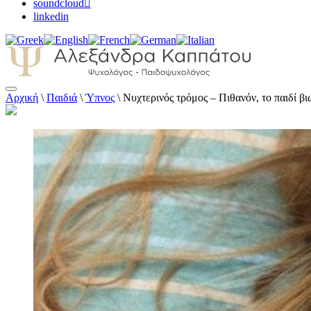
soundcloud
linkedin
Αρχική
\
Παιδιά
\
Ύπνος
\
Nυχτερινός τρόμος – Πιθανόν, το παιδί βι
Αλεξάνδρα Καππάτου Ψυχολόγος – Παιδοψ