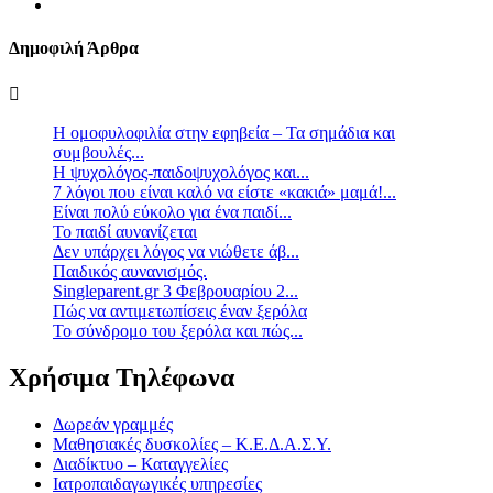
Δημοφιλή Άρθρα
Η ομοφυλοφιλία στην εφηβεία – Τα σημάδια και
συμβουλές...
Η ψυχολόγος-παιδοψυχολόγος και...
7 λόγοι που είναι καλό να είστε «κακιά» μαμά!...
Είναι πολύ εύκολο για ένα παιδί...
Το παιδί αυνανίζεται
Δεν υπάρχει λόγος να νιώθετε άβ...
Παιδικός αυνανισμός.
Singleparent.gr 3 Φεβρουαρίου 2...
Πώς να αντιμετωπίσεις έναν ξερόλα
Το σύνδρομο του ξερόλα και πώς...
Χρήσιμα Τηλέφωνα
Δωρεάν γραμμές
Μαθησιακές δυσκολίες – Κ.Ε.Δ.Α.Σ.Υ.
Διαδίκτυο – Καταγγελίες
Ιατροπαιδαγωγικές υπηρεσίες