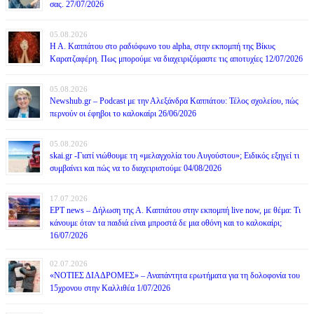
σας. 27/07/2026
05.08.2026
Η Α. Καππάτου στο ραδιόφωνο του alpha, στην εκπομπή της Βίκυς
Καρατζαφέρη. Πως μπορούμε να διαχειριζόμαστε τις αποτυχίες 12/07/2026
05.08.2026
Newshub.gr – Podcast με την Αλεξάνδρα Καππάτου: Τέλος σχολείου, πώς
περνούν οι έφηβοι το καλοκαίρι 26/06/2026
05.08.2026
skai.gr -Γιατί νιώθουμε τη «μελαγχολία του Αυγούστου»; Ειδικός εξηγεί τι
συμβαίνει και πώς να το διαχειριστούμε 04/08/2026
17.07.2026
ΕΡΤ news – Δήλωση της Α. Καππάτου στην εκπομπή live now, με θέμα: Τι
κάνουμε όταν τα παιδιά είναι μπροστά δε μια οθόνη και το καλοκαίρι;
16/07/2026
02.07.2026
«ΝΟΤΙΕΣ ΔΙΑΔΡΟΜΕΣ» – Αναπάντητα ερωτήματα για τη δολοφονία του
15χρονου στην Καλλιθέα 1/07/2026