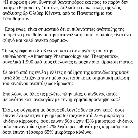
«Η κίρρωση είναι δυνητικά θανατηφόρος και προς το παρόν δεν
υπάρχει θεραπεία γι’ αυτήν», δήλωσε ο επικεφαλής της νέας
ανάλυσης δρ Όλιβερ Κένεντι, από το Πανεπιστήμιο του
Σάουθαμπτον.
«Επομένως, είναι σημαντικό ότι οι πιθανότητες ανάπτυξής της
μπορεί να μειωθούν με την κατανάλωση καφέ, ο οποίος είναι ένα
φθηνό και καλά ανεκτό ρόφημα».
Όπως γράφουν ο δρ Κένεντι και οι συνεργάτες του στην
επιθεώρηση «Alimentary Pharmacology and Therapeutics»,
συνολικά 1.990 από τους εθελοντές έπασχαν από κίρρωση ήπατος.
Σε οκτώ από τις εννέα μελέτες η αύξηση της κατανάλωσης καφέ
κατά δύο φλιτζάνια την ημέρα σχετίσθηκε με σημαντική μείωση
του κινδύνου αναπτύξεως κίρρωσης.
Επιπλέον, σε όλες τις μελέτες πλην μίας, ο κίνδυνος αυτός
μειωνόταν κατ’ αναλογίαν με την ημερήσια πρόσληψη καφέ.
Έτσι, σε σύγκριση με όσους εθελοντές δεν έπιναν καφέ, όσοι
έπιναν ένα φλιτζάνι την ημέρα διέτρεχαν κατά 22% μικρότερο
κίνδυνο κίρρωσης, όσοι έπιναν δύο είχαν 43% μικρότερο κίνδυνο,
όσοι έπιναν τρία είχαν 57% λιγότερες πιθανότητες κίρρωσης και
όσοι έπιναν τέσσερα 65% μικρότερο κίνδυνο.