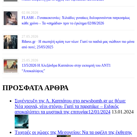
02.06.2026
FLASH – Γυναικοκτονίες: Χιλιάδες γυναίκες δολοφονούνται παγκοσμίως
κάθε χρόνο – Τα «σημάδια» πριν το έγκλημα 02/06/2026
27.05.2026
Rthess.gr · Η σιωπηλή κρίση των νέων: Γιατί τα παιδιά μας νιώθουν πιο μόνα
από ποτέ; 25/05/2025
25.05.2026
13/5/2026 Η Αλεξάνδρα Καππάτου στην εκπομπή του ΑΝΤ1
“Αποκαλύψεις”
ΠΡΟΣΦΑΤΑ ΑΡΘΡΑ
Συνέντευξη της Α. Καππάτου στο newsbomb.gr με θέμα:
Νέα χρονιά, νέοι στόχοι- Γιατί τα παρατάμε – Ειδικός
αποκαλύπτει τα μυστικά της επιτυχίας12/01/2024
13.01.2024
Τυχερές οι χώρες της Μεσογείου: Να τα οφέλη της έκθεσης