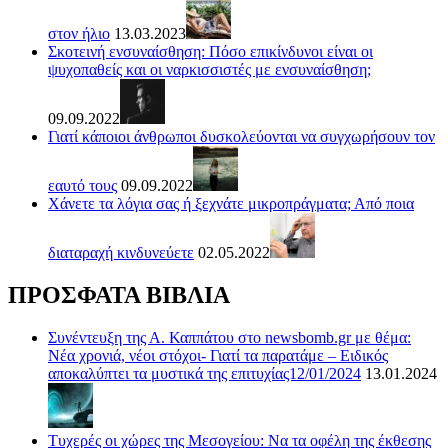
στον ήλιο
13.03.2023
Σκοτεινή ενσυναίσθηση: Πόσο επικίνδυνοι είναι οι
ψυχοπαθείς και οι ναρκισσιστές με ενσυναίσθηση;
09.09.2022
Γιατί κάποιοι άνθρωποι δυσκολεύονται να συγχωρήσουν τον
εαυτό τους
09.09.2022
Χάνετε τα λόγια σας ή ξεχνάτε μικροπράγματα; Από ποια
διαταραχή κινδυνεύετε
02.05.2022
ΠΡΟΣΦΑΤΑ ΒΙΒΛΙΑ
Συνέντευξη της Α. Καππάτου στο newsbomb.gr με θέμα:
Νέα χρονιά, νέοι στόχοι- Γιατί τα παρατάμε – Ειδικός
αποκαλύπτει τα μυστικά της επιτυχίας12/01/2024
13.01.2024
Τυχερές οι χώρες της Μεσογείου: Να τα οφέλη της έκθεσης