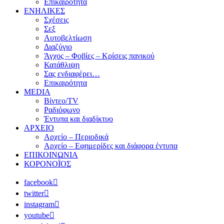
Επικαιρότητα
ΕΝΗΛΙΚΕΣ
Σχέσεις
Σεξ
Αυτοβελτίωση
Διαζύγιο
Άγχος – Φοβίες – Κρίσεις πανικού
Κατάθλιψη
Σας ενδιαφέρει…
Επικαιρότητα
MEDIA
Βίντεο/TV
Ραδιόφωνο
Έντυπα και διαδίκτυο
ΑΡΧΕΙΟ
Αρχείο – Περιοδικά
Αρχείο – Εφημερίδες και διάφορα έντυπα
ΕΠΙΚΟΙΝΩΝΙΑ
ΚΟΡΟΝΟΪΟΣ
facebook
twitter
instagram
youtube