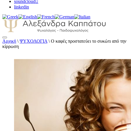
soundcloud
linkedin
Αρχική
\
ΨΥΧΟΛΟΓΙΑ
\
Ο καφές προστατεύει το συκώτι από την
Αλεξάνδρα Καππάτου Ψυχολόγος –
κίρρωση
Παιδοψυχολόγος