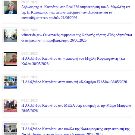
26.06.2026
Δήλωση της Α. Καππάτου στο Real FM στην εκπομπή του Δ. Μιχαλέλη και
της Ε. Κατσαμπέκη για τα αποτελέσματα των εξετάσεων και τα
συναισθήματα των παιδιών 21/06/2026
26.06.2026
iefimerida.gr – Οι νεανικές συμμορίες της διπλανής πόρτας -Πώς οδηγούνται
οι ανήλικοι στην παραβατικότητα 26/06/2026
04.06.2026
H Αλεξάνδρα Καππάτου στην εκπομπή του Μιχάλη Κεφαλογιάννη «Ζω
Καλά» 30/05/2026
04.06.2026
H Αλεξάνδρα Καππάτου στην εκπομπή «Καλημέρα Ελλάδα» 08/05/2026
04.06.2026
H Αλεξάνδρα Καππάτου στο MEGA στην εκπομπή με την Μάιρα Mπάρμπα
28/05/2026
04.06.2026
H Αλεξάνδρα Καππάτου στο κανάλι της Ναυτεμπορικής στην εκπομπή της
Νικόλ Ποφάντη για το άγχος των εξετάσεων 28/05/2026