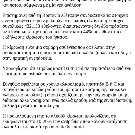
και ποτού, σύμφωνα με μία νέα ανάλυση.
Επιστήμονες από τη Βρετανία εξέτασαν συνδυαστικά τα στοιχεία
εννέα προγενέστερων μελετών, στις οποίες είχαν συμμετάσχει
συνολικώς 432.133 εθελοντές, διαπιστώνοντας ότι δύο πρόσθετα
φλιτζάνια καφέ την ημέρα μειώνουν κατά 44% τις πιθανότητες
εκδήλωσης κίρρωσης του ήπατος.
Η κίρρωση είναι μία σοβαρή ασθένεια που οφείλεται στην
αντικατάσταση του ηπατικού ιστού από ουλώδη (ουλές) και οδηγεί
στην ηπατική ανεπάρκεια.
Υπολογίζεται ότι ετησίως κοστίζει τη ζωή σε περισσότερο από ένα
εκατομμύριο ανθρώπους σε όλο τον κόσμο.
Συνήθως οφείλεται σε χρόνιο αλκοολισμό, ηπατίτιδα B ή C και
σπανιότερα σε λιπώδη νόσο του ήπατος (ο κόσμος την αποκαλεί
«λίπος στο συκώτι») η οποία σχετίζεται με την παχυσαρκία και με
διάφορα άλλα νοσήματα, ενώ πολλά κρούσματά της είναι ιδιοπαθή,
δηλαδή αγνώστου αιτιολογίας.
Η προκαλούμενη από το αλκοόλ κίρρωση υπολογίζεται ότι
εκδηλώνεται στο 10-20% των ανθρώπων που κάνουν κατάχρηση
αλκοόλ επί περισσότερο από μία δεκαετία.