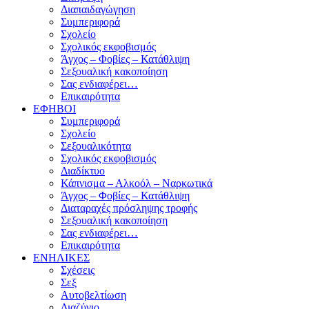
Διαπαιδαγώγηση
Συμπεριφορά
Σχολείο
Σχολικός εκφοβισμός
Άγχος – Φοβίες – Κατάθλιψη
Σεξουαλική κακοποίηση
Σας ενδιαφέρει…
Επικαιρότητα
ΕΦΗΒΟΙ
Συμπεριφορά
Σχολείο
Σεξουαλικότητα
Σχολικός εκφοβισμός
Διαδίκτυο
Κάπνισμα – Αλκοόλ – Ναρκωτικά
Άγχος – Φοβίες – Κατάθλιψη
Διαταραχές πρόσληψης τροφής
Σεξουαλική κακοποίηση
Σας ενδιαφέρει…
Επικαιρότητα
ΕΝΗΛΙΚΕΣ
Σχέσεις
Σεξ
Αυτοβελτίωση
Διαζύγιο