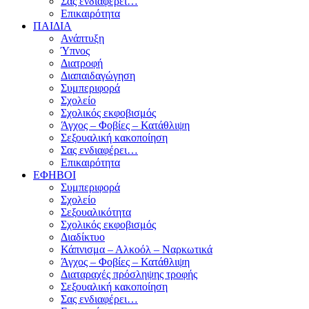
Σας ενδιαφέρει…
Επικαιρότητα
ΠΑΙΔΙΑ
Ανάπτυξη
Ύπνος
Διατροφή
Διαπαιδαγώγηση
Συμπεριφορά
Σχολείο
Σχολικός εκφοβισμός
Άγχος – Φοβίες – Κατάθλιψη
Σεξουαλική κακοποίηση
Σας ενδιαφέρει…
Επικαιρότητα
ΕΦΗΒΟΙ
Συμπεριφορά
Σχολείο
Σεξουαλικότητα
Σχολικός εκφοβισμός
Διαδίκτυο
Κάπνισμα – Αλκοόλ – Ναρκωτικά
Άγχος – Φοβίες – Κατάθλιψη
Διαταραχές πρόσληψης τροφής
Σεξουαλική κακοποίηση
Σας ενδιαφέρει…