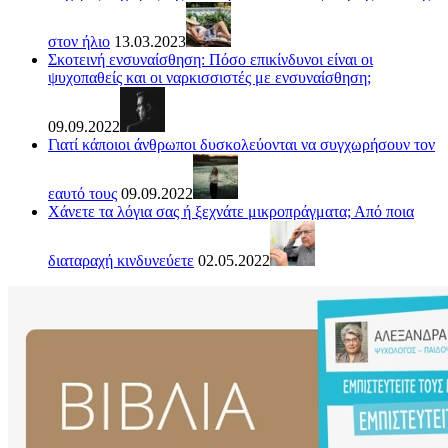
στον ήλιο
13.03.2023
Σκοτεινή ενσυναίσθηση: Πόσο επικίνδυνοι είναι οι
ψυχοπαθείς και οι ναρκισσιστές με ενσυναίσθηση;
09.09.2022
Γιατί κάποιοι άνθρωποι δυσκολεύονται να συγχωρήσουν τον
εαυτό τους
09.09.2022
Χάνετε τα λόγια σας ή ξεχνάτε μικροπράγματα; Από ποια
διαταραχή κινδυνεύετε
02.05.2022