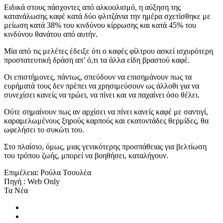
Ειδικά στους πάσχοντες από αλκοολισμό, η αύξηση της
κατανάλωσης καφέ κατά δύο φλιτζάνια την ημέρα σχετίσθηκε με
μείωση κατά 38% του κινδύνου κίρρωσης και κατά 45% του
κινδύνου θανάτου από αυτήν.
Μία από τις μελέτες έδειξε ότι ο καφές φίλτρου ασκεί ισχυρότερη
προστατευτική δράση απ’ ό,τι τα άλλα είδη βραστού καφέ.
Οι επιστήμονες, πάντως, σπεύδουν να επισημάνουν πως τα
ευρήματά τους δεν πρέπει να χρησιμεύσουν ως άλλοθι για να
συνεχίσει κανείς να τρώει, να πίνει και να παχαίνει όσο θέλει.
Ούτε σημαίνουν πως αν αρχίσει να πίνει κανείς καφέ με σαντιγί,
καραμελωμένους ξηρούς καρπούς και εκατοντάδες θερμίδες, θα
ωφελήσει το συκώτι του.
Στο πλαίσιο, όμως, μιας γενικότερης προσπάθειας για βελτίωση
του τρόπου ζωής, μπορεί να βοηθήσει, καταλήγουν.
Επιμέλεια: Ρούλα Τσουλέα
Πηγή : Web Only
Τα Νέα