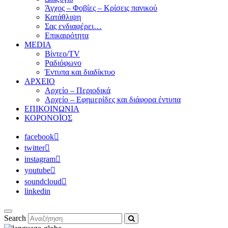
Άγχος – Φοβίες – Κρίσεις πανικού
Κατάθλιψη
Σας ενδιαφέρει…
Επικαιρότητα
MEDIA
Βίντεο/TV
Ραδιόφωνο
Έντυπα και διαδίκτυο
ΑΡΧΕΙΟ
Αρχείο – Περιοδικά
Αρχείο – Εφημερίδες και διάφορα έντυπα
ΕΠΙΚΟΙΝΩΝΙΑ
ΚΟΡΟΝΟΪΟΣ
facebook
twitter
instagram
youtube
soundcloud
linkedin
Search