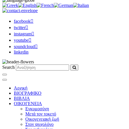
facebook
twitter
instagram
youtube
soundcloud
linkedin
Search
Αρχική
ΒΙΟΓΡΑΦΙΚΟ
ΒΙΒΛΙΑ
ΟΙΚΟΓΕΝΕΙΑ
Εγκυμοσύνη
Μετά τον τοκετό
Οικογενειακή ζωή
Στον ψυχολόγο