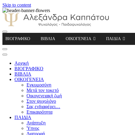
Skip to content
Αλεξάνδρα Καππάτου Ψυχολόγος – Παιδοψ
ΒΙΟΓΡΑΦΙΚΟ
ΒΙΒΛΙΑ
ΟΙΚΟΓΕΝΕΙΑ
ΠΑΙΔΙΑ
Αρχική
ΒΙΟΓΡΑΦΙΚΟ
ΒΙΒΛΙΑ
ΟΙΚΟΓΕΝΕΙΑ
Εγκυμοσύνη
Μετά τον τοκετό
Οικογενειακή ζωή
Στον ψυχολόγο
Σας ενδιαφέρει…
Επικαιρότητα
ΠΑΙΔΙΑ
Ανάπτυξη
Ύπνος
Διατροφή