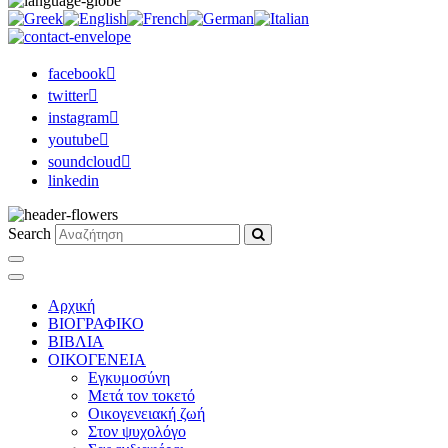
facebook
twitter
instagram
youtube
soundcloud
linkedin
Search
Αρχική
ΒΙΟΓΡΑΦΙΚΟ
ΒΙΒΛΙΑ
ΟΙΚΟΓΕΝΕΙΑ
Εγκυμοσύνη
Μετά τον τοκετό
Οικογενειακή ζωή
Στον ψυχολόγο