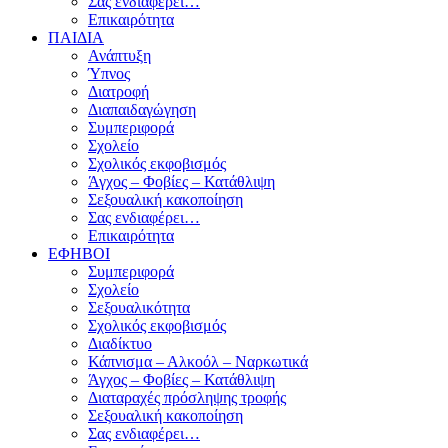
Σας ενδιαφέρει…
Επικαιρότητα
ΠΑΙΔΙΑ
Ανάπτυξη
Ύπνος
Διατροφή
Διαπαιδαγώγηση
Συμπεριφορά
Σχολείο
Σχολικός εκφοβισμός
Άγχος – Φοβίες – Κατάθλιψη
Σεξουαλική κακοποίηση
Σας ενδιαφέρει…
Επικαιρότητα
ΕΦΗΒΟΙ
Συμπεριφορά
Σχολείο
Σεξουαλικότητα
Σχολικός εκφοβισμός
Διαδίκτυο
Κάπνισμα – Αλκοόλ – Ναρκωτικά
Άγχος – Φοβίες – Κατάθλιψη
Διαταραχές πρόσληψης τροφής
Σεξουαλική κακοποίηση
Σας ενδιαφέρει…