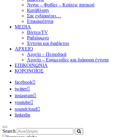
Άγχος – Φοβίες – Κρίσεις πανικού
Κατάθλιψη
Σας ενδιαφέρει…
Επικαιρότητα
MEDIA
Βίντεο/TV
Ραδιόφωνο
Έντυπα και διαδίκτυο
ΑΡΧΕΙΟ
Αρχείο – Περιοδικά
Αρχείο – Εφημερίδες και διάφορα έντυπα
ΕΠΙΚΟΙΝΩΝΙΑ
ΚΟΡΟΝΟΪΟΣ
facebook
twitter
instagram
youtube
soundcloud
linkedin
Search