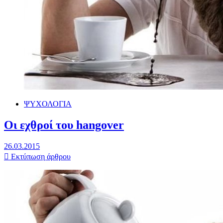
ΨΥΧΟΛΟΓΙΑ
Οι εχθροί του hangover
26.03.2015
Εκτύπωση άρθρου