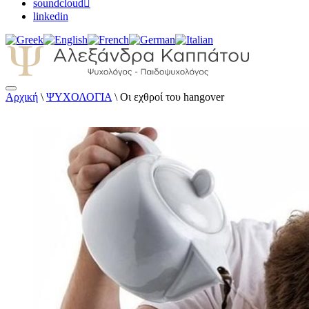
soundcloud
linkedin
Αρχική
\
ΨΥΧΟΛΟΓΙΑ
\
Οι εχθροί του hangover
Αλεξάνδρα Καππάτου Ψυχολόγος – Παιδοψ