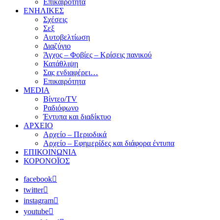
Επικαιρότητα
ΕΝΗΛΙΚΕΣ
Σχέσεις
Σεξ
Αυτοβελτίωση
Διαζύγιο
Άγχος – Φοβίες – Κρίσεις πανικού
Κατάθλιψη
Σας ενδιαφέρει…
Επικαιρότητα
MEDIA
Βίντεο/TV
Ραδιόφωνο
Έντυπα και διαδίκτυο
ΑΡΧΕΙΟ
Αρχείο – Περιοδικά
Αρχείο – Εφημερίδες και διάφορα έντυπα
ΕΠΙΚΟΙΝΩΝΙΑ
ΚΟΡΟΝΟΪΟΣ
facebook
twitter
instagram
youtube