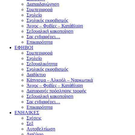
Διαπαιδαγώγηση
Συμπεριφορά
Σχολείο
Σχολικός εκφοβισμός
Άγχος – Φοβίες – Κατάθλιψη
Σεξουαλική κακοποίηση
Σας ενδιαφέρει…
Επικαιρότητα
ΕΦΗΒΟΙ
Συμπεριφορά
Σχολείο
Σεξουαλικότητα
Σχολικός εκφοβισμός
Διαδίκτυο
Κάπνισμα – Αλκοόλ – Ναρκωτικά
Άγχος – Φοβίες – Κατάθλιψη
Διαταραχές πρόσληψης τροφής
Σεξουαλική κακοποίηση
Σας ενδιαφέρει…
Επικαιρότητα
ΕΝΗΛΙΚΕΣ
Σχέσεις
Σεξ
Αυτοβελτίωση
Διαζύγιο