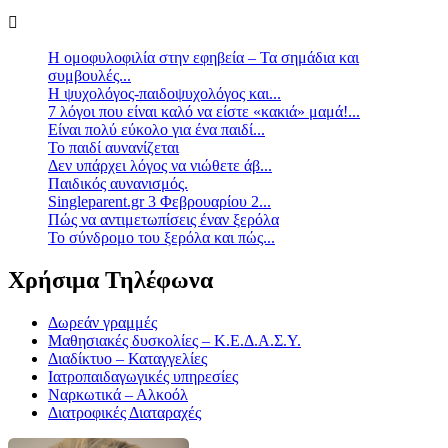
Η ομοφυλοφιλία στην εφηβεία – Τα σημάδια και
συμβουλές...
Η ψυχολόγος-παιδοψυχολόγος και...
7 λόγοι που είναι καλό να είστε «κακιά» μαμά!...
Είναι πολύ εύκολο για ένα παιδί...
Το παιδί αυνανίζεται
Δεν υπάρχει λόγος να νιώθετε άβ...
Παιδικός αυνανισμός.
Singleparent.gr 3 Φεβρουαρίου 2...
Πώς να αντιμετωπίσεις έναν ξερόλα
Το σύνδρομο του ξερόλα και πώς...
Χρήσιμα Τηλέφωνα
Δωρεάν γραμμές
Μαθησιακές δυσκολίες – Κ.Ε.Δ.Α.Σ.Υ.
Διαδίκτυο – Καταγγελίες
Ιατροπαιδαγωγικές υπηρεσίες
Ναρκωτικά – Αλκοόλ
Διατροφικές Διαταραχές