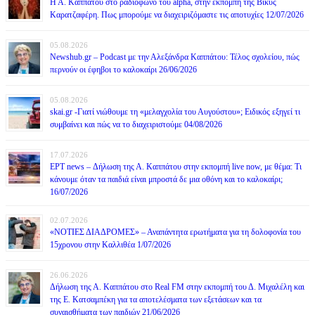
Η Α. Καππάτου στο ραδιόφωνο του alpha, στην εκπομπή της Βίκυς
Καρατζαφέρη. Πως μπορούμε να διαχειριζόμαστε τις αποτυχίες 12/07/2026
05.08.2026
Newshub.gr – Podcast με την Αλεξάνδρα Καππάτου: Τέλος σχολείου, πώς
περνούν οι έφηβοι το καλοκαίρι 26/06/2026
05.08.2026
skai.gr -Γιατί νιώθουμε τη «μελαγχολία του Αυγούστου»; Ειδικός εξηγεί τι
συμβαίνει και πώς να το διαχειριστούμε 04/08/2026
17.07.2026
ΕΡΤ news – Δήλωση της Α. Καππάτου στην εκπομπή live now, με θέμα: Τι
κάνουμε όταν τα παιδιά είναι μπροστά δε μια οθόνη και το καλοκαίρι;
16/07/2026
02.07.2026
«ΝΟΤΙΕΣ ΔΙΑΔΡΟΜΕΣ» – Αναπάντητα ερωτήματα για τη δολοφονία του
15χρονου στην Καλλιθέα 1/07/2026
26.06.2026
Δήλωση της Α. Καππάτου στο Real FM στην εκπομπή του Δ. Μιχαλέλη και
της Ε. Κατσαμπέκη για τα αποτελέσματα των εξετάσεων και τα
συναισθήματα των παιδιών 21/06/2026