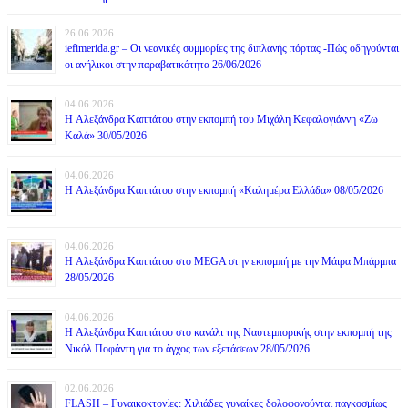
26.06.2026
iefimerida.gr – Οι νεανικές συμμορίες της διπλανής πόρτας -Πώς οδηγούνται
οι ανήλικοι στην παραβατικότητα 26/06/2026
04.06.2026
H Αλεξάνδρα Καππάτου στην εκπομπή του Μιχάλη Κεφαλογιάννη «Ζω
Καλά» 30/05/2026
04.06.2026
H Αλεξάνδρα Καππάτου στην εκπομπή «Καλημέρα Ελλάδα» 08/05/2026
04.06.2026
H Αλεξάνδρα Καππάτου στο MEGA στην εκπομπή με την Μάιρα Mπάρμπα
28/05/2026
04.06.2026
H Αλεξάνδρα Καππάτου στο κανάλι της Ναυτεμπορικής στην εκπομπή της
Νικόλ Ποφάντη για το άγχος των εξετάσεων 28/05/2026
02.06.2026
FLASH – Γυναικοκτονίες: Χιλιάδες γυναίκες δολοφονούνται παγκοσμίως