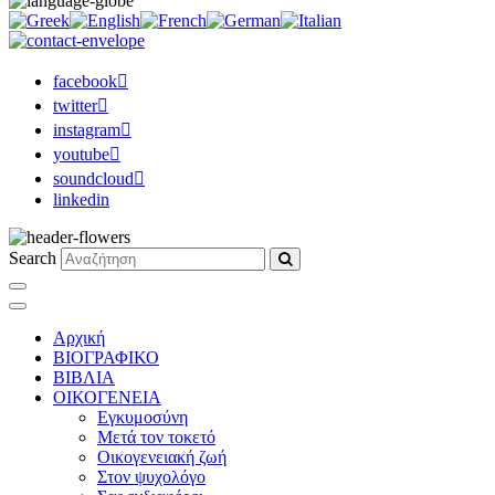
facebook
twitter
instagram
youtube
soundcloud
linkedin
Search
Αρχική
ΒΙΟΓΡΑΦΙΚΟ
ΒΙΒΛΙΑ
ΟΙΚΟΓΕΝΕΙΑ
Εγκυμοσύνη
Μετά τον τοκετό
Οικογενειακή ζωή
Στον ψυχολόγο