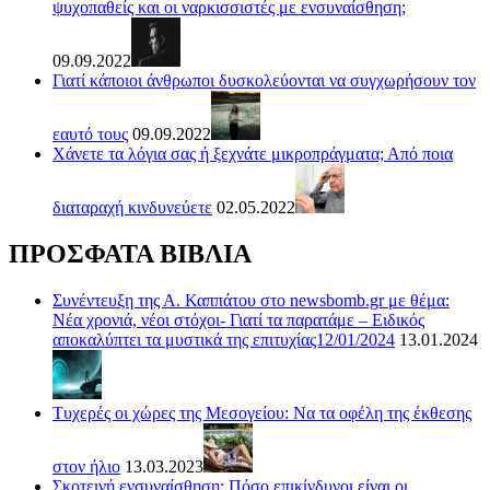
ψυχοπαθείς και οι ναρκισσιστές με ενσυναίσθηση;
09.09.2022
Γιατί κάποιοι άνθρωποι δυσκολεύονται να συγχωρήσουν τον
εαυτό τους
09.09.2022
Χάνετε τα λόγια σας ή ξεχνάτε μικροπράγματα; Από ποια
διαταραχή κινδυνεύετε
02.05.2022
ΠΡΟΣΦΑΤΑ ΒΙΒΛΙΑ
Συνέντευξη της Α. Καππάτου στο newsbomb.gr με θέμα:
Νέα χρονιά, νέοι στόχοι- Γιατί τα παρατάμε – Ειδικός
αποκαλύπτει τα μυστικά της επιτυχίας12/01/2024
13.01.2024
Τυχερές οι χώρες της Μεσογείου: Να τα οφέλη της έκθεσης
στον ήλιο
13.03.2023
Σκοτεινή ενσυναίσθηση: Πόσο επικίνδυνοι είναι οι