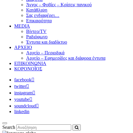
Άγχος – Φοβίες – Κρίσεις πανικού
Κατάθλιψη
Σας ενδιαφέρει…
Επικαιρότητα
MEDIA
Βίντεο/TV
Ραδιόφωνο
Έντυπα και διαδίκτυο
ΑΡΧΕΙΟ
Αρχείο – Περιοδικά
Αρχείο – Εφημερίδες και διάφορα έντυπα
ΕΠΙΚΟΙΝΩΝΙΑ
ΚΟΡΟΝΟΪΟΣ
facebook
twitter
instagram
youtube
soundcloud
linkedin
Search