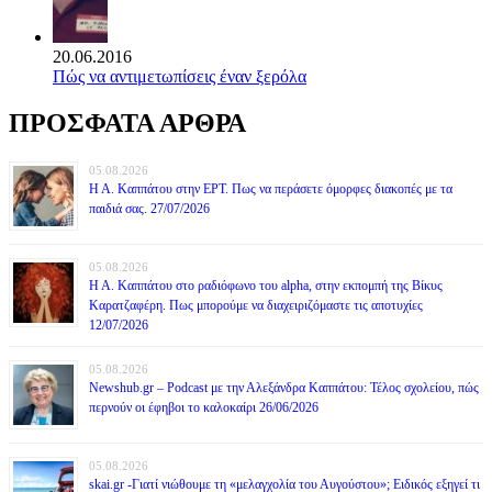
20.06.2016
Πώς να αντιμετωπίσεις έναν ξερόλα
ΠΡΟΣΦΑΤΑ ΑΡΘΡΑ
05.08.2026
Η Α. Καππάτου στην ΕΡΤ. Πως να περάσετε όμορφες διακοπές με τα
παιδιά σας. 27/07/2026
05.08.2026
Η Α. Καππάτου στο ραδιόφωνο του alpha, στην εκπομπή της Βίκυς
Καρατζαφέρη. Πως μπορούμε να διαχειριζόμαστε τις αποτυχίες
12/07/2026
05.08.2026
Newshub.gr – Podcast με την Αλεξάνδρα Καππάτου: Τέλος σχολείου, πώς
περνούν οι έφηβοι το καλοκαίρι 26/06/2026
05.08.2026
skai.gr -Γιατί νιώθουμε τη «μελαγχολία του Αυγούστου»; Ειδικός εξηγεί τι