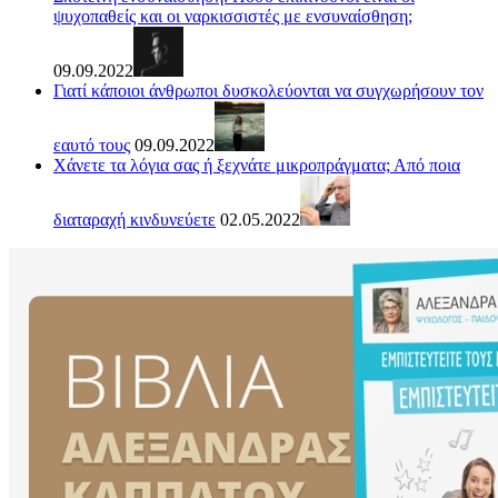
ψυχοπαθείς και οι ναρκισσιστές με ενσυναίσθηση;
09.09.2022
Γιατί κάποιοι άνθρωποι δυσκολεύονται να συγχωρήσουν τον
εαυτό τους
09.09.2022
Χάνετε τα λόγια σας ή ξεχνάτε μικροπράγματα; Από ποια
διαταραχή κινδυνεύετε
02.05.2022