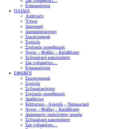
Σας ενδιαφέρει…
Επικαιρότητα
ΠΑΙΔΙΑ
Ανάπτυξη
Ύπνος
Διατροφή
Διαπαιδαγώγηση
Συμπεριφορά
Σχολείο
Σχολικός εκφοβισμός
Άγχος – Φοβίες – Κατάθλιψη
Σεξουαλική κακοποίηση
Σας ενδιαφέρει…
Επικαιρότητα
ΕΦΗΒΟΙ
Συμπεριφορά
Σχολείο
Σεξουαλικότητα
Σχολικός εκφοβισμός
Διαδίκτυο
Κάπνισμα – Αλκοόλ – Ναρκωτικά
Άγχος – Φοβίες – Κατάθλιψη
Διαταραχές πρόσληψης τροφής
Σεξουαλική κακοποίηση
Σας ενδιαφέρει…