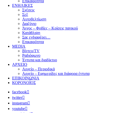
Επικαιρότητα
ΕΝΗΛΙΚΕΣ
Σχέσεις
Σεξ
Αυτοβελτίωση
Διαζύγιο
Άγχος – Φοβίες – Κρίσεις πανικού
Κατάθλιψη
Σας ενδιαφέρει…
Επικαιρότητα
MEDIA
Βίντεο/TV
Ραδιόφωνο
Έντυπα και διαδίκτυο
ΑΡΧΕΙΟ
Αρχείο – Περιοδικά
Αρχείο – Εφημερίδες και διάφορα έντυπα
ΕΠΙΚΟΙΝΩΝΙΑ
ΚΟΡΟΝΟΪΟΣ
facebook
twitter
instagram
youtube