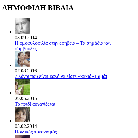
ΔΗΜΟΦΙΛΗ ΒΙΒΛΙΑ
08.09.2014
Η ομοφυλοφιλία στην εφηβεία – Τα σημάδια και
συμβουλές...
07.08.2016
7 λόγοι που είναι καλό να είστε «κακιά» μαμά!
29.05.2015
Το παιδί αυνανίζεται
03.02.2014
Παιδικός αυνανισμός.