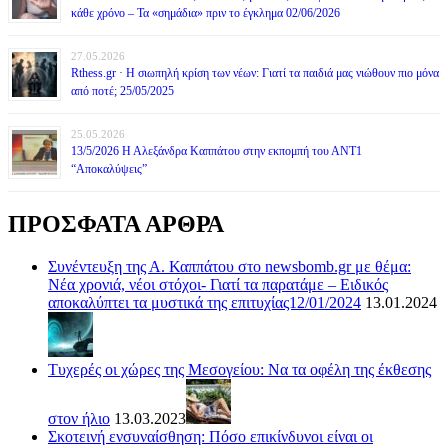
κάθε χρόνο – Τα «σημάδια» πριν το έγκλημα 02/06/2026
27.05.2026
Rthess.gr · Η σιωπηλή κρίση των νέων: Γιατί τα παιδιά μας νιώθουν πιο μόνα
από ποτέ; 25/05/2025
25.05.2026
13/5/2026 Η Αλεξάνδρα Καππάτου στην εκπομπή του ΑΝΤ1
“Αποκαλύψεις”
ΠΡΟΣΦΑΤΑ ΑΡΘΡΑ
Συνέντευξη της Α. Καππάτου στο newsbomb.gr με θέμα:
Νέα χρονιά, νέοι στόχοι- Γιατί τα παρατάμε – Ειδικός
αποκαλύπτει τα μυστικά της επιτυχίας12/01/2024
13.01.2024
Τυχερές οι χώρες της Μεσογείου: Να τα οφέλη της έκθεσης
στον ήλιο
13.03.2023
Σκοτεινή ενσυναίσθηση: Πόσο επικίνδυνοι είναι οι