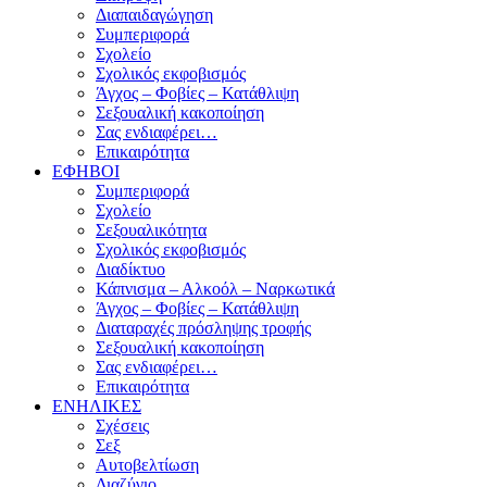
Διαπαιδαγώγηση
Συμπεριφορά
Σχολείο
Σχολικός εκφοβισμός
Άγχος – Φοβίες – Κατάθλιψη
Σεξουαλική κακοποίηση
Σας ενδιαφέρει…
Επικαιρότητα
ΕΦΗΒΟΙ
Συμπεριφορά
Σχολείο
Σεξουαλικότητα
Σχολικός εκφοβισμός
Διαδίκτυο
Κάπνισμα – Αλκοόλ – Ναρκωτικά
Άγχος – Φοβίες – Κατάθλιψη
Διαταραχές πρόσληψης τροφής
Σεξουαλική κακοποίηση
Σας ενδιαφέρει…
Επικαιρότητα
ΕΝΗΛΙΚΕΣ
Σχέσεις
Σεξ
Αυτοβελτίωση
Διαζύγιο