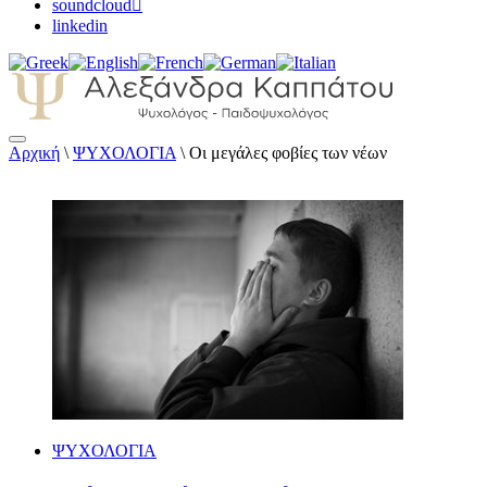
soundcloud
linkedin
Αρχική
\
ΨΥΧΟΛΟΓΙΑ
\
Οι μεγάλες φοβίες των νέων
Αλεξάνδρα Καππάτου Ψυχολόγος –
Παιδοψυχολόγος
ΨΥΧΟΛΟΓΙΑ