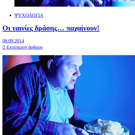
ΨΥΧΟΛΟΓΙΑ
Οι ταινίες δράσης… παχαίνουν!
08.09.2014
Εκτύπωση άρθρου