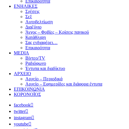
Επικαιρότητα
ΕΝΗΛΙΚΕΣ
Σχέσεις
Σεξ
Αυτοβελτίωση
Διαζύγιο
Άγχος – Φοβίες – Κρίσεις πανικού
Κατάθλιψη
Σας ενδιαφέρει…
Επικαιρότητα
MEDIA
Βίντεο/TV
Ραδιόφωνο
Έντυπα και διαδίκτυο
ΑΡΧΕΙΟ
Αρχείο – Περιοδικά
Αρχείο – Εφημερίδες και διάφορα έντυπα
ΕΠΙΚΟΙΝΩΝΙΑ
ΚΟΡΟΝΟΪΟΣ
facebook
twitter
instagram
youtube