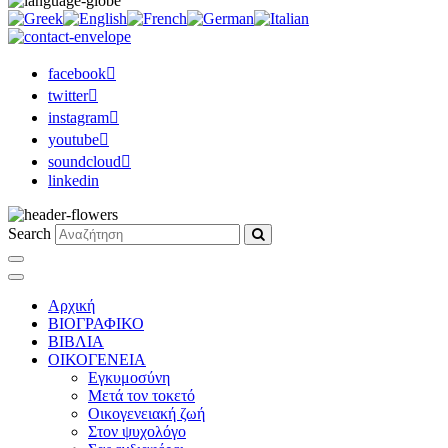
facebook
twitter
instagram
youtube
soundcloud
linkedin
Search
Αρχική
ΒΙΟΓΡΑΦΙΚΟ
ΒΙΒΛΙΑ
ΟΙΚΟΓΕΝΕΙΑ
Εγκυμοσύνη
Μετά τον τοκετό
Οικογενειακή ζωή
Στον ψυχολόγο