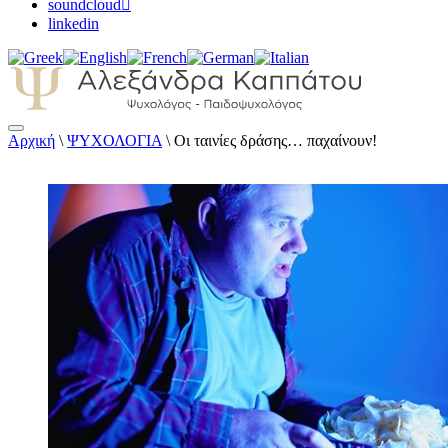
soundcloud
linkedin
Αρχική
\
ΨΥΧΟΛΟΓΙΑ
\
Οι ταινίες δράσης… παχαίνουν!
Αλεξάνδρα Καππάτου Ψυχολόγος –
Παιδοψυχολόγος