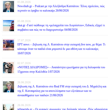
05.08.2026
Newshub.gr – Podcast με την Αλεξάνδρα Καππάτου: Τέλος σχολείου, πώς
περνούν οι έφηβοι το καλοκαίρι 26/06/2026
05.08.2026
skai.gr -Γιατί νιώθουμε τη «μελαγχολία του Αυγούστου»; Ειδικός εξηγεί τι
συμβαίνει και πώς να το διαχειριστούμε 04/08/2026
17.07.2026
ΕΡΤ news – Δήλωση της Α. Καππάτου στην εκπομπή live now, με θέμα: Τι
κάνουμε όταν τα παιδιά είναι μπροστά δε μια οθόνη και το καλοκαίρι;
16/07/2026
02.07.2026
«ΝΟΤΙΕΣ ΔΙΑΔΡΟΜΕΣ» – Αναπάντητα ερωτήματα για τη δολοφονία του
15χρονου στην Καλλιθέα 1/07/2026
26.06.2026
Δήλωση της Α. Καππάτου στο Real FM στην εκπομπή του Δ. Μιχαλέλη και
της Ε. Κατσαμπέκη για τα αποτελέσματα των εξετάσεων και τα
συναισθήματα των παιδιών 21/06/2026
26.06.2026
iefimerida.gr – Οι νεανικές συμμορίες της διπλανής πόρτας -Πώς οδηγούνται