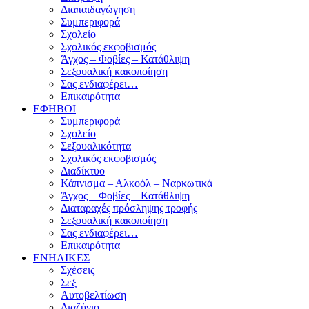
Διαπαιδαγώγηση
Συμπεριφορά
Σχολείο
Σχολικός εκφοβισμός
Άγχος – Φοβίες – Κατάθλιψη
Σεξουαλική κακοποίηση
Σας ενδιαφέρει…
Επικαιρότητα
ΕΦΗΒΟΙ
Συμπεριφορά
Σχολείο
Σεξουαλικότητα
Σχολικός εκφοβισμός
Διαδίκτυο
Κάπνισμα – Αλκοόλ – Ναρκωτικά
Άγχος – Φοβίες – Κατάθλιψη
Διαταραχές πρόσληψης τροφής
Σεξουαλική κακοποίηση
Σας ενδιαφέρει…
Επικαιρότητα
ΕΝΗΛΙΚΕΣ
Σχέσεις
Σεξ
Αυτοβελτίωση
Διαζύγιο