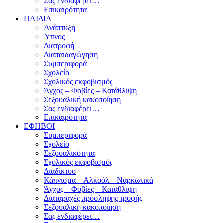
Σας ενδιαφέρει…
Επικαιρότητα
ΠΑΙΔΙΑ
Ανάπτυξη
Ύπνος
Διατροφή
Διαπαιδαγώγηση
Συμπεριφορά
Σχολείο
Σχολικός εκφοβισμός
Άγχος – Φοβίες – Κατάθλιψη
Σεξουαλική κακοποίηση
Σας ενδιαφέρει…
Επικαιρότητα
ΕΦΗΒΟΙ
Συμπεριφορά
Σχολείο
Σεξουαλικότητα
Σχολικός εκφοβισμός
Διαδίκτυο
Κάπνισμα – Αλκοόλ – Ναρκωτικά
Άγχος – Φοβίες – Κατάθλιψη
Διαταραχές πρόσληψης τροφής
Σεξουαλική κακοποίηση
Σας ενδιαφέρει…