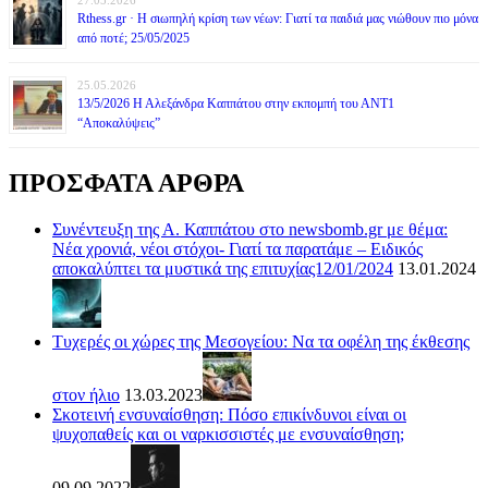
Rthess.gr · Η σιωπηλή κρίση των νέων: Γιατί τα παιδιά μας νιώθουν πιο μόνα
από ποτέ; 25/05/2025
25.05.2026
13/5/2026 Η Αλεξάνδρα Καππάτου στην εκπομπή του ΑΝΤ1
“Αποκαλύψεις”
ΠΡΟΣΦΑΤΑ ΑΡΘΡΑ
Συνέντευξη της Α. Καππάτου στο newsbomb.gr με θέμα:
Νέα χρονιά, νέοι στόχοι- Γιατί τα παρατάμε – Ειδικός
αποκαλύπτει τα μυστικά της επιτυχίας12/01/2024
13.01.2024
Τυχερές οι χώρες της Μεσογείου: Να τα οφέλη της έκθεσης
στον ήλιο
13.03.2023
Σκοτεινή ενσυναίσθηση: Πόσο επικίνδυνοι είναι οι
ψυχοπαθείς και οι ναρκισσιστές με ενσυναίσθηση;
09.09.2022