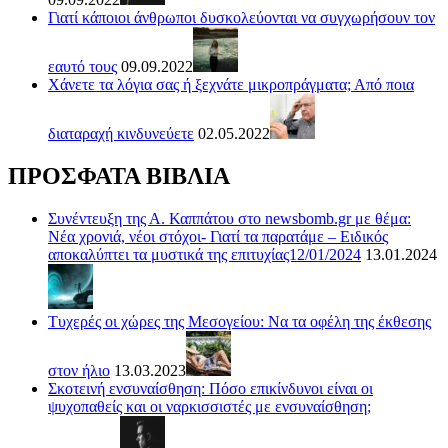
Γιατί κάποιοι άνθρωποι δυσκολεύονται να συγχωρήσουν τον
εαυτό τους
09.09.2022
Χάνετε τα λόγια σας ή ξεχνάτε μικροπράγματα; Από ποια
διαταραχή κινδυνεύετε
02.05.2022
ΠΡΟΣΦΑΤΑ ΒΙΒΛΙΑ
Συνέντευξη της Α. Καππάτου στο newsbomb.gr με θέμα:
Νέα χρονιά, νέοι στόχοι- Γιατί τα παρατάμε – Ειδικός
αποκαλύπτει τα μυστικά της επιτυχίας12/01/2024
13.01.2024
Τυχερές οι χώρες της Μεσογείου: Να τα οφέλη της έκθεσης
στον ήλιο
13.03.2023
Σκοτεινή ενσυναίσθηση: Πόσο επικίνδυνοι είναι οι
ψυχοπαθείς και οι ναρκισσιστές με ενσυναίσθηση;