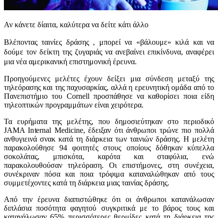
Αν κάνετε δίαιτα, καλύτερα να δείτε κάτι άλλο
Βλέποντας ταινίες δράσης , μπορεί να «βάλουμε» κιλά και να
δούμε τον δείκτη της ζυγαριάς να ανεβαίνει επικίνδυνα, αναφέρει
μια νέα αμερικανική επιστημονική έρευνα.
Προηγούμενες μελέτες έχουν δείξει μια σύνδεση μεταξύ της
τηλεόρασης και της παχυσαρκίας, αλλά η ερευνητική ομάδα από το
Πανεπιστήμιο του Cornell προσπάθησε να καθορίσει ποια είδη
τηλεοπτικών προγραμμάτων είναι χειρότερα.
Τα ευρήματα της μελέτης, που δημοσιεύτηκαν στο περιοδικό
JAMA Internal Medicine, έδειξαν ότι άνθρωποι τρώνε πιο πολλά
ανθυγιεινά σνακ κατά τη διάρκεια των ταινιών δράσης. Η μελέτη
παρακολούθησε 94 φοιτητές στους οποίους δόθηκαν κύπελλα
σοκολάτας, μπισκότα, καρότα και σταφύλια, ενώ
παρακολουθούσαν τηλεόραση. Οι επιστήμονες, στη συνέχεια,
συνέκριναν πόσα και ποια τρόφιμα καταναλώθηκαν από τους
συμμετέχοντες κατά τη διάρκεια μιας ταινίας δράσης.
Από την έρευνα διαπιστώθηκε ότι οι άνθρωποι κατανάλωσαν
διπλάσια ποσότητα φαγητού συγκριτικά με το βάρος τους και
κατανάλωσαν 65% περισσότερες θερμίδες κατά τη διάρκεια της