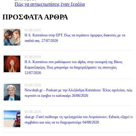
Πώς να αντιμετωπίσεις έναν ξερόλα
ΠΡΟΣΦΑΤΑ ΑΡΘΡΑ
05.08.2026
Η Α. Καππάτου στην ΕΡΤ. Πως να περάσετε όμορφες διακοπές με τα
παιδιά σας. 27/07/2026
05.08.2026
Η Α. Καππάτου στο ραδιόφωνο του alpha, στην εκπομπή της Βίκυς
Καρατζαφέρη. Πως μπορούμε να διαχειριζόμαστε τις αποτυχίες
12/07/2026
05.08.2026
Newshub.gr – Podcast με την Αλεξάνδρα Καππάτου: Τέλος σχολείου, πώς
περνούν οι έφηβοι το καλοκαίρι 26/06/2026
05.08.2026
skai.gr -Γιατί νιώθουμε τη «μελαγχολία του Αυγούστου»; Ειδικός εξηγεί τι
συμβαίνει και πώς να το διαχειριστούμε 04/08/2026