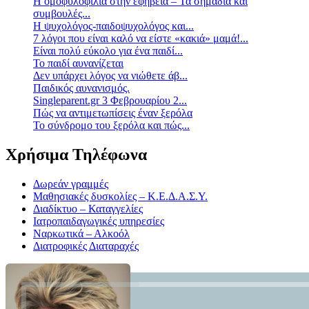
Η ομοφυλοφιλία στην εφηβεία – Τα σημάδια και
συμβουλές...
Η ψυχολόγος-παιδοψυχολόγος και...
7 λόγοι που είναι καλό να είστε «κακιά» μαμά!...
Είναι πολύ εύκολο για ένα παιδί...
Το παιδί αυνανίζεται
Δεν υπάρχει λόγος να νιώθετε άβ...
Παιδικός αυνανισμός.
Singleparent.gr 3 Φεβρουαρίου 2...
Πώς να αντιμετωπίσεις έναν ξερόλα
Το σύνδρομο του ξερόλα και πώς...
Χρήσιμα Τηλέφωνα
Δωρεάν γραμμές
Μαθησιακές δυσκολίες – Κ.Ε.Δ.Α.Σ.Υ.
Διαδίκτυο – Καταγγελίες
Ιατροπαιδαγωγικές υπηρεσίες
Ναρκωτικά – Αλκοόλ
Διατροφικές Διαταραχές