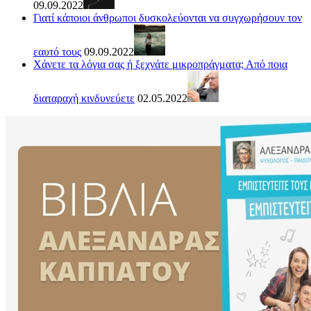
09.09.2022
Γιατί κάποιοι άνθρωποι δυσκολεύονται να συγχωρήσουν τον
εαυτό τους
09.09.2022
Χάνετε τα λόγια σας ή ξεχνάτε μικροπράγματα; Από ποια
διαταραχή κινδυνεύετε
02.05.2022