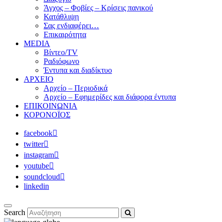
Άγχος – Φοβίες – Κρίσεις πανικού
Κατάθλιψη
Σας ενδιαφέρει…
Επικαιρότητα
MEDIA
Βίντεο/TV
Ραδιόφωνο
Έντυπα και διαδίκτυο
ΑΡΧΕΙΟ
Αρχείο – Περιοδικά
Αρχείο – Εφημερίδες και διάφορα έντυπα
ΕΠΙΚΟΙΝΩΝΙΑ
ΚΟΡΟΝΟΪΟΣ
facebook
twitter
instagram
youtube
soundcloud
linkedin
Search