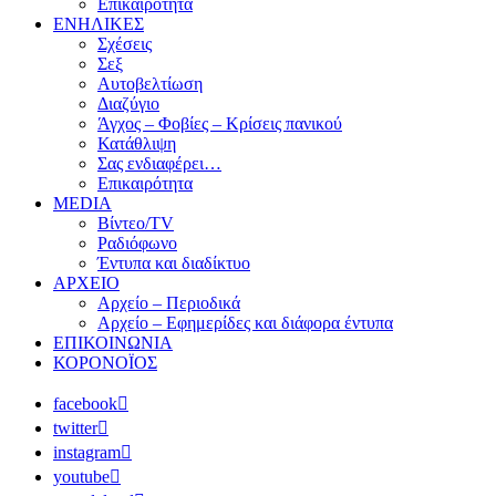
Επικαιρότητα
ΕΝΗΛΙΚΕΣ
Σχέσεις
Σεξ
Αυτοβελτίωση
Διαζύγιο
Άγχος – Φοβίες – Κρίσεις πανικού
Κατάθλιψη
Σας ενδιαφέρει…
Επικαιρότητα
MEDIA
Βίντεο/TV
Ραδιόφωνο
Έντυπα και διαδίκτυο
ΑΡΧΕΙΟ
Αρχείο – Περιοδικά
Αρχείο – Εφημερίδες και διάφορα έντυπα
ΕΠΙΚΟΙΝΩΝΙΑ
ΚΟΡΟΝΟΪΟΣ
facebook
twitter
instagram
youtube