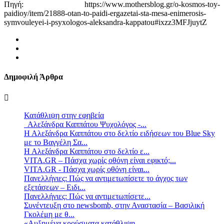
Πηγή: https://www.mothersblog.gr/o-kosmos-toy-
paidioy/item/21888-otan-to-paidi-ergazetai-sta-mesa-enimerosis-
symvouleyei-i-psyxologos-aleksandra-kappatou#ixzz3MFJjuytZ
Δημοφιλή Άρθρα
Κατάθλιψη στην εφηβεία
Αλεξάνδρα Καππάτου Ψυχολόγος -...
Η Αλεξάνδρα Καππάτου στο δελτίο ειδήσεων του Blue Sky
με το Βαγγέλη Σα...
Η Αλεξάνδρα Καππάτου στο δελτίο ε...
VITA.GR – Πάσχα χωρίς οθόνη είναι εφικτό;...
VITA.GR - Πάσχα χωρίς οθόνη είναι...
Πανελλήνιες: Πώς να αντιμετωπίσετε το άγχος των
εξετάσεων – Ειδι...
Πανελλήνιες: Πώς να αντιμετωπίσετε...
Συνέντευξη στο newsbomb, στην Αναστασία – Βασιλική
Γκολέμη με θ...
«Αυξημένα κρούσματα κατάθλιψη...