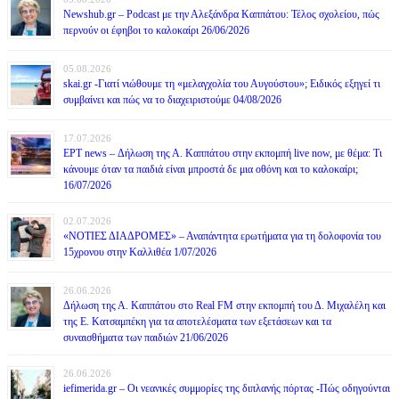
Newshub.gr – Podcast με την Αλεξάνδρα Καππάτου: Τέλος σχολείου, πώς
περνούν οι έφηβοι το καλοκαίρι 26/06/2026
05.08.2026
skai.gr -Γιατί νιώθουμε τη «μελαγχολία του Αυγούστου»; Ειδικός εξηγεί τι
συμβαίνει και πώς να το διαχειριστούμε 04/08/2026
17.07.2026
ΕΡΤ news – Δήλωση της Α. Καππάτου στην εκπομπή live now, με θέμα: Τι
κάνουμε όταν τα παιδιά είναι μπροστά δε μια οθόνη και το καλοκαίρι;
16/07/2026
02.07.2026
«ΝΟΤΙΕΣ ΔΙΑΔΡΟΜΕΣ» – Αναπάντητα ερωτήματα για τη δολοφονία του
15χρονου στην Καλλιθέα 1/07/2026
26.06.2026
Δήλωση της Α. Καππάτου στο Real FM στην εκπομπή του Δ. Μιχαλέλη και
της Ε. Κατσαμπέκη για τα αποτελέσματα των εξετάσεων και τα
συναισθήματα των παιδιών 21/06/2026
26.06.2026
iefimerida.gr – Οι νεανικές συμμορίες της διπλανής πόρτας -Πώς οδηγούνται