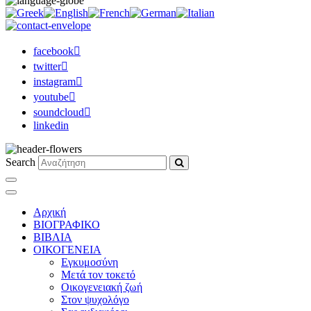
facebook
twitter
instagram
youtube
soundcloud
linkedin
Search
Αρχική
ΒΙΟΓΡΑΦΙΚΟ
ΒΙΒΛΙΑ
ΟΙΚΟΓΕΝΕΙΑ
Εγκυμοσύνη
Μετά τον τοκετό
Οικογενειακή ζωή
Στον ψυχολόγο