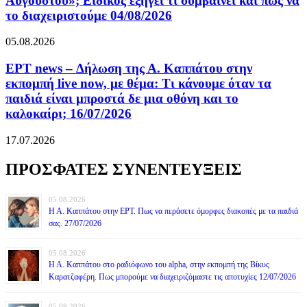
Αυγούστου»; Ειδικός εξηγεί τι συμβαίνει και πώς να
το διαχειριστούμε 04/08/2026
05.08.2026
ΕΡΤ news – Δήλωση της Α. Καππάτου στην
εκπομπή live now, με θέμα: Τι κάνουμε όταν τα
παιδιά είναι μπροστά δε μια οθόνη και το
καλοκαίρι; 16/07/2026
17.07.2026
ΠΡΟΣΦΑΤΕΣ ΣΥΝΕΝΤΕΥΞΕΙΣ
05.08.2026
Η Α. Καππάτου στην ΕΡΤ. Πως να περάσετε όμορφες διακοπές με τα παιδιά
σας. 27/07/2026
05.08.2026
Η Α. Καππάτου στο ραδιόφωνο του alpha, στην εκπομπή της Βίκυς
Καρατζαφέρη. Πως μπορούμε να διαχειριζόμαστε τις αποτυχίες 12/07/2026
05.08.2026