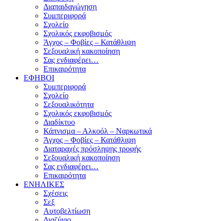
Διαπαιδαγώγηση
Συμπεριφορά
Σχολείο
Σχολικός εκφοβισμός
Άγχος – Φοβίες – Κατάθλιψη
Σεξουαλική κακοποίηση
Σας ενδιαφέρει…
Επικαιρότητα
ΕΦΗΒΟΙ
Συμπεριφορά
Σχολείο
Σεξουαλικότητα
Σχολικός εκφοβισμός
Διαδίκτυο
Κάπνισμα – Αλκοόλ – Ναρκωτικά
Άγχος – Φοβίες – Κατάθλιψη
Διαταραχές πρόσληψης τροφής
Σεξουαλική κακοποίηση
Σας ενδιαφέρει…
Επικαιρότητα
ΕΝΗΛΙΚΕΣ
Σχέσεις
Σεξ
Αυτοβελτίωση
Διαζύγιο