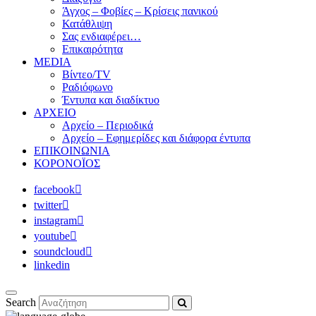
Άγχος – Φοβίες – Κρίσεις πανικού
Κατάθλιψη
Σας ενδιαφέρει…
Επικαιρότητα
MEDIA
Βίντεο/TV
Ραδιόφωνο
Έντυπα και διαδίκτυο
ΑΡΧΕΙΟ
Αρχείο – Περιοδικά
Αρχείο – Εφημερίδες και διάφορα έντυπα
ΕΠΙΚΟΙΝΩΝΙΑ
ΚΟΡΟΝΟΪΟΣ
facebook
twitter
instagram
youtube
soundcloud
linkedin
Search