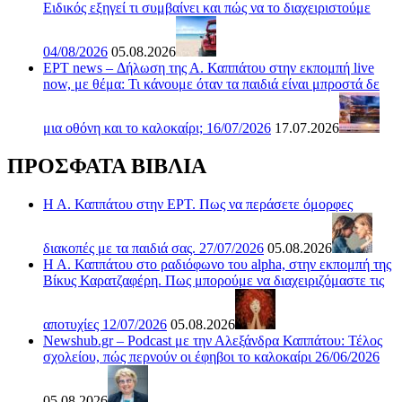
Ειδικός εξηγεί τι συμβαίνει και πώς να το διαχειριστούμε
04/08/2026
05.08.2026
ΕΡΤ news – Δήλωση της Α. Καππάτου στην εκπομπή live
now, με θέμα: Τι κάνουμε όταν τα παιδιά είναι μπροστά δε
μια οθόνη και το καλοκαίρι; 16/07/2026
17.07.2026
ΠΡΟΣΦΑΤΑ ΒΙΒΛΙΑ
Η Α. Καππάτου στην ΕΡΤ. Πως να περάσετε όμορφες
διακοπές με τα παιδιά σας. 27/07/2026
05.08.2026
Η Α. Καππάτου στο ραδιόφωνο του alpha, στην εκπομπή της
Βίκυς Καρατζαφέρη. Πως μπορούμε να διαχειριζόμαστε τις
αποτυχίες 12/07/2026
05.08.2026
Newshub.gr – Podcast με την Αλεξάνδρα Καππάτου: Τέλος
σχολείου, πώς περνούν οι έφηβοι το καλοκαίρι 26/06/2026
05.08.2026