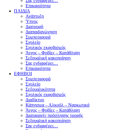
Σας ενδιαφέρει…
Επικαιρότητα
ΠΑΙΔΙΑ
Ανάπτυξη
Ύπνος
Διατροφή
Διαπαιδαγώγηση
Συμπεριφορά
Σχολείο
Σχολικός εκφοβισμός
Άγχος – Φοβίες – Κατάθλιψη
Σεξουαλική κακοποίηση
Σας ενδιαφέρει…
Επικαιρότητα
ΕΦΗΒΟΙ
Συμπεριφορά
Σχολείο
Σεξουαλικότητα
Σχολικός εκφοβισμός
Διαδίκτυο
Κάπνισμα – Αλκοόλ – Ναρκωτικά
Άγχος – Φοβίες – Κατάθλιψη
Διαταραχές πρόσληψης τροφής
Σεξουαλική κακοποίηση
Σας ενδιαφέρει…