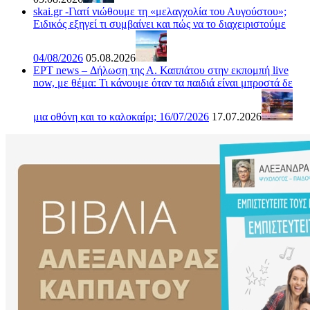
skai.gr -Γιατί νιώθουμε τη «μελαγχολία του Αυγούστου»;
Ειδικός εξηγεί τι συμβαίνει και πώς να το διαχειριστούμε
04/08/2026
05.08.2026
ΕΡΤ news – Δήλωση της Α. Καππάτου στην εκπομπή live
now, με θέμα: Τι κάνουμε όταν τα παιδιά είναι μπροστά δε
μια οθόνη και το καλοκαίρι; 16/07/2026
17.07.2026