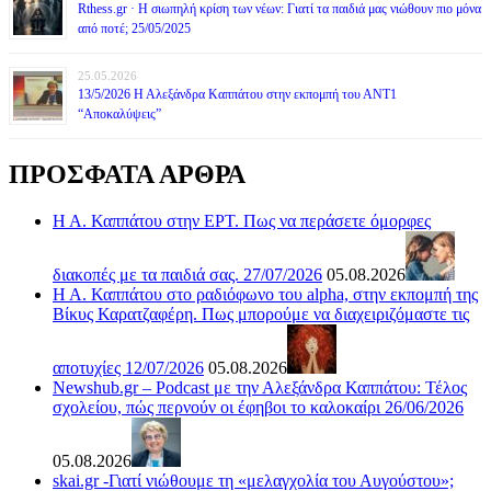
Rthess.gr · Η σιωπηλή κρίση των νέων: Γιατί τα παιδιά μας νιώθουν πιο μόνα
από ποτέ; 25/05/2025
25.05.2026
13/5/2026 Η Αλεξάνδρα Καππάτου στην εκπομπή του ΑΝΤ1
“Αποκαλύψεις”
ΠΡΟΣΦΑΤΑ ΑΡΘΡΑ
Η Α. Καππάτου στην ΕΡΤ. Πως να περάσετε όμορφες
διακοπές με τα παιδιά σας. 27/07/2026
05.08.2026
Η Α. Καππάτου στο ραδιόφωνο του alpha, στην εκπομπή της
Βίκυς Καρατζαφέρη. Πως μπορούμε να διαχειριζόμαστε τις
αποτυχίες 12/07/2026
05.08.2026
Newshub.gr – Podcast με την Αλεξάνδρα Καππάτου: Τέλος
σχολείου, πώς περνούν οι έφηβοι το καλοκαίρι 26/06/2026
05.08.2026
skai.gr -Γιατί νιώθουμε τη «μελαγχολία του Αυγούστου»;