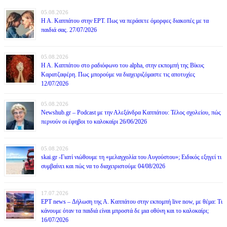
05.08.2026
Η Α. Καππάτου στην ΕΡΤ. Πως να περάσετε όμορφες διακοπές με τα
παιδιά σας. 27/07/2026
05.08.2026
Η Α. Καππάτου στο ραδιόφωνο του alpha, στην εκπομπή της Βίκυς
Καρατζαφέρη. Πως μπορούμε να διαχειριζόμαστε τις αποτυχίες
12/07/2026
05.08.2026
Newshub.gr – Podcast με την Αλεξάνδρα Καππάτου: Τέλος σχολείου, πώς
περνούν οι έφηβοι το καλοκαίρι 26/06/2026
05.08.2026
skai.gr -Γιατί νιώθουμε τη «μελαγχολία του Αυγούστου»; Ειδικός εξηγεί τι
συμβαίνει και πώς να το διαχειριστούμε 04/08/2026
17.07.2026
ΕΡΤ news – Δήλωση της Α. Καππάτου στην εκπομπή live now, με θέμα: Τι
κάνουμε όταν τα παιδιά είναι μπροστά δε μια οθόνη και το καλοκαίρι;
16/07/2026