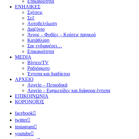
Επικαιρότητα
ΕΝΗΛΙΚΕΣ
Σχέσεις
Σεξ
Αυτοβελτίωση
Διαζύγιο
Άγχος – Φοβίες – Κρίσεις πανικού
Κατάθλιψη
Σας ενδιαφέρει…
Επικαιρότητα
MEDIA
Βίντεο/TV
Ραδιόφωνο
Έντυπα και διαδίκτυο
ΑΡΧΕΙΟ
Αρχείο – Περιοδικά
Αρχείο – Εφημερίδες και διάφορα έντυπα
ΕΠΙΚΟΙΝΩΝΙΑ
ΚΟΡΟΝΟΪΟΣ
facebook
twitter
instagram
youtube