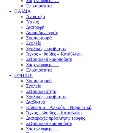
Σας ενδιαφέρει…
Επικαιρότητα
ΠΑΙΔΙΑ
Ανάπτυξη
Ύπνος
Διατροφή
Διαπαιδαγώγηση
Συμπεριφορά
Σχολείο
Σχολικός εκφοβισμός
Άγχος – Φοβίες – Κατάθλιψη
Σεξουαλική κακοποίηση
Σας ενδιαφέρει…
Επικαιρότητα
ΕΦΗΒΟΙ
Συμπεριφορά
Σχολείο
Σεξουαλικότητα
Σχολικός εκφοβισμός
Διαδίκτυο
Κάπνισμα – Αλκοόλ – Ναρκωτικά
Άγχος – Φοβίες – Κατάθλιψη
Διαταραχές πρόσληψης τροφής
Σεξουαλική κακοποίηση
Σας ενδιαφέρει…