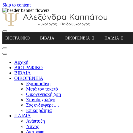
Skip to content
Αλεξάνδρα Καππάτου Ψυχολόγος – Παιδοψ
ΒΙΟΓΡΑΦΙΚΟ
ΒΙΒΛΙΑ
ΟΙΚΟΓΕΝΕΙΑ
ΠΑΙΔΙΑ
Αρχική
ΒΙΟΓΡΑΦΙΚΟ
ΒΙΒΛΙΑ
ΟΙΚΟΓΕΝΕΙΑ
Εγκυμοσύνη
Μετά τον τοκετό
Οικογενειακή ζωή
Στον ψυχολόγο
Σας ενδιαφέρει…
Επικαιρότητα
ΠΑΙΔΙΑ
Ανάπτυξη
Ύπνος
Διατροφή