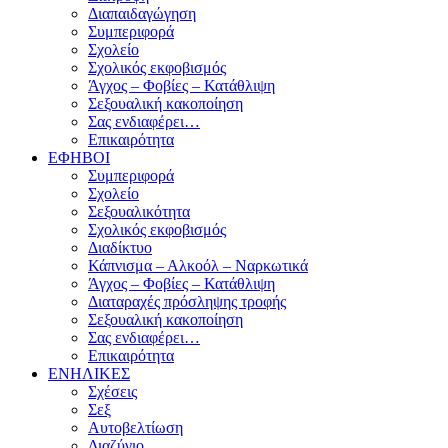
Διαπαιδαγώγηση
Συμπεριφορά
Σχολείο
Σχολικός εκφοβισμός
Άγχος – Φοβίες – Κατάθλιψη
Σεξουαλική κακοποίηση
Σας ενδιαφέρει…
Επικαιρότητα
ΕΦΗΒΟΙ
Συμπεριφορά
Σχολείο
Σεξουαλικότητα
Σχολικός εκφοβισμός
Διαδίκτυο
Κάπνισμα – Αλκοόλ – Ναρκωτικά
Άγχος – Φοβίες – Κατάθλιψη
Διαταραχές πρόσληψης τροφής
Σεξουαλική κακοποίηση
Σας ενδιαφέρει…
Επικαιρότητα
ΕΝΗΛΙΚΕΣ
Σχέσεις
Σεξ
Αυτοβελτίωση
Διαζύγιο