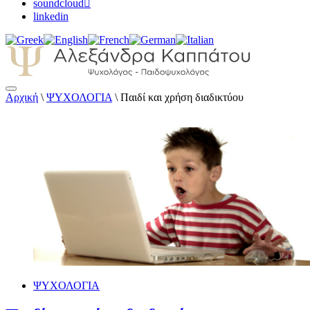
soundcloud
linkedin
Αρχική
\
ΨΥΧΟΛΟΓΙΑ
\
Παιδί και χρήση διαδικτύου
Αλεξάνδρα Καππάτου Ψυχολόγος – Παιδοψ
ΨΥΧΟΛΟΓΙΑ