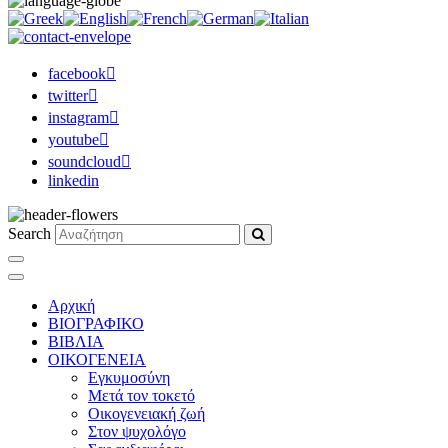
facebook
twitter
instagram
youtube
soundcloud
linkedin
Search
Αρχική
ΒΙΟΓΡΑΦΙΚΟ
ΒΙΒΛΙΑ
ΟΙΚΟΓΕΝΕΙΑ
Εγκυμοσύνη
Μετά τον τοκετό
Οικογενειακή ζωή
Στον ψυχολόγο