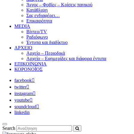
Άγχος – Φοβίες – Κρίσεις πανικού
Κατάθλιψη
Σας ενδιαφέρει…
Επικαιρότητα
MEDIA
Βίντεο/TV
Ραδιόφωνο
Έντυπα και διαδίκτυο
ΑΡΧΕΙΟ
Αρχείο – Περιοδικά
Αρχείο – Εφημερίδες και διάφορα έντυπα
ΕΠΙΚΟΙΝΩΝΙΑ
ΚΟΡΟΝΟΪΟΣ
facebook
twitter
instagram
youtube
soundcloud
linkedin
Search