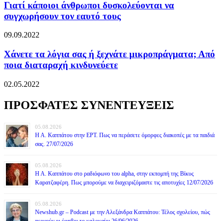
Γιατί κάποιοι άνθρωποι δυσκολεύονται να
συγχωρήσουν τον εαυτό τους
09.09.2022
Χάνετε τα λόγια σας ή ξεχνάτε μικροπράγματα; Από
ποια διαταραχή κινδυνεύετε
02.05.2022
ΠΡΟΣΦΑΤΕΣ ΣΥΝΕΝΤΕΥΞΕΙΣ
05.08.2026
Η Α. Καππάτου στην ΕΡΤ. Πως να περάσετε όμορφες διακοπές με τα παιδιά
σας. 27/07/2026
05.08.2026
Η Α. Καππάτου στο ραδιόφωνο του alpha, στην εκπομπή της Βίκυς
Καρατζαφέρη. Πως μπορούμε να διαχειριζόμαστε τις αποτυχίες 12/07/2026
05.08.2026
Newshub.gr – Podcast με την Αλεξάνδρα Καππάτου: Τέλος σχολείου, πώς
περνούν οι έφηβοι το καλοκαίρι 26/06/2026