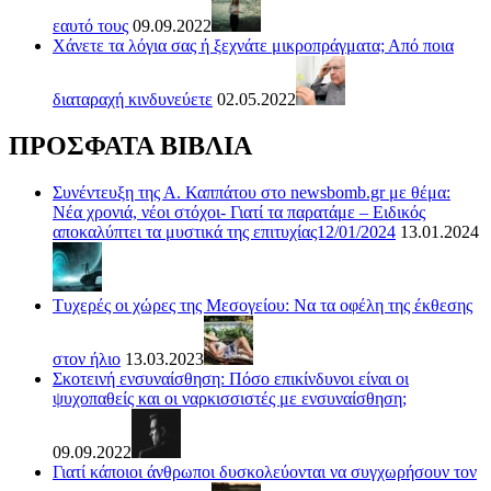
εαυτό τους
09.09.2022
Χάνετε τα λόγια σας ή ξεχνάτε μικροπράγματα; Από ποια
διαταραχή κινδυνεύετε
02.05.2022
ΠΡΟΣΦΑΤΑ ΒΙΒΛΙΑ
Συνέντευξη της Α. Καππάτου στο newsbomb.gr με θέμα:
Νέα χρονιά, νέοι στόχοι- Γιατί τα παρατάμε – Ειδικός
αποκαλύπτει τα μυστικά της επιτυχίας12/01/2024
13.01.2024
Τυχερές οι χώρες της Μεσογείου: Να τα οφέλη της έκθεσης
στον ήλιο
13.03.2023
Σκοτεινή ενσυναίσθηση: Πόσο επικίνδυνοι είναι οι
ψυχοπαθείς και οι ναρκισσιστές με ενσυναίσθηση;
09.09.2022
Γιατί κάποιοι άνθρωποι δυσκολεύονται να συγχωρήσουν τον