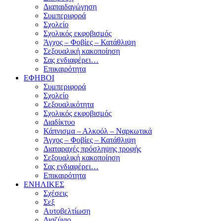
Διαπαιδαγώγηση
Συμπεριφορά
Σχολείο
Σχολικός εκφοβισμός
Άγχος – Φοβίες – Κατάθλιψη
Σεξουαλική κακοποίηση
Σας ενδιαφέρει…
Επικαιρότητα
ΕΦΗΒΟΙ
Συμπεριφορά
Σχολείο
Σεξουαλικότητα
Σχολικός εκφοβισμός
Διαδίκτυο
Κάπνισμα – Αλκοόλ – Ναρκωτικά
Άγχος – Φοβίες – Κατάθλιψη
Διαταραχές πρόσληψης τροφής
Σεξουαλική κακοποίηση
Σας ενδιαφέρει…
Επικαιρότητα
ΕΝΗΛΙΚΕΣ
Σχέσεις
Σεξ
Αυτοβελτίωση
Διαζύγιο