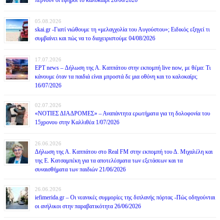
05.08.2026
skai.gr -Γιατί νιώθουμε τη «μελαγχολία του Αυγούστου»; Ειδικός εξηγεί τι
συμβαίνει και πώς να το διαχειριστούμε 04/08/2026
17.07.2026
ΕΡΤ news – Δήλωση της Α. Καππάτου στην εκπομπή live now, με θέμα: Τι
κάνουμε όταν τα παιδιά είναι μπροστά δε μια οθόνη και το καλοκαίρι;
16/07/2026
02.07.2026
«ΝΟΤΙΕΣ ΔΙΑΔΡΟΜΕΣ» – Αναπάντητα ερωτήματα για τη δολοφονία του
15χρονου στην Καλλιθέα 1/07/2026
26.06.2026
Δήλωση της Α. Καππάτου στο Real FM στην εκπομπή του Δ. Μιχαλέλη και
της Ε. Κατσαμπέκη για τα αποτελέσματα των εξετάσεων και τα
συναισθήματα των παιδιών 21/06/2026
26.06.2026
iefimerida.gr – Οι νεανικές συμμορίες της διπλανής πόρτας -Πώς οδηγούνται
οι ανήλικοι στην παραβατικότητα 26/06/2026