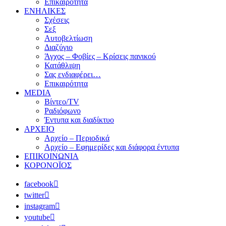
Επικαιρότητα
ΕΝΗΛΙΚΕΣ
Σχέσεις
Σεξ
Αυτοβελτίωση
Διαζύγιο
Άγχος – Φοβίες – Κρίσεις πανικού
Κατάθλιψη
Σας ενδιαφέρει…
Επικαιρότητα
MEDIA
Βίντεο/TV
Ραδιόφωνο
Έντυπα και διαδίκτυο
ΑΡΧΕΙΟ
Αρχείο – Περιοδικά
Αρχείο – Εφημερίδες και διάφορα έντυπα
ΕΠΙΚΟΙΝΩΝΙΑ
ΚΟΡΟΝΟΪΟΣ
facebook
twitter
instagram
youtube