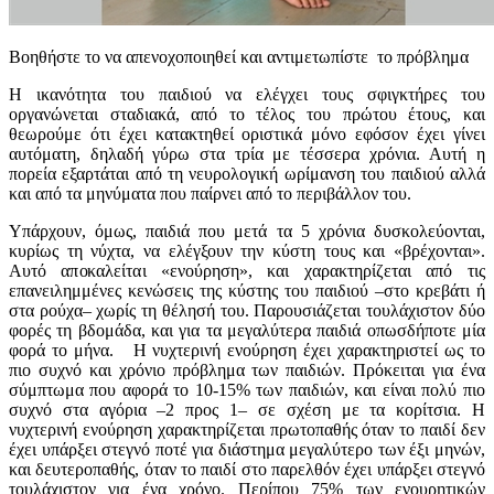
Βοηθήστε το να απενοχοποιηθεί και αντιμετωπίστε το πρόβλημα
H ικανότητα του παιδιού να ελέγχει τους σφιγκτήρες του
οργανώνεται σταδιακά, από το τέλος του πρώτου έτους, και
θεωρούμε ότι έχει κατακτηθεί οριστικά μόνο εφόσον έχει γίνει
αυτόματη, δηλαδή γύρω στα τρία με τέσσερα χρόνια. Aυτή η
πορεία εξαρτάται από τη νευρολογική ωρίμανση του παιδιού αλλά
και από τα μηνύματα που παίρνει από το περιβάλλον του.
Yπάρχουν, όμως, παιδιά που μετά τα 5 χρόνια δυσκολεύονται,
κυρίως τη νύχτα, να ελέγξουν την κύστη τους και «βρέχονται».
Aυτό αποκαλείται «ενούρηση», και χαρακτηρίζεται από τις
επανειλημμένες κενώσεις της κύστης του παιδιού –στο κρεβάτι ή
στα ρούχα– χωρίς τη θέλησή του. Παρουσιάζεται τουλάχιστον δύο
φορές τη βδομάδα, και για τα μεγαλύτερα παιδιά οπωσδήποτε μία
φορά το μήνα. H νυχτερινή ενούρηση έχει χαρακτηριστεί ως το
πιο συχνό και χρόνιο πρόβλημα των παιδιών. Πρόκειται για ένα
σύμπτωμα που αφορά το 10-15% των παιδιών, και είναι πολύ πιο
συχνό στα αγόρια –2 προς 1– σε σχέση με τα κορίτσια. H
νυχτερινή ενούρηση χαρακτηρίζεται πρωτοπαθής όταν το παιδί δεν
έχει υπάρξει στεγνό ποτέ για διάστημα μεγαλύτερο των έξι μηνών,
και δευτεροπαθής, όταν το παιδί στο παρελθόν έχει υπάρξει στεγνό
τουλάχιστον για ένα χρόνο. Περίπου 75% των ενουρητικών