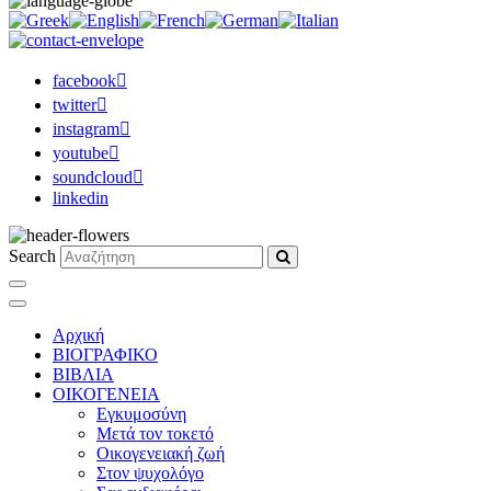
facebook
twitter
instagram
youtube
soundcloud
linkedin
Search
Αρχική
ΒΙΟΓΡΑΦΙΚΟ
ΒΙΒΛΙΑ
ΟΙΚΟΓΕΝΕΙΑ
Εγκυμοσύνη
Μετά τον τοκετό
Οικογενειακή ζωή
Στον ψυχολόγο