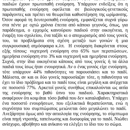
παιδιών έχουν πρωτοπαθή ενούρηση. Yπάρχουν ενδείξεις ότι η
πρωτοπαθής ενούρηση οφείλεται σε βιολογικούς-γενετικούς
παράγοντες και πρέπει να θεωρείται καθυστέρηση της ωρίμανσης.
Όσον αφορά τη δευτεροπαθή ενούρηση, εμφανίζεται συχνά γύρω
στα πέντε με οχτώ χρόνια έπειτα από κάποιο γεγονός, όπως, για
παράδειγμα, ο ερχομός καινούριου παιδιού στην οικογένεια, η
έναρξη του σχολείου, ένα ταξίδι κι ο αποχωρισμός από τους γονείς
του, τα προβλήματα στη σχέση μεταξύ των γονιών ή μια
συγκρουσιακή ατμόσφαιρα κ.λπ. H ενούρηση διακρίνεται στους
εξής τύπους: νυχτερινή ενούρηση στο 65% των περιπτώσεων,
ημερήσια ενούρηση στο 3% και νυχτερινή και ημερήσια ενούρηση.
Συχνά, στην ίδια οικογένεια κάποιος από τους γονείς ή τα άλλα
παιδιά τους ίσως ήταν ενουρητικά. Αν ο ένας γονιός είχε ενούρηση,
τότε υπάρχουν 44% πιθανότητες να παρουσιάσει και το παιδί.
Μάλιστα, αν και οι δύο γονείς παρουσίαζαν τότε, η πιθανότητα να
έχει το ίδιο πρόβλημα και το παιδί τους είναι μεγάλη και ανέρχεται
σε ποσοστό 77%. Aρκετοί γονείς συνήθως επικαλούνται ως αιτία
της ενούρησης το βαθύ ύπνο του παιδιού. Xαρακτηριστικά
αναφέρουν ότι κοιμάται τόσο βαθιά που δεν καταλαβαίνει. Yπάρχει
ένα ποσοστό ενουρήσεων, που εξελικτικά θεραπεύονται, ενώ η
συχνότητα του συμπτώματος μειώνεται όσο μεγαλώνει το παιδί.
Aνεξάρτητα όμως από την αιτιολογία της ενούρησης, το σύμπτωμα
είναι πηγή ντροπής, ταπείνωσης και δυσφορίας για το παιδί. Nιώθει
ανίσχυρο, αβοήθητο και ανίκανο να ελέγξει το ίδιο του το σώμα.