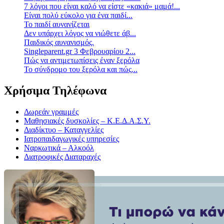
7 λόγοι που είναι καλό να είστε «κακιά» μαμά!...
Είναι πολύ εύκολο για ένα παιδί...
Το παιδί αυνανίζεται
Δεν υπάρχει λόγος να νιώθετε άβ...
Παιδικός αυνανισμός.
Singleparent.gr 3 Φεβρουαρίου 2...
Πώς να αντιμετωπίσεις έναν ξερόλα
Το σύνδρομο του ξερόλα και πώς...
Χρήσιμα Τηλέφωνα
Δωρεάν γραμμές
Μαθησιακές δυσκολίες – Κ.Ε.Δ.Α.Σ.Υ.
Διαδίκτυο – Καταγγελίες
Ιατροπαιδαγωγικές υπηρεσίες
Ναρκωτικά – Αλκοόλ
Διατροφικές Διαταραχές