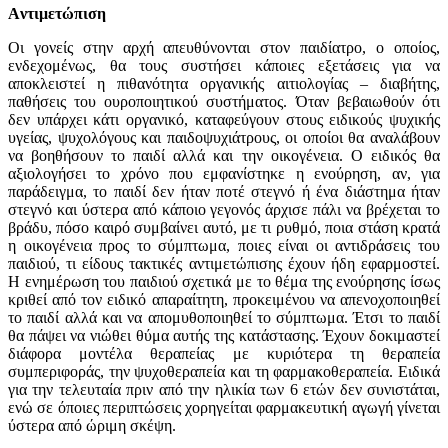
Aντιμετώπιση
Οι γονείς στην αρχή απευθύνονται στον παιδίατρο, ο οποίος,
ενδεχομένως, θα τους συστήσει κάποιες εξετάσεις για να
αποκλειστεί η πιθανότητα οργανικής αιτιολογίας – διαβήτης,
παθήσεις του ουροποιητικού συστήματος. Όταν βεβαιωθούν ότι
δεν υπάρχει κάτι οργανικό, καταφεύγουν στους ειδικούς ψυχικής
υγείας, ψυχολόγους και παιδοψυχιάτρους, οι οποίοι θα αναλάβουν
να βοηθήσουν το παιδί αλλά και την οικογένεια. O ειδικός θα
αξιολογήσει το χρόνο που εμφανίστηκε η ενούρηση, αν, για
παράδειγμα, το παιδί δεν ήταν ποτέ στεγνό ή ένα διάστημα ήταν
στεγνό και ύστερα από κάποιο γεγονός άρχισε πάλι να βρέχεται το
βράδυ, πόσο καιρό συμβαίνει αυτό, με τι ρυθμό, ποια στάση κρατά
η οικογένεια προς το σύμπτωμα, ποιες είναι οι αντιδράσεις του
παιδιού, τι είδους τακτικές αντιμετώπισης έχουν ήδη εφαρμοστεί.
H ενημέρωση του παιδιού σχετικά με το θέμα της ενούρησης ίσως
κριθεί από τον ειδικό απαραίτητη, προκειμένου να απενοχοποιηθεί
το παιδί αλλά και να απομυθοποιηθεί το σύμπτωμα. Έτσι το παιδί
θα πάψει να νιώθει θύμα αυτής της κατάστασης. Έχουν δοκιμαστεί
διάφορα μοντέλα θεραπείας με κυριότερα τη θεραπεία
συμπεριφοράς, την ψυχοθεραπεία και τη φαρμακοθεραπεία. Ειδικά
για την τελευταία πριν από την ηλικία των 6 ετών δεν συνιστάται,
ενώ σε όποιες περιπτώσεις χορηγείται φαρμακευτική αγωγή γίνεται
ύστερα από ώριμη σκέψη.