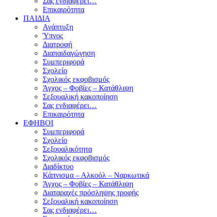
Σας ενδιαφέρει…
Επικαιρότητα
ΠΑΙΔΙΑ
Ανάπτυξη
Ύπνος
Διατροφή
Διαπαιδαγώγηση
Συμπεριφορά
Σχολείο
Σχολικός εκφοβισμός
Άγχος – Φοβίες – Κατάθλιψη
Σεξουαλική κακοποίηση
Σας ενδιαφέρει…
Επικαιρότητα
ΕΦΗΒΟΙ
Συμπεριφορά
Σχολείο
Σεξουαλικότητα
Σχολικός εκφοβισμός
Διαδίκτυο
Κάπνισμα – Αλκοόλ – Ναρκωτικά
Άγχος – Φοβίες – Κατάθλιψη
Διαταραχές πρόσληψης τροφής
Σεξουαλική κακοποίηση
Σας ενδιαφέρει…