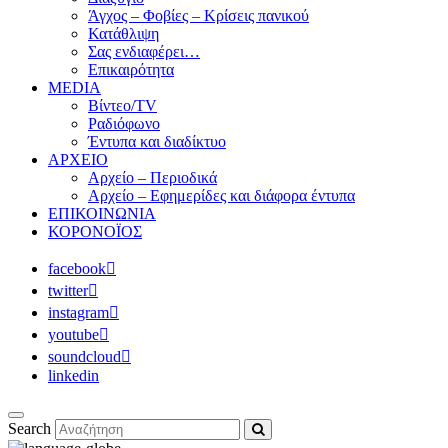
Άγχος – Φοβίες – Κρίσεις πανικού
Κατάθλιψη
Σας ενδιαφέρει…
Επικαιρότητα
MEDIA
Βίντεο/TV
Ραδιόφωνο
Έντυπα και διαδίκτυο
ΑΡΧΕΙΟ
Αρχείο – Περιοδικά
Αρχείο – Εφημερίδες και διάφορα έντυπα
ΕΠΙΚΟΙΝΩΝΙΑ
ΚΟΡΟΝΟΪΟΣ
facebook
twitter
instagram
youtube
soundcloud
linkedin
Search