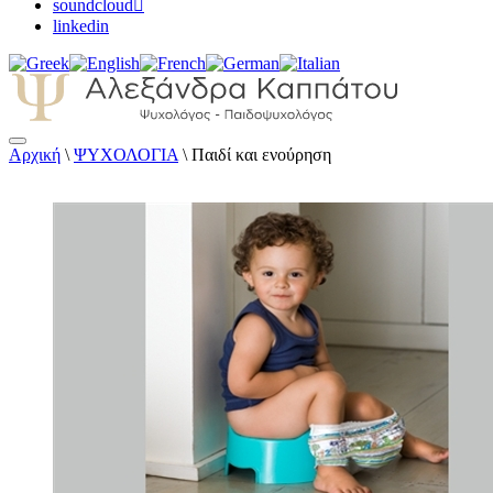
soundcloud
linkedin
Αρχική
\
ΨΥΧΟΛΟΓΙΑ
\
Παιδί και ενούρηση
Αλεξάνδρα Καππάτου Ψυχολόγος –
Παιδοψυχολόγος