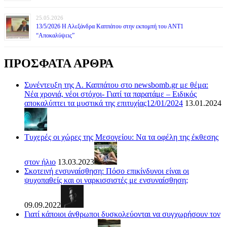
25.05.2026
13/5/2026 Η Αλεξάνδρα Καππάτου στην εκπομπή του ΑΝΤ1
“Αποκαλύψεις”
ΠΡΟΣΦΑΤΑ ΑΡΘΡΑ
Συνέντευξη της Α. Καππάτου στο newsbomb.gr με θέμα:
Νέα χρονιά, νέοι στόχοι- Γιατί τα παρατάμε – Ειδικός
αποκαλύπτει τα μυστικά της επιτυχίας12/01/2024
13.01.2024
Τυχερές οι χώρες της Μεσογείου: Να τα οφέλη της έκθεσης
στον ήλιο
13.03.2023
Σκοτεινή ενσυναίσθηση: Πόσο επικίνδυνοι είναι οι
ψυχοπαθείς και οι ναρκισσιστές με ενσυναίσθηση;
09.09.2022
Γιατί κάποιοι άνθρωποι δυσκολεύονται να συγχωρήσουν τον