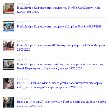
04.06.2026
H Αλεξάνδρα Καππάτου στην εκπομπή του Μιχάλη Κεφαλογιάννη «Ζω
Καλά» 30/05/2026
04.06.2026
H Αλεξάνδρα Καππάτου στην εκπομπή «Καλημέρα Ελλάδα» 08/05/2026
04.06.2026
H Αλεξάνδρα Καππάτου στο MEGA στην εκπομπή με την Μάιρα Mπάρμπα
28/05/2026
04.06.2026
H Αλεξάνδρα Καππάτου στο κανάλι της Ναυτεμπορικής στην εκπομπή της
Νικόλ Ποφάντη για το άγχος των εξετάσεων 28/05/2026
02.06.2026
FLASH – Γυναικοκτονίες: Χιλιάδες γυναίκες δολοφονούνται παγκοσμίως
κάθε χρόνο – Τα «σημάδια» πριν το έγκλημα 02/06/2026
27.05.2026
Rthess.gr · Η σιωπηλή κρίση των νέων: Γιατί τα παιδιά μας νιώθουν πιο μόνα
από ποτέ; 25/05/2025