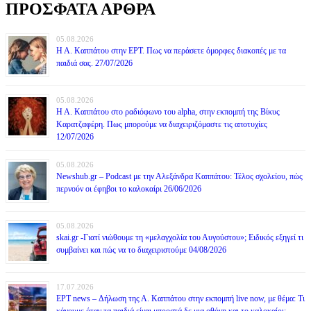
ΠΡΟΣΦΑΤΑ ΑΡΘΡΑ
05.08.2026
Η Α. Καππάτου στην ΕΡΤ. Πως να περάσετε όμορφες διακοπές με τα
παιδιά σας. 27/07/2026
05.08.2026
Η Α. Καππάτου στο ραδιόφωνο του alpha, στην εκπομπή της Βίκυς
Καρατζαφέρη. Πως μπορούμε να διαχειριζόμαστε τις αποτυχίες
12/07/2026
05.08.2026
Newshub.gr – Podcast με την Αλεξάνδρα Καππάτου: Τέλος σχολείου, πώς
περνούν οι έφηβοι το καλοκαίρι 26/06/2026
05.08.2026
skai.gr -Γιατί νιώθουμε τη «μελαγχολία του Αυγούστου»; Ειδικός εξηγεί τι
συμβαίνει και πώς να το διαχειριστούμε 04/08/2026
17.07.2026
ΕΡΤ news – Δήλωση της Α. Καππάτου στην εκπομπή live now, με θέμα: Τι