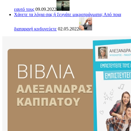
εαυτό τους
09.09.2022
Χάνετε τα λόγια σας ή ξεχνάτε μικροπράγματα; Από ποια
διαταραχή κινδυνεύετε
02.05.2022