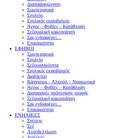
Διαπαιδαγώγηση
Συμπεριφορά
Σχολείο
Σχολικός εκφοβισμός
Άγχος – Φοβίες – Κατάθλιψη
Σεξουαλική κακοποίηση
Σας ενδιαφέρει…
Επικαιρότητα
ΕΦΗΒΟΙ
Συμπεριφορά
Σχολείο
Σεξουαλικότητα
Σχολικός εκφοβισμός
Διαδίκτυο
Κάπνισμα – Αλκοόλ – Ναρκωτικά
Άγχος – Φοβίες – Κατάθλιψη
Διαταραχές πρόσληψης τροφής
Σεξουαλική κακοποίηση
Σας ενδιαφέρει…
Επικαιρότητα
ΕΝΗΛΙΚΕΣ
Σχέσεις
Σεξ
Αυτοβελτίωση
Διαζύγιο