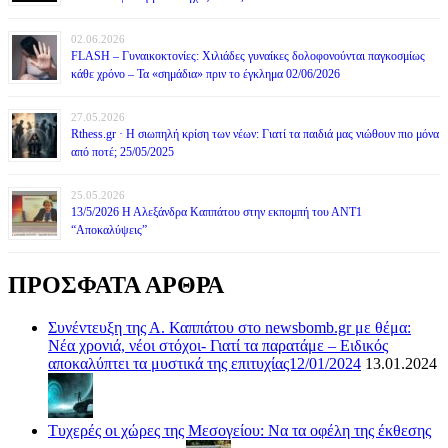
02.06.2026
FLASH – Γυναικοκτονίες: Χιλιάδες γυναίκες δολοφονούνται παγκοσμίως
κάθε χρόνο – Τα «σημάδια» πριν το έγκλημα 02/06/2026
27.05.2026
Rthess.gr · Η σιωπηλή κρίση των νέων: Γιατί τα παιδιά μας νιώθουν πιο μόνα
από ποτέ; 25/05/2025
25.05.2026
13/5/2026 Η Αλεξάνδρα Καππάτου στην εκπομπή του ΑΝΤ1
“Αποκαλύψεις”
ΠΡΟΣΦΑΤΑ ΑΡΘΡΑ
Συνέντευξη της Α. Καππάτου στο newsbomb.gr με θέμα:
Νέα χρονιά, νέοι στόχοι- Γιατί τα παρατάμε – Ειδικός
αποκαλύπτει τα μυστικά της επιτυχίας12/01/2024
13.01.2024
Τυχερές οι χώρες της Μεσογείου: Να τα οφέλη της έκθεσης