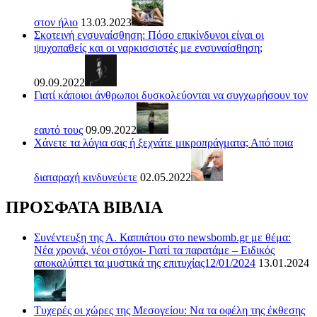
στον ήλιο
13.03.2023
Σκοτεινή ενσυναίσθηση: Πόσο επικίνδυνοι είναι οι
ψυχοπαθείς και οι ναρκισσιστές με ενσυναίσθηση;
09.09.2022
Γιατί κάποιοι άνθρωποι δυσκολεύονται να συγχωρήσουν τον
εαυτό τους
09.09.2022
Χάνετε τα λόγια σας ή ξεχνάτε μικροπράγματα; Από ποια
διαταραχή κινδυνεύετε
02.05.2022
ΠΡΟΣΦΑΤΑ ΒΙΒΛΙΑ
Συνέντευξη της Α. Καππάτου στο newsbomb.gr με θέμα:
Νέα χρονιά, νέοι στόχοι- Γιατί τα παρατάμε – Ειδικός
αποκαλύπτει τα μυστικά της επιτυχίας12/01/2024
13.01.2024
Τυχερές οι χώρες της Μεσογείου: Να τα οφέλη της έκθεσης