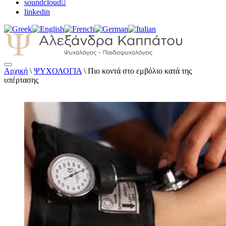
soundcloud
linkedin
Αρχική
\
ΨΥΧΟΛΟΓΙΑ
\
Πιο κοντά στο εμβόλιο κατά της
Αλεξάνδρα Καππάτου Ψυχολόγος –
υπέρτασης
Παιδοψυχολόγος