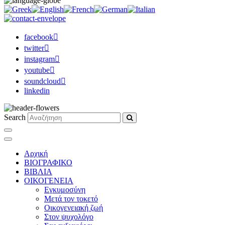
facebook
twitter
instagram
youtube
soundcloud
linkedin
Search
Αρχική
ΒΙΟΓΡΑΦΙΚΟ
ΒΙΒΛΙΑ
ΟΙΚΟΓΕΝΕΙΑ
Εγκυμοσύνη
Μετά τον τοκετό
Οικογενειακή ζωή
Στον ψυχολόγο