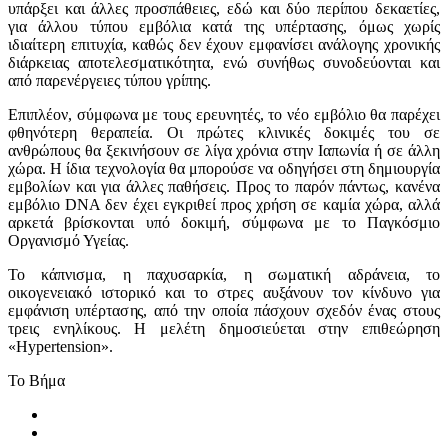
υπάρξει και άλλες προσπάθειες, εδώ και δύο περίπου δεκαετίες,
για άλλου τύπου εμβόλια κατά της υπέρτασης, όμως χωρίς
ιδιαίτερη επιτυχία, καθώς δεν έχουν εμφανίσει ανάλογης χρονικής
διάρκειας αποτελεσματικότητα, ενώ συνήθως συνοδεύονται και
από παρενέργειες τύπου γρίπης.
Επιπλέον, σύμφωνα με τους ερευνητές, το νέο εμβόλιο θα παρέχει
φθηνότερη θεραπεία. Οι πρώτες κλινικές δοκιμές του σε
ανθρώπους θα ξεκινήσουν σε λίγα χρόνια στην Ιαπωνία ή σε άλλη
χώρα. Η ίδια τεχνολογία θα μπορούσε να οδηγήσει στη δημιουργία
εμβολίων και για άλλες παθήσεις. Προς το παρόν πάντως, κανένα
εμβόλιο DNA δεν έχει εγκριθεί προς χρήση σε καμία χώρα, αλλά
αρκετά βρίσκονται υπό δοκιμή, σύμφωνα με το Παγκόσμιο
Οργανισμό Υγείας.
Το κάπνισμα, η παχυσαρκία, η σωματική αδράνεια, το
οικογενειακό ιστορικό και το στρες αυξάνουν τον κίνδυνο για
εμφάνιση υπέρτασης, από την οποία πάσχουν σχεδόν ένας στους
τρεις ενηλίκους. Η μελέτη δημοσιεύεται στην επιθεώρηση
«Hypertension».
To Βήμα