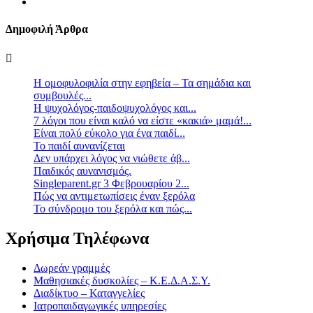
Δημοφιλή Άρθρα
Η ομοφυλοφιλία στην εφηβεία – Τα σημάδια και
συμβουλές...
Η ψυχολόγος-παιδοψυχολόγος και...
7 λόγοι που είναι καλό να είστε «κακιά» μαμά!...
Είναι πολύ εύκολο για ένα παιδί...
Το παιδί αυνανίζεται
Δεν υπάρχει λόγος να νιώθετε άβ...
Παιδικός αυνανισμός.
Singleparent.gr 3 Φεβρουαρίου 2...
Πώς να αντιμετωπίσεις έναν ξερόλα
Το σύνδρομο του ξερόλα και πώς...
Χρήσιμα Τηλέφωνα
Δωρεάν γραμμές
Μαθησιακές δυσκολίες – Κ.Ε.Δ.Α.Σ.Υ.
Διαδίκτυο – Καταγγελίες
Ιατροπαιδαγωγικές υπηρεσίες