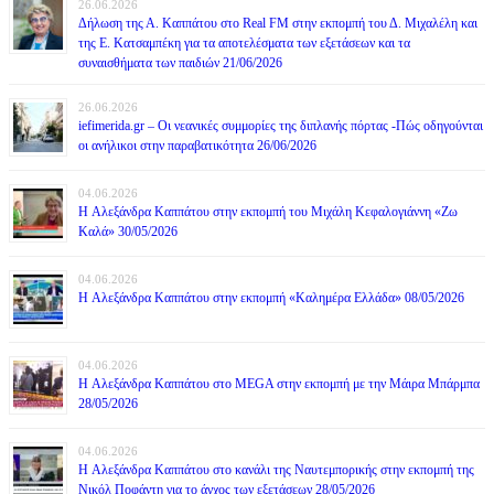
26.06.2026
Δήλωση της Α. Καππάτου στο Real FM στην εκπομπή του Δ. Μιχαλέλη και
της Ε. Κατσαμπέκη για τα αποτελέσματα των εξετάσεων και τα
συναισθήματα των παιδιών 21/06/2026
26.06.2026
iefimerida.gr – Οι νεανικές συμμορίες της διπλανής πόρτας -Πώς οδηγούνται
οι ανήλικοι στην παραβατικότητα 26/06/2026
04.06.2026
H Αλεξάνδρα Καππάτου στην εκπομπή του Μιχάλη Κεφαλογιάννη «Ζω
Καλά» 30/05/2026
04.06.2026
H Αλεξάνδρα Καππάτου στην εκπομπή «Καλημέρα Ελλάδα» 08/05/2026
04.06.2026
H Αλεξάνδρα Καππάτου στο MEGA στην εκπομπή με την Μάιρα Mπάρμπα
28/05/2026
04.06.2026
H Αλεξάνδρα Καππάτου στο κανάλι της Ναυτεμπορικής στην εκπομπή της
Νικόλ Ποφάντη για το άγχος των εξετάσεων 28/05/2026