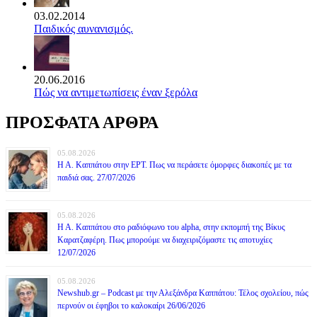
03.02.2014
Παιδικός αυνανισμός.
20.06.2016
Πώς να αντιμετωπίσεις έναν ξερόλα
ΠΡΟΣΦΑΤΑ ΑΡΘΡΑ
05.08.2026
Η Α. Καππάτου στην ΕΡΤ. Πως να περάσετε όμορφες διακοπές με τα
παιδιά σας. 27/07/2026
05.08.2026
Η Α. Καππάτου στο ραδιόφωνο του alpha, στην εκπομπή της Βίκυς
Καρατζαφέρη. Πως μπορούμε να διαχειριζόμαστε τις αποτυχίες
12/07/2026
05.08.2026
Newshub.gr – Podcast με την Αλεξάνδρα Καππάτου: Τέλος σχολείου, πώς
περνούν οι έφηβοι το καλοκαίρι 26/06/2026