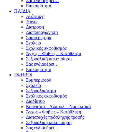
Σας ενδιαφέρει…
Επικαιρότητα
ΠΑΙΔΙΑ
Ανάπτυξη
Ύπνος
Διατροφή
Διαπαιδαγώγηση
Συμπεριφορά
Σχολείο
Σχολικός εκφοβισμός
Άγχος – Φοβίες – Κατάθλιψη
Σεξουαλική κακοποίηση
Σας ενδιαφέρει…
Επικαιρότητα
ΕΦΗΒΟΙ
Συμπεριφορά
Σχολείο
Σεξουαλικότητα
Σχολικός εκφοβισμός
Διαδίκτυο
Κάπνισμα – Αλκοόλ – Ναρκωτικά
Άγχος – Φοβίες – Κατάθλιψη
Διαταραχές πρόσληψης τροφής
Σεξουαλική κακοποίηση
Σας ενδιαφέρει…