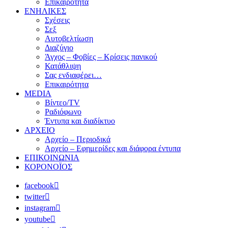
Επικαιρότητα
ΕΝΗΛΙΚΕΣ
Σχέσεις
Σεξ
Αυτοβελτίωση
Διαζύγιο
Άγχος – Φοβίες – Κρίσεις πανικού
Κατάθλιψη
Σας ενδιαφέρει…
Επικαιρότητα
MEDIA
Βίντεο/TV
Ραδιόφωνο
Έντυπα και διαδίκτυο
ΑΡΧΕΙΟ
Αρχείο – Περιοδικά
Αρχείο – Εφημερίδες και διάφορα έντυπα
ΕΠΙΚΟΙΝΩΝΙΑ
ΚΟΡΟΝΟΪΟΣ
facebook
twitter
instagram
youtube