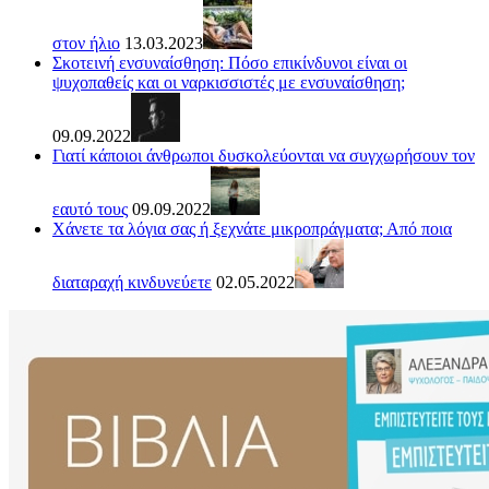
στον ήλιο
13.03.2023
Σκοτεινή ενσυναίσθηση: Πόσο επικίνδυνοι είναι οι
ψυχοπαθείς και οι ναρκισσιστές με ενσυναίσθηση;
09.09.2022
Γιατί κάποιοι άνθρωποι δυσκολεύονται να συγχωρήσουν τον
εαυτό τους
09.09.2022
Χάνετε τα λόγια σας ή ξεχνάτε μικροπράγματα; Από ποια
διαταραχή κινδυνεύετε
02.05.2022