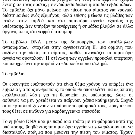
ένεση) σε τρεις δόσεις, με ενδιάμεσα διαλείμματα δύο εβδομάδων.
Το εμβόλιο όχι μόνο μείωσε την πίεση του αίματος για χρονικό
διάστημα έως ενός εξαμήνου, αλλά επίσης μείωσε τις βλάβες των
ιστών στην καρδιά και στα αιμοφόρα αγγεία εξαιτίας της
υπέρτασης. Δεν υπήρξαν παρενέργειες ή σημάδια βλαβών σε άλλα
όργανα, όπως στα νεφρά ή στο ήπαρ.
Το εμβόλιο DNA, μέσω της δημιουργίας των κατάλληλων
αντισωμάτων, στοχεύει στην αγγειοτενσίνη ΙΙ, μία ορμόνη που
αυξάνει την πίεση του αίματος, καθώς αναγκάζει τα αιμοφόρα
αγγεία να συσταλούν. Η στένωση των αγγείων προκαλεί υπέρταση
και υποχρεώνει την καρδιά να «δουλεύει» πιο σκληρά.
Το εμβόλιο
Οι ερευνητές ευελπιστούν ότι είναι θέμα χρόνου να υπάρξει ένα
εμβόλιο για τους ανθρώπους, το οποίο θα αποτελέσει μια αξιόπιστη
εναλλακτική λύση για τη θεραπεία της υπέρτασης, ώστε οι
ασθενείς να μην χρειάζεται να παίρνουν χάπια καθημερινά. Συχνά
οι υπερτασικοί ξεχνούν να πάρουν το φάρμακό τους, πράγμα που
τους θέτει σε κίνδυνο για καρδιαγγειακό επεισόδιο.
Το εμβόλιο DNA δρα με παρόμοιο τρόπο με τα φάρμακα κατά της
υπέρτασης, βοηθώντας τα αιμοφόρα αγγεία να χαλαρώσουν και να
διασταλούν, πράγμα που μειώνει την πίεση του αίματος. Έχουν