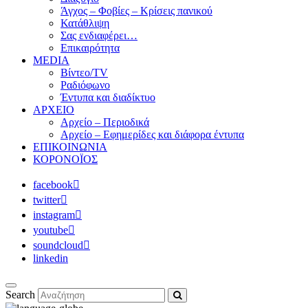
Άγχος – Φοβίες – Κρίσεις πανικού
Κατάθλιψη
Σας ενδιαφέρει…
Επικαιρότητα
MEDIA
Βίντεο/TV
Ραδιόφωνο
Έντυπα και διαδίκτυο
ΑΡΧΕΙΟ
Αρχείο – Περιοδικά
Αρχείο – Εφημερίδες και διάφορα έντυπα
ΕΠΙΚΟΙΝΩΝΙΑ
ΚΟΡΟΝΟΪΟΣ
facebook
twitter
instagram
youtube
soundcloud
linkedin
Search