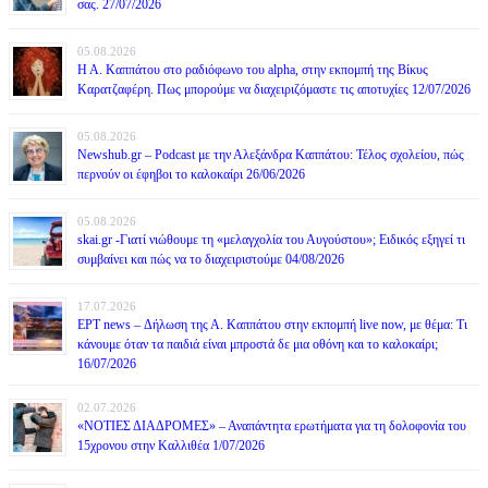
σας. 27/07/2026
05.08.2026
Η Α. Καππάτου στο ραδιόφωνο του alpha, στην εκπομπή της Βίκυς
Καρατζαφέρη. Πως μπορούμε να διαχειριζόμαστε τις αποτυχίες 12/07/2026
05.08.2026
Newshub.gr – Podcast με την Αλεξάνδρα Καππάτου: Τέλος σχολείου, πώς
περνούν οι έφηβοι το καλοκαίρι 26/06/2026
05.08.2026
skai.gr -Γιατί νιώθουμε τη «μελαγχολία του Αυγούστου»; Ειδικός εξηγεί τι
συμβαίνει και πώς να το διαχειριστούμε 04/08/2026
17.07.2026
ΕΡΤ news – Δήλωση της Α. Καππάτου στην εκπομπή live now, με θέμα: Τι
κάνουμε όταν τα παιδιά είναι μπροστά δε μια οθόνη και το καλοκαίρι;
16/07/2026
02.07.2026
«ΝΟΤΙΕΣ ΔΙΑΔΡΟΜΕΣ» – Αναπάντητα ερωτήματα για τη δολοφονία του
15χρονου στην Καλλιθέα 1/07/2026