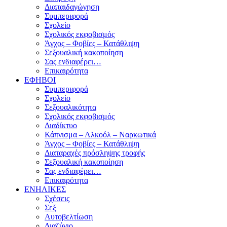
Διαπαιδαγώγηση
Συμπεριφορά
Σχολείο
Σχολικός εκφοβισμός
Άγχος – Φοβίες – Κατάθλιψη
Σεξουαλική κακοποίηση
Σας ενδιαφέρει…
Επικαιρότητα
ΕΦΗΒΟΙ
Συμπεριφορά
Σχολείο
Σεξουαλικότητα
Σχολικός εκφοβισμός
Διαδίκτυο
Κάπνισμα – Αλκοόλ – Ναρκωτικά
Άγχος – Φοβίες – Κατάθλιψη
Διαταραχές πρόσληψης τροφής
Σεξουαλική κακοποίηση
Σας ενδιαφέρει…
Επικαιρότητα
ΕΝΗΛΙΚΕΣ
Σχέσεις
Σεξ
Αυτοβελτίωση
Διαζύγιο