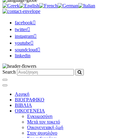
facebook
twitter
instagram
youtube
soundcloud
linkedin
Search
Αρχική
ΒΙΟΓΡΑΦΙΚΟ
ΒΙΒΛΙΑ
ΟΙΚΟΓΕΝΕΙΑ
Εγκυμοσύνη
Μετά τον τοκετό
Οικογενειακή ζωή
Στον ψυχολόγο