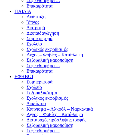
Σας ενδιαφέρει…
Επικαιρότητα
ΠΑΙΔΙΑ
Ανάπτυξη
Ύπνος
Διατροφή
Διαπαιδαγώγηση
Συμπεριφορά
Σχολείο
Σχολικός εκφοβισμός
Άγχος – Φοβίες – Κατάθλιψη
Σεξουαλική κακοποίηση
Σας ενδιαφέρει…
Επικαιρότητα
ΕΦΗΒΟΙ
Συμπεριφορά
Σχολείο
Σεξουαλικότητα
Σχολικός εκφοβισμός
Διαδίκτυο
Κάπνισμα – Αλκοόλ – Ναρκωτικά
Άγχος – Φοβίες – Κατάθλιψη
Διαταραχές πρόσληψης τροφής
Σεξουαλική κακοποίηση
Σας ενδιαφέρει…