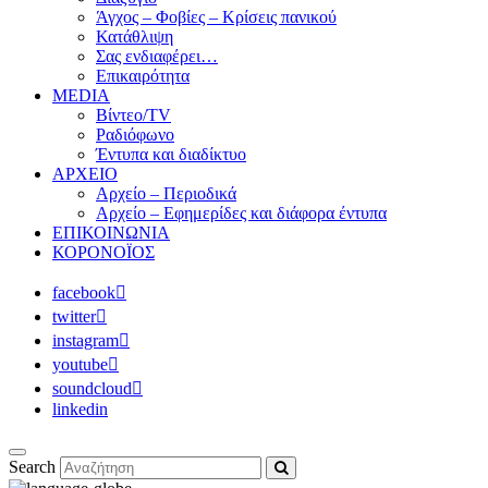
Άγχος – Φοβίες – Κρίσεις πανικού
Κατάθλιψη
Σας ενδιαφέρει…
Επικαιρότητα
MEDIA
Βίντεο/TV
Ραδιόφωνο
Έντυπα και διαδίκτυο
ΑΡΧΕΙΟ
Αρχείο – Περιοδικά
Αρχείο – Εφημερίδες και διάφορα έντυπα
ΕΠΙΚΟΙΝΩΝΙΑ
ΚΟΡΟΝΟΪΟΣ
facebook
twitter
instagram
youtube
soundcloud
linkedin
Search