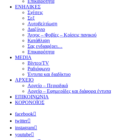
Επικαιρότητα
ΕΝΗΛΙΚΕΣ
Σχέσεις
Σεξ
Αυτοβελτίωση
Διαζύγιο
Άγχος – Φοβίες – Κρίσεις πανικού
Κατάθλιψη
Σας ενδιαφέρει…
Επικαιρότητα
MEDIA
Βίντεο/TV
Ραδιόφωνο
Έντυπα και διαδίκτυο
ΑΡΧΕΙΟ
Αρχείο – Περιοδικά
Αρχείο – Εφημερίδες και διάφορα έντυπα
ΕΠΙΚΟΙΝΩΝΙΑ
ΚΟΡΟΝΟΪΟΣ
facebook
twitter
instagram
youtube