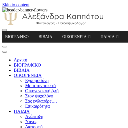
Skip to content
Αλεξάνδρα Καππάτου Ψυχολόγος – Παιδοψ
ΒΙΟΓΡΑΦΙΚΟ
ΒΙΒΛΙΑ
ΟΙΚΟΓΕΝΕΙΑ
ΠΑΙΔΙΑ
Αρχική
ΒΙΟΓΡΑΦΙΚΟ
ΒΙΒΛΙΑ
ΟΙΚΟΓΕΝΕΙΑ
Εγκυμοσύνη
Μετά τον τοκετό
Οικογενειακή ζωή
Στον ψυχολόγο
Σας ενδιαφέρει…
Επικαιρότητα
ΠΑΙΔΙΑ
Ανάπτυξη
Ύπνος
Διατροφή