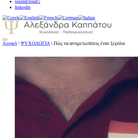
soundcloud
linkedin
Αρχική
\
ΨΥΧΟΛΟΓΙΑ
\
Πώς να αντιμετωπίσεις έναν ξερόλα
Αλεξάνδρα Καππάτου Ψυχολόγος – Παιδοψ