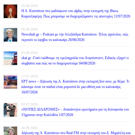
05.08.2026
Η Α. Καππάτου στο ραδιόφωνο του alpha, στην εκπομπή της Βίκυς
Καρατζαφέρη. Πως μπορούμε να διαχειριζόμαστε τις αποτυχίες 12/07/2026
05.08.2026
Newshub.gr – Podcast με την Αλεξάνδρα Καππάτου: Τέλος σχολείου, πώς
περνούν οι έφηβοι το καλοκαίρι 26/06/2026
05.08.2026
skai.gr -Γιατί νιώθουμε τη «μελαγχολία του Αυγούστου»; Ειδικός εξηγεί τι
συμβαίνει και πώς να το διαχειριστούμε 04/08/2026
17.07.2026
ΕΡΤ news – Δήλωση της Α. Καππάτου στην εκπομπή live now, με θέμα: Τι
κάνουμε όταν τα παιδιά είναι μπροστά δε μια οθόνη και το καλοκαίρι;
16/07/2026
02.07.2026
«ΝΟΤΙΕΣ ΔΙΑΔΡΟΜΕΣ» – Αναπάντητα ερωτήματα για τη δολοφονία του
15χρονου στην Καλλιθέα 1/07/2026
26.06.2026
Δήλωση της Α. Καππάτου στο Real FM στην εκπομπή του Δ. Μιχαλέλη και