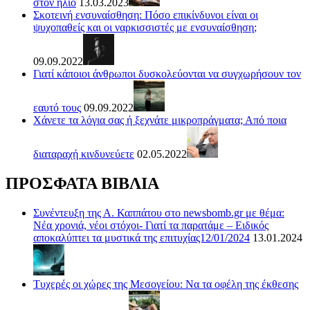
στον ήλιο
13.03.2023
Σκοτεινή ενσυναίσθηση: Πόσο επικίνδυνοι είναι οι
ψυχοπαθείς και οι ναρκισσιστές με ενσυναίσθηση;
09.09.2022
Γιατί κάποιοι άνθρωποι δυσκολεύονται να συγχωρήσουν τον
εαυτό τους
09.09.2022
Χάνετε τα λόγια σας ή ξεχνάτε μικροπράγματα; Από ποια
διαταραχή κινδυνεύετε
02.05.2022
ΠΡΟΣΦΑΤΑ ΒΙΒΛΙΑ
Συνέντευξη της Α. Καππάτου στο newsbomb.gr με θέμα:
Νέα χρονιά, νέοι στόχοι- Γιατί τα παρατάμε – Ειδικός
αποκαλύπτει τα μυστικά της επιτυχίας12/01/2024
13.01.2024
Τυχερές οι χώρες της Μεσογείου: Να τα οφέλη της έκθεσης