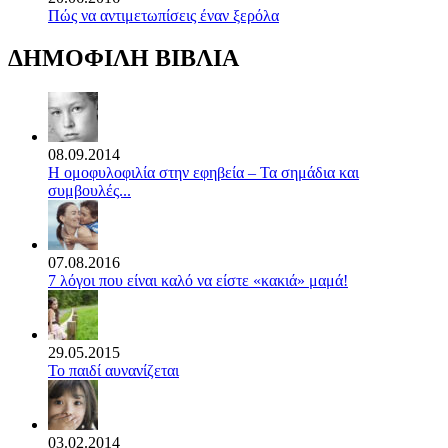
Πώς να αντιμετωπίσεις έναν ξερόλα
ΔΗΜΟΦΙΛΗ ΒΙΒΛΙΑ
08.09.2014
Η ομοφυλοφιλία στην εφηβεία – Τα σημάδια και
συμβουλές...
07.08.2016
7 λόγοι που είναι καλό να είστε «κακιά» μαμά!
29.05.2015
Το παιδί αυνανίζεται
03.02.2014