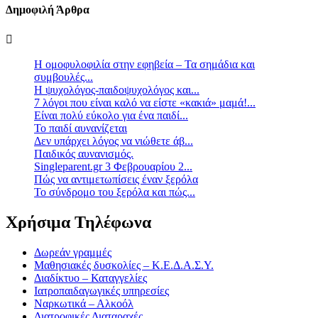
Δημοφιλή Άρθρα
Η ομοφυλοφιλία στην εφηβεία – Τα σημάδια και
συμβουλές...
Η ψυχολόγος-παιδοψυχολόγος και...
7 λόγοι που είναι καλό να είστε «κακιά» μαμά!...
Είναι πολύ εύκολο για ένα παιδί...
Το παιδί αυνανίζεται
Δεν υπάρχει λόγος να νιώθετε άβ...
Παιδικός αυνανισμός.
Singleparent.gr 3 Φεβρουαρίου 2...
Πώς να αντιμετωπίσεις έναν ξερόλα
Το σύνδρομο του ξερόλα και πώς...
Χρήσιμα Τηλέφωνα
Δωρεάν γραμμές
Μαθησιακές δυσκολίες – Κ.Ε.Δ.Α.Σ.Υ.
Διαδίκτυο – Καταγγελίες
Ιατροπαιδαγωγικές υπηρεσίες
Ναρκωτικά – Αλκοόλ
Διατροφικές Διαταραχές