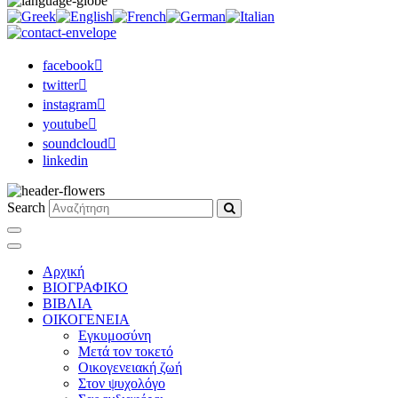
facebook
twitter
instagram
youtube
soundcloud
linkedin
Search
Αρχική
ΒΙΟΓΡΑΦΙΚΟ
ΒΙΒΛΙΑ
ΟΙΚΟΓΕΝΕΙΑ
Εγκυμοσύνη
Μετά τον τοκετό
Οικογενειακή ζωή
Στον ψυχολόγο