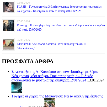
02.06.2026
FLASH – Γυναικοκτονίες: Χιλιάδες γυναίκες δολοφονούνται παγκοσμίως
κάθε χρόνο – Τα «σημάδια» πριν το έγκλημα 02/06/2026
27.05.2026
Rthess.gr · Η σιωπηλή κρίση των νέων: Γιατί τα παιδιά μας νιώθουν πιο μόνα
από ποτέ; 25/05/2025
25.05.2026
13/5/2026 Η Αλεξάνδρα Καππάτου στην εκπομπή του ΑΝΤ1
“Αποκαλύψεις”
ΠΡΟΣΦΑΤΑ ΑΡΘΡΑ
Συνέντευξη της Α. Καππάτου στο newsbomb.gr με θέμα:
Νέα χρονιά, νέοι στόχοι- Γιατί τα παρατάμε – Ειδικός
αποκαλύπτει τα μυστικά της επιτυχίας12/01/2024
13.01.2024
Τυχερές οι χώρες της Μεσογείου: Να τα οφέλη της έκθεσης