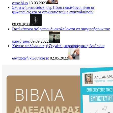
στον ήλιο
13.03.2023
Σκοτεινή ενσυναίσθηση: Πόσο επικίνδυνοι είναι οι
ψυχοπαθείς και οι ναρκισσιστές με ενσυναίσθηση;
09.09.2022
Γιατί κάποιοι άνθρωποι δυσκολεύονται να συγχωρήσουν τον
εαυτό τους
09.09.2022
Χάνετε τα λόγια σας ή ξεχνάτε μικροπράγματα; Από ποια
διαταραχή κινδυνεύετε
02.05.2022