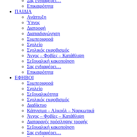
Σας ενδιαφέρει…
Επικαιρότητα
ΠΑΙΔΙΑ
Ανάπτυξη
Ύπνος
Διατροφή
Διαπαιδαγώγηση
Συμπεριφορά
Σχολείο
Σχολικός εκφοβισμός
Άγχος – Φοβίες – Κατάθλιψη
Σεξουαλική κακοποίηση
Σας ενδιαφέρει…
Επικαιρότητα
ΕΦΗΒΟΙ
Συμπεριφορά
Σχολείο
Σεξουαλικότητα
Σχολικός εκφοβισμός
Διαδίκτυο
Κάπνισμα – Αλκοόλ – Ναρκωτικά
Άγχος – Φοβίες – Κατάθλιψη
Διαταραχές πρόσληψης τροφής
Σεξουαλική κακοποίηση
Σας ενδιαφέρει…