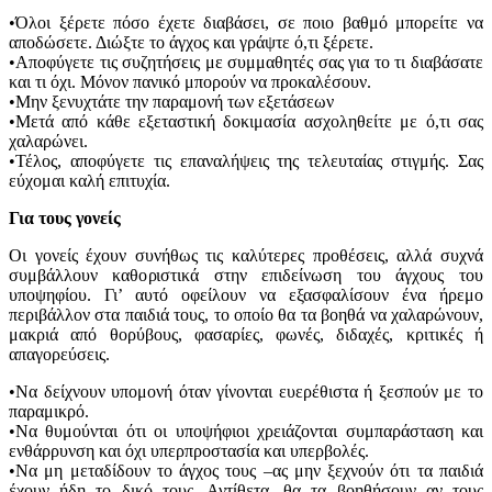
•Όλοι ξέρετε πόσο έχετε διαβάσει, σε ποιο βαθμό μπορείτε να
αποδώσετε. Διώξτε το άγχος και γράψτε ό,τι ξέρετε.
•Αποφύγετε τις συζητήσεις με συμμαθητές σας για το τι διαβάσατε
και τι όχι. Μόνον πανικό μπορούν να προκαλέσουν.
•Μην ξενυχτάτε την παραμονή των εξετάσεων
•Μετά από κάθε εξεταστική δοκιμασία ασχοληθείτε με ό,τι σας
χαλαρώνει.
•Τέλος, αποφύγετε τις επαναλήψεις της τελευταίας στιγμής. Σας
εύχομαι καλή επιτυχία.
Για τους γονείς
Οι γονείς έχουν συνήθως τις καλύτερες προθέσεις, αλλά συχνά
συμβάλλουν καθοριστικά στην επιδείνωση του άγχους του
υποψηφίου. Γι’ αυτό οφείλουν να εξασφαλίσουν ένα ήρεμο
περιβάλλον στα παιδιά τους, το οποίο θα τα βοηθά να χαλαρώνουν,
μακριά από θορύβους, φασαρίες, φωνές, διδαχές, κριτικές ή
απαγορεύσεις.
•Να δείχνουν υπομονή όταν γίνονται ευερέθιστα ή ξεσπούν με το
παραμικρό.
•Να θυμούνται ότι οι υποψήφιοι χρειάζονται συμπαράσταση και
ενθάρρυνση και όχι υπερπροστασία και υπερβολές.
•Να μη μεταδίδουν το άγχος τους –ας μην ξεχνούν ότι τα παιδιά
έχουν ήδη το δικό τους. Αντίθετα, θα τα βοηθήσουν αν τους