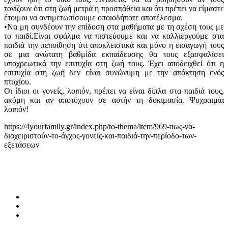
τονίζουν ότι στη ζωή μετρά η προσπάθεια και ότι πρέπει να είμαστε
έτοιμοι να αντιμετωπίσουμε οποιοδήποτε αποτέλεσμα.
•Να μη συνδέουν την επίδοση στα μαθήματα με τη σχέση τους με
το παιδί.Είναι σφάλμα να πιστεύουμε και να καλλιεργούμε στα
παιδιά την πεποίθηση ότι αποκλειστικά και μόνο η εισαγωγή τους
σε μια ανώτατη βαθμίδα εκπαίδευσης θα τους εξασφαλίσει
υποχρεωτικά την επιτυχία στη ζωή τους. Έχει αποδειχθεί ότι η
επιτυχία στη ζωή δεν είναι συνώνυμη με την απόκτηση ενός
πτυχίου.
Οι ίδιοι οι γονείς, λοιπόν, πρέπει να είναι δίπλα στα παιδιά τους,
ακόμη και αν αποτύχουν σε αυτήν τη δοκιμασία. Ψυχραιμία
λοιπόν!
https://4yourfamily.gr/index.php/to-thema/item/969-πως-να-
διαχειριστούν-το-άγχος-γονείς-και-παιδιά-την-περίοδο-των-
εξετάσεων