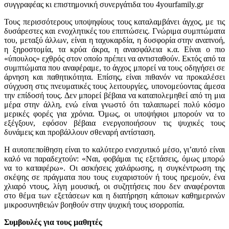
συγγραφέας κι επιστημονική συνεργάτιδα του 4yourfamily.gr
Τους περισσότερους υποψηφίους τους καταλαμβάνει άγχος, με τις
δυσάρεστες και ενοχλητικές του επιπτώσεις. Γνώριμα συμπτώματα
του, μεταξύ άλλων, είναι η ταχυκαρδία, η δυσφορία στην αναπνοή,
η ξηροστομία, τα κρύα άκρα, η ανασφάλεια κ.α. Είναι ο πιο
«ύπουλος» εχθρός στον οποίο πρέπει να αντισταθούν. Εκτός από τα
συμπτώματα που αναφέραμε, το άγχος μπορεί να τους οδηγήσει σε
άρνηση και παθητικότητα. Επίσης, είναι πιθανόν να προκαλέσει
σύγχυση στις πνευματικές τους λειτουργίες, υπονομεύοντας άμεσα
την επίδοσή τους. Δεν μπορεί βέβαια να καταπολεμηθεί από τη μια
μέρα στην άλλη, ενώ είναι γνωστό ότι ταλαιπωρεί πολύ κόσμο
μερικές φορές για χρόνια. Όμως, οι υποψήφιοι μπορούν να το
εξέγξουν, εφόσον βέβαια ενεργοποιήσουν τις ψυχικές τους
δυνάμεις και προβάλλουν σθεναρή αντίσταση.
Η αυτοπεποίθηση είναι το καλύτερο ενισχυτικό μέσο, γι’αυτό είναι
καλό να παραδεχτούν: «Ναι, φοβάμαι τις εξετάσεις, όμως μπορώ
να το καταφέρω». Οι ασκήσεις χαλάρωσης, η συγκέντρωση της
σκέψης σε πράγματα που τους ευχαριστούν ή τους ηρεμούν, ένα
χλιαρό ντους, λίγη μουσική, οι συζητήσεις που δεν αναφέρονται
στο θέμα των εξετάσεων και η διατήρηση κάποιων καθημερινών
μικροσυνηθειών βοηθούν στην ψυχική τους ισορροπία.
Συμβουλές για τους μαθητές