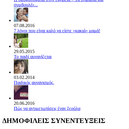
συμβουλές...
07.08.2016
7 λόγοι που είναι καλό να είστε «κακιά» μαμά!
29.05.2015
Το παιδί αυνανίζεται
03.02.2014
Παιδικός αυνανισμός.
20.06.2016
Πώς να αντιμετωπίσεις έναν ξερόλα
ΔΗΜΟΦΙΛΕΙΣ ΣΥΝΕΝΤΕΥΞΕΙΣ