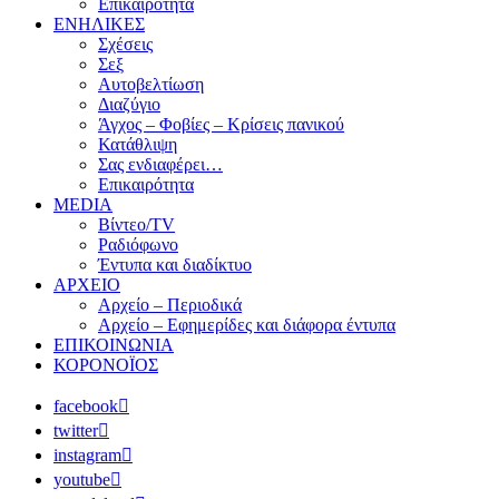
Επικαιρότητα
ΕΝΗΛΙΚΕΣ
Σχέσεις
Σεξ
Αυτοβελτίωση
Διαζύγιο
Άγχος – Φοβίες – Κρίσεις πανικού
Κατάθλιψη
Σας ενδιαφέρει…
Επικαιρότητα
MEDIA
Βίντεο/TV
Ραδιόφωνο
Έντυπα και διαδίκτυο
ΑΡΧΕΙΟ
Αρχείο – Περιοδικά
Αρχείο – Εφημερίδες και διάφορα έντυπα
ΕΠΙΚΟΙΝΩΝΙΑ
ΚΟΡΟΝΟΪΟΣ
facebook
twitter
instagram
youtube