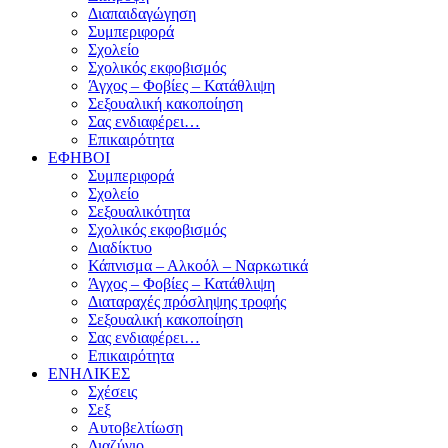
Διαπαιδαγώγηση
Συμπεριφορά
Σχολείο
Σχολικός εκφοβισμός
Άγχος – Φοβίες – Κατάθλιψη
Σεξουαλική κακοποίηση
Σας ενδιαφέρει…
Επικαιρότητα
ΕΦΗΒΟΙ
Συμπεριφορά
Σχολείο
Σεξουαλικότητα
Σχολικός εκφοβισμός
Διαδίκτυο
Κάπνισμα – Αλκοόλ – Ναρκωτικά
Άγχος – Φοβίες – Κατάθλιψη
Διαταραχές πρόσληψης τροφής
Σεξουαλική κακοποίηση
Σας ενδιαφέρει…
Επικαιρότητα
ΕΝΗΛΙΚΕΣ
Σχέσεις
Σεξ
Αυτοβελτίωση
Διαζύγιο