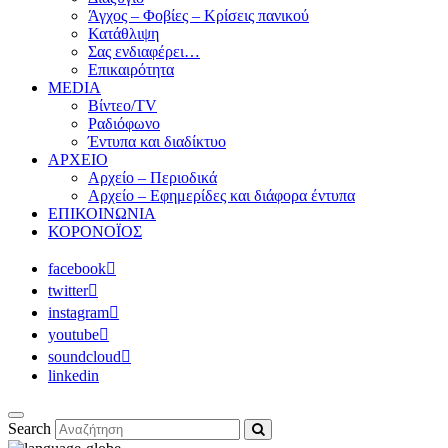
Άγχος – Φοβίες – Κρίσεις πανικού
Κατάθλιψη
Σας ενδιαφέρει…
Επικαιρότητα
MEDIA
Βίντεο/TV
Ραδιόφωνο
Έντυπα και διαδίκτυο
ΑΡΧΕΙΟ
Αρχείο – Περιοδικά
Αρχείο – Εφημερίδες και διάφορα έντυπα
ΕΠΙΚΟΙΝΩΝΙΑ
ΚΟΡΟΝΟΪΟΣ
facebook
twitter
instagram
youtube
soundcloud
linkedin
Search