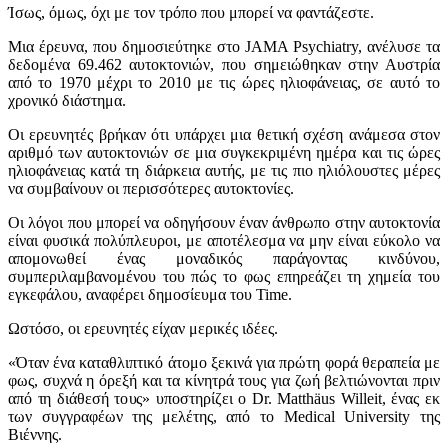
Ίσως, όμως, όχι με τον τρόπο που μπορεί να φαντάζεστε.
Μια έρευνα, που δημοσιεύτηκε στο JAMA Psychiatry, ανέλυσε τα
δεδομένα 69.462 αυτοκτονιών, που σημειώθηκαν στην Αυστρία
από το 1970 μέχρι το 2010 με τις ώρες ηλιοφάνειας, σε αυτό το
χρονικό διάστημα.
Οι ερευνητές βρήκαν ότι υπάρχει μια θετική σχέση ανάμεσα στον
αριθμό των αυτοκτονιών σε μια συγκεκριμένη ημέρα και τις ώρες
ηλιοφάνειας κατά τη διάρκεια αυτής, με τις πιο ηλιόλουστες μέρες
να συμβαίνουν οι περισσότερες αυτοκτονίες.
Οι λόγοι που μπορεί να οδηγήσουν έναν άνθρωπο στην αυτοκτονία
είναι φυσικά πολύπλευροι, με αποτέλεσμα να μην είναι εύκολο να
απομονωθεί ένας μοναδικός παράγοντας κινδύνου,
συμπεριλαμβανομένου του πώς το φως επηρεάζει τη χημεία του
εγκεφάλου, αναφέρει δημοσίευμα του Time.
Ωστόσο, οι ερευνητές είχαν μερικές ιδέες.
«Όταν ένα καταθλιπτικό άτομο ξεκινά για πρώτη φορά θεραπεία με
φως, συχνά η όρεξή και τα κίνητρά τους για ζωή βελτιώνονται πριν
από τη διάθεσή τους» υποστηρίζει ο Dr. Matthäus Willeit, ένας εκ
των συγγραφέων της μελέτης, από το Medical University της
Βιέννης.