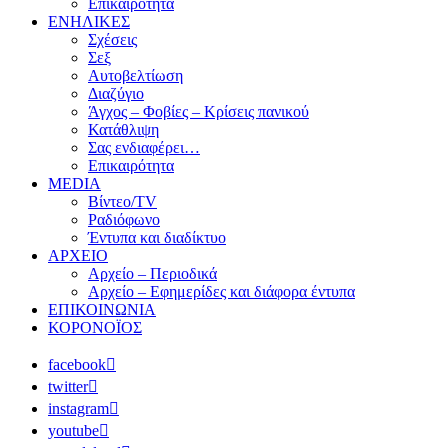
Επικαιρότητα
ΕΝΗΛΙΚΕΣ
Σχέσεις
Σεξ
Αυτοβελτίωση
Διαζύγιο
Άγχος – Φοβίες – Κρίσεις πανικού
Κατάθλιψη
Σας ενδιαφέρει…
Επικαιρότητα
MEDIA
Βίντεο/TV
Ραδιόφωνο
Έντυπα και διαδίκτυο
ΑΡΧΕΙΟ
Αρχείο – Περιοδικά
Αρχείο – Εφημερίδες και διάφορα έντυπα
ΕΠΙΚΟΙΝΩΝΙΑ
ΚΟΡΟΝΟΪΟΣ
facebook
twitter
instagram
youtube