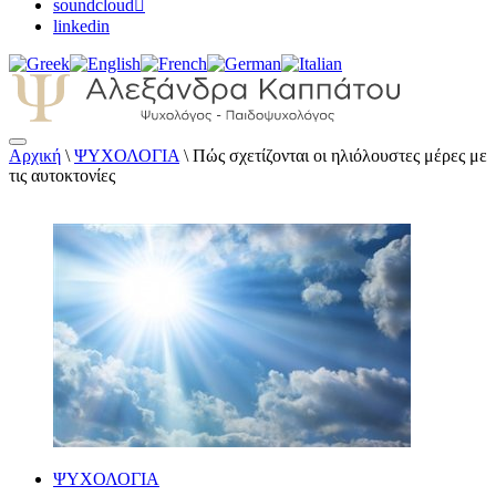
soundcloud
linkedin
Αρχική
\
ΨΥΧΟΛΟΓΙΑ
\
Πώς σχετίζονται οι ηλιόλουστες μέρες με
Αλεξάνδρα Καππάτου Ψυχολόγος –
τις αυτοκτονίες
Παιδοψυχολόγος
ΨΥΧΟΛΟΓΙΑ