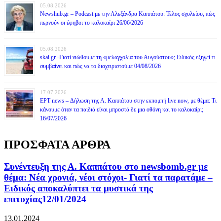
05.08.2026
Newshub.gr – Podcast με την Αλεξάνδρα Καππάτου: Τέλος σχολείου, πώς
περνούν οι έφηβοι το καλοκαίρι 26/06/2026
05.08.2026
skai.gr -Γιατί νιώθουμε τη «μελαγχολία του Αυγούστου»; Ειδικός εξηγεί τι
συμβαίνει και πώς να το διαχειριστούμε 04/08/2026
17.07.2026
ΕΡΤ news – Δήλωση της Α. Καππάτου στην εκπομπή live now, με θέμα: Τι
κάνουμε όταν τα παιδιά είναι μπροστά δε μια οθόνη και το καλοκαίρι;
16/07/2026
ΠΡΟΣΦΑΤΑ ΑΡΘΡΑ
Συνέντευξη της Α. Καππάτου στο newsbomb.gr με
θέμα: Νέα χρονιά, νέοι στόχοι- Γιατί τα παρατάμε –
Ειδικός αποκαλύπτει τα μυστικά της
επιτυχίας12/01/2024
13.01.2024