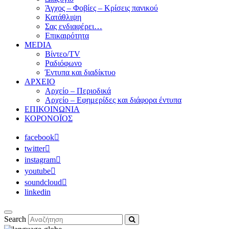
Άγχος – Φοβίες – Κρίσεις πανικού
Κατάθλιψη
Σας ενδιαφέρει…
Επικαιρότητα
MEDIA
Βίντεο/TV
Ραδιόφωνο
Έντυπα και διαδίκτυο
ΑΡΧΕΙΟ
Αρχείο – Περιοδικά
Αρχείο – Εφημερίδες και διάφορα έντυπα
ΕΠΙΚΟΙΝΩΝΙΑ
ΚΟΡΟΝΟΪΟΣ
facebook
twitter
instagram
youtube
soundcloud
linkedin
Search