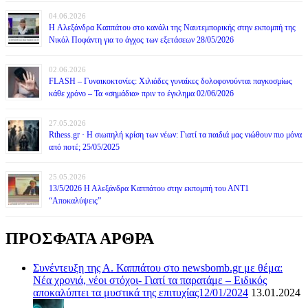
04.06.2026
H Αλεξάνδρα Καππάτου στο κανάλι της Ναυτεμπορικής στην εκπομπή της
Νικόλ Ποφάντη για το άγχος των εξετάσεων 28/05/2026
02.06.2026
FLASH – Γυναικοκτονίες: Χιλιάδες γυναίκες δολοφονούνται παγκοσμίως
κάθε χρόνο – Τα «σημάδια» πριν το έγκλημα 02/06/2026
27.05.2026
Rthess.gr · Η σιωπηλή κρίση των νέων: Γιατί τα παιδιά μας νιώθουν πιο μόνα
από ποτέ; 25/05/2025
25.05.2026
13/5/2026 Η Αλεξάνδρα Καππάτου στην εκπομπή του ΑΝΤ1
“Αποκαλύψεις”
ΠΡΟΣΦΑΤΑ ΑΡΘΡΑ
Συνέντευξη της Α. Καππάτου στο newsbomb.gr με θέμα:
Νέα χρονιά, νέοι στόχοι- Γιατί τα παρατάμε – Ειδικός
αποκαλύπτει τα μυστικά της επιτυχίας12/01/2024
13.01.2024