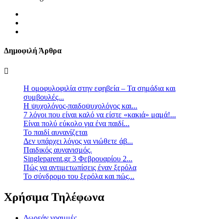
Δημοφιλή Άρθρα
Η ομοφυλοφιλία στην εφηβεία – Τα σημάδια και
συμβουλές...
Η ψυχολόγος-παιδοψυχολόγος και...
7 λόγοι που είναι καλό να είστε «κακιά» μαμά!...
Είναι πολύ εύκολο για ένα παιδί...
Το παιδί αυνανίζεται
Δεν υπάρχει λόγος να νιώθετε άβ...
Παιδικός αυνανισμός.
Singleparent.gr 3 Φεβρουαρίου 2...
Πώς να αντιμετωπίσεις έναν ξερόλα
Το σύνδρομο του ξερόλα και πώς...
Χρήσιμα Τηλέφωνα
Δωρεάν γραμμές