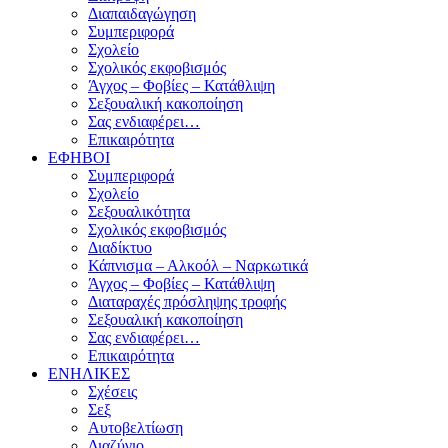
Διαπαιδαγώγηση
Συμπεριφορά
Σχολείο
Σχολικός εκφοβισμός
Άγχος – Φοβίες – Κατάθλιψη
Σεξουαλική κακοποίηση
Σας ενδιαφέρει…
Επικαιρότητα
ΕΦΗΒΟΙ
Συμπεριφορά
Σχολείο
Σεξουαλικότητα
Σχολικός εκφοβισμός
Διαδίκτυο
Κάπνισμα – Αλκοόλ – Ναρκωτικά
Άγχος – Φοβίες – Κατάθλιψη
Διαταραχές πρόσληψης τροφής
Σεξουαλική κακοποίηση
Σας ενδιαφέρει…
Επικαιρότητα
ΕΝΗΛΙΚΕΣ
Σχέσεις
Σεξ
Αυτοβελτίωση
Διαζύγιο