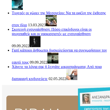
Τυχερές οι χώρες της Μεσογείου: Να τα οφέλη της έκθεσης
στον ήλιο
13.03.2023
Σκοτεινή ενσυναίσθηση: Πόσο επικίνδυνοι είναι οι
ψυχοπαθείς και οι ναρκισσιστές με ενσυναίσθηση;
09.09.2022
Γιατί κάποιοι άνθρωποι δυσκολεύονται να συγχωρήσουν τον
εαυτό τους
09.09.2022
Χάνετε τα λόγια σας ή ξεχνάτε μικροπράγματα; Από ποια
διαταραχή κινδυνεύετε
02.05.2022