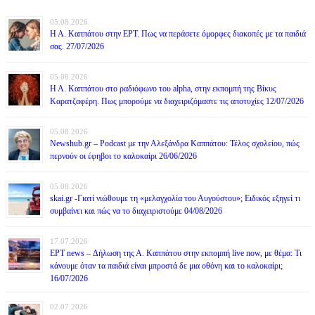
05.08.2026
Η Α. Καππάτου στην ΕΡΤ. Πως να περάσετε όμορφες διακοπές με τα παιδιά
σας. 27/07/2026
05.08.2026
Η Α. Καππάτου στο ραδιόφωνο του alpha, στην εκπομπή της Βίκυς
Καρατζαφέρη. Πως μπορούμε να διαχειριζόμαστε τις αποτυχίες 12/07/2026
05.08.2026
Newshub.gr – Podcast με την Αλεξάνδρα Καππάτου: Τέλος σχολείου, πώς
περνούν οι έφηβοι το καλοκαίρι 26/06/2026
05.08.2026
skai.gr -Γιατί νιώθουμε τη «μελαγχολία του Αυγούστου»; Ειδικός εξηγεί τι
συμβαίνει και πώς να το διαχειριστούμε 04/08/2026
17.07.2026
ΕΡΤ news – Δήλωση της Α. Καππάτου στην εκπομπή live now, με θέμα: Τι
κάνουμε όταν τα παιδιά είναι μπροστά δε μια οθόνη και το καλοκαίρι;
16/07/2026
02.07.2026