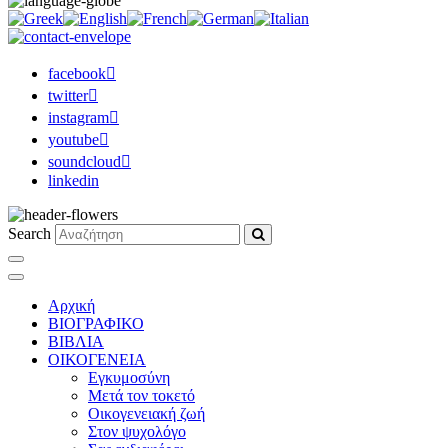
facebook
twitter
instagram
youtube
soundcloud
linkedin
Search
Αρχική
ΒΙΟΓΡΑΦΙΚΟ
ΒΙΒΛΙΑ
ΟΙΚΟΓΕΝΕΙΑ
Εγκυμοσύνη
Μετά τον τοκετό
Οικογενειακή ζωή
Στον ψυχολόγο