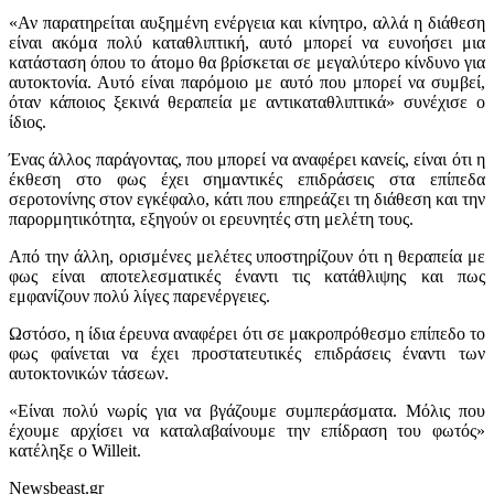
«Αν παρατηρείται αυξημένη ενέργεια και κίνητρο, αλλά η διάθεση
είναι ακόμα πολύ καταθλιπτική, αυτό μπορεί να ευνοήσει μια
κατάσταση όπου το άτομο θα βρίσκεται σε μεγαλύτερο κίνδυνο για
αυτοκτονία. Αυτό είναι παρόμοιο με αυτό που μπορεί να συμβεί,
όταν κάποιος ξεκινά θεραπεία με αντικαταθλιπτικά» συνέχισε ο
ίδιος.
Ένας άλλος παράγοντας, που μπορεί να αναφέρει κανείς, είναι ότι η
έκθεση στο φως έχει σημαντικές επιδράσεις στα επίπεδα
σεροτονίνης στον εγκέφαλο, κάτι που επηρεάζει τη διάθεση και την
παρορμητικότητα, εξηγούν οι ερευνητές στη μελέτη τους.
Από την άλλη, ορισμένες μελέτες υποστηρίζουν ότι η θεραπεία με
φως είναι αποτελεσματικές έναντι τις κατάθλιψης και πως
εμφανίζουν πολύ λίγες παρενέργειες.
Ωστόσο, η ίδια έρευνα αναφέρει ότι σε μακροπρόθεσμο επίπεδο το
φως φαίνεται να έχει προστατευτικές επιδράσεις έναντι των
αυτοκτονικών τάσεων.
«Είναι πολύ νωρίς για να βγάζουμε συμπεράσματα. Μόλις που
έχουμε αρχίσει να καταλαβαίνουμε την επίδραση του φωτός»
κατέληξε ο Willeit.
Newsbeast.gr