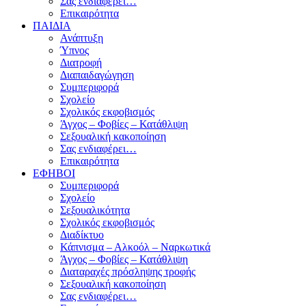
Σας ενδιαφέρει…
Επικαιρότητα
ΠΑΙΔΙΑ
Ανάπτυξη
Ύπνος
Διατροφή
Διαπαιδαγώγηση
Συμπεριφορά
Σχολείο
Σχολικός εκφοβισμός
Άγχος – Φοβίες – Κατάθλιψη
Σεξουαλική κακοποίηση
Σας ενδιαφέρει…
Επικαιρότητα
ΕΦΗΒΟΙ
Συμπεριφορά
Σχολείο
Σεξουαλικότητα
Σχολικός εκφοβισμός
Διαδίκτυο
Κάπνισμα – Αλκοόλ – Ναρκωτικά
Άγχος – Φοβίες – Κατάθλιψη
Διαταραχές πρόσληψης τροφής
Σεξουαλική κακοποίηση
Σας ενδιαφέρει…