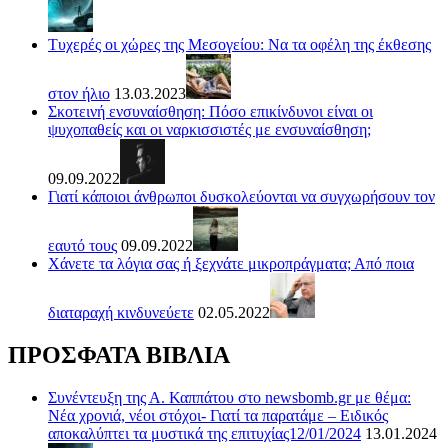
Τυχερές οι χώρες της Μεσογείου: Να τα οφέλη της έκθεσης
στον ήλιο
13.03.2023
Σκοτεινή ενσυναίσθηση: Πόσο επικίνδυνοι είναι οι
ψυχοπαθείς και οι ναρκισσιστές με ενσυναίσθηση;
09.09.2022
Γιατί κάποιοι άνθρωποι δυσκολεύονται να συγχωρήσουν τον
εαυτό τους
09.09.2022
Χάνετε τα λόγια σας ή ξεχνάτε μικροπράγματα; Από ποια
διαταραχή κινδυνεύετε
02.05.2022
ΠΡΟΣΦΑΤΑ ΒΙΒΛΙΑ
Συνέντευξη της Α. Καππάτου στο newsbomb.gr με θέμα:
Νέα χρονιά, νέοι στόχοι- Γιατί τα παρατάμε – Ειδικός
αποκαλύπτει τα μυστικά της επιτυχίας12/01/2024
13.01.2024