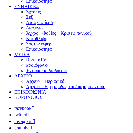
Επικαιρότητα
ΕΝΗΛΙΚΕΣ
Σχέσεις
Σεξ
Αυτοβελτίωση
Διαζύγιο
Άγχος – Φοβίες – Κρίσεις πανικού
Κατάθλιψη
Σας ενδιαφέρει…
Επικαιρότητα
MEDIA
Βίντεο/TV
Ραδιόφωνο
Έντυπα και διαδίκτυο
ΑΡΧΕΙΟ
Αρχείο – Περιοδικά
Αρχείο – Εφημερίδες και διάφορα έντυπα
ΕΠΙΚΟΙΝΩΝΙΑ
ΚΟΡΟΝΟΪΟΣ
facebook
twitter
instagram
youtube