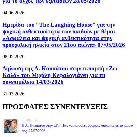
για το άγχος των εξετάσεων 28/05/2026
04.06.2026
Ημερίδα του “The Laughing House” για την
ψυχική ανθεκτικότητα των παιδιών με θέμα:
«Ασφάλεια και ψυχική ανθεκτικότητα στην
προσχολική ηλικία στον 21ου αιώνα» 07/05/2026
08.05.2026
Δήλωση της Α. Καππάτου στην εκπομπή «Ζω
Καλά» του Μιχάλη Κεφαλογιάννη για τη
συνεπιμέλεια 14/03/2026
31.03.2026
ΠΡΟΣΦΑΤΕΣ ΣΥΝΕΝΤΕΥΞΕΙΣ
05.08.2026
Η Α. Καππάτου στην ΕΡΤ. Πως να περάσετε όμορφες διακοπές με τα παιδιά
σας. 27/07/2026