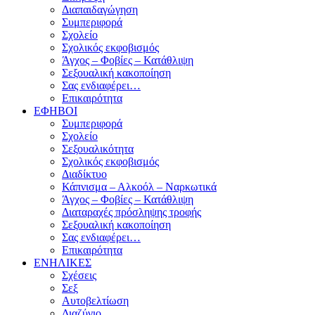
Διαπαιδαγώγηση
Συμπεριφορά
Σχολείο
Σχολικός εκφοβισμός
Άγχος – Φοβίες – Κατάθλιψη
Σεξουαλική κακοποίηση
Σας ενδιαφέρει…
Επικαιρότητα
ΕΦΗΒΟΙ
Συμπεριφορά
Σχολείο
Σεξουαλικότητα
Σχολικός εκφοβισμός
Διαδίκτυο
Κάπνισμα – Αλκοόλ – Ναρκωτικά
Άγχος – Φοβίες – Κατάθλιψη
Διαταραχές πρόσληψης τροφής
Σεξουαλική κακοποίηση
Σας ενδιαφέρει…
Επικαιρότητα
ΕΝΗΛΙΚΕΣ
Σχέσεις
Σεξ
Αυτοβελτίωση
Διαζύγιο