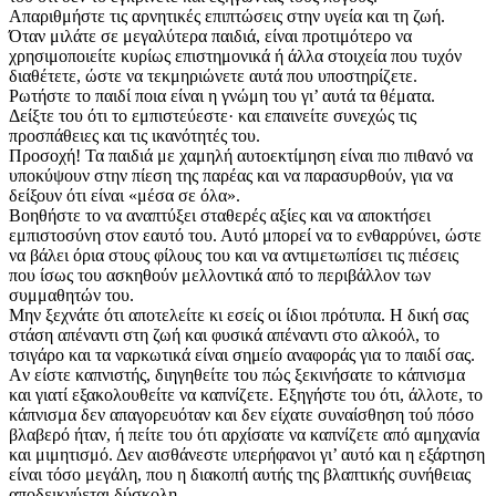
Απαριθμήστε τις αρνητικές επιπτώσεις στην υγεία και τη ζωή.
Όταν μιλάτε σε μεγαλύτερα παιδιά, είναι προτιμότερο να
χρησιμοποιείτε κυρίως επιστημονικά ή άλλα στοιχεία που τυχόν
διαθέτετε, ώστε να τεκμηριώνετε αυτά που υποστηρίζετε.
Ρωτήστε το παιδί ποια είναι η γνώμη του γι’ αυτά τα θέματα.
Δείξτε του ότι το εμπιστεύεστε· και επαινείτε συνεχώς τις
προσπάθειες και τις ικανότητές του.
Προσοχή! Τα παιδιά με χαμηλή αυτοεκτίμηση είναι πιο πιθανό να
υποκύψουν στην πίεση της παρέας και να παρασυρθούν, για να
δείξουν ότι είναι «μέσα σε όλα».
Bοηθήστε το να αναπτύξει σταθερές αξίες και να αποκτήσει
εμπιστοσύνη στον εαυτό του. Αυτό μπορεί να το ενθαρρύνει, ώστε
να βάλει όρια στους φίλους του και να αντιμετωπίσει τις πιέσεις
που ίσως του ασκηθούν μελλοντικά από το περιβάλλον των
συμμαθητών του.
Mην ξεχνάτε ότι αποτελείτε κι εσείς οι ίδιοι πρότυπα. H δική σας
στάση απέναντι στη ζωή και φυσικά απέναντι στο αλκοόλ, το
τσιγάρο και τα ναρκωτικά είναι σημείο αναφοράς για το παιδί σας.
Aν είστε καπνιστής, διηγηθείτε του πώς ξεκινήσατε το κάπνισμα
και γιατί εξακολουθείτε να καπνίζετε. Εξηγήστε του ότι, άλλοτε, το
κάπνισμα δεν απαγορευόταν και δεν είχατε συναίσθηση τού πόσο
βλαβερό ήταν, ή πείτε του ότι αρχίσατε να καπνίζετε από αμηχανία
και μιμητισμό. Δεν αισθάνεστε υπερήφανοι γι’ αυτό και η εξάρτηση
είναι τόσο μεγάλη, που η διακοπή αυτής της βλαπτικής συνήθειας
αποδεικνύεται δύσκολη.