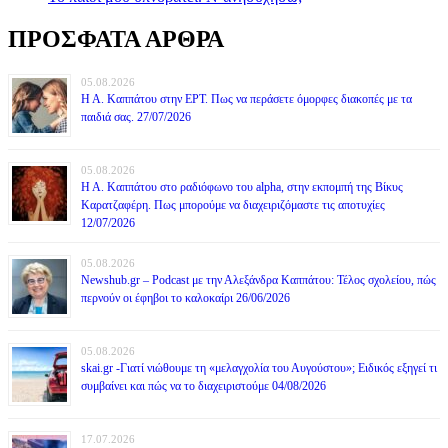
ΠΡΟΣΦΑΤΑ ΑΡΘΡΑ
05.08.2026
Η Α. Καππάτου στην ΕΡΤ. Πως να περάσετε όμορφες διακοπές με τα
παιδιά σας. 27/07/2026
05.08.2026
Η Α. Καππάτου στο ραδιόφωνο του alpha, στην εκπομπή της Βίκυς
Καρατζαφέρη. Πως μπορούμε να διαχειριζόμαστε τις αποτυχίες
12/07/2026
05.08.2026
Newshub.gr – Podcast με την Αλεξάνδρα Καππάτου: Τέλος σχολείου, πώς
περνούν οι έφηβοι το καλοκαίρι 26/06/2026
05.08.2026
skai.gr -Γιατί νιώθουμε τη «μελαγχολία του Αυγούστου»; Ειδικός εξηγεί τι
συμβαίνει και πώς να το διαχειριστούμε 04/08/2026
17.07.2026