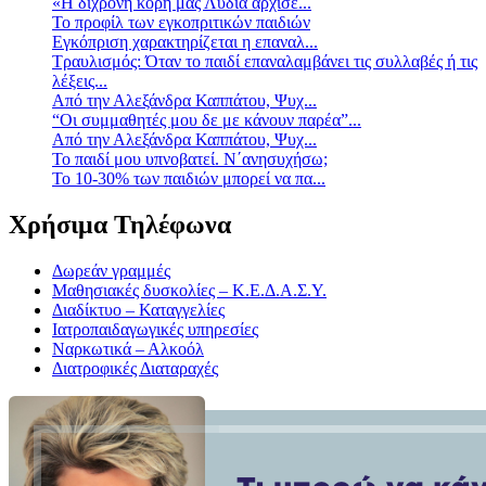
«Η δίχρονη κόρη μας Λυδία άρχισε...
Το προφίλ των εγκοπριτικών παιδιών
Eγκόπριση χαρακτηρίζεται η επαναλ...
Τραυλισμός: Όταν το παιδί επαναλαμβάνει τις συλλαβές ή τις
λέξεις...
Από την Αλεξάνδρα Καππάτου, Ψυχ...
“Οι συμμαθητές μου δε με κάνουν παρέα”...
Από την Αλεξάνδρα Καππάτου, Ψυχ...
Το παιδί μου υπνοβατεί. Ν΄ανησυχήσω;
Το 10-30% των παιδιών μπορεί να πα...
Χρήσιμα Τηλέφωνα
Δωρεάν γραμμές
Μαθησιακές δυσκολίες – Κ.Ε.Δ.Α.Σ.Υ.
Διαδίκτυο – Καταγγελίες
Ιατροπαιδαγωγικές υπηρεσίες
Ναρκωτικά – Αλκοόλ
Διατροφικές Διαταραχές