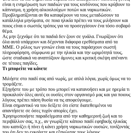
είναι η ενημέρωση των παιδιών για τους κινδύνους που κρύβουν το
κάπνισμα, η χρήση αλκοολούχων ποτών και ναρκωτικών.
Προβληματίζονται αν θα καταφέρουν να τους μεταδώσουν τα
κατάλληλα μηνύματα, σε ποια ηλικία πρέπει να τους μιλήσουν και
ποιος είναι ο σωστός τρόπος για να προσεγγίσουν ένα τόσο σοβαρό
θέμα.
Ας μην ξεχνάμε ότι τα παιδιά δεν ζουν σε γυάλα. Γνωρίζουν ότι
όλα αυτά υπάρχουν και δέχονται διάφορα ερεθίσματα από τα
ΜΜΕ. Ο ρόλος των γονιών είναι να τους παράσχουν σωστή
πληροφόρηση, σύμφωνα με την ηλικία και την ωριμότητά τους,
ώστε σταδιακά να αναπτύξουν άμυνες και κριτική σκέψη απέναντι
σε τέτοιες παγίδες.
Τι μπορείτε να κάνετε
Mιλήστε στο παιδί σας από νωρίς, με απλά λόγια, χωρίς όμως να το
τρομάξετε.
Εξηγήστε του με τρόπο που μπορεί να κατανοήσει και με ηρεμία τι
προκαλούν όλες αυτές οι ουσίες στον οργανισμό μας και για ποιους
λόγους πρέπει πάση θυσία να τις αποφεύγουμε.
Είναι σημαντικό να του δείξετε ότι είστε διατεθειμένοι να
απαντήσετε σε όσες τυχόν απορίες έχει.
Χρησιμοποιήστε παραδείγματα από την καθημερινή ζωή και το
περιβάλλον σας, π.χ., αν γνωρίζετε κάποιο παιδί εφηβικής ηλικίας
που καπνίζει ή πίνει ή κάνει χρήση ναρκωτικών ουσιών, τονίζοντάς
του ότι δεν το εγκρίνετε και εξηγώντας τους λόγους.