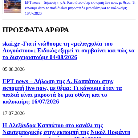
ΕΡΤ news – Δήλωση της Α. Καππάτου στην εκπομπή live now, με θέμα: Τι
κάνουμε όταν τα παιδιά είναι μπροστά δε μια οθόνη και το καλοκαίρι;
16/07/2026
ΠΡΟΣΦΑΤΑ ΑΡΘΡΑ
skai.gr -Γιατί νιώθουμε τη «μελαγχολία του
Αυγούστου»; Ειδικός εξηγεί τι συμβαίνει και πώς να
το διαχειριστούμε 04/08/2026
05.08.2026
ΕΡΤ news – Δήλωση της Α. Καππάτου στην
εκπομπή live now, με θέμα: Τι κάνουμε όταν τα
παιδιά είναι μπροστά δε μια οθόνη και το
καλοκαίρι; 16/07/2026
17.07.2026
H Αλεξάνδρα Καππάτου στο κανάλι της
Ναυτεμπορικής στην εκπομπή της Νικόλ Ποφάντη