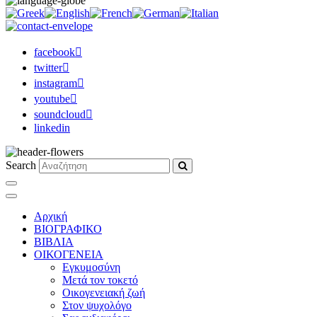
facebook
twitter
instagram
youtube
soundcloud
linkedin
Search
Αρχική
ΒΙΟΓΡΑΦΙΚΟ
ΒΙΒΛΙΑ
ΟΙΚΟΓΕΝΕΙΑ
Εγκυμοσύνη
Μετά τον τοκετό
Οικογενειακή ζωή
Στον ψυχολόγο