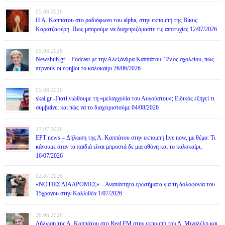
05.08.2026
Η Α. Καππάτου στο ραδιόφωνο του alpha, στην εκπομπή της Βίκυς
Καρατζαφέρη. Πως μπορούμε να διαχειριζόμαστε τις αποτυχίες 12/07/2026
05.08.2026
Newshub.gr – Podcast με την Αλεξάνδρα Καππάτου: Τέλος σχολείου, πώς
περνούν οι έφηβοι το καλοκαίρι 26/06/2026
05.08.2026
skai.gr -Γιατί νιώθουμε τη «μελαγχολία του Αυγούστου»; Ειδικός εξηγεί τι
συμβαίνει και πώς να το διαχειριστούμε 04/08/2026
17.07.2026
ΕΡΤ news – Δήλωση της Α. Καππάτου στην εκπομπή live now, με θέμα: Τι
κάνουμε όταν τα παιδιά είναι μπροστά δε μια οθόνη και το καλοκαίρι;
16/07/2026
02.07.2026
«ΝΟΤΙΕΣ ΔΙΑΔΡΟΜΕΣ» – Αναπάντητα ερωτήματα για τη δολοφονία του
15χρονου στην Καλλιθέα 1/07/2026
26.06.2026
Δήλωση της Α. Καππάτου στο Real FM στην εκπομπή του Δ. Μιχαλέλη και