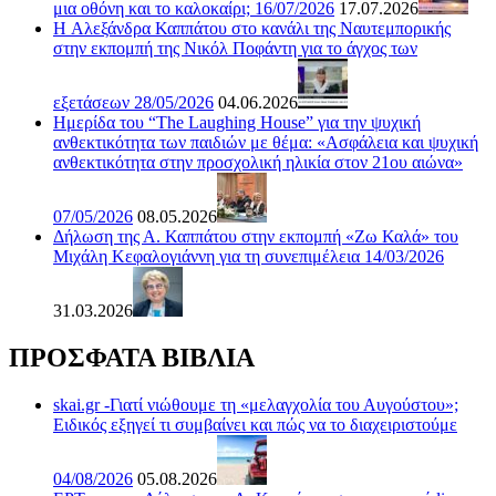
μια οθόνη και το καλοκαίρι; 16/07/2026
17.07.2026
H Αλεξάνδρα Καππάτου στο κανάλι της Ναυτεμπορικής
στην εκπομπή της Νικόλ Ποφάντη για το άγχος των
εξετάσεων 28/05/2026
04.06.2026
Ημερίδα του “The Laughing House” για την ψυχική
ανθεκτικότητα των παιδιών με θέμα: «Ασφάλεια και ψυχική
ανθεκτικότητα στην προσχολική ηλικία στον 21ου αιώνα»
07/05/2026
08.05.2026
Δήλωση της Α. Καππάτου στην εκπομπή «Ζω Καλά» του
Μιχάλη Κεφαλογιάννη για τη συνεπιμέλεια 14/03/2026
31.03.2026
ΠΡΟΣΦΑΤΑ ΒΙΒΛΙΑ
skai.gr -Γιατί νιώθουμε τη «μελαγχολία του Αυγούστου»;
Ειδικός εξηγεί τι συμβαίνει και πώς να το διαχειριστούμε
04/08/2026
05.08.2026