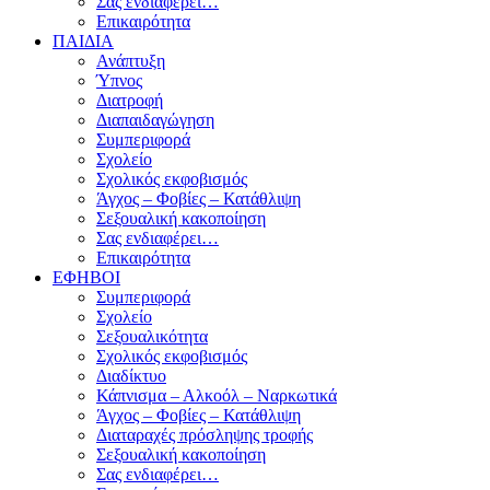
Σας ενδιαφέρει…
Επικαιρότητα
ΠΑΙΔΙΑ
Ανάπτυξη
Ύπνος
Διατροφή
Διαπαιδαγώγηση
Συμπεριφορά
Σχολείο
Σχολικός εκφοβισμός
Άγχος – Φοβίες – Κατάθλιψη
Σεξουαλική κακοποίηση
Σας ενδιαφέρει…
Επικαιρότητα
ΕΦΗΒΟΙ
Συμπεριφορά
Σχολείο
Σεξουαλικότητα
Σχολικός εκφοβισμός
Διαδίκτυο
Κάπνισμα – Αλκοόλ – Ναρκωτικά
Άγχος – Φοβίες – Κατάθλιψη
Διαταραχές πρόσληψης τροφής
Σεξουαλική κακοποίηση
Σας ενδιαφέρει…