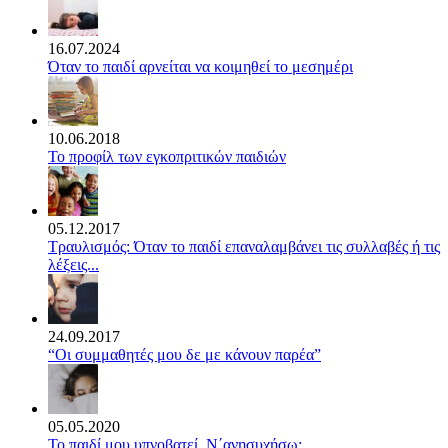
16.07.2024
Όταν το παιδί αρνείται να κοιμηθεί το μεσημέρι
10.06.2018
Το προφίλ των εγκοπριτικών παιδιών
05.12.2017
Τραυλισμός: Όταν το παιδί επαναλαμβάνει τις συλλαβές ή τις
λέξεις...
24.09.2017
“Οι συμμαθητές μου δε με κάνουν παρέα”
05.05.2020
Το παιδί μου υπνοβατεί. Ν΄ανησυχήσω;