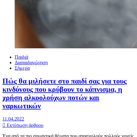
Παιδιά
Διαπαιδαγώγηση
Σήμερα
Πώς θα μιλήσετε στο παιδί σας για τους
κινδύνους που κρύβουν το κάπνισμα, η
χρήση αλκοολούχων ποτών και
ναρκωτικών
11.04.2022
Εκτύπωση άρθρου
Ένα από τα πιο σημαντικά θέματα που απασχολούν πολλούς γονείς