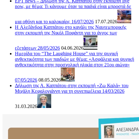
ΕΡΤ news – Δήλωση της Α. Καππάτου στην εκπομπή live
now, με θέμα: Τι κάνουμε όταν τα παιδιά είναι μπροστά δε
μια οθόνη και το καλοκαίρι; 16/07/2026
17.07.2026
H Αλεξάνδρα Καππάτου στο κανάλι της Ναυτεμπορικής
στην εκπομπή της Νικόλ Ποφάντη για το άγχος των
εξετάσεων 28/05/2026
04.06.2026
Ημερίδα του “The Laughing House” για την ψυχική
ανθεκτικότητα των παιδιών με θέμα: «Ασφάλεια και ψυχική
ανθεκτικότητα στην προσχολική ηλικία στον 21ου αιώνα»
07/05/2026
08.05.2026
Δήλωση της Α. Καππάτου στην εκπομπή «Ζω Καλά» του
Μιχάλη Κεφαλογιάννη για τη συνεπιμέλεια 14/03/2026
31.03.2026