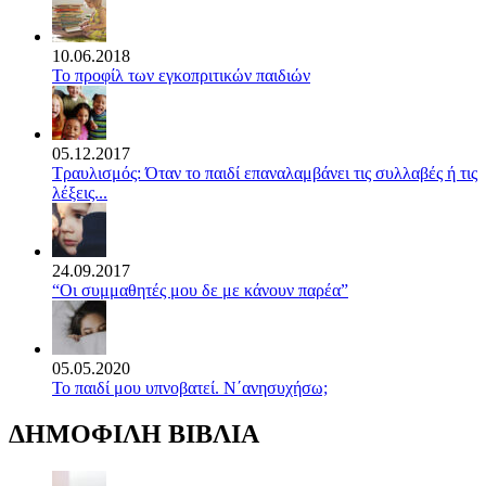
10.06.2018
Το προφίλ των εγκοπριτικών παιδιών
05.12.2017
Τραυλισμός: Όταν το παιδί επαναλαμβάνει τις συλλαβές ή τις
λέξεις...
24.09.2017
“Οι συμμαθητές μου δε με κάνουν παρέα”
05.05.2020
Το παιδί μου υπνοβατεί. Ν΄ανησυχήσω;
ΔΗΜΟΦΙΛΗ ΒΙΒΛΙΑ