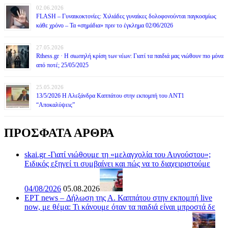
02.06.2026
FLASH – Γυναικοκτονίες: Χιλιάδες γυναίκες δολοφονούνται παγκοσμίως
κάθε χρόνο – Τα «σημάδια» πριν το έγκλημα 02/06/2026
27.05.2026
Rthess.gr · Η σιωπηλή κρίση των νέων: Γιατί τα παιδιά μας νιώθουν πιο μόνα
από ποτέ; 25/05/2025
25.05.2026
13/5/2026 Η Αλεξάνδρα Καππάτου στην εκπομπή του ΑΝΤ1
“Αποκαλύψεις”
ΠΡΟΣΦΑΤΑ ΑΡΘΡΑ
skai.gr -Γιατί νιώθουμε τη «μελαγχολία του Αυγούστου»;
Ειδικός εξηγεί τι συμβαίνει και πώς να το διαχειριστούμε
04/08/2026
05.08.2026
ΕΡΤ news – Δήλωση της Α. Καππάτου στην εκπομπή live
now, με θέμα: Τι κάνουμε όταν τα παιδιά είναι μπροστά δε