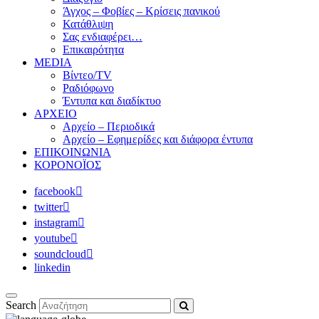
Άγχος – Φοβίες – Κρίσεις πανικού
Κατάθλιψη
Σας ενδιαφέρει…
Επικαιρότητα
MEDIA
Βίντεο/TV
Ραδιόφωνο
Έντυπα και διαδίκτυο
ΑΡΧΕΙΟ
Αρχείο – Περιοδικά
Αρχείο – Εφημερίδες και διάφορα έντυπα
ΕΠΙΚΟΙΝΩΝΙΑ
ΚΟΡΟΝΟΪΟΣ
facebook
twitter
instagram
youtube
soundcloud
linkedin
Search