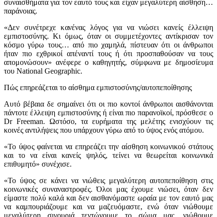
συναισθήματα για τον εαυτό τους και είχαν μεγαλύτερη αίσθηση…
παράνοιας.
«Δεν συνέτρεχε κανένας λόγος για να νιώσει κανείς έλλειψη
εμπιστοσύνης. Κι όμως, όταν οι συμμετέχοντες αντίκρισαν τον
κόσμο γύρω τους… από πιο χαμηλά, πίστευαν ότι οι άνθρωποι
ήταν πιο εχθρικοί απέναντί τους ή ότι προσπαθούσαν να τους
απομονώσουν» ανέφερε ο καθηγητής, σύμφωνα με δημοσίευμα
του National Geographic.
Πώς επηρεάζεται το αίσθημα εμπιστοσύνης/αυτοπεποίθησης
Αυτό βέβαια δε σημαίνει ότι οι πιο κοντοί άνθρωποι αισθάνονται
πάντοτε έλλειψη εμπιστοσύνης ή είναι πιο παρανοϊκοί, πρόσθεσε ο
Dr Freeman. Ωστόσο, τα ευρήματα της μελέτης ενισχύουν τις
κοινές αντιλήψεις που υπάρχουν γύρω από το ύψος ενός ατόμου.
«Το ύψος φαίνεται να επηρεάζει την αίσθηση κοινωνικού στάτους
και το να είναι κανείς ψηλός, τείνει να θεωρείται κοινωνικά
επιθυμητό» συνέχισε.
«Το ύψος σε κάνει να νιώθεις μεγαλύτερη αυτοπεποίθηση στις
κοινωνικές συναναστροφές. Όλοι μας έχουμε νιώσει, όταν δεν
είμαστε πολύ καλά και δεν αισθανόμαστε ωραία με τον εαυτό μας
να καμπουριάζουμε και να μαζευόμαστε, ενώ όταν νιώθουμε
μεγαλύτερη σιγουριά τεντώνουμε το σώμα μας, νιώθουμε