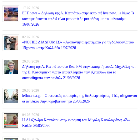
17.07.2026
ΕΡΤ news – Δήλωση της Α. Καππάτου στην εκπομπή live now, με θέμα: Τι
κάνουμε όταν τα παιδιά είναι μπροστά δε μια οθόνη και το καλοκαίρι;
16/07/2026
02.07.2026
«ΝΟΤΙΕΣ ΔΙΑΔΡΟΜΕΣ» – Αναπάντητα ερωτήματα για τη δολοφονία του
15χρονου στην Καλλιθέα 1/07/2026
26.06.2026
Δήλωση της Α. Καππάτου στο Real FM στην εκπομπή του Δ. Μιχαλέλη και
της Ε. Κατσαμπέκη για τα αποτελέσματα των εξετάσεων και τα
συναισθήματα των παιδιών 21/06/2026
26.06.2026
iefimerida.gr – Οι νεανικές συμμορίες της διπλανής πόρτας -Πώς οδηγούνται
οι ανήλικοι στην παραβατικότητα 26/06/2026
04.06.2026
H Αλεξάνδρα Καππάτου στην εκπομπή του Μιχάλη Κεφαλογιάννη «Ζω
Καλά» 30/05/2026
04.06.2026