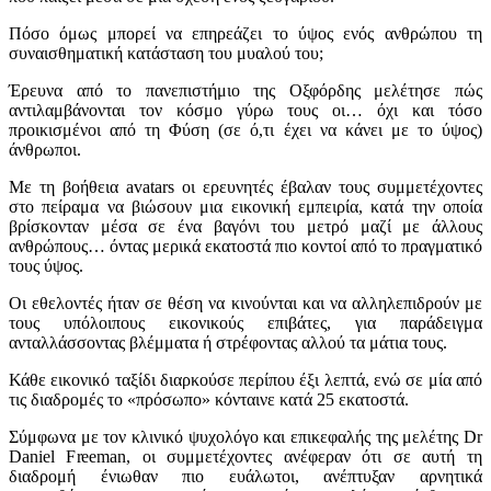
Πόσο όμως μπορεί να επηρεάζει το ύψος ενός ανθρώπου τη
συναισθηματική κατάσταση του μυαλού του;
Έρευνα από το πανεπιστήμιο της Οξφόρδης μελέτησε πώς
αντιλαμβάνονται τον κόσμο γύρω τους οι… όχι και τόσο
προικισμένοι από τη Φύση (σε ό,τι έχει να κάνει με το ύψος)
άνθρωποι.
Με τη βοήθεια avatars οι ερευνητές έβαλαν τους συμμετέχοντες
στο πείραμα να βιώσουν μια εικονική εμπειρία, κατά την οποία
βρίσκονταν μέσα σε ένα βαγόνι του μετρό μαζί με άλλους
ανθρώπους… όντας μερικά εκατοστά πιο κοντοί από το πραγματικό
τους ύψος.
Οι εθελοντές ήταν σε θέση να κινούνται και να αλληλεπιδρούν με
τους υπόλοιπους εικονικούς επιβάτες, για παράδειγμα
ανταλλάσσοντας βλέμματα ή στρέφοντας αλλού τα μάτια τους.
Κάθε εικονικό ταξίδι διαρκούσε περίπου έξι λεπτά, ενώ σε μία από
τις διαδρομές το «πρόσωπο» κόνταινε κατά 25 εκατοστά.
Σύμφωνα με τον κλινικό ψυχολόγο και επικεφαλής της μελέτης Dr
Daniel Freeman, οι συμμετέχοντες ανέφεραν ότι σε αυτή τη
διαδρομή ένιωθαν πιο ευάλωτοι, ανέπτυξαν αρνητικά