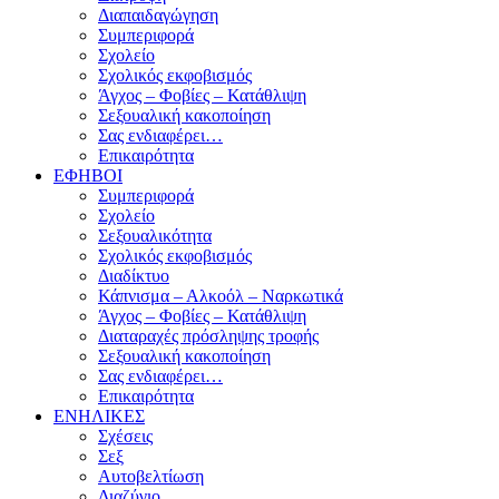
Διαπαιδαγώγηση
Συμπεριφορά
Σχολείο
Σχολικός εκφοβισμός
Άγχος – Φοβίες – Κατάθλιψη
Σεξουαλική κακοποίηση
Σας ενδιαφέρει…
Επικαιρότητα
ΕΦΗΒΟΙ
Συμπεριφορά
Σχολείο
Σεξουαλικότητα
Σχολικός εκφοβισμός
Διαδίκτυο
Κάπνισμα – Αλκοόλ – Ναρκωτικά
Άγχος – Φοβίες – Κατάθλιψη
Διαταραχές πρόσληψης τροφής
Σεξουαλική κακοποίηση
Σας ενδιαφέρει…
Επικαιρότητα
ΕΝΗΛΙΚΕΣ
Σχέσεις
Σεξ
Αυτοβελτίωση
Διαζύγιο