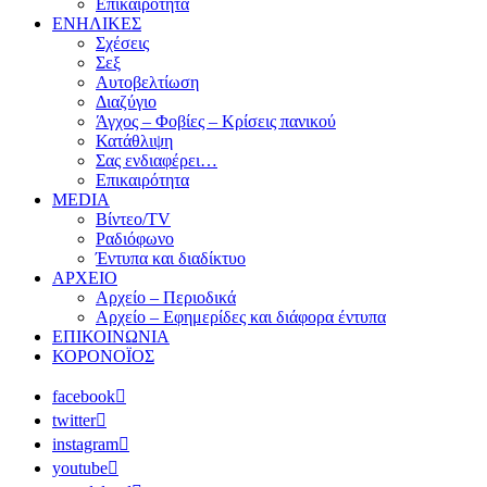
Επικαιρότητα
ΕΝΗΛΙΚΕΣ
Σχέσεις
Σεξ
Αυτοβελτίωση
Διαζύγιο
Άγχος – Φοβίες – Κρίσεις πανικού
Κατάθλιψη
Σας ενδιαφέρει…
Επικαιρότητα
MEDIA
Βίντεο/TV
Ραδιόφωνο
Έντυπα και διαδίκτυο
ΑΡΧΕΙΟ
Αρχείο – Περιοδικά
Αρχείο – Εφημερίδες και διάφορα έντυπα
ΕΠΙΚΟΙΝΩΝΙΑ
ΚΟΡΟΝΟΪΟΣ
facebook
twitter
instagram
youtube