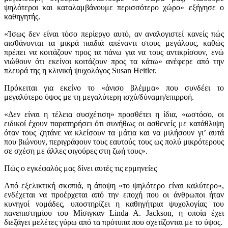
ψηλότεροι και καταλαμβάνουμε περισσότερο χώρο» εξήγησε ο
καθηγητής.
«Ίσως δεν είναι τόσο περίεργο αυτό, αν αναλογιστεί κανείς πώς
αισθάνονται τα μικρά παιδιά απέναντι στους μεγάλους, καθώς
πρέπει να κοιτάζουν προς τα πάνω για να τους αντικρίσουν, ενώ
νιώθουν ότι εκείνοι κοιτάζουν προς τα κάτω» ανέφερε από την
πλευρά της η κλινική ψυχολόγος Susan Heitler.
Πρόκειται για εκείνο το «άνισο βλέμμα» που συνδέει το
μεγαλύτερο ύψος με τη μεγαλύτερη ισχύ/δύναμη/επιρροή.
«Δεν είναι η τέλεια συσχέτιση» προσθέτει η ίδια, «ωστόσο, οι
ειδικοί έχουν παρατηρήσει ότι συνήθως οι ασθενείς με κατάθλιψη
όταν τους ζητάνε να κλείσουν τα μάτια και να μιλήσουν γι’ αυτά
που βιώνουν, περιγράφουν τους εαυτούς τους ως πολύ μικρότερους
σε σχέση με άλλες φιγούρες στη ζωή τους».
Πώς ο εγκέφαλός μας δίνει αυτές τις ερμηνείες
Από εξελικτική σκοπιά, η άποψη «το ψηλότερο είναι καλύτερο»,
ενδέχεται να προέρχεται από την εποχή που οι άνθρωποι ήταν
κυνηγοί νομάδες, υποστηρίζει η καθηγήτρια ψυχολογίας του
πανεπιστημίου του Μίσιγκαν Linda A. Jackson, η οποία έχει
διεξάγει μελέτες γύρω από τα πρότυπα που σχετίζονται με το ύψος.