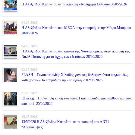
H Αλεξάνδρα Καππάτου στην εκπομπή «Καλημέρα Ελλάδα» 08/05/2026
04.06.2026
H Αλεξάνδρα Καππάτου στο MEGA στην εκπομπή με την Μάιρα Mπάρμπα
28/05/2026
04.06.2026
H Αλεξάνδρα Καππάτου στο κανάλι της Ναυτεμπορικής στην εκπομπή της
Νικόλ Ποφάντη για το άγχος των εξετάσεων 28/05/2026
02.06.2026
FLASH – Γυναικοκτονίες: Χιλιάδες γυναίκες δολοφονούνται παγκοσμίως
κάθε χρόνο – Τα «σημάδια» πριν το έγκλημα 02/06/2026
27.05.2026
Rthess.gr · Η σιωπηλή κρίση των νέων: Γιατί τα παιδιά μας νιώθουν πιο μόνα
από ποτέ; 25/05/2025
25.05.2026
13/5/2026 Η Αλεξάνδρα Καππάτου στην εκπομπή του ΑΝΤ1
“Αποκαλύψεις”