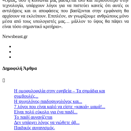
«Όμως, όσο η κοινωνία μας βασίζεται όλο και περισσότερο στην
τεχνολογία, υπάρχουν λόγοι για να πιστεύει κανείς ότι αυτές οι
αντιλήψεις και οι αποφάσεις που βασίζονται στην εμφάνιση θα
αρχίσουν να εκλείπουν. Επιπλέον, αν γνωρίζουμε ανθρώπους μόνο
μέσα από τους υπολογιστές μας… μάλλον το ύψος θα πάψει να
είναι τόσο σημαντικό κριτήριο».
Newsbeast.gr
Δημοφιλή Άρθρα
Η ομοφυλοφιλία στην εφηβεία – Τα σημάδια και
συμβουλές...
Η ψυχολόγος-παιδοψυχολόγος και...
7 λόγοι που είναι καλό να είστε «κακιά» μαμά!...
Είναι πολύ εύκολο για ένα παιδί...
Το παιδί αυνανίζεται
Δεν υπάρχει λόγος να νιώθετε άβ...
Παιδικός αυνανισμός.