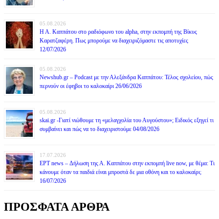
05.08.2026
Η Α. Καππάτου στο ραδιόφωνο του alpha, στην εκπομπή της Βίκυς
Καρατζαφέρη. Πως μπορούμε να διαχειριζόμαστε τις αποτυχίες
12/07/2026
05.08.2026
Newshub.gr – Podcast με την Αλεξάνδρα Καππάτου: Τέλος σχολείου, πώς
περνούν οι έφηβοι το καλοκαίρι 26/06/2026
05.08.2026
skai.gr -Γιατί νιώθουμε τη «μελαγχολία του Αυγούστου»; Ειδικός εξηγεί τι
συμβαίνει και πώς να το διαχειριστούμε 04/08/2026
17.07.2026
ΕΡΤ news – Δήλωση της Α. Καππάτου στην εκπομπή live now, με θέμα: Τι
κάνουμε όταν τα παιδιά είναι μπροστά δε μια οθόνη και το καλοκαίρι;
16/07/2026
ΠΡΟΣΦΑΤΑ ΑΡΘΡΑ