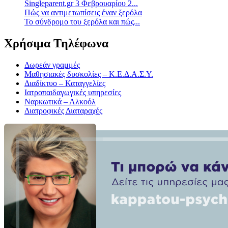
Singleparent.gr 3 Φεβρουαρίου 2...
Πώς να αντιμετωπίσεις έναν ξερόλα
Το σύνδρομο του ξερόλα και πώς...
Χρήσιμα Τηλέφωνα
Δωρεάν γραμμές
Μαθησιακές δυσκολίες – Κ.Ε.Δ.Α.Σ.Υ.
Διαδίκτυο – Καταγγελίες
Ιατροπαιδαγωγικές υπηρεσίες
Ναρκωτικά – Αλκοόλ
Διατροφικές Διαταραχές