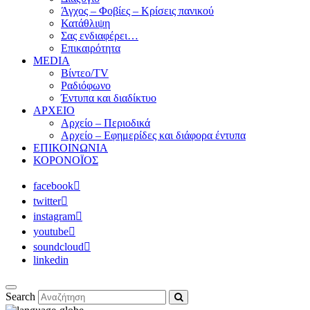
Άγχος – Φοβίες – Κρίσεις πανικού
Κατάθλιψη
Σας ενδιαφέρει…
Επικαιρότητα
MEDIA
Βίντεο/TV
Ραδιόφωνο
Έντυπα και διαδίκτυο
ΑΡΧΕΙΟ
Αρχείο – Περιοδικά
Αρχείο – Εφημερίδες και διάφορα έντυπα
ΕΠΙΚΟΙΝΩΝΙΑ
ΚΟΡΟΝΟΪΟΣ
facebook
twitter
instagram
youtube
soundcloud
linkedin
Search