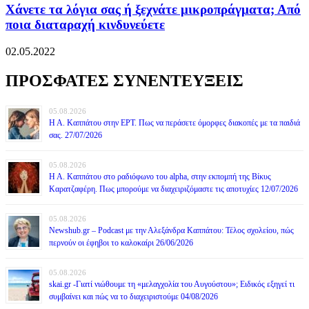
Χάνετε τα λόγια σας ή ξεχνάτε μικροπράγματα; Από
ποια διαταραχή κινδυνεύετε
02.05.2022
ΠΡΟΣΦΑΤΕΣ ΣΥΝΕΝΤΕΥΞΕΙΣ
05.08.2026
Η Α. Καππάτου στην ΕΡΤ. Πως να περάσετε όμορφες διακοπές με τα παιδιά
σας. 27/07/2026
05.08.2026
Η Α. Καππάτου στο ραδιόφωνο του alpha, στην εκπομπή της Βίκυς
Καρατζαφέρη. Πως μπορούμε να διαχειριζόμαστε τις αποτυχίες 12/07/2026
05.08.2026
Newshub.gr – Podcast με την Αλεξάνδρα Καππάτου: Τέλος σχολείου, πώς
περνούν οι έφηβοι το καλοκαίρι 26/06/2026
05.08.2026
skai.gr -Γιατί νιώθουμε τη «μελαγχολία του Αυγούστου»; Ειδικός εξηγεί τι
συμβαίνει και πώς να το διαχειριστούμε 04/08/2026