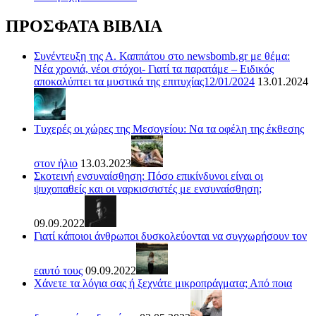
ΠΡΟΣΦΑΤΑ ΒΙΒΛΙΑ
Συνέντευξη της Α. Καππάτου στο newsbomb.gr με θέμα:
Νέα χρονιά, νέοι στόχοι- Γιατί τα παρατάμε – Ειδικός
αποκαλύπτει τα μυστικά της επιτυχίας12/01/2024
13.01.2024
Τυχερές οι χώρες της Μεσογείου: Να τα οφέλη της έκθεσης
στον ήλιο
13.03.2023
Σκοτεινή ενσυναίσθηση: Πόσο επικίνδυνοι είναι οι
ψυχοπαθείς και οι ναρκισσιστές με ενσυναίσθηση;
09.09.2022
Γιατί κάποιοι άνθρωποι δυσκολεύονται να συγχωρήσουν τον
εαυτό τους
09.09.2022
Χάνετε τα λόγια σας ή ξεχνάτε μικροπράγματα; Από ποια