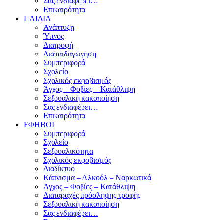
Σας ενδιαφέρει…
Επικαιρότητα
ΠΑΙΔΙΑ
Ανάπτυξη
Ύπνος
Διατροφή
Διαπαιδαγώγηση
Συμπεριφορά
Σχολείο
Σχολικός εκφοβισμός
Άγχος – Φοβίες – Κατάθλιψη
Σεξουαλική κακοποίηση
Σας ενδιαφέρει…
Επικαιρότητα
ΕΦΗΒΟΙ
Συμπεριφορά
Σχολείο
Σεξουαλικότητα
Σχολικός εκφοβισμός
Διαδίκτυο
Κάπνισμα – Αλκοόλ – Ναρκωτικά
Άγχος – Φοβίες – Κατάθλιψη
Διαταραχές πρόσληψης τροφής
Σεξουαλική κακοποίηση
Σας ενδιαφέρει…