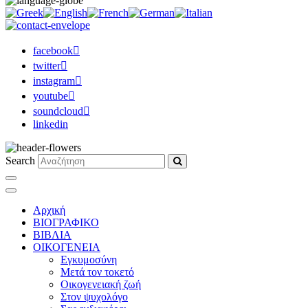
facebook
twitter
instagram
youtube
soundcloud
linkedin
Search
Αρχική
ΒΙΟΓΡΑΦΙΚΟ
ΒΙΒΛΙΑ
ΟΙΚΟΓΕΝΕΙΑ
Εγκυμοσύνη
Μετά τον τοκετό
Οικογενειακή ζωή
Στον ψυχολόγο