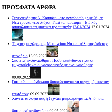
ΠΡΟΣΦΑΤΑ ΑΡΘΡΑ
Συνέντευξη της Α. Καππάτου στο newsbomb.gr με θέμα:
Νέα χρονιά, νέοι στόχοι- Γιατί τα παρατάμε – Ειδικός
αποκαλύπτει τα μυστικά της επιτυχίας12/01/2024
13.01.2024
Τυχερές οι χώρες της Μεσογείου: Να τα οφέλη της έκθεσης
στον ήλιο
13.03.2023
Σκοτεινή ενσυναίσθηση: Πόσο επικίνδυνοι είναι οι
ψυχοπαθείς και οι ναρκισσιστές με ενσυναίσθηση;
09.09.2022
Γιατί κάποιοι άνθρωποι δυσκολεύονται να συγχωρήσουν τον
εαυτό τους
09.09.2022
Χάνετε τα λόγια σας ή ξεχνάτε μικροπράγματα; Από ποια
διαταραχή κινδυνεύετε
02.05.2022