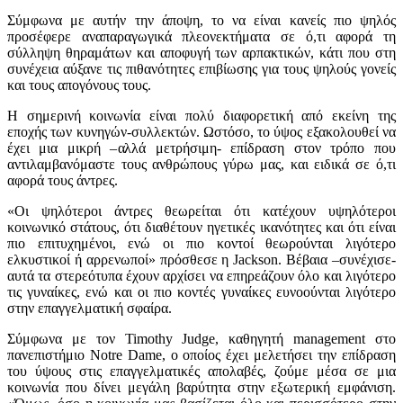
Σύμφωνα με αυτήν την άποψη, το να είναι κανείς πιο ψηλός
προσέφερε αναπαραγωγικά πλεονεκτήματα σε ό,τι αφορά τη
σύλληψη θηραμάτων και αποφυγή των αρπακτικών, κάτι που στη
συνέχεια αύξανε τις πιθανότητες επιβίωσης για τους ψηλούς γονείς
και τους απογόνους τους.
Η σημερινή κοινωνία είναι πολύ διαφορετική από εκείνη της
εποχής των κυνηγών-συλλεκτών. Ωστόσο, το ύψος εξακολουθεί να
έχει μια μικρή –αλλά μετρήσιμη- επίδραση στον τρόπο που
αντιλαμβανόμαστε τους ανθρώπους γύρω μας, και ειδικά σε ό,τι
αφορά τους άντρες.
«Οι ψηλότεροι άντρες θεωρείται ότι κατέχουν υψηλότεροι
κοινωνικό στάτους, ότι διαθέτουν ηγετικές ικανότητες και ότι είναι
πιο επιτυχημένοι, ενώ οι πιο κοντοί θεωρούνται λιγότερο
ελκυστικοί ή αρρενωποί» πρόσθεσε η Jackson. Βέβαια –συνέχισε-
αυτά τα στερεότυπα έχουν αρχίσει να επηρεάζουν όλο και λιγότερο
τις γυναίκες, ενώ και οι πιο κοντές γυναίκες ευνοούνται λιγότερο
στην επαγγελματική σφαίρα.
Σύμφωνα με τον Timothy Judge, καθηγητή management στο
πανεπιστήμιο Notre Dame, ο οποίος έχει μελετήσει την επίδραση
του ύψους στις επαγγελματικές απολαβές, ζούμε μέσα σε μια
κοινωνία που δίνει μεγάλη βαρύτητα στην εξωτερική εμφάνιση.