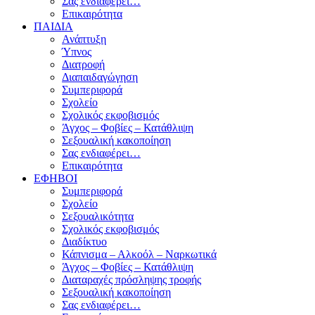
Σας ενδιαφέρει…
Επικαιρότητα
ΠΑΙΔΙΑ
Ανάπτυξη
Ύπνος
Διατροφή
Διαπαιδαγώγηση
Συμπεριφορά
Σχολείο
Σχολικός εκφοβισμός
Άγχος – Φοβίες – Κατάθλιψη
Σεξουαλική κακοποίηση
Σας ενδιαφέρει…
Επικαιρότητα
ΕΦΗΒΟΙ
Συμπεριφορά
Σχολείο
Σεξουαλικότητα
Σχολικός εκφοβισμός
Διαδίκτυο
Κάπνισμα – Αλκοόλ – Ναρκωτικά
Άγχος – Φοβίες – Κατάθλιψη
Διαταραχές πρόσληψης τροφής
Σεξουαλική κακοποίηση
Σας ενδιαφέρει…