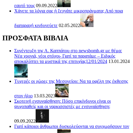
εαυτό τους
09.09.2022
Χάνετε τα λόγια σας ή ξεχνάτε μικροπράγματα; Από ποια
διαταραχή κινδυνεύετε
02.05.2022
ΠΡΟΣΦΑΤΑ ΒΙΒΛΙΑ
Συνέντευξη της Α. Καππάτου στο newsbomb.gr με θέμα:
Νέα χρονιά, νέοι στόχοι- Γιατί τα παρατάμε – Ειδικός
αποκαλύπτει τα μυστικά της επιτυχίας12/01/2024
13.01.2024
Τυχερές οι χώρες της Μεσογείου: Να τα οφέλη της έκθεσης
στον ήλιο
13.03.2023
Σκοτεινή ενσυναίσθηση: Πόσο επικίνδυνοι είναι οι
ψυχοπαθείς και οι ναρκισσιστές με ενσυναίσθηση;
09.09.2022
Γιατί κάποιοι άνθρωποι δυσκολεύονται να συγχωρήσουν τον