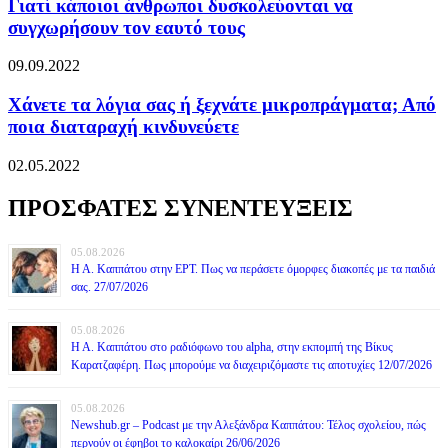
Γιατί κάποιοι άνθρωποι δυσκολεύονται να
συγχωρήσουν τον εαυτό τους
09.09.2022
Χάνετε τα λόγια σας ή ξεχνάτε μικροπράγματα; Από
ποια διαταραχή κινδυνεύετε
02.05.2022
ΠΡΟΣΦΑΤΕΣ ΣΥΝΕΝΤΕΥΞΕΙΣ
05.08.2026
Η Α. Καππάτου στην ΕΡΤ. Πως να περάσετε όμορφες διακοπές με τα παιδιά
σας. 27/07/2026
05.08.2026
Η Α. Καππάτου στο ραδιόφωνο του alpha, στην εκπομπή της Βίκυς
Καρατζαφέρη. Πως μπορούμε να διαχειριζόμαστε τις αποτυχίες 12/07/2026
05.08.2026
Newshub.gr – Podcast με την Αλεξάνδρα Καππάτου: Τέλος σχολείου, πώς
περνούν οι έφηβοι το καλοκαίρι 26/06/2026