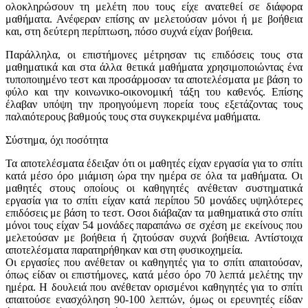
ολοκληρώσουν τη μελέτη που τους είχε ανατεθεί σε διάφορα
μαθήματα. Ανέφεραν επίσης αν μελετούσαν μόνοι ή με βοήθεια
και, στη δεύτερη περίπτωση, πόσο συχνά είχαν βοήθεια.
Παράλληλα, οι επιστήμονες μέτρησαν τις επιδόσεις τους στα
μαθηματικά και στα άλλα θετικά μαθήματα χρησιμοποιώντας ένα
τυποποιημένο τεστ και προσάρμοσαν τα αποτελέσματα με βάση το
φύλο και την κοινωνικο-οικονομική τάξη του καθενός. Επίσης
έλαβαν υπόψη την προηγούμενη πορεία τους εξετάζοντας τους
παλαιότερους βαθμούς τους στα συγκεκριμένα μαθήματα.
Σύστημα, όχι ποσότητα
Τα αποτελέσματα έδειξαν ότι οι μαθητές είχαν εργασία για το σπίτι
κατά μέσο όρο μιάμιση ώρα την ημέρα σε όλα τα μαθήματα. Οι
μαθητές στους οποίους οι καθηγητές ανέθεταν συστηματικά
εργασία για το σπίτι είχαν κατά περίπου 50 μονάδες υψηλότερες
επιδόσεις με βάση το τεστ. Οσοι διάβαζαν τα μαθηματικά στο σπίτι
μόνοι τους είχαν 54 μονάδες παραπάνω σε σχέση με εκείνους που
μελετούσαν με βοήθεια ή ζητούσαν συχνά βοήθεια. Αντίστοιχα
αποτελέσματα παρατηρήθηκαν και στη φυσικοχημεία.
Οι εργασίες που ανέθεταν οι καθηγητές για το σπίτι απαιτούσαν,
όπως είδαν οι επιστήμονες, κατά μέσο όρο 70 λεπτά μελέτης την
ημέρα. Η δουλειά που ανέθεταν ορισμένοι καθηγητές για το σπίτι
απαιτούσε ενασχόληση 90-100 λεπτών, όμως οι ερευνητές είδαν