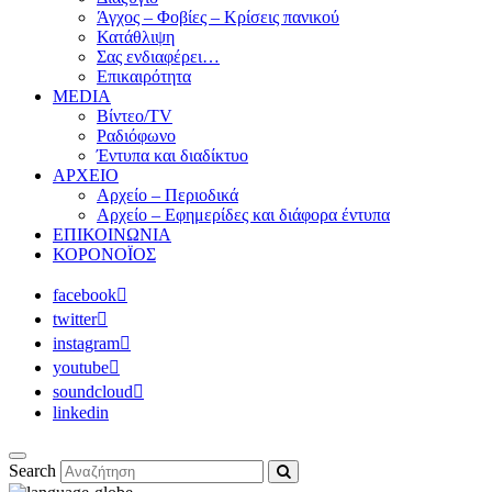
Άγχος – Φοβίες – Κρίσεις πανικού
Κατάθλιψη
Σας ενδιαφέρει…
Επικαιρότητα
MEDIA
Βίντεο/TV
Ραδιόφωνο
Έντυπα και διαδίκτυο
ΑΡΧΕΙΟ
Αρχείο – Περιοδικά
Αρχείο – Εφημερίδες και διάφορα έντυπα
ΕΠΙΚΟΙΝΩΝΙΑ
ΚΟΡΟΝΟΪΟΣ
facebook
twitter
instagram
youtube
soundcloud
linkedin
Search