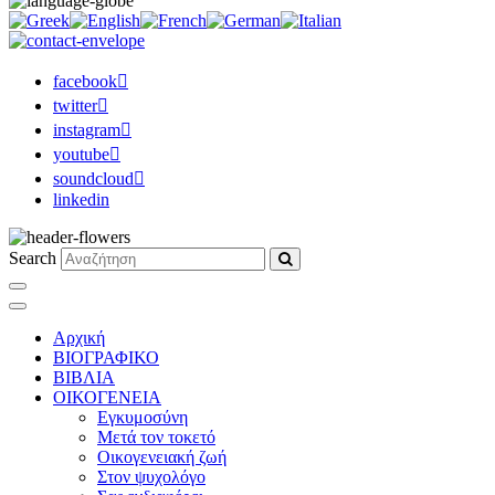
facebook
twitter
instagram
youtube
soundcloud
linkedin
Search
Αρχική
ΒΙΟΓΡΑΦΙΚΟ
ΒΙΒΛΙΑ
ΟΙΚΟΓΕΝΕΙΑ
Εγκυμοσύνη
Μετά τον τοκετό
Οικογενειακή ζωή
Στον ψυχολόγο