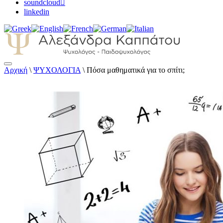
soundcloud
linkedin
Αρχική
\
ΨΥΧΟΛΟΓΙΑ
\
Πόσα μαθηματικά για το σπίτι;
Αλεξάνδρα Καππάτου Ψυχολόγος –
Παιδοψυχολόγος