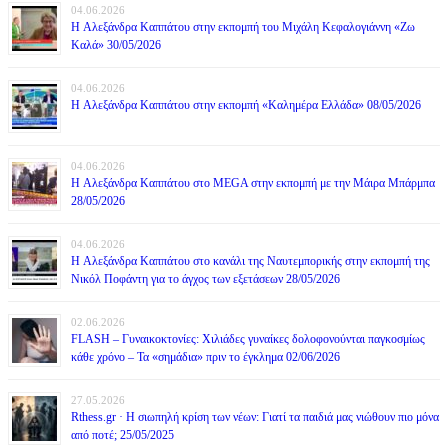
04.06.2026
H Αλεξάνδρα Καππάτου στην εκπομπή του Μιχάλη Κεφαλογιάννη «Ζω
Καλά» 30/05/2026
04.06.2026
H Αλεξάνδρα Καππάτου στην εκπομπή «Καλημέρα Ελλάδα» 08/05/2026
04.06.2026
H Αλεξάνδρα Καππάτου στο MEGA στην εκπομπή με την Μάιρα Mπάρμπα
28/05/2026
04.06.2026
H Αλεξάνδρα Καππάτου στο κανάλι της Ναυτεμπορικής στην εκπομπή της
Νικόλ Ποφάντη για το άγχος των εξετάσεων 28/05/2026
02.06.2026
FLASH – Γυναικοκτονίες: Χιλιάδες γυναίκες δολοφονούνται παγκοσμίως
κάθε χρόνο – Τα «σημάδια» πριν το έγκλημα 02/06/2026
27.05.2026
Rthess.gr · Η σιωπηλή κρίση των νέων: Γιατί τα παιδιά μας νιώθουν πιο μόνα
από ποτέ; 25/05/2025