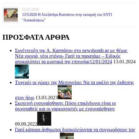
25.05.2026
13/5/2026 Η Αλεξάνδρα Καππάτου στην εκπομπή του ΑΝΤ1
“Αποκαλύψεις”
ΠΡΟΣΦΑΤΑ ΑΡΘΡΑ
Συνέντευξη της Α. Καππάτου στο newsbomb.gr με θέμα:
Νέα χρονιά, νέοι στόχοι- Γιατί τα παρατάμε – Ειδικός
αποκαλύπτει τα μυστικά της επιτυχίας12/01/2024
13.01.2024
Τυχερές οι χώρες της Μεσογείου: Να τα οφέλη της έκθεσης
στον ήλιο
13.03.2023
Σκοτεινή ενσυναίσθηση: Πόσο επικίνδυνοι είναι οι
ψυχοπαθείς και οι ναρκισσιστές με ενσυναίσθηση;
09.09.2022
Γιατί κάποιοι άνθρωποι δυσκολεύονται να συγχωρήσουν τον