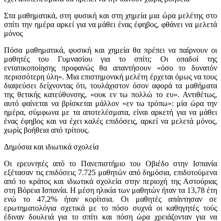
Στα μαθηματικά, στη φυσική και στη χημεία μια ώρα μελέτης στο
σπίτι την ημέρα αρκεί για να μάθει ένας έφηβος, φθάνει να μελετά
μόνος
Πόσα μαθηματικά, φυσική και χημεία θα πρέπει να παίρνουν οι
μαθητές του Γυμνασίου για το σπίτι; Οι οπαδοί της
εντατικοποίησης προφανώς θα απαντήσουν «όσο το δυνατόν
περισσότερη ύλη». Μια επιστημονική μελέτη έρχεται όμως να τους
διαψεύσει δείχνοντας ότι, τουλάχιστον όσον αφορά τα μαθήματα
της θετικής κατεύθυνσης, «ουκ εν τω πολλώ το ευ». Αντιθέτως,
αυτό φαίνεται να βρίσκεται μάλλον «εν τω τρόπω»: μία ώρα την
ημέρα, σύμφωνα με τα αποτελέσματα, είναι αρκετή για να μάθει
ένας έφηβος και να έχει καλές επιδόσεις, αρκεί να μελετά μόνος,
χωρίς βοήθεια από τρίτους.
Δημόσια και ιδιωτικά σχολεία
Οι ερευνητές από το Πανεπιστήμιο του Οβιέδο στην Ισπανία
εξέτασαν τις επιδόσεις 7.725 μαθητών από δημόσια, επιδοτούμενα
από το κράτος και ιδιωτικά σχολεία στην περιοχή της Αστούριας
στη Βόρεια Ισπανία. Η μέση ηλικία των μαθητών ήταν τα 13,78 έτη
ενώ το 47,2% ήταν κορίτσια. Οι μαθητές απάντησαν σε
ερωτηματολόγια σχετικά με το πόσο συχνά οι καθηγητές τούς
έδιναν δουλειά για το σπίτι και πόση ώρα χρειάζονταν για να