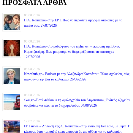
ΠΡΟΣΦΑΤΑ ΑΡΘΡΑ
05.08.2026
Η Α. Καππάτου στην ΕΡΤ. Πως να περάσετε όμορφες διακοπές με τα
παιδιά σας. 27/07/2026
05.08.2026
Η Α. Καππάτου στο ραδιόφωνο του alpha, στην εκπομπή της Βίκυς
Καρατζαφέρη. Πως μπορούμε να διαχειριζόμαστε τις αποτυχίες
12/07/2026
05.08.2026
Newshub.gr – Podcast με την Αλεξάνδρα Καππάτου: Τέλος σχολείου, πώς
περνούν οι έφηβοι το καλοκαίρι 26/06/2026
05.08.2026
skai.gr -Γιατί νιώθουμε τη «μελαγχολία του Αυγούστου»; Ειδικός εξηγεί τι
συμβαίνει και πώς να το διαχειριστούμε 04/08/2026
17.07.2026
ΕΡΤ news – Δήλωση της Α. Καππάτου στην εκπομπή live now, με θέμα: Τι
κάνουμε όταν τα παιδιά είναι μπροστά δε μια οθόνη και το καλοκαίρι;