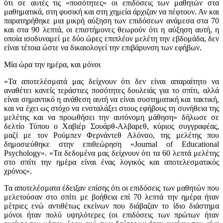
ότι σε αυτές τις «ποσότητες» οι επιδόσεις των μαθητών στα
μαθηματικά, στη φυσική και στη χημεία άρχιζαν να πέφτουν. Αν και
παρατηρήθηκε μια μικρή αύξηση των επιδόσεων ανάμεσα στα 70
και στα 90 λεπτά, οι επιστήμονες θεωρούν ότι η αύξηση αυτή, η
οποία ισοδυναμεί με δύο ώρες επιπλέον μελέτη την εβδομάδα, δεν
είναι τέτοια ώστε να δικαιολογεί την επιβάρυνση των εφήβων.
Μία ώρα την ημέρα, και μόνοι
«Τα αποτελέσματά μας δείχνουν ότι δεν είναι απαραίτητο να
αναθέτει κανείς τεράστιες ποσότητες δουλειάς για το σπίτι, αλλά
είναι σημαντικό η ανάθεση αυτή να είναι συστηματική και τακτική,
και να έχει ως στόχο να ενσταλάξει στους εφήβους τη συνήθεια της
μελέτης και να προωθήσει την αυτόνομη μάθηση» δήλωσε σε
δελτίο Τύπου ο Χαβιέρ Σουάρθ-Αλβαρεθ, κύριος συγγραφέας,
μαζί με τον Ρούμπεν Φερνάντεθ Αλόνσο, της μελέτης που
δημοσιεύθηκε στην επιθεώρηση «Journal of Educational
Psychology». «Τα δεδομένα μας δείχνουν ότι τα 60 λεπτά μελέτης
στο σπίτι την ημέρα είναι ένας λογικός και αποτελεσματικός
χρόνος».
Τα αποτελέσματα έδειξαν επίσης ότι οι επιδόσεις των μαθητών που
μελετούσαν στο σπίτι με βοήθεια επί 70 λεπτά την ημέρα ήταν
μέτριες ενώ αντιθέτως εκείνων που διάβαζαν το ίδιο διάστημα
μόνοι ήταν πολύ υψηλότερες (οι επιδόσεις των πρώτων ήταν