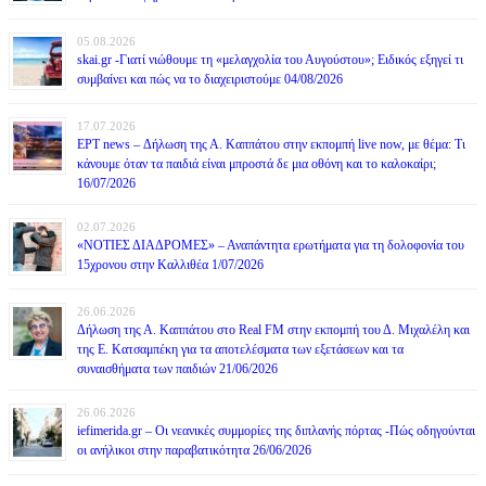
05.08.2026
skai.gr -Γιατί νιώθουμε τη «μελαγχολία του Αυγούστου»; Ειδικός εξηγεί τι
συμβαίνει και πώς να το διαχειριστούμε 04/08/2026
17.07.2026
ΕΡΤ news – Δήλωση της Α. Καππάτου στην εκπομπή live now, με θέμα: Τι
κάνουμε όταν τα παιδιά είναι μπροστά δε μια οθόνη και το καλοκαίρι;
16/07/2026
02.07.2026
«ΝΟΤΙΕΣ ΔΙΑΔΡΟΜΕΣ» – Αναπάντητα ερωτήματα για τη δολοφονία του
15χρονου στην Καλλιθέα 1/07/2026
26.06.2026
Δήλωση της Α. Καππάτου στο Real FM στην εκπομπή του Δ. Μιχαλέλη και
της Ε. Κατσαμπέκη για τα αποτελέσματα των εξετάσεων και τα
συναισθήματα των παιδιών 21/06/2026
26.06.2026
iefimerida.gr – Οι νεανικές συμμορίες της διπλανής πόρτας -Πώς οδηγούνται
οι ανήλικοι στην παραβατικότητα 26/06/2026