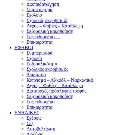
Διαπαιδαγώγηση
Συμπεριφορά
Σχολείο
Σχολικός εκφοβισμός
Άγχος – Φοβίες – Κατάθλιψη
Σεξουαλική κακοποίηση
Σας ενδιαφέρει…
Επικαιρότητα
ΕΦΗΒΟΙ
Συμπεριφορά
Σχολείο
Σεξουαλικότητα
Σχολικός εκφοβισμός
Διαδίκτυο
Κάπνισμα – Αλκοόλ – Ναρκωτικά
Άγχος – Φοβίες – Κατάθλιψη
Διαταραχές πρόσληψης τροφής
Σεξουαλική κακοποίηση
Σας ενδιαφέρει…
Επικαιρότητα
ΕΝΗΛΙΚΕΣ
Σχέσεις
Σεξ
Αυτοβελτίωση
Διαζύγιο