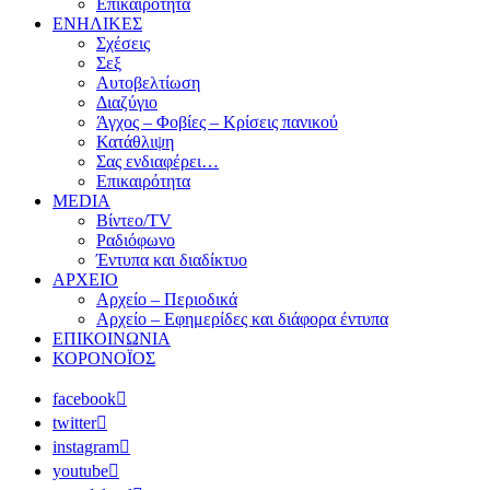
Επικαιρότητα
ΕΝΗΛΙΚΕΣ
Σχέσεις
Σεξ
Αυτοβελτίωση
Διαζύγιο
Άγχος – Φοβίες – Κρίσεις πανικού
Κατάθλιψη
Σας ενδιαφέρει…
Επικαιρότητα
MEDIA
Βίντεο/TV
Ραδιόφωνο
Έντυπα και διαδίκτυο
ΑΡΧΕΙΟ
Αρχείο – Περιοδικά
Αρχείο – Εφημερίδες και διάφορα έντυπα
ΕΠΙΚΟΙΝΩΝΙΑ
ΚΟΡΟΝΟΪΟΣ
facebook
twitter
instagram
youtube