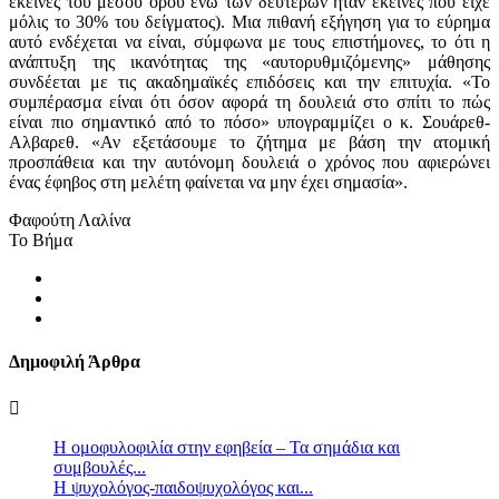
εκείνες του μέσου όρου ενώ των δεύτερων ήταν εκείνες που είχε
μόλις το 30% του δείγματος). Μια πιθανή εξήγηση για το εύρημα
αυτό ενδέχεται να είναι, σύμφωνα με τους επιστήμονες, το ότι η
ανάπτυξη της ικανότητας της «αυτορυθμιζόμενης» μάθησης
συνδέεται με τις ακαδημαϊκές επιδόσεις και την επιτυχία. «Το
συμπέρασμα είναι ότι όσον αφορά τη δουλειά στο σπίτι το πώς
είναι πιο σημαντικό από το πόσο» υπογραμμίζει ο κ. Σουάρεθ-
Αλβαρεθ. «Αν εξετάσουμε το ζήτημα με βάση την ατομική
προσπάθεια και την αυτόνομη δουλειά ο χρόνος που αφιερώνει
ένας έφηβος στη μελέτη φαίνεται να μην έχει σημασία».
Φαφούτη Λαλίνα
To Βήμα
Δημοφιλή Άρθρα
Η ομοφυλοφιλία στην εφηβεία – Τα σημάδια και
συμβουλές...
Η ψυχολόγος-παιδοψυχολόγος και...