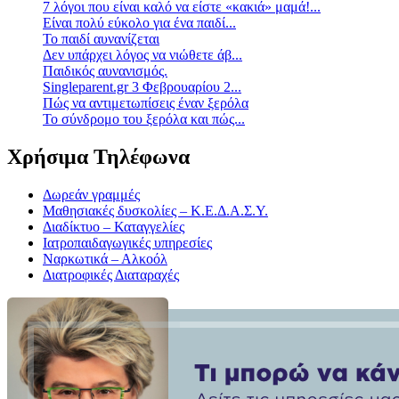
7 λόγοι που είναι καλό να είστε «κακιά» μαμά!...
Είναι πολύ εύκολο για ένα παιδί...
Το παιδί αυνανίζεται
Δεν υπάρχει λόγος να νιώθετε άβ...
Παιδικός αυνανισμός.
Singleparent.gr 3 Φεβρουαρίου 2...
Πώς να αντιμετωπίσεις έναν ξερόλα
Το σύνδρομο του ξερόλα και πώς...
Χρήσιμα Τηλέφωνα
Δωρεάν γραμμές
Μαθησιακές δυσκολίες – Κ.Ε.Δ.Α.Σ.Υ.
Διαδίκτυο – Καταγγελίες
Ιατροπαιδαγωγικές υπηρεσίες
Ναρκωτικά – Αλκοόλ
Διατροφικές Διαταραχές