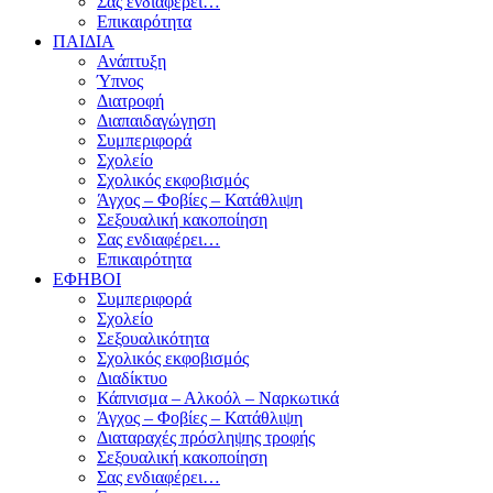
Σας ενδιαφέρει…
Επικαιρότητα
ΠΑΙΔΙΑ
Ανάπτυξη
Ύπνος
Διατροφή
Διαπαιδαγώγηση
Συμπεριφορά
Σχολείο
Σχολικός εκφοβισμός
Άγχος – Φοβίες – Κατάθλιψη
Σεξουαλική κακοποίηση
Σας ενδιαφέρει…
Επικαιρότητα
ΕΦΗΒΟΙ
Συμπεριφορά
Σχολείο
Σεξουαλικότητα
Σχολικός εκφοβισμός
Διαδίκτυο
Κάπνισμα – Αλκοόλ – Ναρκωτικά
Άγχος – Φοβίες – Κατάθλιψη
Διαταραχές πρόσληψης τροφής
Σεξουαλική κακοποίηση
Σας ενδιαφέρει…