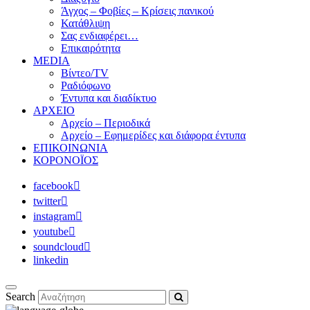
Άγχος – Φοβίες – Κρίσεις πανικού
Κατάθλιψη
Σας ενδιαφέρει…
Επικαιρότητα
MEDIA
Βίντεο/TV
Ραδιόφωνο
Έντυπα και διαδίκτυο
ΑΡΧΕΙΟ
Αρχείο – Περιοδικά
Αρχείο – Εφημερίδες και διάφορα έντυπα
ΕΠΙΚΟΙΝΩΝΙΑ
ΚΟΡΟΝΟΪΟΣ
facebook
twitter
instagram
youtube
soundcloud
linkedin
Search