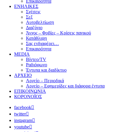
Επικαιρότητα
ΕΝΗΛΙΚΕΣ
Σχέσεις
Σεξ
Αυτοβελτίωση
Διαζύγιο
Άγχος – Φοβίες – Κρίσεις πανικού
Κατάθλιψη
Σας ενδιαφέρει…
Επικαιρότητα
MEDIA
Βίντεο/TV
Ραδιόφωνο
Έντυπα και διαδίκτυο
ΑΡΧΕΙΟ
Αρχείο – Περιοδικά
Αρχείο – Εφημερίδες και διάφορα έντυπα
ΕΠΙΚΟΙΝΩΝΙΑ
ΚΟΡΟΝΟΪΟΣ
facebook
twitter
instagram
youtube