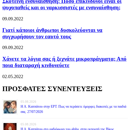
Σκοτεινή ενσυναίσθηση: Πόσο επικίνδυνοι είναι οι
ψυχοπαθείς και οι ναρκισσιστές με ενσυναίσθηση;
09.09.2022
Γιατί κάποιοι άνθρωποι δυσκολεύονται να
συγχωρήσουν τον εαυτό τους
09.09.2022
Χάνετε τα λόγια σας ή ξεχνάτε μικροπράγματα; Από
ποια διαταραχή κινδυνεύετε
02.05.2022
ΠΡΟΣΦΑΤΕΣ ΣΥΝΕΝΤΕΥΞΕΙΣ
05.08.2026
Η Α. Καππάτου στην ΕΡΤ. Πως να περάσετε όμορφες διακοπές με τα παιδιά
σας. 27/07/2026
05.08.2026
Η Α. Καππάτου στο ραδιόφωνο του alpha, στην εκπομπή της Βίκυς