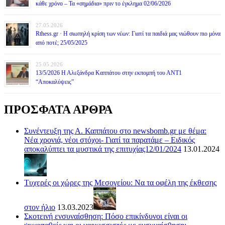
κάθε χρόνο – Τα «σημάδια» πριν το έγκλημα 02/06/2026
27.05.2026
Rthess.gr · Η σιωπηλή κρίση των νέων: Γιατί τα παιδιά μας νιώθουν πιο μόνα
από ποτέ; 25/05/2025
25.05.2026
13/5/2026 Η Αλεξάνδρα Καππάτου στην εκπομπή του ΑΝΤ1
“Αποκαλύψεις”
ΠΡΟΣΦΑΤΑ ΑΡΘΡΑ
Συνέντευξη της Α. Καππάτου στο newsbomb.gr με θέμα:
Νέα χρονιά, νέοι στόχοι- Γιατί τα παρατάμε – Ειδικός
αποκαλύπτει τα μυστικά της επιτυχίας12/01/2024
13.01.2024
Τυχερές οι χώρες της Μεσογείου: Να τα οφέλη της έκθεσης
στον ήλιο
13.03.2023
Σκοτεινή ενσυναίσθηση: Πόσο επικίνδυνοι είναι οι