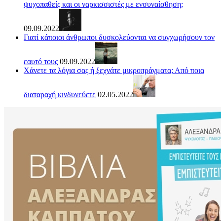
ψυχοπαθείς και οι ναρκισσιστές με ενσυναίσθηση;
09.09.2022
Γιατί κάποιοι άνθρωποι δυσκολεύονται να συγχωρήσουν τον
εαυτό τους
09.09.2022
Χάνετε τα λόγια σας ή ξεχνάτε μικροπράγματα; Από ποια
διαταραχή κινδυνεύετε
02.05.2022