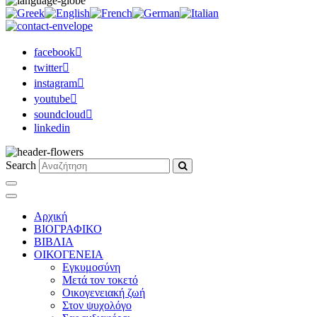
facebook
twitter
instagram
youtube
soundcloud
linkedin
Search
Αρχική
ΒΙΟΓΡΑΦΙΚΟ
ΒΙΒΛΙΑ
ΟΙΚΟΓΕΝΕΙΑ
Εγκυμοσύνη
Μετά τον τοκετό
Οικογενειακή ζωή
Στον ψυχολόγο