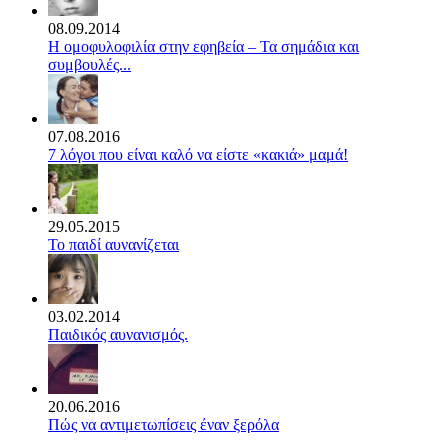
08.09.2014
Η ομοφυλοφιλία στην εφηβεία – Τα σημάδια και
συμβουλές...
07.08.2016
7 λόγοι που είναι καλό να είστε «κακιά» μαμά!
29.05.2015
Το παιδί αυνανίζεται
03.02.2014
Παιδικός αυνανισμός.
20.06.2016
Πώς να αντιμετωπίσεις έναν ξερόλα