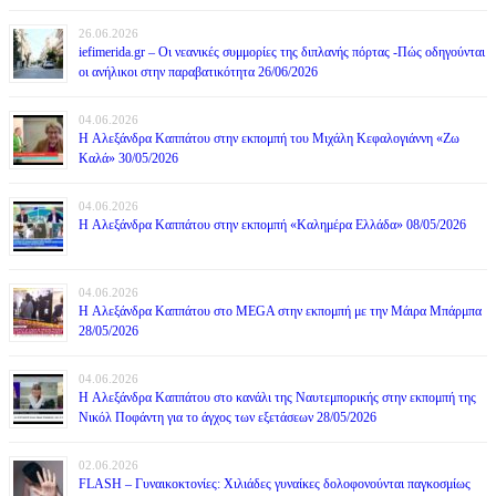
26.06.2026
iefimerida.gr – Οι νεανικές συμμορίες της διπλανής πόρτας -Πώς οδηγούνται
οι ανήλικοι στην παραβατικότητα 26/06/2026
04.06.2026
H Αλεξάνδρα Καππάτου στην εκπομπή του Μιχάλη Κεφαλογιάννη «Ζω
Καλά» 30/05/2026
04.06.2026
H Αλεξάνδρα Καππάτου στην εκπομπή «Καλημέρα Ελλάδα» 08/05/2026
04.06.2026
H Αλεξάνδρα Καππάτου στο MEGA στην εκπομπή με την Μάιρα Mπάρμπα
28/05/2026
04.06.2026
H Αλεξάνδρα Καππάτου στο κανάλι της Ναυτεμπορικής στην εκπομπή της
Νικόλ Ποφάντη για το άγχος των εξετάσεων 28/05/2026
02.06.2026
FLASH – Γυναικοκτονίες: Χιλιάδες γυναίκες δολοφονούνται παγκοσμίως