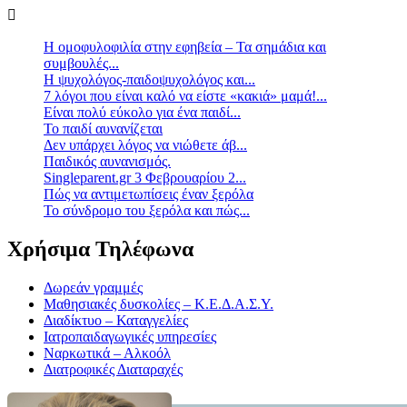
Η ομοφυλοφιλία στην εφηβεία – Τα σημάδια και
συμβουλές...
Η ψυχολόγος-παιδοψυχολόγος και...
7 λόγοι που είναι καλό να είστε «κακιά» μαμά!...
Είναι πολύ εύκολο για ένα παιδί...
Το παιδί αυνανίζεται
Δεν υπάρχει λόγος να νιώθετε άβ...
Παιδικός αυνανισμός.
Singleparent.gr 3 Φεβρουαρίου 2...
Πώς να αντιμετωπίσεις έναν ξερόλα
Το σύνδρομο του ξερόλα και πώς...
Χρήσιμα Τηλέφωνα
Δωρεάν γραμμές
Μαθησιακές δυσκολίες – Κ.Ε.Δ.Α.Σ.Υ.
Διαδίκτυο – Καταγγελίες
Ιατροπαιδαγωγικές υπηρεσίες
Ναρκωτικά – Αλκοόλ
Διατροφικές Διαταραχές