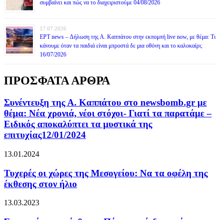
συμβαίνει και πώς να το διαχειριστούμε 04/08/2026
17.07.2026
ΕΡΤ news – Δήλωση της Α. Καππάτου στην εκπομπή live now, με θέμα: Τι
κάνουμε όταν τα παιδιά είναι μπροστά δε μια οθόνη και το καλοκαίρι;
16/07/2026
ΠΡΟΣΦΑΤΑ ΑΡΘΡΑ
Συνέντευξη της Α. Καππάτου στο newsbomb.gr με
θέμα: Νέα χρονιά, νέοι στόχοι- Γιατί τα παρατάμε –
Ειδικός αποκαλύπτει τα μυστικά της
επιτυχίας12/01/2024
13.01.2024
Τυχερές οι χώρες της Μεσογείου: Να τα οφέλη της
έκθεσης στον ήλιο
13.03.2023