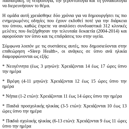
παιδιατρική, τη νευρολογία, την γεροντολογία και τη γυναικολογία
να διερευνήσουν το θέμα.
Η ομάδα αυτή χρειάσθηκε δύο χρόνια για να δημιουργήσει τις πιο
ενημερωμένες οδηγίες που έχουν εκδοθεί ποτέ για την διάρκεια
του ύπνου, καθώς έπρεπε να αναλύσει συνδυαστικά 312 κλινικές
μελέτες που διεξήχθησαν την τελευταία δεκαετία (2004-2014) και
αφορούσαν τον ύπνο και τις επιδράσεις του στην υγεία.
Σύμφωνα λοιπόν με τις συστάσεις αυτές, που δημοσιεύονται στην
επιθεώρηση «Sleep Health», οι ανάγκες σε ύπνο ανά ηλικία
διαμορφώνονται ως εξής:
* Νεογέννητα (έως 3 μηνών): Χρειάζονται 14 έως 17 ώρες ύπνο
την ημέρα
* Βρέφη (4-11 μηνών): Χρειάζονται 12 έως 15 ώρες ύπνο την
ημέρα
* Νήπια (1-2 ετών): Χρειάζονται 11 έως 14 ώρες ύπνο την ημέρα
* Παιδιά προσχολικής ηλικίας (3-5 ετών): Χρειάζονται 10 έως 13
ώρες ύπνο την ημέρα
* Παιδιά σχολικής ηλικίας (6-13 ετών): Χρειάζονται 9 έως 11 ώρες
ύπνο την ημέρα