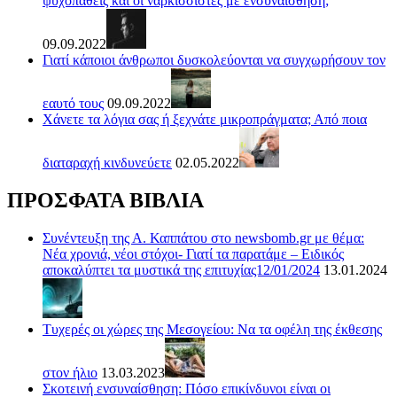
ψυχοπαθείς και οι ναρκισσιστές με ενσυναίσθηση;
09.09.2022
Γιατί κάποιοι άνθρωποι δυσκολεύονται να συγχωρήσουν τον
εαυτό τους
09.09.2022
Χάνετε τα λόγια σας ή ξεχνάτε μικροπράγματα; Από ποια
διαταραχή κινδυνεύετε
02.05.2022
ΠΡΟΣΦΑΤΑ ΒΙΒΛΙΑ
Συνέντευξη της Α. Καππάτου στο newsbomb.gr με θέμα:
Νέα χρονιά, νέοι στόχοι- Γιατί τα παρατάμε – Ειδικός
αποκαλύπτει τα μυστικά της επιτυχίας12/01/2024
13.01.2024
Τυχερές οι χώρες της Μεσογείου: Να τα οφέλη της έκθεσης
στον ήλιο
13.03.2023
Σκοτεινή ενσυναίσθηση: Πόσο επικίνδυνοι είναι οι