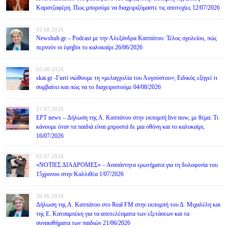
Καρατζαφέρη. Πως μπορούμε να διαχειριζόμαστε τις αποτυχίες 12/07/2026
05.08.2026
Newshub.gr – Podcast με την Αλεξάνδρα Καππάτου: Τέλος σχολείου, πώς
περνούν οι έφηβοι το καλοκαίρι 26/06/2026
05.08.2026
skai.gr -Γιατί νιώθουμε τη «μελαγχολία του Αυγούστου»; Ειδικός εξηγεί τι
συμβαίνει και πώς να το διαχειριστούμε 04/08/2026
17.07.2026
ΕΡΤ news – Δήλωση της Α. Καππάτου στην εκπομπή live now, με θέμα: Τι
κάνουμε όταν τα παιδιά είναι μπροστά δε μια οθόνη και το καλοκαίρι;
16/07/2026
02.07.2026
«ΝΟΤΙΕΣ ΔΙΑΔΡΟΜΕΣ» – Αναπάντητα ερωτήματα για τη δολοφονία του
15χρονου στην Καλλιθέα 1/07/2026
26.06.2026
Δήλωση της Α. Καππάτου στο Real FM στην εκπομπή του Δ. Μιχαλέλη και
της Ε. Κατσαμπέκη για τα αποτελέσματα των εξετάσεων και τα
συναισθήματα των παιδιών 21/06/2026