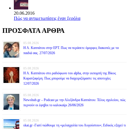
20.06.2016
Πώς να αντιμετωπίσεις έναν ξερόλα
ΠΡΟΣΦΑΤΑ ΑΡΘΡΑ
05.08.2026
Η Α. Καππάτου στην ΕΡΤ. Πως να περάσετε όμορφες διακοπές με τα
παιδιά σας. 27/07/2026
05.08.2026
Η Α. Καππάτου στο ραδιόφωνο του alpha, στην εκπομπή της Βίκυς
Καρατζαφέρη. Πως μπορούμε να διαχειριζόμαστε τις αποτυχίες
12/07/2026
05.08.2026
Newshub.gr – Podcast με την Αλεξάνδρα Καππάτου: Τέλος σχολείου, πώς
περνούν οι έφηβοι το καλοκαίρι 26/06/2026
05.08.2026
skai.gr -Γιατί νιώθουμε τη «μελαγχολία του Αυγούστου»; Ειδικός εξηγεί τι