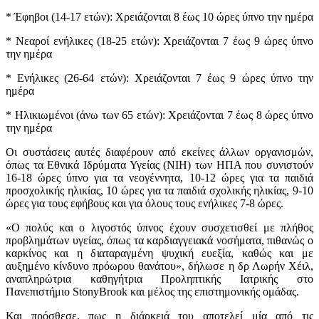
* Έφηβοι (14-17 ετών): Χρειάζονται 8 έως 10 ώρες ύπνο την ημέρα
* Νεαροί ενήλικες (18-25 ετών): Χρειάζονται 7 έως 9 ώρες ύπνο
την ημέρα
* Ενήλικες (26-64 ετών): Χρειάζονται 7 έως 9 ώρες ύπνο την
ημέρα
* Ηλικιωμένοι (άνω των 65 ετών): Χρειάζονται 7 έως 8 ώρες ύπνο
την ημέρα
Οι συστάσεις αυτές διαφέρουν από εκείνες άλλων οργανισμών,
όπως τα Εθνικά Ιδρύματα Υγείας (ΝΙΗ) των ΗΠΑ που συνιστούν
16-18 ώρες ύπνο για τα νεογέννητα, 10-12 ώρες για τα παιδιά
προσχολικής ηλικίας, 10 ώρες για τα παιδιά σχολικής ηλικίας, 9-10
ώρες για τους εφήβους και για όλους τους ενήλικες 7-8 ώρες.
«Ο πολύς και ο λιγοστός ύπνος έχουν συσχετισθεί με πλήθος
προβλημάτων υγείας, όπως τα καρδιαγγειακά νοσήματα, πιθανώς ο
καρκίνος και η διαταραγμένη ψυχική ευεξία, καθώς και με
αυξημένο κίνδυνο πρόωρου θανάτου», δήλωσε η δρ Λωρήν Χέιλ,
αναπληρώτρια καθηγήτρια Προληπτικής Ιατρικής στο
Πανεπιστήμιο StonyBrook και μέλος της επιστημονικής ομάδας.
Και πρόσθεσε, πως η διάρκειά του αποτελεί μία από τις