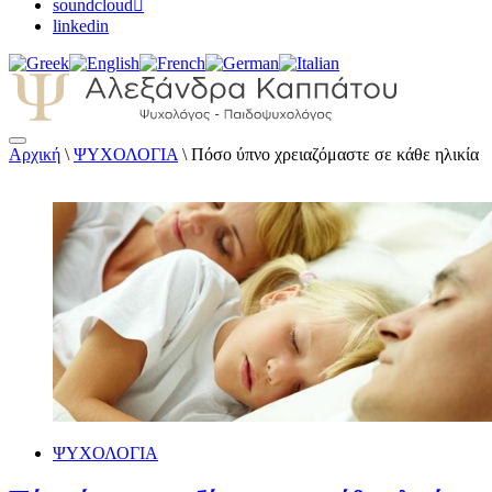
soundcloud
linkedin
Αρχική
\
ΨΥΧΟΛΟΓΙΑ
\
Πόσο ύπνο χρειαζόμαστε σε κάθε ηλικία
Αλεξάνδρα Καππάτου Ψυχολόγος –
Παιδοψυχολόγος
ΨΥΧΟΛΟΓΙΑ