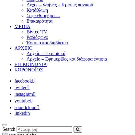
Άγχος – Φοβίες – Κρίσεις πανικού
Κατάθλιψη
Σας ενδιαφέρει…
Επικαιρότητα
MEDIA
Βίντεο/TV
Ραδιόφωνο
Έντυπα και διαδίκτυο
ΑΡΧΕΙΟ
Αρχείο – Περιοδικά
Αρχείο – Εφημερίδες και διάφορα έντυπα
ΕΠΙΚΟΙΝΩΝΙΑ
ΚΟΡΟΝΟΪΟΣ
facebook
twitter
instagram
youtube
soundcloud
linkedin
Search