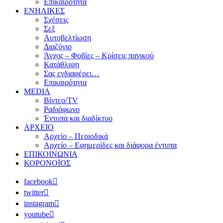
Επικαιρότητα
ΕΝΗΛΙΚΕΣ
Σχέσεις
Σεξ
Αυτοβελτίωση
Διαζύγιο
Άγχος – Φοβίες – Κρίσεις πανικού
Κατάθλιψη
Σας ενδιαφέρει…
Επικαιρότητα
MEDIA
Βίντεο/TV
Ραδιόφωνο
Έντυπα και διαδίκτυο
ΑΡΧΕΙΟ
Αρχείο – Περιοδικά
Αρχείο – Εφημερίδες και διάφορα έντυπα
ΕΠΙΚΟΙΝΩΝΙΑ
ΚΟΡΟΝΟΪΟΣ
facebook
twitter
instagram
youtube