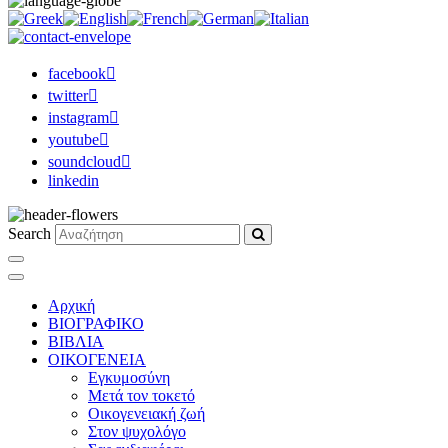
facebook
twitter
instagram
youtube
soundcloud
linkedin
Search
Αρχική
ΒΙΟΓΡΑΦΙΚΟ
ΒΙΒΛΙΑ
ΟΙΚΟΓΕΝΕΙΑ
Εγκυμοσύνη
Μετά τον τοκετό
Οικογενειακή ζωή
Στον ψυχολόγο