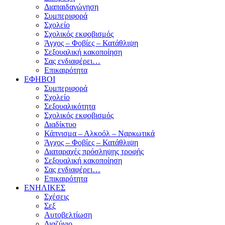
Διαπαιδαγώγηση
Συμπεριφορά
Σχολείο
Σχολικός εκφοβισμός
Άγχος – Φοβίες – Κατάθλιψη
Σεξουαλική κακοποίηση
Σας ενδιαφέρει…
Επικαιρότητα
ΕΦΗΒΟΙ
Συμπεριφορά
Σχολείο
Σεξουαλικότητα
Σχολικός εκφοβισμός
Διαδίκτυο
Κάπνισμα – Αλκοόλ – Ναρκωτικά
Άγχος – Φοβίες – Κατάθλιψη
Διαταραχές πρόσληψης τροφής
Σεξουαλική κακοποίηση
Σας ενδιαφέρει…
Επικαιρότητα
ΕΝΗΛΙΚΕΣ
Σχέσεις
Σεξ
Αυτοβελτίωση
Διαζύγιο