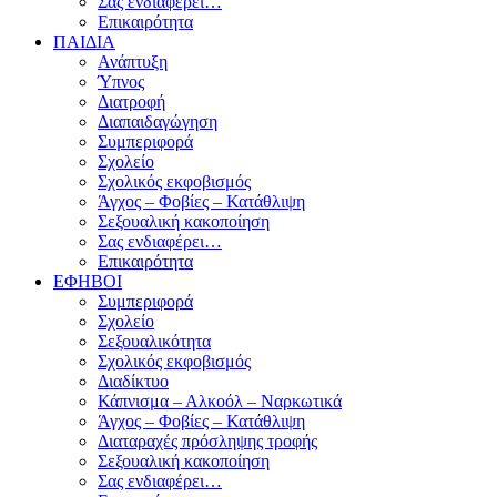
Σας ενδιαφέρει…
Επικαιρότητα
ΠΑΙΔΙΑ
Ανάπτυξη
Ύπνος
Διατροφή
Διαπαιδαγώγηση
Συμπεριφορά
Σχολείο
Σχολικός εκφοβισμός
Άγχος – Φοβίες – Κατάθλιψη
Σεξουαλική κακοποίηση
Σας ενδιαφέρει…
Επικαιρότητα
ΕΦΗΒΟΙ
Συμπεριφορά
Σχολείο
Σεξουαλικότητα
Σχολικός εκφοβισμός
Διαδίκτυο
Κάπνισμα – Αλκοόλ – Ναρκωτικά
Άγχος – Φοβίες – Κατάθλιψη
Διαταραχές πρόσληψης τροφής
Σεξουαλική κακοποίηση
Σας ενδιαφέρει…