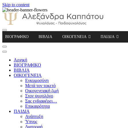
Skip to content
Αλεξάνδρα Καππάτου Ψυχολόγος – Παιδοψ
ΒΙΟΓΡΑΦΙΚΟ
ΒΙΒΛΙΑ
ΟΙΚΟΓΕΝΕΙΑ
ΠΑΙΔΙΑ
Αρχική
ΒΙΟΓΡΑΦΙΚΟ
ΒΙΒΛΙΑ
ΟΙΚΟΓΕΝΕΙΑ
Εγκυμοσύνη
Μετά τον τοκετό
Οικογενειακή ζωή
Στον ψυχολόγο
Σας ενδιαφέρει…
Επικαιρότητα
ΠΑΙΔΙΑ
Ανάπτυξη
Ύπνος
Διατροφή