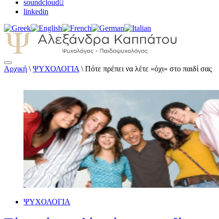
soundcloud
linkedin
Αρχική
\
ΨΥΧΟΛΟΓΙΑ
\
Πότε πρέπει να λέτε «όχι» στο παιδί σας
Αλεξάνδρα Καππάτου Ψυχολόγος – Παιδοψ
ΨΥΧΟΛΟΓΙΑ