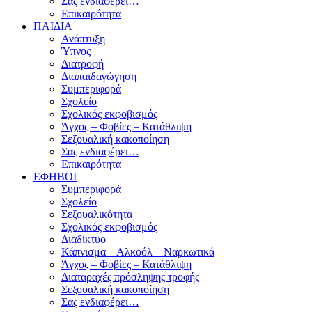
Σας ενδιαφέρει…
Επικαιρότητα
ΠΑΙΔΙΑ
Ανάπτυξη
Ύπνος
Διατροφή
Διαπαιδαγώγηση
Συμπεριφορά
Σχολείο
Σχολικός εκφοβισμός
Άγχος – Φοβίες – Κατάθλιψη
Σεξουαλική κακοποίηση
Σας ενδιαφέρει…
Επικαιρότητα
ΕΦΗΒΟΙ
Συμπεριφορά
Σχολείο
Σεξουαλικότητα
Σχολικός εκφοβισμός
Διαδίκτυο
Κάπνισμα – Αλκοόλ – Ναρκωτικά
Άγχος – Φοβίες – Κατάθλιψη
Διαταραχές πρόσληψης τροφής
Σεξουαλική κακοποίηση
Σας ενδιαφέρει…