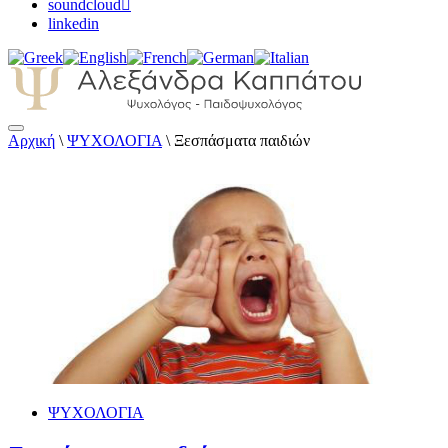
soundcloud
linkedin
Αρχική
\
ΨΥΧΟΛΟΓΙΑ
\
Ξεσπάσματα παιδιών
Αλεξάνδρα Καππάτου Ψυχολόγος – Παιδοψ
ΨΥΧΟΛΟΓΙΑ