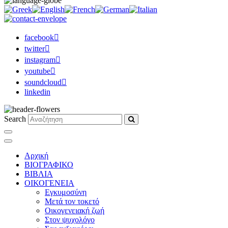
facebook
twitter
instagram
youtube
soundcloud
linkedin
Search
Αρχική
ΒΙΟΓΡΑΦΙΚΟ
ΒΙΒΛΙΑ
ΟΙΚΟΓΕΝΕΙΑ
Εγκυμοσύνη
Μετά τον τοκετό
Οικογενειακή ζωή
Στον ψυχολόγο