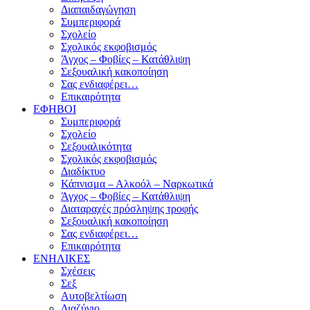
Διαπαιδαγώγηση
Συμπεριφορά
Σχολείο
Σχολικός εκφοβισμός
Άγχος – Φοβίες – Κατάθλιψη
Σεξουαλική κακοποίηση
Σας ενδιαφέρει…
Επικαιρότητα
ΕΦΗΒΟΙ
Συμπεριφορά
Σχολείο
Σεξουαλικότητα
Σχολικός εκφοβισμός
Διαδίκτυο
Κάπνισμα – Αλκοόλ – Ναρκωτικά
Άγχος – Φοβίες – Κατάθλιψη
Διαταραχές πρόσληψης τροφής
Σεξουαλική κακοποίηση
Σας ενδιαφέρει…
Επικαιρότητα
ΕΝΗΛΙΚΕΣ
Σχέσεις
Σεξ
Αυτοβελτίωση
Διαζύγιο