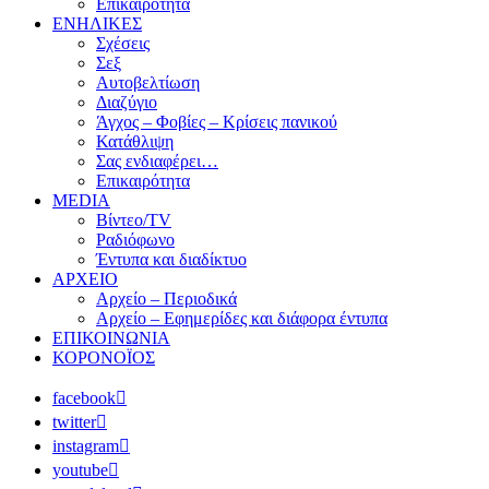
Επικαιρότητα
ΕΝΗΛΙΚΕΣ
Σχέσεις
Σεξ
Αυτοβελτίωση
Διαζύγιο
Άγχος – Φοβίες – Κρίσεις πανικού
Κατάθλιψη
Σας ενδιαφέρει…
Επικαιρότητα
MEDIA
Βίντεο/TV
Ραδιόφωνο
Έντυπα και διαδίκτυο
ΑΡΧΕΙΟ
Αρχείο – Περιοδικά
Αρχείο – Εφημερίδες και διάφορα έντυπα
ΕΠΙΚΟΙΝΩΝΙΑ
ΚΟΡΟΝΟΪΟΣ
facebook
twitter
instagram
youtube