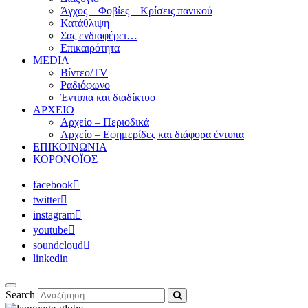
Άγχος – Φοβίες – Κρίσεις πανικού
Κατάθλιψη
Σας ενδιαφέρει…
Επικαιρότητα
MEDIA
Βίντεο/TV
Ραδιόφωνο
Έντυπα και διαδίκτυο
ΑΡΧΕΙΟ
Αρχείο – Περιοδικά
Αρχείο – Εφημερίδες και διάφορα έντυπα
ΕΠΙΚΟΙΝΩΝΙΑ
ΚΟΡΟΝΟΪΟΣ
facebook
twitter
instagram
youtube
soundcloud
linkedin
Search