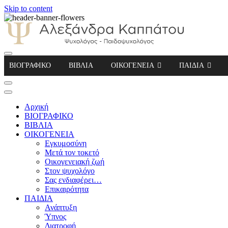
Skip to content
Αλεξάνδρα Καππάτου Ψυχολόγος – Παιδοψ
ΒΙΟΓΡΑΦΙΚΟ
ΒΙΒΛΙΑ
ΟΙΚΟΓΕΝΕΙΑ
ΠΑΙΔΙΑ
Αρχική
ΒΙΟΓΡΑΦΙΚΟ
ΒΙΒΛΙΑ
ΟΙΚΟΓΕΝΕΙΑ
Εγκυμοσύνη
Μετά τον τοκετό
Οικογενειακή ζωή
Στον ψυχολόγο
Σας ενδιαφέρει…
Επικαιρότητα
ΠΑΙΔΙΑ
Ανάπτυξη
Ύπνος
Διατροφή