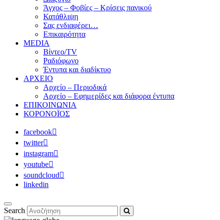
Άγχος – Φοβίες – Κρίσεις πανικού
Κατάθλιψη
Σας ενδιαφέρει…
Επικαιρότητα
MEDIA
Βίντεο/TV
Ραδιόφωνο
Έντυπα και διαδίκτυο
ΑΡΧΕΙΟ
Αρχείο – Περιοδικά
Αρχείο – Εφημερίδες και διάφορα έντυπα
ΕΠΙΚΟΙΝΩΝΙΑ
ΚΟΡΟΝΟΪΟΣ
facebook
twitter
instagram
youtube
soundcloud
linkedin
Search