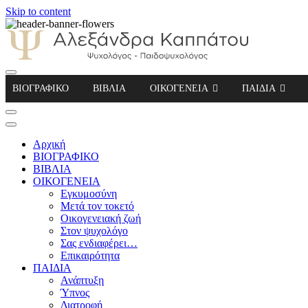
Skip to content
Αλεξάνδρα Καππάτου Ψυχολόγος – Παιδοψ
ΒΙΟΓΡΑΦΙΚΟ
ΒΙΒΛΙΑ
ΟΙΚΟΓΕΝΕΙΑ
ΠΑΙΔΙΑ
Αρχική
ΒΙΟΓΡΑΦΙΚΟ
ΒΙΒΛΙΑ
ΟΙΚΟΓΕΝΕΙΑ
Εγκυμοσύνη
Μετά τον τοκετό
Οικογενειακή ζωή
Στον ψυχολόγο
Σας ενδιαφέρει…
Επικαιρότητα
ΠΑΙΔΙΑ
Ανάπτυξη
Ύπνος
Διατροφή