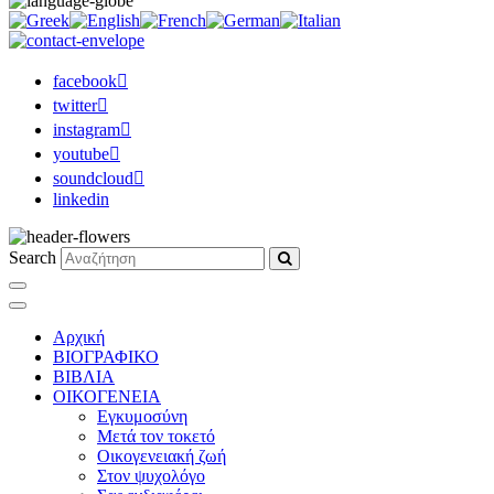
facebook
twitter
instagram
youtube
soundcloud
linkedin
Search
Αρχική
ΒΙΟΓΡΑΦΙΚΟ
ΒΙΒΛΙΑ
ΟΙΚΟΓΕΝΕΙΑ
Εγκυμοσύνη
Μετά τον τοκετό
Οικογενειακή ζωή
Στον ψυχολόγο