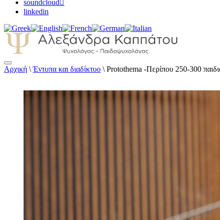
soundcloud
linkedin
Αρχική
\
Έντυπα και διαδίκτυο
\
Protothema -Περίπου 250-300 παιδι
Αλεξάνδρα Καππάτου Ψυχολόγος – Παιδοψ