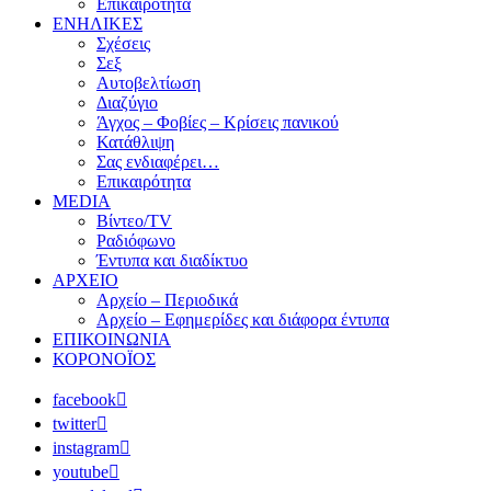
Επικαιρότητα
ΕΝΗΛΙΚΕΣ
Σχέσεις
Σεξ
Αυτοβελτίωση
Διαζύγιο
Άγχος – Φοβίες – Κρίσεις πανικού
Κατάθλιψη
Σας ενδιαφέρει…
Επικαιρότητα
MEDIA
Βίντεο/TV
Ραδιόφωνο
Έντυπα και διαδίκτυο
ΑΡΧΕΙΟ
Αρχείο – Περιοδικά
Αρχείο – Εφημερίδες και διάφορα έντυπα
ΕΠΙΚΟΙΝΩΝΙΑ
ΚΟΡΟΝΟΪΟΣ
facebook
twitter
instagram
youtube