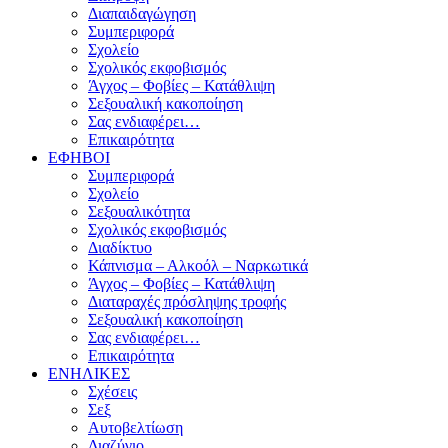
Διαπαιδαγώγηση
Συμπεριφορά
Σχολείο
Σχολικός εκφοβισμός
Άγχος – Φοβίες – Κατάθλιψη
Σεξουαλική κακοποίηση
Σας ενδιαφέρει…
Επικαιρότητα
ΕΦΗΒΟΙ
Συμπεριφορά
Σχολείο
Σεξουαλικότητα
Σχολικός εκφοβισμός
Διαδίκτυο
Κάπνισμα – Αλκοόλ – Ναρκωτικά
Άγχος – Φοβίες – Κατάθλιψη
Διαταραχές πρόσληψης τροφής
Σεξουαλική κακοποίηση
Σας ενδιαφέρει…
Επικαιρότητα
ΕΝΗΛΙΚΕΣ
Σχέσεις
Σεξ
Αυτοβελτίωση
Διαζύγιο