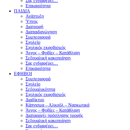
Σας ενδιαφέρει…
Επικαιρότητα
ΠΑΙΔΙΑ
Ανάπτυξη
Ύπνος
Διατροφή
Διαπαιδαγώγηση
Συμπεριφορά
Σχολείο
Σχολικός εκφοβισμός
Άγχος – Φοβίες – Κατάθλιψη
Σεξουαλική κακοποίηση
Σας ενδιαφέρει…
Επικαιρότητα
ΕΦΗΒΟΙ
Συμπεριφορά
Σχολείο
Σεξουαλικότητα
Σχολικός εκφοβισμός
Διαδίκτυο
Κάπνισμα – Αλκοόλ – Ναρκωτικά
Άγχος – Φοβίες – Κατάθλιψη
Διαταραχές πρόσληψης τροφής
Σεξουαλική κακοποίηση
Σας ενδιαφέρει…