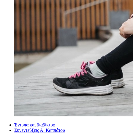
Έντυπα και διαδίκτυο
Συνεντεύξεις Α. Καππάτου