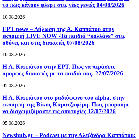
το πως κάνουν φλερτ στις νέες γενιές 04/08/2026
10.08.2026
ΕΡΤ news – Δήλωση της Α. Καππάτου στην
εκπομπή LIVE NOW -Τα παιδιά “κολλάνε” στις
οθόνες και στις διακοπές 07/08/2026
10.08.2026
Η Α. Καππάτου στην ΕΡΤ. Πως να περάσετε
όμορφες διακοπές με τα παιδιά σας. 27/07/2026
05.08.2026
Η Α. Καππάτου στο ραδιόφωνο του alpha, στην
εκπομπή της Βίκυς Καρατζαφέρη. Πως μπορούμε
να διαχειριζόμαστε τις αποτυχίες 12/07/2026
05.08.2026
Newshub.gr – Podcast με την Αλεξάνδρα Καππάτου: