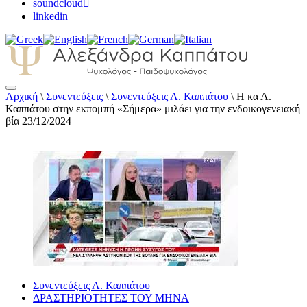
soundcloud
linkedin
Αρχική
\
Συνεντεύξεις
\
Συνεντεύξεις Α. Καππάτου
\
Η κα Α.
Αλεξάνδρα Καππάτου Ψυχολόγος –
Καππάτου στην εκπομπή «Σήμερα» μιλάει για την ενδοικογενειακή
Παιδοψυχολόγος
βία 23/12/2024
Συνεντεύξεις Α. Καππάτου
ΔΡΑΣΤΗΡΙΟΤΗΤΕΣ ΤΟΥ ΜΗΝΑ