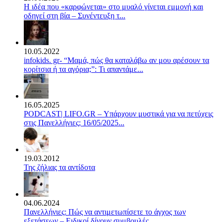
Η ιδέα που «καρφώνεται» στο μυαλό γίνεται εμμονή και
οδηγεί στη βία – Συνέντευξη τ...
10.05.2022
infokids. gr- “Μαμά, πώς θα καταλάβω αν μου αρέσουν τα
κορίτσια ή τα αγόρια;”: Τι απαντάμε...
16.05.2025
PODCAST| LIFO.GR – Υπάρχουν μυστικά για να πετύχεις
στις Πανελλήνιες; 16/05/2025...
19.03.2012
Της ζήλιας τα αντίδοτα
04.06.2024
Πανελλήνιες: Πώς να αντιμετωπίσετε το άγχος των
εξετάσεων – Ειδικοί δίνουν συμβουλές...