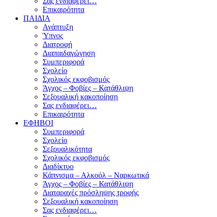
Σας ενδιαφέρει…
Επικαιρότητα
ΠΑΙΔΙΑ
Ανάπτυξη
Ύπνος
Διατροφή
Διαπαιδαγώγηση
Συμπεριφορά
Σχολείο
Σχολικός εκφοβισμός
Άγχος – Φοβίες – Κατάθλιψη
Σεξουαλική κακοποίηση
Σας ενδιαφέρει…
Επικαιρότητα
ΕΦΗΒΟΙ
Συμπεριφορά
Σχολείο
Σεξουαλικότητα
Σχολικός εκφοβισμός
Διαδίκτυο
Κάπνισμα – Αλκοόλ – Ναρκωτικά
Άγχος – Φοβίες – Κατάθλιψη
Διαταραχές πρόσληψης τροφής
Σεξουαλική κακοποίηση
Σας ενδιαφέρει…