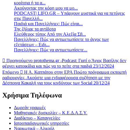
κορίτσια ή τα α...
Ακούγοντας την κόρη μου να μο...
PODCAST| LIFO.GR – Υπάρχουν μυστικά για να πετύχεις
στις Πανελλή...
Παιδιά και Πανελλήνιες: Πώς είναι...
Της ζήλιας τα αντίδοτα
Ελεύθερος τύπος Από την Αλεξία Σβ...
Πανελλήνιες: Πώς να αντιμετωπίσετε το άγχος των
εξετάσεων – Ειδι...
Πανελλήνιες: Πώς να αντιμετωπίσετε...
Προηγούμενο
protothema.gr -Podcast: Γιατί ο Άγιος Βασίλης δεν
φέρνει κατοικίδια και πώς να το πείτε στα παιδιά 23/12/2024
Επόμενο
Η Α. Καππάτου στην ΕΡΑ Πρώτο πρόγραμμα εκπομπή
ραδιουργίες. Ακούστε μια ενδιαφέρουσα συζήτηση με την
Δέσποινα Κακαλή για τους κινδύνους των Social 20/12/24
Χρήσιμα Τηλέφωνα
Δωρεάν γραμμές
Μαθησιακές δυσκολίες – Κ.Ε.Δ.Α.Σ.Υ.
Διαδίκτυο – Καταγγελίες
Ιατροπαιδαγωγικές υπηρεσίες
Ναρκωτικά – Αλκοόλ