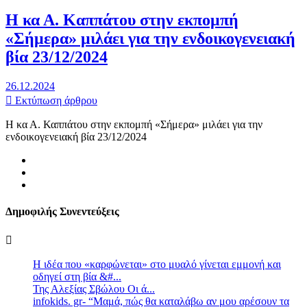
Η κα Α. Καππάτου στην εκπομπή
«Σήμερα» μιλάει για την ενδοικογενειακή
βία 23/12/2024
26.12.2024
Εκτύπωση άρθρου
Η κα Α. Καππάτου στην εκπομπή «Σήμερα» μιλάει για την
ενδοικογενειακή βία 23/12/2024
Δημοφιλής Συνεντεύξεις
Η ιδέα που «καρφώνεται» στο μυαλό γίνεται εμμονή και
οδηγεί στη βία &#...
Της Αλεξίας Σβώλου Οι ά...
infokids. gr- “Μαμά, πώς θα καταλάβω αν μου αρέσουν τα