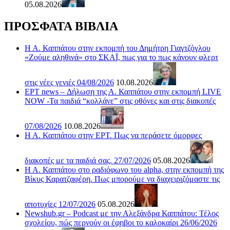
05.08.2026
ΠΡΟΣΦΑΤΑ ΒΙΒΛΙΑ
Η Α. Καππάτου στην εκπομπή του Δημήτρη Γιαγτζόγλου
«Ζούμε αληθινά» στο ΣΚΑΪ, πως για το πως κάνουν φλερτ
στις νέες γενιές 04/08/2026
10.08.2026
ΕΡΤ news – Δήλωση της Α. Καππάτου στην εκπομπή LIVE
NOW -Τα παιδιά “κολλάνε” στις οθόνες και στις διακοπές
07/08/2026
10.08.2026
Η Α. Καππάτου στην ΕΡΤ. Πως να περάσετε όμορφες
διακοπές με τα παιδιά σας. 27/07/2026
05.08.2026
Η Α. Καππάτου στο ραδιόφωνο του alpha, στην εκπομπή της
Βίκυς Καρατζαφέρη. Πως μπορούμε να διαχειριζόμαστε τις
αποτυχίες 12/07/2026
05.08.2026
Newshub.gr – Podcast με την Αλεξάνδρα Καππάτου: Τέλος
σχολείου, πώς περνούν οι έφηβοι το καλοκαίρι 26/06/2026