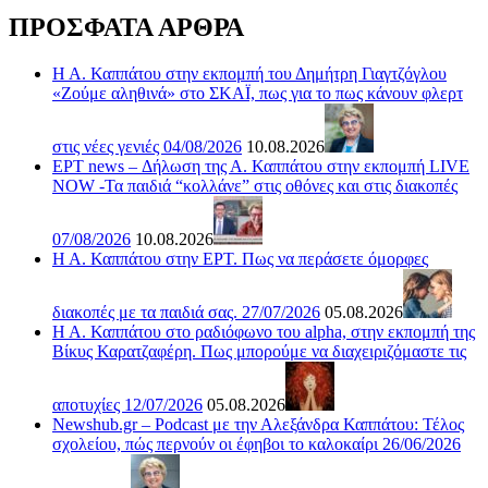
ΠΡΟΣΦΑΤΑ ΑΡΘΡΑ
Η Α. Καππάτου στην εκπομπή του Δημήτρη Γιαγτζόγλου
«Ζούμε αληθινά» στο ΣΚΑΪ, πως για το πως κάνουν φλερτ
στις νέες γενιές 04/08/2026
10.08.2026
ΕΡΤ news – Δήλωση της Α. Καππάτου στην εκπομπή LIVE
NOW -Τα παιδιά “κολλάνε” στις οθόνες και στις διακοπές
07/08/2026
10.08.2026
Η Α. Καππάτου στην ΕΡΤ. Πως να περάσετε όμορφες
διακοπές με τα παιδιά σας. 27/07/2026
05.08.2026
Η Α. Καππάτου στο ραδιόφωνο του alpha, στην εκπομπή της
Βίκυς Καρατζαφέρη. Πως μπορούμε να διαχειριζόμαστε τις
αποτυχίες 12/07/2026
05.08.2026
Newshub.gr – Podcast με την Αλεξάνδρα Καππάτου: Τέλος
σχολείου, πώς περνούν οι έφηβοι το καλοκαίρι 26/06/2026