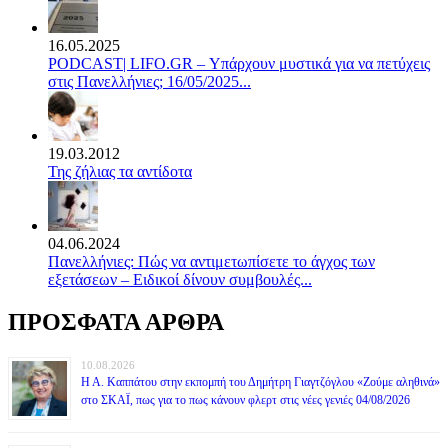
16.05.2025
PODCAST| LIFO.GR – Υπάρχουν μυστικά για να πετύχεις
στις Πανελλήνιες; 16/05/2025...
19.03.2012
Της ζήλιας τα αντίδοτα
04.06.2024
Πανελλήνιες: Πώς να αντιμετωπίσετε το άγχος των
εξετάσεων – Ειδικοί δίνουν συμβουλές...
ΠΡΟΣΦΑΤΑ ΑΡΘΡΑ
10.08.2026
Η Α. Καππάτου στην εκπομπή του Δημήτρη Γιαγτζόγλου «Ζούμε αληθινά»
στο ΣΚΑΪ, πως για το πως κάνουν φλερτ στις νέες γενιές 04/08/2026