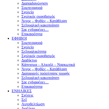
Διαπαιδαγώγηση
Συμπεριφορά
Σχολείο
Σχολικός εκφοβισμός
Άγχος – Φοβίες – Κατάθλιψη
Σεξουαλική κακοποίηση
Σας ενδιαφέρει…
Επικαιρότητα
ΕΦΗΒΟΙ
Συμπεριφορά
Σχολείο
Σεξουαλικότητα
Σχολικός εκφοβισμός
Διαδίκτυο
Κάπνισμα – Αλκοόλ – Ναρκωτικά
Άγχος – Φοβίες – Κατάθλιψη
Διαταραχές πρόσληψης τροφής
Σεξουαλική κακοποίηση
Σας ενδιαφέρει…
Επικαιρότητα
ΕΝΗΛΙΚΕΣ
Σχέσεις
Σεξ
Αυτοβελτίωση
Διαζύγιο