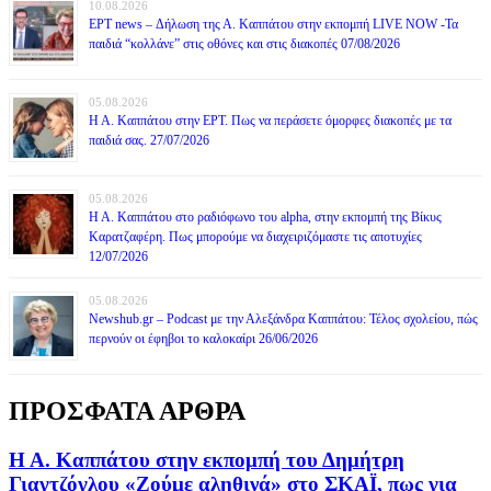
10.08.2026
ΕΡΤ news – Δήλωση της Α. Καππάτου στην εκπομπή LIVE NOW -Τα
παιδιά “κολλάνε” στις οθόνες και στις διακοπές 07/08/2026
05.08.2026
Η Α. Καππάτου στην ΕΡΤ. Πως να περάσετε όμορφες διακοπές με τα
παιδιά σας. 27/07/2026
05.08.2026
Η Α. Καππάτου στο ραδιόφωνο του alpha, στην εκπομπή της Βίκυς
Καρατζαφέρη. Πως μπορούμε να διαχειριζόμαστε τις αποτυχίες
12/07/2026
05.08.2026
Newshub.gr – Podcast με την Αλεξάνδρα Καππάτου: Τέλος σχολείου, πώς
περνούν οι έφηβοι το καλοκαίρι 26/06/2026
ΠΡΟΣΦΑΤΑ ΑΡΘΡΑ
Η Α. Καππάτου στην εκπομπή του Δημήτρη
Γιαγτζόγλου «Ζούμε αληθινά» στο ΣΚΑΪ, πως για