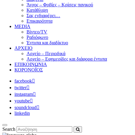
Άγχος – Φοβίες – Κρίσεις πανικού
Κατάθλιψη
Σας ενδιαφέρει…
Επικαιρότητα
MEDIA
Βίντεο/TV
Ραδιόφωνο
Έντυπα και διαδίκτυο
ΑΡΧΕΙΟ
Αρχείο – Περιοδικά
Αρχείο – Εφημερίδες και διάφορα έντυπα
ΕΠΙΚΟΙΝΩΝΙΑ
ΚΟΡΟΝΟΪΟΣ
facebook
twitter
instagram
youtube
soundcloud
linkedin
Search