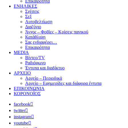
Επικαιρότητα
ΕΝΗΛΙΚΕΣ
Σχέσεις
Σεξ
Αυτοβελτίωση
Διαζύγιο
Άγχος – Φοβίες – Κρίσεις πανικού
Κατάθλιψη
Σας ενδιαφέρει…
Επικαιρότητα
MEDIA
Βίντεο/TV
Ραδιόφωνο
Έντυπα και διαδίκτυο
ΑΡΧΕΙΟ
Αρχείο – Περιοδικά
Αρχείο – Εφημερίδες και διάφορα έντυπα
ΕΠΙΚΟΙΝΩΝΙΑ
ΚΟΡΟΝΟΪΟΣ
facebook
twitter
instagram
youtube