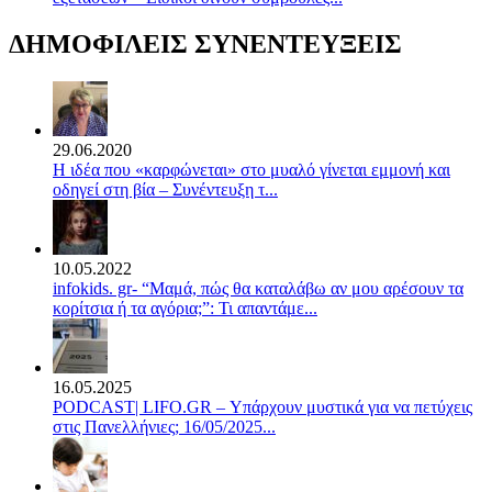
ΔΗΜΟΦΙΛΕΙΣ ΣΥΝΕΝΤΕΥΞΕΙΣ
29.06.2020
Η ιδέα που «καρφώνεται» στο μυαλό γίνεται εμμονή και
οδηγεί στη βία – Συνέντευξη τ...
10.05.2022
infokids. gr- “Μαμά, πώς θα καταλάβω αν μου αρέσουν τα
κορίτσια ή τα αγόρια;”: Τι απαντάμε...
16.05.2025
PODCAST| LIFO.GR – Υπάρχουν μυστικά για να πετύχεις
στις Πανελλήνιες; 16/05/2025...