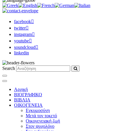
facebook
twitter
instagram
youtube
soundcloud
linkedin
Search
Αρχική
ΒΙΟΓΡΑΦΙΚΟ
ΒΙΒΛΙΑ
ΟΙΚΟΓΕΝΕΙΑ
Εγκυμοσύνη
Μετά τον τοκετό
Οικογενειακή ζωή
Στον ψυχολόγο