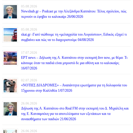
05.08.2026
Newshub.gr – Podcast με την Αλεξάνδρα Καππάτου: Τέλος σχολείου, πώς
περνούν οι έφηβοι το καλοκαίρι 26/06/2026
05.08.2026
skai.gr -Γιατί νιώθουμε τη «μελαγχολία του Αυγούστου»; Ειδικός εξηγεί τι
συμβαίνει και πώς να το διαχειριστούμε 04/08/2026
17.07.2026
ΕΡΤ news – Δήλωση της Α. Καππάτου στην εκπομπή live now, με θέμα: Τι
κάνουμε όταν τα παιδιά είναι μπροστά δε μια οθόνη και το καλοκαίρι;
16/07/2026
02.07.2026
«ΝΟΤΙΕΣ ΔΙΑΔΡΟΜΕΣ» – Αναπάντητα ερωτήματα για τη δολοφονία του
15χρονου στην Καλλιθέα 1/07/2026
26.06.2026
Δήλωση της Α. Καππάτου στο Real FM στην εκπομπή του Δ. Μιχαλέλη και
της Ε. Κατσαμπέκη για τα αποτελέσματα των εξετάσεων και τα
συναισθήματα των παιδιών 21/06/2026
26.06.2026