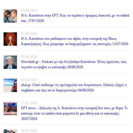
05.08.2026
Η Α. Καππάτου στην ΕΡΤ. Πως να περάσετε όμορφες διακοπές με τα παιδιά
σας. 27/07/2026
05.08.2026
Η Α. Καππάτου στο ραδιόφωνο του alpha, στην εκπομπή της Βίκυς
Καρατζαφέρη. Πως μπορούμε να διαχειριζόμαστε τις αποτυχίες 12/07/2026
05.08.2026
Newshub.gr – Podcast με την Αλεξάνδρα Καππάτου: Τέλος σχολείου, πώς
περνούν οι έφηβοι το καλοκαίρι 26/06/2026
05.08.2026
skai.gr -Γιατί νιώθουμε τη «μελαγχολία του Αυγούστου»; Ειδικός εξηγεί τι
συμβαίνει και πώς να το διαχειριστούμε 04/08/2026
17.07.2026
ΕΡΤ news – Δήλωση της Α. Καππάτου στην εκπομπή live now, με θέμα: Τι
κάνουμε όταν τα παιδιά είναι μπροστά δε μια οθόνη και το καλοκαίρι;
16/07/2026
02.07.2026