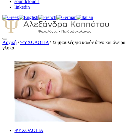
soundcloud
linkedin
Αρχική
\
ΨΥΧΟΛΟΓΙΑ
\
Συμβουλές για καλόν ύπνο και όνειρα
Αλεξάνδρα Καππάτου Ψυχολόγος –
γλυκά
Παιδοψυχολόγος
ΨΥΧΟΛΟΓΙΑ