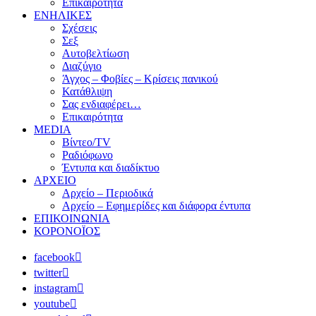
Επικαιρότητα
ΕΝΗΛΙΚΕΣ
Σχέσεις
Σεξ
Αυτοβελτίωση
Διαζύγιο
Άγχος – Φοβίες – Κρίσεις πανικού
Κατάθλιψη
Σας ενδιαφέρει…
Επικαιρότητα
MEDIA
Βίντεο/TV
Ραδιόφωνο
Έντυπα και διαδίκτυο
ΑΡΧΕΙΟ
Αρχείο – Περιοδικά
Αρχείο – Εφημερίδες και διάφορα έντυπα
ΕΠΙΚΟΙΝΩΝΙΑ
ΚΟΡΟΝΟΪΟΣ
facebook
twitter
instagram
youtube