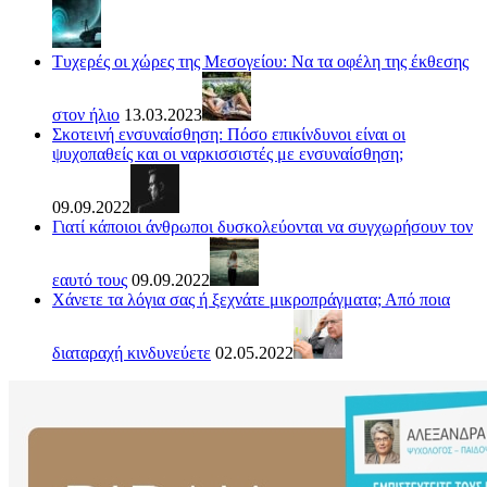
Τυχερές οι χώρες της Μεσογείου: Να τα οφέλη της έκθεσης
στον ήλιο
13.03.2023
Σκοτεινή ενσυναίσθηση: Πόσο επικίνδυνοι είναι οι
ψυχοπαθείς και οι ναρκισσιστές με ενσυναίσθηση;
09.09.2022
Γιατί κάποιοι άνθρωποι δυσκολεύονται να συγχωρήσουν τον
εαυτό τους
09.09.2022
Χάνετε τα λόγια σας ή ξεχνάτε μικροπράγματα; Από ποια
διαταραχή κινδυνεύετε
02.05.2022