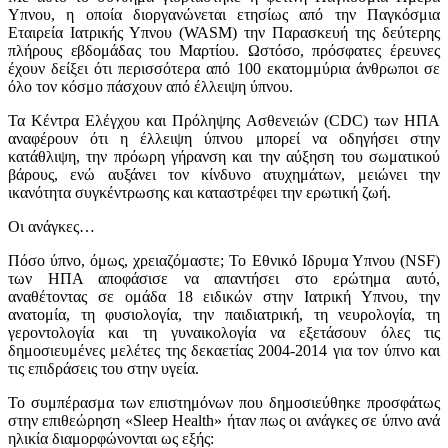
Υπνου, η οποία διοργανώνεται ετησίως από την Παγκόσμια
Εταιρεία Ιατρικής Υπνου (WASM) την Παρασκευή της δεύτερης
πλήρους εβδομάδας του Μαρτίου. Ωστόσο, πρόσφατες έρευνες
έχουν δείξει ότι περισσότερα από 100 εκατομμύρια άνθρωποι σε
όλο τον κόσμο πάσχουν από έλλειψη ύπνου.
Τα Κέντρα Ελέγχου και Πρόληψης Ασθενειών (CDC) των ΗΠΑ
αναφέρουν ότι η έλλειψη ύπνου μπορεί να οδηγήσει στην
κατάθλιψη, την πρόωρη γήρανση και την αύξηση του σωματικού
βάρους, ενώ αυξάνει τον κίνδυνο ατυχημάτων, μειώνει την
ικανότητα συγκέντρωσης και καταστρέφει την ερωτική ζωή.
Οι ανάγκες…
Πόσο ύπνο, όμως, χρειαζόμαστε; Το Εθνικό Ιδρυμα Υπνου (NSF)
των ΗΠΑ αποφάσισε να απαντήσει στο ερώτημα αυτό,
αναθέτοντας σε ομάδα 18 ειδικών στην Ιατρική Υπνου, την
ανατομία, τη φυσιολογία, την παιδιατρική, τη νευρολογία, τη
γεροντολογία και τη γυναικολογία να εξετάσουν όλες τις
δημοσιευμένες μελέτες της δεκαετίας 2004-2014 για τον ύπνο και
τις επιδράσεις του στην υγεία.
Το συμπέρασμα των επιστημόνων που δημοσιεύθηκε προσφάτως
στην επιθεώρηση «Sleep Health» ήταν πως οι ανάγκες σε ύπνο ανά
ηλικία διαμορφώνονται ως εξής: