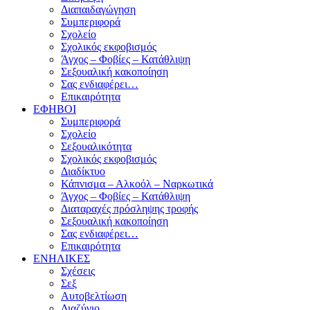
Διαπαιδαγώγηση
Συμπεριφορά
Σχολείο
Σχολικός εκφοβισμός
Άγχος – Φοβίες – Κατάθλιψη
Σεξουαλική κακοποίηση
Σας ενδιαφέρει…
Επικαιρότητα
ΕΦΗΒΟΙ
Συμπεριφορά
Σχολείο
Σεξουαλικότητα
Σχολικός εκφοβισμός
Διαδίκτυο
Κάπνισμα – Αλκοόλ – Ναρκωτικά
Άγχος – Φοβίες – Κατάθλιψη
Διαταραχές πρόσληψης τροφής
Σεξουαλική κακοποίηση
Σας ενδιαφέρει…
Επικαιρότητα
ΕΝΗΛΙΚΕΣ
Σχέσεις
Σεξ
Αυτοβελτίωση
Διαζύγιο