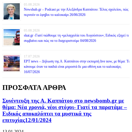
05.08.2026
Newshub.gr – Podcast με την Αλεξάνδρα Καππάτου: Τέλος σχολείου, πώς
περνούν οι έφηβοι το καλοκαίρι 26/06/2026
05.08.2026
skai.gr -Γιατί νιώθουμε τη «μελαγχολία του Αυγούστου»; Ειδικός εξηγεί τι
συμβαίνει και πώς να το διαχειριστούμε 04/08/2026
17.07.2026
ΕΡΤ news – Δήλωση της Α. Καππάτου στην εκπομπή live now, με θέμα: Τι
κάνουμε όταν τα παιδιά είναι μπροστά δε μια οθόνη και το καλοκαίρι;
16/07/2026
ΠΡΟΣΦΑΤΑ ΑΡΘΡΑ
Συνέντευξη της Α. Καππάτου στο newsbomb.gr με
θέμα: Νέα χρονιά, νέοι στόχοι- Γιατί τα παρατάμε –
Ειδικός αποκαλύπτει τα μυστικά της
επιτυχίας12/01/2024
13.01.2024