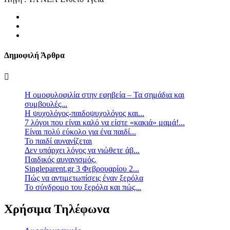
Δημοφιλή Άρθρα
Η ομοφυλοφιλία στην εφηβεία – Τα σημάδια και
συμβουλές...
Η ψυχολόγος-παιδοψυχολόγος και...
7 λόγοι που είναι καλό να είστε «κακιά» μαμά!...
Είναι πολύ εύκολο για ένα παιδί...
Το παιδί αυνανίζεται
Δεν υπάρχει λόγος να νιώθετε άβ...
Παιδικός αυνανισμός.
Singleparent.gr 3 Φεβρουαρίου 2...
Πώς να αντιμετωπίσεις έναν ξερόλα
Το σύνδρομο του ξερόλα και πώς...
Χρήσιμα Τηλέφωνα