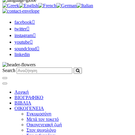
facebook
twitter
instagram
youtube
soundcloud
linkedin
Search
Αρχική
ΒΙΟΓΡΑΦΙΚΟ
ΒΙΒΛΙΑ
ΟΙΚΟΓΕΝΕΙΑ
Εγκυμοσύνη
Μετά τον τοκετό
Οικογενειακή ζωή
Στον ψυχολόγο