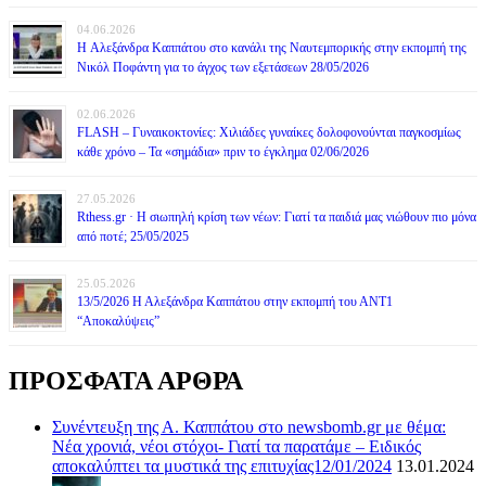
04.06.2026
H Αλεξάνδρα Καππάτου στο κανάλι της Ναυτεμπορικής στην εκπομπή της
Νικόλ Ποφάντη για το άγχος των εξετάσεων 28/05/2026
02.06.2026
FLASH – Γυναικοκτονίες: Χιλιάδες γυναίκες δολοφονούνται παγκοσμίως
κάθε χρόνο – Τα «σημάδια» πριν το έγκλημα 02/06/2026
27.05.2026
Rthess.gr · Η σιωπηλή κρίση των νέων: Γιατί τα παιδιά μας νιώθουν πιο μόνα
από ποτέ; 25/05/2025
25.05.2026
13/5/2026 Η Αλεξάνδρα Καππάτου στην εκπομπή του ΑΝΤ1
“Αποκαλύψεις”
ΠΡΟΣΦΑΤΑ ΑΡΘΡΑ
Συνέντευξη της Α. Καππάτου στο newsbomb.gr με θέμα:
Νέα χρονιά, νέοι στόχοι- Γιατί τα παρατάμε – Ειδικός
αποκαλύπτει τα μυστικά της επιτυχίας12/01/2024
13.01.2024