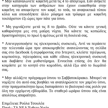
* Μην καταναλώνετε καφεΐνη μετά τις 4 το απόγευμα. Εάν ανήκετε
στην κατηγορία των ανθρώπων που έχουν ευαισθησία στην
καφεΐνη να αποφεύγετε τον καφέ, το τσάι, τα αναψυκτικά τύπου
κόλα και οποιοδήποτε άλλο ρόφημα και τρόφιμα με καφεΐνη
τουλάχιστον έξι ώρες πριν πάτε για ύπνο.
* Μη γυμνάζεστε μετά τις 8 το βράδυ. Ούτε να κάνετε γενική
καθαριότητα μες στη μαύρη νύχτα. Να κάνετε τις κοπιώδεις
δραστηριότητες το πρωί ή αμέσως μετά τη δουλειά σας.
* Απενεργοποιήστε τις ηλεκτρονικές συσκευές. Αντί να περάσετε
την τελευταία ώρα πριν αποκοιμηθείτε ανανεώνοντας τη σελίδα
σας στο facebook ή σερφάροντας στο Ιντερνετ, κλείστε τηλέφωνα,
κομπιούτερ, τηλεοράσεις και κάθε είδους ηλεκτρονική συσκευή
και διαβάστε ένα μυθιστόρημα. Εννοείται επίσης ότι δεν θα
κοιμάστε με το κινητό στο κομοδίνο, αλλά έξω από το δωμάτιό
σας.
* Μην αλλάζετε πρόγραμμα ύπνου το Σαββατοκύριακο. Μπορεί να
νομίζετε ότι αυτό σας βοηθάει να αναπληρώσετε τον χαμένο ύπνο,
στην πραγματικότητα όμως διαταράσσει το βιολογικό σας ρολόι για
όλη την ερχόμενη εβδομάδα. Το σταθερό ωράριο ύπνου σάς είναι
απολύτως απαραίτητο.
Επιμέλεια: Ρούλα Τσουλέα
Πηγή : ΤΑ ΝΕΑ Ένθετο Υγεία