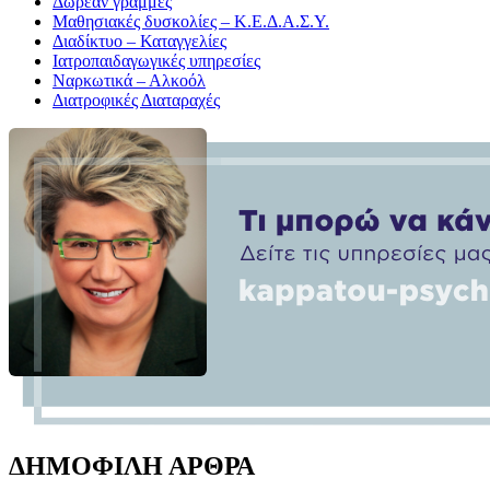
Δωρεάν γραμμές
Μαθησιακές δυσκολίες – Κ.Ε.Δ.Α.Σ.Υ.
Διαδίκτυο – Καταγγελίες
Ιατροπαιδαγωγικές υπηρεσίες
Ναρκωτικά – Αλκοόλ
Διατροφικές Διαταραχές
ΔΗΜΟΦΙΛΗ ΑΡΘΡΑ