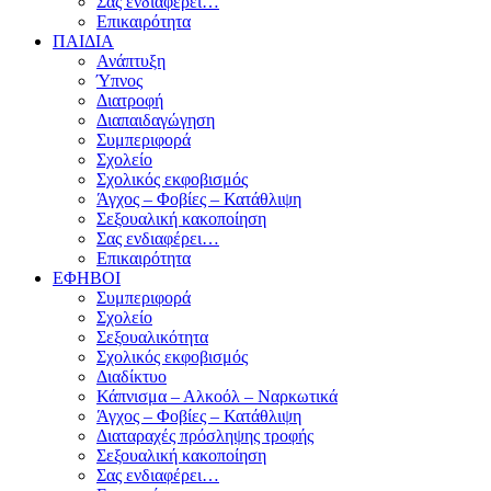
Σας ενδιαφέρει…
Επικαιρότητα
ΠΑΙΔΙΑ
Ανάπτυξη
Ύπνος
Διατροφή
Διαπαιδαγώγηση
Συμπεριφορά
Σχολείο
Σχολικός εκφοβισμός
Άγχος – Φοβίες – Κατάθλιψη
Σεξουαλική κακοποίηση
Σας ενδιαφέρει…
Επικαιρότητα
ΕΦΗΒΟΙ
Συμπεριφορά
Σχολείο
Σεξουαλικότητα
Σχολικός εκφοβισμός
Διαδίκτυο
Κάπνισμα – Αλκοόλ – Ναρκωτικά
Άγχος – Φοβίες – Κατάθλιψη
Διαταραχές πρόσληψης τροφής
Σεξουαλική κακοποίηση
Σας ενδιαφέρει…