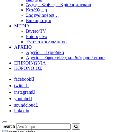
Άγχος – Φοβίες – Κρίσεις πανικού
Κατάθλιψη
Σας ενδιαφέρει…
Επικαιρότητα
MEDIA
Βίντεο/TV
Ραδιόφωνο
Έντυπα και διαδίκτυο
ΑΡΧΕΙΟ
Αρχείο – Περιοδικά
Αρχείο – Εφημερίδες και διάφορα έντυπα
ΕΠΙΚΟΙΝΩΝΙΑ
ΚΟΡΟΝΟΪΟΣ
facebook
twitter
instagram
youtube
soundcloud
linkedin
Search