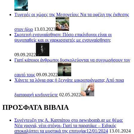
Τυχερές οι χώρες της Μεσογείου: Να τα οφέλη της έκθεσης
στον ήλιο
13.03.2023
Σκοτεινή ενσυναίσθηση: Πόσο επικίνδυνοι είναι οι
ψυχοπαθείς και οι ναρκισσιστές με ενσυναίσθηση;
09.09.2022
Γιατί κάποιοι άνθρωποι δυσκολεύονται να συγχωρήσουν τον
εαυτό τους
09.09.2022
Χάνετε τα λόγια σας ή ξεχνάτε μικροπράγματα; Από ποια
διαταραχή κινδυνεύετε
02.05.2022
ΠΡΟΣΦΑΤΑ ΒΙΒΛΙΑ
Συνέντευξη της Α. Καππάτου στο newsbomb.gr με θέμα:
Νέα χρονιά, νέοι στόχοι- Γιατί τα παρατάμε – Ειδικός
αποκαλύπτει τα μυστικά της επιτυχίας12/01/2024
13.01.2024