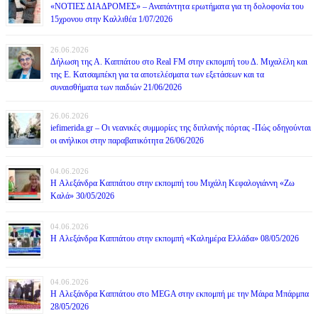
«ΝΟΤΙΕΣ ΔΙΑΔΡΟΜΕΣ» – Αναπάντητα ερωτήματα για τη δολοφονία του
15χρονου στην Καλλιθέα 1/07/2026
26.06.2026
Δήλωση της Α. Καππάτου στο Real FM στην εκπομπή του Δ. Μιχαλέλη και
της Ε. Κατσαμπέκη για τα αποτελέσματα των εξετάσεων και τα
συναισθήματα των παιδιών 21/06/2026
26.06.2026
iefimerida.gr – Οι νεανικές συμμορίες της διπλανής πόρτας -Πώς οδηγούνται
οι ανήλικοι στην παραβατικότητα 26/06/2026
04.06.2026
H Αλεξάνδρα Καππάτου στην εκπομπή του Μιχάλη Κεφαλογιάννη «Ζω
Καλά» 30/05/2026
04.06.2026
H Αλεξάνδρα Καππάτου στην εκπομπή «Καλημέρα Ελλάδα» 08/05/2026
04.06.2026
H Αλεξάνδρα Καππάτου στο MEGA στην εκπομπή με την Μάιρα Mπάρμπα
28/05/2026