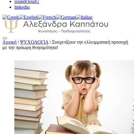
soundcloud
linkedin
Αρχική
\
ΨΥΧΟΛΟΓΙΑ
\
Συσχετίζουν την ελλειμματική προσοχή
Αλεξάνδρα Καππάτου Ψυχολόγος –
με την πρόωρη θνησιμότητα!
Παιδοψυχολόγος