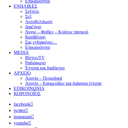
Επικαιρότητα
ΕΝΗΛΙΚΕΣ
Σχέσεις
Σεξ
Αυτοβελτίωση
Διαζύγιο
Άγχος – Φοβίες – Κρίσεις πανικού
Κατάθλιψη
Σας ενδιαφέρει…
Επικαιρότητα
MEDIA
Βίντεο/TV
Ραδιόφωνο
Έντυπα και διαδίκτυο
ΑΡΧΕΙΟ
Αρχείο – Περιοδικά
Αρχείο – Εφημερίδες και διάφορα έντυπα
ΕΠΙΚΟΙΝΩΝΙΑ
ΚΟΡΟΝΟΪΟΣ
facebook
twitter
instagram
youtube