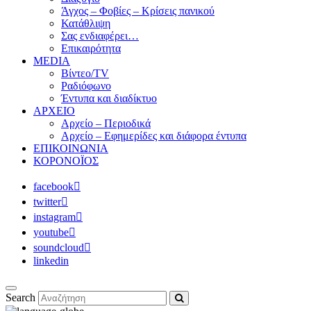
Άγχος – Φοβίες – Κρίσεις πανικού
Κατάθλιψη
Σας ενδιαφέρει…
Επικαιρότητα
MEDIA
Βίντεο/TV
Ραδιόφωνο
Έντυπα και διαδίκτυο
ΑΡΧΕΙΟ
Αρχείο – Περιοδικά
Αρχείο – Εφημερίδες και διάφορα έντυπα
ΕΠΙΚΟΙΝΩΝΙΑ
ΚΟΡΟΝΟΪΟΣ
facebook
twitter
instagram
youtube
soundcloud
linkedin
Search