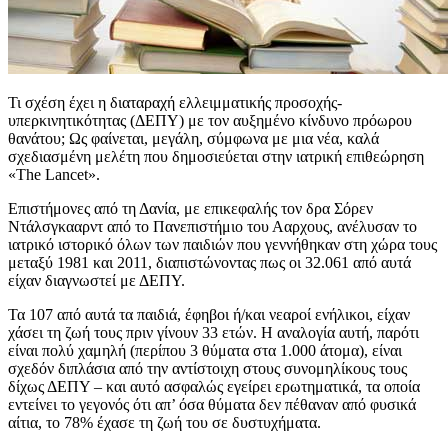
Τι σχέση έχει η διαταραχή ελλειμματικής προσοχής-
υπερκινητικότητας (ΔΕΠΥ) με τον αυξημένο κίνδυνο πρόωρου
θανάτου; Ως φαίνεται, μεγάλη, σύμφωνα με μια νέα, καλά
σχεδιασμένη μελέτη που δημοσιεύεται στην ιατρική επιθεώρηση
«The Lancet».
Επιστήμονες από τη Δανία, με επικεφαλής τον δρα Σόρεν
Ντάλσγκααρντ από το Πανεπιστήμιο του Ααρχους, ανέλυσαν το
ιατρικό ιστορικό όλων των παιδιών που γεννήθηκαν στη χώρα τους
μεταξύ 1981 και 2011, διαπιστώνοντας πως οι 32.061 από αυτά
είχαν διαγνωστεί με ΔΕΠΥ.
Τα 107 από αυτά τα παιδιά, έφηβοι ή/και νεαροί ενήλικοι, είχαν
χάσει τη ζωή τους πριν γίνουν 33 ετών. Η αναλογία αυτή, παρότι
είναι πολύ χαμηλή (περίπου 3 θύματα στα 1.000 άτομα), είναι
σχεδόν διπλάσια από την αντίστοιχη στους συνομηλίκους τους
δίχως ΔΕΠΥ – και αυτό ασφαλώς εγείρει ερωτηματικά, τα οποία
εντείνει το γεγονός ότι απ’ όσα θύματα δεν πέθαναν από φυσικά
αίτια, το 78% έχασε τη ζωή του σε δυστυχήματα.