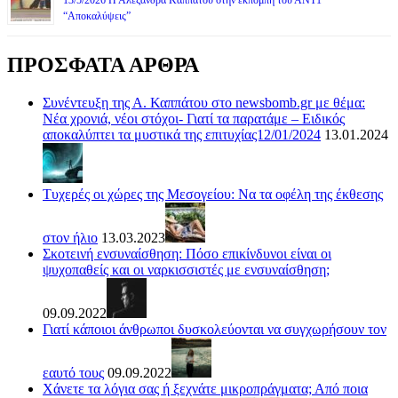
“Αποκαλύψεις”
ΠΡΟΣΦΑΤΑ ΑΡΘΡΑ
Συνέντευξη της Α. Καππάτου στο newsbomb.gr με θέμα:
Νέα χρονιά, νέοι στόχοι- Γιατί τα παρατάμε – Ειδικός
αποκαλύπτει τα μυστικά της επιτυχίας12/01/2024
13.01.2024
Τυχερές οι χώρες της Μεσογείου: Να τα οφέλη της έκθεσης
στον ήλιο
13.03.2023
Σκοτεινή ενσυναίσθηση: Πόσο επικίνδυνοι είναι οι
ψυχοπαθείς και οι ναρκισσιστές με ενσυναίσθηση;
09.09.2022
Γιατί κάποιοι άνθρωποι δυσκολεύονται να συγχωρήσουν τον
εαυτό τους
09.09.2022
Χάνετε τα λόγια σας ή ξεχνάτε μικροπράγματα; Από ποια