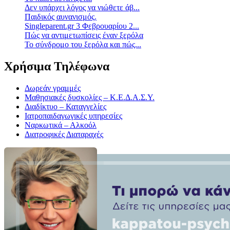
Δεν υπάρχει λόγος να νιώθετε άβ...
Παιδικός αυνανισμός.
Singleparent.gr 3 Φεβρουαρίου 2...
Πώς να αντιμετωπίσεις έναν ξερόλα
Το σύνδρομο του ξερόλα και πώς...
Χρήσιμα Τηλέφωνα
Δωρεάν γραμμές
Μαθησιακές δυσκολίες – Κ.Ε.Δ.Α.Σ.Υ.
Διαδίκτυο – Καταγγελίες
Ιατροπαιδαγωγικές υπηρεσίες
Ναρκωτικά – Αλκοόλ
Διατροφικές Διαταραχές