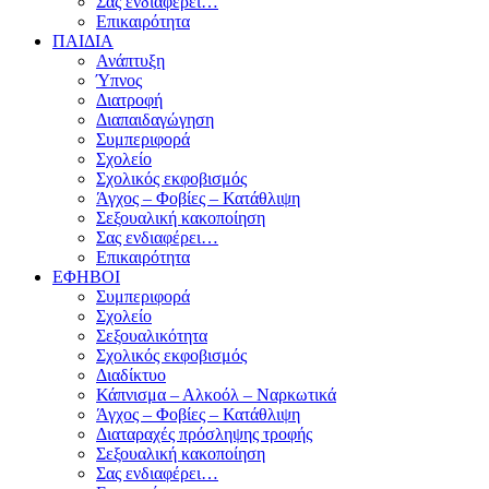
Σας ενδιαφέρει…
Επικαιρότητα
ΠΑΙΔΙΑ
Ανάπτυξη
Ύπνος
Διατροφή
Διαπαιδαγώγηση
Συμπεριφορά
Σχολείο
Σχολικός εκφοβισμός
Άγχος – Φοβίες – Κατάθλιψη
Σεξουαλική κακοποίηση
Σας ενδιαφέρει…
Επικαιρότητα
ΕΦΗΒΟΙ
Συμπεριφορά
Σχολείο
Σεξουαλικότητα
Σχολικός εκφοβισμός
Διαδίκτυο
Κάπνισμα – Αλκοόλ – Ναρκωτικά
Άγχος – Φοβίες – Κατάθλιψη
Διαταραχές πρόσληψης τροφής
Σεξουαλική κακοποίηση
Σας ενδιαφέρει…