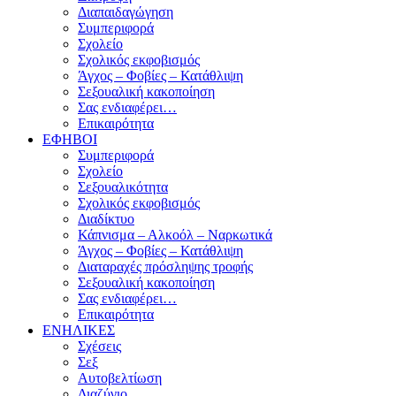
Διαπαιδαγώγηση
Συμπεριφορά
Σχολείο
Σχολικός εκφοβισμός
Άγχος – Φοβίες – Κατάθλιψη
Σεξουαλική κακοποίηση
Σας ενδιαφέρει…
Επικαιρότητα
ΕΦΗΒΟΙ
Συμπεριφορά
Σχολείο
Σεξουαλικότητα
Σχολικός εκφοβισμός
Διαδίκτυο
Κάπνισμα – Αλκοόλ – Ναρκωτικά
Άγχος – Φοβίες – Κατάθλιψη
Διαταραχές πρόσληψης τροφής
Σεξουαλική κακοποίηση
Σας ενδιαφέρει…
Επικαιρότητα
ΕΝΗΛΙΚΕΣ
Σχέσεις
Σεξ
Αυτοβελτίωση
Διαζύγιο