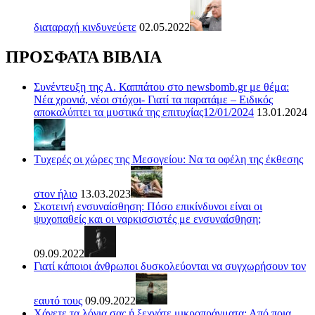
διαταραχή κινδυνεύετε
02.05.2022
ΠΡΟΣΦΑΤΑ ΒΙΒΛΙΑ
Συνέντευξη της Α. Καππάτου στο newsbomb.gr με θέμα:
Νέα χρονιά, νέοι στόχοι- Γιατί τα παρατάμε – Ειδικός
αποκαλύπτει τα μυστικά της επιτυχίας12/01/2024
13.01.2024
Τυχερές οι χώρες της Μεσογείου: Να τα οφέλη της έκθεσης
στον ήλιο
13.03.2023
Σκοτεινή ενσυναίσθηση: Πόσο επικίνδυνοι είναι οι
ψυχοπαθείς και οι ναρκισσιστές με ενσυναίσθηση;
09.09.2022
Γιατί κάποιοι άνθρωποι δυσκολεύονται να συγχωρήσουν τον
εαυτό τους
09.09.2022
Χάνετε τα λόγια σας ή ξεχνάτε μικροπράγματα; Από ποια