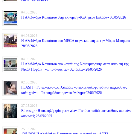
04.06.2026
H Αλεξάνδρα Καππάτου στην εκπομπή «Καλημέρα Ελλάδα» 08/05/2026
04.06.2026
H Αλεξάνδρα Καππάτου στο MEGA στην εκπομπή με την Μάιρα Mπάρμπα
28/05/2026
04.06.2026
H Αλεξάνδρα Καππάτου στο κανάλι της Ναυτεμπορικής στην εκπομπή της
Νικόλ Ποφάντη για το άγχος των εξετάσεων 28/05/2026
02.06.2026
FLASH – Γυναικοκτονίες: Χιλιάδες γυναίκες δολοφονούνται παγκοσμίως
κάθε χρόνο – Τα «σημάδια» πριν το έγκλημα 02/06/2026
27.05.2026
Rthess.gr · Η σιωπηλή κρίση των νέων: Γιατί τα παιδιά μας νιώθουν πιο μόνα
από ποτέ; 25/05/2025
25.05.2026
13/5/2026 Η Αλεξάνδρα Καππάτου στην εκπομπή του ΑΝΤ1