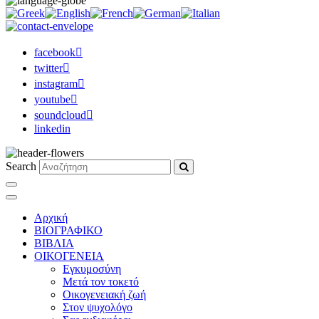
facebook
twitter
instagram
youtube
soundcloud
linkedin
Search
Αρχική
ΒΙΟΓΡΑΦΙΚΟ
ΒΙΒΛΙΑ
ΟΙΚΟΓΕΝΕΙΑ
Εγκυμοσύνη
Μετά τον τοκετό
Οικογενειακή ζωή
Στον ψυχολόγο