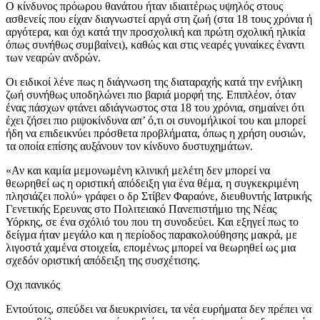
Ο κίνδυνος πρόωρου θανάτου ήταν ιδιαιτέρως υψηλός στους
ασθενείς που είχαν διαγνωστεί αργά στη ζωή (στα 18 τους χρόνια ή
αργότερα, και όχι κατά την προσχολική και πρώτη σχολική ηλικία
όπως συνήθως συμβαίνει), καθώς και στις νεαρές γυναίκες έναντι
των νεαρών ανδρών.
Οι ειδικοί λένε πως η διάγνωση της διαταραχής κατά την ενήλικη
ζωή συνήθως υποδηλώνει πιο βαριά μορφή της. Επιπλέον, όταν
ένας πάσχων φτάνει αδιάγνωστος στα 18 του χρόνια, σημαίνει ότι
έχει ζήσει πιο ριψοκίνδυνα απ’ ό,τι οι συνομήλικοί του και μπορεί
ήδη να επιδεικνύει πρόσθετα προβλήματα, όπως η χρήση ουσιών,
τα οποία επίσης αυξάνουν τον κίνδυνο δυστυχημάτων.
«Αν και καμία μεμονωμένη κλινική μελέτη δεν μπορεί να
θεωρηθεί ως η οριστική απόδειξη για ένα θέμα, η συγκεκριμένη
πλησιάζει πολύ» γράφει ο δρ Στίβεν Φαραόνε, διευθυντής Ιατρικής
Γενετικής Ερευνας στο Πολιτειακό Πανεπιστήμιο της Νέας
Υόρκης, σε ένα σχόλιό του που τη συνοδεύει. Και εξηγεί πως το
δείγμα ήταν μεγάλο και η περίοδος παρακολούθησης μακρά, με
λιγοστά χαμένα στοιχεία, επομένως μπορεί να θεωρηθεί ως μια
σχεδόν οριστική απόδειξη της συσχέτισης.
Οχι πανικός
Εντούτοις, σπεύδει να διευκρινίσει, τα νέα ευρήματα δεν πρέπει να