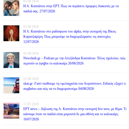
05.08.2026
Η Α. Καππάτου στην ΕΡΤ. Πως να περάσετε όμορφες διακοπές με τα
παιδιά σας. 27/07/2026
05.08.2026
Η Α. Καππάτου στο ραδιόφωνο του alpha, στην εκπομπή της Βίκυς
Καρατζαφέρη. Πως μπορούμε να διαχειριζόμαστε τις αποτυχίες
12/07/2026
05.08.2026
Newshub.gr – Podcast με την Αλεξάνδρα Καππάτου: Τέλος σχολείου, πώς
περνούν οι έφηβοι το καλοκαίρι 26/06/2026
05.08.2026
skai.gr -Γιατί νιώθουμε τη «μελαγχολία του Αυγούστου»; Ειδικός εξηγεί τι
συμβαίνει και πώς να το διαχειριστούμε 04/08/2026
17.07.2026
ΕΡΤ news – Δήλωση της Α. Καππάτου στην εκπομπή live now, με θέμα: Τι
κάνουμε όταν τα παιδιά είναι μπροστά δε μια οθόνη και το καλοκαίρι;
16/07/2026