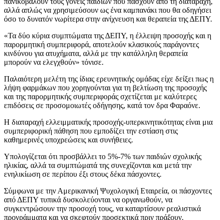
πανικοβάλουν τους γονείς παιδιών που πάσχουν από τη διαταραχή,
αλλά απλώς να χρησιμεύσουν ως ένα καμπανάκι που θα οδηγήσει
όσο το δυνατόν νωρίτερα στην ανίχνευση και θεραπεία της ΔΕΠΥ.
«Τα δύο κύρια συμπτώματα της ΔΕΠΥ, η έλλειψη προσοχής και η
παρορμητική συμπεριφορά, αποτελούν κλασικούς παράγοντες
κινδύνου για ατυχήματα, αλλά με την κατάλληλη θεραπεία
μπορούν να ελεγχθούν» τόνισε.
Παλαιότερη μελέτη της ίδιας ερευνητικής ομάδας είχε δείξει πως η
λήψη φαρμάκων που χορηγούνται για τη βελτίωση της προσοχής
και της παρορμητικής συμπεριφοράς σχετίζεται με καλύτερες
επιδόσεις σε προσομοιωτές οδήγησης, κατά τον δρα Φαραόνε.
Η διαταραχή ελλειμματικής προσοχής-υπερκινητικότητας είναι μια
συμπεριφορική πάθηση που εμποδίζει την εστίαση στις
καθημερινές υποχρεώσεις και συνήθειες.
Υπολογίζεται ότι προσβάλλει το 5%-7% των παιδιών σχολικής
ηλικίας, αλλά τα συμπτώματά της συνεχίζονται και μετά την
ενηλικίωση σε περίπου έξι στους δέκα πάσχοντες.
Σύμφωνα με την Αμερικανική Ψυχολογική Εταιρεία, οι πάσχοντες
από ΔΕΠΥ τυπικά δυσκολεύονται να οργανωθούν, να
συγκεντρώσουν την προσοχή τους, να καταρτίσουν ρεαλιστικά
προγράμματα και να σκεφτούν προσεκτικά πριν πράξουν.