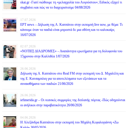
skai.gr -Γιατί νιώθουμε τη «μελαγχολία του Αυγούστου»; Ειδικός εξηγεί τι
συμβαίνει και πώς να το διαχειριστούμε 04/08/2026
17.07.2026
ΕΡΤ news – Δήλωση της Α. Καππάτου στην εκπομπή live now, με θέμα: Τι
κάνουμε όταν τα παιδιά είναι μπροστά δε μια οθόνη και το καλοκαίρι;
16/07/2026
02.07.2026
«ΝΟΤΙΕΣ ΔΙΑΔΡΟΜΕΣ» – Αναπάντητα ερωτήματα για τη δολοφονία του
15χρονου στην Καλλιθέα 1/07/2026
26.06.2026
Δήλωση της Α. Καππάτου στο Real FM στην εκπομπή του Δ. Μιχαλέλη και
της Ε. Κατσαμπέκη για τα αποτελέσματα των εξετάσεων και τα
συναισθήματα των παιδιών 21/06/2026
26.06.2026
iefimerida.gr – Οι νεανικές συμμορίες της διπλανής πόρτας -Πώς οδηγούνται
οι ανήλικοι στην παραβατικότητα 26/06/2026
04.06.2026
H Αλεξάνδρα Καππάτου στην εκπομπή του Μιχάλη Κεφαλογιάννη «Ζω
Καλά» 30/05/2026