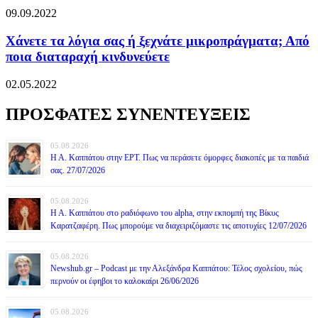
09.09.2022
Χάνετε τα λόγια σας ή ξεχνάτε μικροπράγματα; Από
ποια διαταραχή κινδυνεύετε
02.05.2022
ΠΡΟΣΦΑΤΕΣ ΣΥΝΕΝΤΕΥΞΕΙΣ
05.08.2026
Η Α. Καππάτου στην ΕΡΤ. Πως να περάσετε όμορφες διακοπές με τα παιδιά
σας. 27/07/2026
05.08.2026
Η Α. Καππάτου στο ραδιόφωνο του alpha, στην εκπομπή της Βίκυς
Καρατζαφέρη. Πως μπορούμε να διαχειριζόμαστε τις αποτυχίες 12/07/2026
05.08.2026
Newshub.gr – Podcast με την Αλεξάνδρα Καππάτου: Τέλος σχολείου, πώς
περνούν οι έφηβοι το καλοκαίρι 26/06/2026
05.08.2026