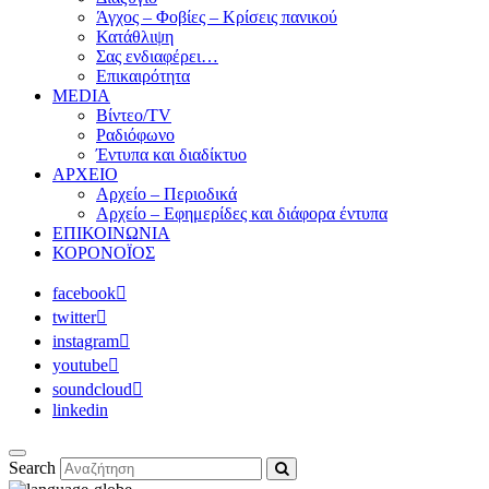
Άγχος – Φοβίες – Κρίσεις πανικού
Κατάθλιψη
Σας ενδιαφέρει…
Επικαιρότητα
MEDIA
Βίντεο/TV
Ραδιόφωνο
Έντυπα και διαδίκτυο
ΑΡΧΕΙΟ
Αρχείο – Περιοδικά
Αρχείο – Εφημερίδες και διάφορα έντυπα
ΕΠΙΚΟΙΝΩΝΙΑ
ΚΟΡΟΝΟΪΟΣ
facebook
twitter
instagram
youtube
soundcloud
linkedin
Search