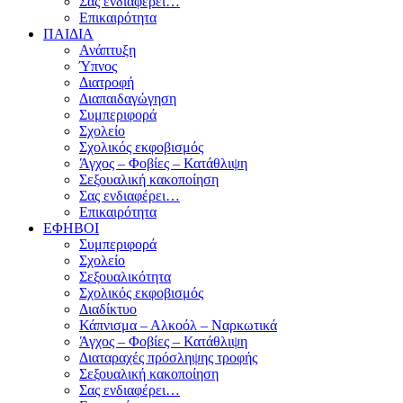
Σας ενδιαφέρει…
Επικαιρότητα
ΠΑΙΔΙΑ
Ανάπτυξη
Ύπνος
Διατροφή
Διαπαιδαγώγηση
Συμπεριφορά
Σχολείο
Σχολικός εκφοβισμός
Άγχος – Φοβίες – Κατάθλιψη
Σεξουαλική κακοποίηση
Σας ενδιαφέρει…
Επικαιρότητα
ΕΦΗΒΟΙ
Συμπεριφορά
Σχολείο
Σεξουαλικότητα
Σχολικός εκφοβισμός
Διαδίκτυο
Κάπνισμα – Αλκοόλ – Ναρκωτικά
Άγχος – Φοβίες – Κατάθλιψη
Διαταραχές πρόσληψης τροφής
Σεξουαλική κακοποίηση
Σας ενδιαφέρει…