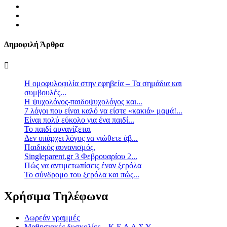
Δημοφιλή Άρθρα
Η ομοφυλοφιλία στην εφηβεία – Τα σημάδια και
συμβουλές...
Η ψυχολόγος-παιδοψυχολόγος και...
7 λόγοι που είναι καλό να είστε «κακιά» μαμά!...
Είναι πολύ εύκολο για ένα παιδί...
Το παιδί αυνανίζεται
Δεν υπάρχει λόγος να νιώθετε άβ...
Παιδικός αυνανισμός.
Singleparent.gr 3 Φεβρουαρίου 2...
Πώς να αντιμετωπίσεις έναν ξερόλα
Το σύνδρομο του ξερόλα και πώς...
Χρήσιμα Τηλέφωνα
Δωρεάν γραμμές
Μαθησιακές δυσκολίες – Κ.Ε.Δ.Α.Σ.Υ.