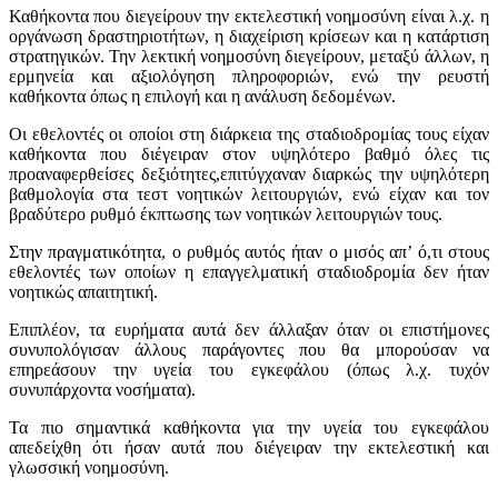
Καθήκοντα που διεγείρουν την εκτελεστική νοημοσύνη είναι λ.χ. η
οργάνωση δραστηριοτήτων, η διαχείριση κρίσεων και η κατάρτιση
στρατηγικών. Την λεκτική νοημοσύνη διεγείρουν, μεταξύ άλλων, η
ερμηνεία και αξιολόγηση πληροφοριών, ενώ την ρευστή
καθήκοντα όπως η επιλογή και η ανάλυση δεδομένων.
Οι εθελοντές οι οποίοι στη διάρκεια της σταδιοδρομίας τους είχαν
καθήκοντα που διέγειραν στον υψηλότερο βαθμό όλες τις
προαναφερθείσες δεξιότητες,επιτύγχαναν διαρκώς την υψηλότερη
βαθμολογία στα τεστ νοητικών λειτουργιών, ενώ είχαν και τον
βραδύτερο ρυθμό έκπτωσης των νοητικών λειτουργιών τους.
Στην πραγματικότητα, ο ρυθμός αυτός ήταν ο μισός απ’ ό,τι στους
εθελοντές των οποίων η επαγγελματική σταδιοδρομία δεν ήταν
νοητικώς απαιτητική.
Επιπλέον, τα ευρήματα αυτά δεν άλλαξαν όταν οι επιστήμονες
συνυπολόγισαν άλλους παράγοντες που θα μπορούσαν να
επηρεάσουν την υγεία του εγκεφάλου (όπως λ.χ. τυχόν
συνυπάρχοντα νοσήματα).
Τα πιο σημαντικά καθήκοντα για την υγεία του εγκεφάλου
απεδείχθη ότι ήσαν αυτά που διέγειραν την εκτελεστική και
γλωσσική νοημοσύνη.