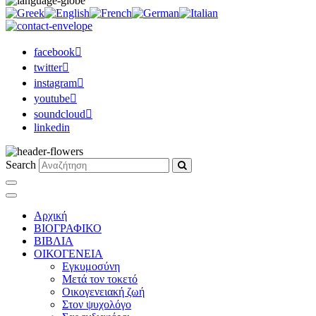
facebook
twitter
instagram
youtube
soundcloud
linkedin
Search
Αρχική
ΒΙΟΓΡΑΦΙΚΟ
ΒΙΒΛΙΑ
ΟΙΚΟΓΕΝΕΙΑ
Εγκυμοσύνη
Μετά τον τοκετό
Οικογενειακή ζωή
Στον ψυχολόγο