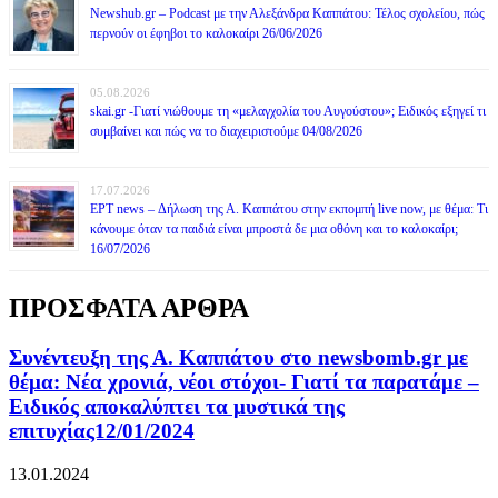
Newshub.gr – Podcast με την Αλεξάνδρα Καππάτου: Τέλος σχολείου, πώς
περνούν οι έφηβοι το καλοκαίρι 26/06/2026
05.08.2026
skai.gr -Γιατί νιώθουμε τη «μελαγχολία του Αυγούστου»; Ειδικός εξηγεί τι
συμβαίνει και πώς να το διαχειριστούμε 04/08/2026
17.07.2026
ΕΡΤ news – Δήλωση της Α. Καππάτου στην εκπομπή live now, με θέμα: Τι
κάνουμε όταν τα παιδιά είναι μπροστά δε μια οθόνη και το καλοκαίρι;
16/07/2026
ΠΡΟΣΦΑΤΑ ΑΡΘΡΑ
Συνέντευξη της Α. Καππάτου στο newsbomb.gr με
θέμα: Νέα χρονιά, νέοι στόχοι- Γιατί τα παρατάμε –
Ειδικός αποκαλύπτει τα μυστικά της
επιτυχίας12/01/2024
13.01.2024