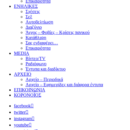
Επικαιρότητα
ΕΝΗΛΙΚΕΣ
Σχέσεις
Σεξ
Αυτοβελτίωση
Διαζύγιο
Άγχος – Φοβίες – Κρίσεις πανικού
Κατάθλιψη
Σας ενδιαφέρει…
Επικαιρότητα
MEDIA
Βίντεο/TV
Ραδιόφωνο
Έντυπα και διαδίκτυο
ΑΡΧΕΙΟ
Αρχείο – Περιοδικά
Αρχείο – Εφημερίδες και διάφορα έντυπα
ΕΠΙΚΟΙΝΩΝΙΑ
ΚΟΡΟΝΟΪΟΣ
facebook
twitter
instagram
youtube