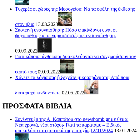
Τυχερές οι χώρες της Μεσογείου: Να τα οφέλη της έκθεσης
στον ήλιο
13.03.2023
Σκοτεινή ενσυναίσθηση: Πόσο επικίνδυνοι είναι οι
ψυχοπαθείς και οι ναρκισσιστές με ενσυναίσθηση;
09.09.2022
Γιατί κάποιοι άνθρωποι δυσκολεύονται να συγχωρήσουν τον
εαυτό τους
09.09.2022
Χάνετε τα λόγια σας ή ξεχνάτε μικροπράγματα; Από ποια
διαταραχή κινδυνεύετε
02.05.2022
ΠΡΟΣΦΑΤΑ ΒΙΒΛΙΑ
Συνέντευξη της Α. Καππάτου στο newsbomb.gr με θέμα:
Νέα χρονιά, νέοι στόχοι- Γιατί τα παρατάμε – Ειδικός
αποκαλύπτει τα μυστικά της επιτυχίας12/01/2024
13.01.2024