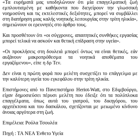
«Τα ευρήματά μας υποδηλώνουν ότι μία επαγγελματική ζωή
εμπλουτισμένη με καθήκοντα που διεγείρουν την γλωσσική
νοημοσύνη και τις εκτελεστικές δεξιότητες, μπορεί να συμβάλλει
στη διατήρηση μιας καλής νοητικής λειτουργίας στην τρίτη ηλικία»,
σημειώνουν οι ερευνητές στο άρθρο τους.
Και προσθέτουν ότι «οι σύγχρονες, απαιτητικές συνθήκες εργασίας
μπορεί τελικά να ασκούν και θετική επίδραση στην υγεία».
«Οι προκλήσεις στη δουλειά μπορεί όντως να είναι θετικές, εάν
αυξάνουν μακροπρόθεσμα τα νοητικά αποθέματα του
εργαζόμενου», είπε η δρ Τεν.
Δεν είναι η πρώτη φορά που μελέτη συσχετίζει το επάγγελμα με
την καλύτερη υγεία του εγκεφάλου στην τρίτη ηλικία.
Επιστήμονες από το Πανεπιστήμιο Heriot-Watt, στο Εδιμβούργο,
είχαν δημοσιεύσει πέρυσι μελέτη που έδειξε ότι τα πολύπλοκα
επαγγέλματα, όπως αυτά του γιατρού, του δικηγόρου, του
αρχιτέκτονα και του δασκάλου, σχετίζονται με μειωμένο κίνδυνο
άνοιας αργότερα στη ζωή.
Επιμέλεια: Ρούλα Τσουλέα
Πηγή : ΤΑ ΝΕΑ Ένθετο Υγεία