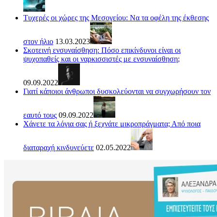
Τυχερές οι χώρες της Μεσογείου: Να τα οφέλη της έκθεσης
στον ήλιο
13.03.2023
Σκοτεινή ενσυναίσθηση: Πόσο επικίνδυνοι είναι οι
ψυχοπαθείς και οι ναρκισσιστές με ενσυναίσθηση;
09.09.2022
Γιατί κάποιοι άνθρωποι δυσκολεύονται να συγχωρήσουν τον
εαυτό τους
09.09.2022
Χάνετε τα λόγια σας ή ξεχνάτε μικροπράγματα; Από ποια
διαταραχή κινδυνεύετε
02.05.2022