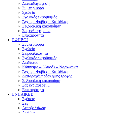
Διαπαιδαγώγηση
Συμπεριφορά
Σχολείο
Σχολικός εκφοβισμός
Άγχος – Φοβίες – Κατάθλιψη
Σεξουαλική κακοποίηση
Σας ενδιαφέρει…
Επικαιρότητα
ΕΦΗΒΟΙ
Συμπεριφορά
Σχολείο
Σεξουαλικότητα
Σχολικός εκφοβισμός
Διαδίκτυο
Κάπνισμα – Αλκοόλ – Ναρκωτικά
Άγχος – Φοβίες – Κατάθλιψη
Διαταραχές πρόσληψης τροφής
Σεξουαλική κακοποίηση
Σας ενδιαφέρει…
Επικαιρότητα
ΕΝΗΛΙΚΕΣ
Σχέσεις
Σεξ
Αυτοβελτίωση
Διαζύγιο