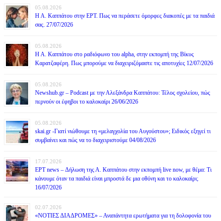
05.08.2026
Η Α. Καππάτου στην ΕΡΤ. Πως να περάσετε όμορφες διακοπές με τα παιδιά
σας. 27/07/2026
05.08.2026
Η Α. Καππάτου στο ραδιόφωνο του alpha, στην εκπομπή της Βίκυς
Καρατζαφέρη. Πως μπορούμε να διαχειριζόμαστε τις αποτυχίες 12/07/2026
05.08.2026
Newshub.gr – Podcast με την Αλεξάνδρα Καππάτου: Τέλος σχολείου, πώς
περνούν οι έφηβοι το καλοκαίρι 26/06/2026
05.08.2026
skai.gr -Γιατί νιώθουμε τη «μελαγχολία του Αυγούστου»; Ειδικός εξηγεί τι
συμβαίνει και πώς να το διαχειριστούμε 04/08/2026
17.07.2026
ΕΡΤ news – Δήλωση της Α. Καππάτου στην εκπομπή live now, με θέμα: Τι
κάνουμε όταν τα παιδιά είναι μπροστά δε μια οθόνη και το καλοκαίρι;
16/07/2026
02.07.2026
«ΝΟΤΙΕΣ ΔΙΑΔΡΟΜΕΣ» – Αναπάντητα ερωτήματα για τη δολοφονία του