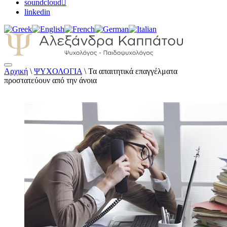
soundcloud
linkedin
Αρχική
\
ΨΥΧΟΛΟΓΙΑ
\
Τα απαιτητικά επαγγέλματα
Αλεξάνδρα Καππάτου Ψυχολόγος –
προστατεύουν από την άνοια
Παιδοψυχολόγος