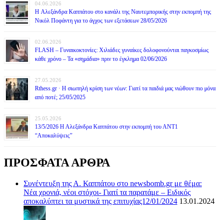
04.06.2026
H Αλεξάνδρα Καππάτου στο κανάλι της Ναυτεμπορικής στην εκπομπή της
Νικόλ Ποφάντη για το άγχος των εξετάσεων 28/05/2026
02.06.2026
FLASH – Γυναικοκτονίες: Χιλιάδες γυναίκες δολοφονούνται παγκοσμίως
κάθε χρόνο – Τα «σημάδια» πριν το έγκλημα 02/06/2026
27.05.2026
Rthess.gr · Η σιωπηλή κρίση των νέων: Γιατί τα παιδιά μας νιώθουν πιο μόνα
από ποτέ; 25/05/2025
25.05.2026
13/5/2026 Η Αλεξάνδρα Καππάτου στην εκπομπή του ΑΝΤ1
“Αποκαλύψεις”
ΠΡΟΣΦΑΤΑ ΑΡΘΡΑ
Συνέντευξη της Α. Καππάτου στο newsbomb.gr με θέμα:
Νέα χρονιά, νέοι στόχοι- Γιατί τα παρατάμε – Ειδικός
αποκαλύπτει τα μυστικά της επιτυχίας12/01/2024
13.01.2024