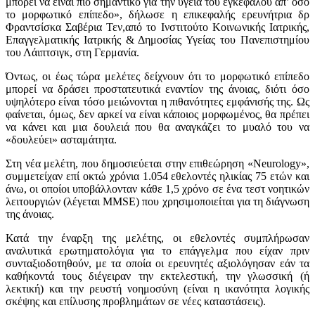
μπορεί να είναι πιο σημαντικό για την υγεία του εγκεφάλου απ’ όσο
το μορφωτικό επίπεδο», δήλωσε η επικεφαλής ερευνήτρια δρ
Φραντσίσκα Σαβέρια Τεν,από το Ινστιτούτο Κοινωνικής Ιατρικής,
Επαγγελματικής Ιατρικής & Δημοσίας Υγείας του Πανεπιστημίου
του Λάιπτσιγκ, στη Γερμανία.
Όντως, οι έως τώρα μελέτες δείχνουν ότι το μορφωτικό επίπεδο
μπορεί να δράσει προστατευτικά εναντίον της άνοιας, διότι όσο
υψηλότερο είναι τόσο μειώνονται η πιθανότητες εμφάνισής της. Ως
φαίνεται, όμως, δεν αρκεί να είναι κάποιος μορφωμένος, θα πρέπει
να κάνει και μια δουλειά που θα αναγκάζει το μυαλό του να
«δουλεύει» ασταμάτητα.
Στη νέα μελέτη, που δημοσιεύεται στην επιθεώρηση «Neurology»,
συμμετείχαν επί οκτώ χρόνια 1.054 εθελοντές ηλικίας 75 ετών και
άνω, οι οποίοι υποβάλλονταν κάθε 1,5 χρόνο σε ένα τεστ νοητικών
λειτουργιών (λέγεται MMSE) που χρησιμοποιείται για τη διάγνωση
της άνοιας.
Κατά την έναρξη της μελέτης, οι εθελοντές συμπλήρωσαν
αναλυτικά ερωτηματολόγια για το επάγγελμα που είχαν πριν
συνταξιοδοτηθούν, με τα οποία οι ερευνητές αξιολόγησαν εάν τα
καθήκοντά τους διέγειραν την εκτελεστική, την γλωσσική (ή
λεκτική) και την ρευστή νοημοσύνη (είναι η ικανότητα λογικής
σκέψης και επίλυσης προβλημάτων σε νέες καταστάσεις).