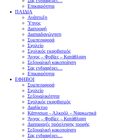
Σας ενδιαφέρει…
Επικαιρότητα
ΠΑΙΔΙΑ
Ανάπτυξη
Ύπνος
Διατροφή
Διαπαιδαγώγηση
Συμπεριφορά
Σχολείο
Σχολικός εκφοβισμός
Άγχος – Φοβίες – Κατάθλιψη
Σεξουαλική κακοποίηση
Σας ενδιαφέρει…
Επικαιρότητα
ΕΦΗΒΟΙ
Συμπεριφορά
Σχολείο
Σεξουαλικότητα
Σχολικός εκφοβισμός
Διαδίκτυο
Κάπνισμα – Αλκοόλ – Ναρκωτικά
Άγχος – Φοβίες – Κατάθλιψη
Διαταραχές πρόσληψης τροφής
Σεξουαλική κακοποίηση
Σας ενδιαφέρει…