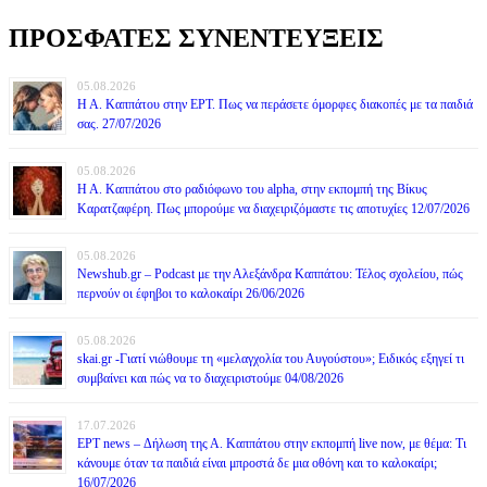
ΠΡΟΣΦΑΤΕΣ ΣΥΝΕΝΤΕΥΞΕΙΣ
05.08.2026
Η Α. Καππάτου στην ΕΡΤ. Πως να περάσετε όμορφες διακοπές με τα παιδιά
σας. 27/07/2026
05.08.2026
Η Α. Καππάτου στο ραδιόφωνο του alpha, στην εκπομπή της Βίκυς
Καρατζαφέρη. Πως μπορούμε να διαχειριζόμαστε τις αποτυχίες 12/07/2026
05.08.2026
Newshub.gr – Podcast με την Αλεξάνδρα Καππάτου: Τέλος σχολείου, πώς
περνούν οι έφηβοι το καλοκαίρι 26/06/2026
05.08.2026
skai.gr -Γιατί νιώθουμε τη «μελαγχολία του Αυγούστου»; Ειδικός εξηγεί τι
συμβαίνει και πώς να το διαχειριστούμε 04/08/2026
17.07.2026
ΕΡΤ news – Δήλωση της Α. Καππάτου στην εκπομπή live now, με θέμα: Τι
κάνουμε όταν τα παιδιά είναι μπροστά δε μια οθόνη και το καλοκαίρι;
16/07/2026