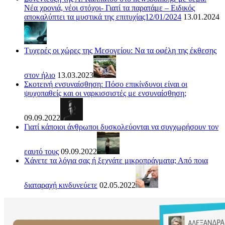
Νέα χρονιά, νέοι στόχοι- Γιατί τα παρατάμε – Ειδικός
αποκαλύπτει τα μυστικά της επιτυχίας12/01/2024
13.01.2024
Τυχερές οι χώρες της Μεσογείου: Να τα οφέλη της έκθεσης
στον ήλιο
13.03.2023
Σκοτεινή ενσυναίσθηση: Πόσο επικίνδυνοι είναι οι
ψυχοπαθείς και οι ναρκισσιστές με ενσυναίσθηση;
09.09.2022
Γιατί κάποιοι άνθρωποι δυσκολεύονται να συγχωρήσουν τον
εαυτό τους
09.09.2022
Χάνετε τα λόγια σας ή ξεχνάτε μικροπράγματα; Από ποια
διαταραχή κινδυνεύετε
02.05.2022