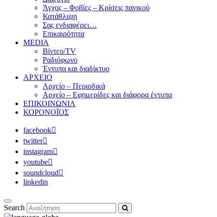
Άγχος – Φοβίες – Κρίσεις πανικού
Κατάθλιψη
Σας ενδιαφέρει…
Επικαιρότητα
MEDIA
Βίντεο/TV
Ραδιόφωνο
Έντυπα και διαδίκτυο
ΑΡΧΕΙΟ
Αρχείο – Περιοδικά
Αρχείο – Εφημερίδες και διάφορα έντυπα
ΕΠΙΚΟΙΝΩΝΙΑ
ΚΟΡΟΝΟΪΟΣ
facebook
twitter
instagram
youtube
soundcloud
linkedin
Search