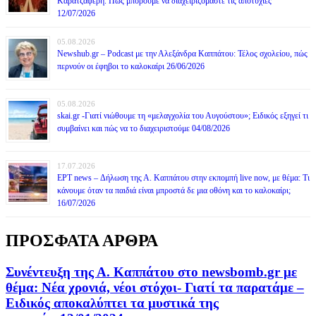
Καρατζαφέρη. Πως μπορούμε να διαχειριζόμαστε τις αποτυχίες
12/07/2026
05.08.2026
Newshub.gr – Podcast με την Αλεξάνδρα Καππάτου: Τέλος σχολείου, πώς
περνούν οι έφηβοι το καλοκαίρι 26/06/2026
05.08.2026
skai.gr -Γιατί νιώθουμε τη «μελαγχολία του Αυγούστου»; Ειδικός εξηγεί τι
συμβαίνει και πώς να το διαχειριστούμε 04/08/2026
17.07.2026
ΕΡΤ news – Δήλωση της Α. Καππάτου στην εκπομπή live now, με θέμα: Τι
κάνουμε όταν τα παιδιά είναι μπροστά δε μια οθόνη και το καλοκαίρι;
16/07/2026
ΠΡΟΣΦΑΤΑ ΑΡΘΡΑ
Συνέντευξη της Α. Καππάτου στο newsbomb.gr με
θέμα: Νέα χρονιά, νέοι στόχοι- Γιατί τα παρατάμε –
Ειδικός αποκαλύπτει τα μυστικά της