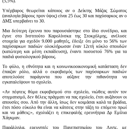
(5,5%).
Υπέρβαρος θεωρείται κάποιος αν ο Δείκτης Μάζας Σώματος
(αναλογία βάρους προν ύψος) είναι 25 έως 30 και παχύσαρκος αν ο
ΔΜΣ υπερβαίνει το 30.
Μια δεύτερη έρευνα που παρουσιάστηκε στο ίδιο συνέδριο, και
έγινε στο Ινστιτούτο Καρολίνσκα της Στοκχόλμης, ανέλυσε
στοιχεία για σχεδόν 9.000 μαθητές, έδειξε ότι μόνο το 56% των
παχύσαρκων παιδιών ολοκλήρωσαν έναν 12ετή κύκλο σπουδών
(κατώτερη και μέση εκπαίδευση), έναντι ποσοστού 76% για τα
παιδιά φυσιολογικού βάρους.
Το φύλο, η εθνότητα και η κοινωνικοοικονομική κατάσταση δεν
έπαιζαν ρόλο, αλλά ο εκφοβισμός των παχύσαρκων παιδιών
αποτελούσε παράγοντα που αύξανε την πιθανότητα να
εγκαταλείψουν το σχολείο.
«Αν πέφτεις θύμα εκφοβισμού στο σχολείο, νιώθεις αυτόν τον
στιγματισμό, δεν θέλεις πράγματι να πας σχολείο, έτσι αυξάνουν οι
απουσίες σου. Από την άλλη, ίσως δεν κοιμάσαι καλά τα βράδια,
έτσι πόσο εύκολο θα είναι να κάτσεις στην τάξη το επόμενο πρωί
και να μάθεις;», σχολιάζει η επικεφαλής ερευνήτρια Δρ Εμίλια
Χάγκμαν.
Παράλληλα, ερευνητές του Πανεπιστημίου του Λιντς, με