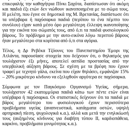
επικεφαλής την καθηγήτρια Πίνκι Σαχότα, διαπίστωσαν ότι ακόμη
και παιδιά έξι ετών δεν νιώθουν ικανοποιημένα με το σώμα τους.
Η μελέτη, που έγινε σε δημοτικά της Μ. Βρετανίας, διαπίστωσε ότι
τα υπέρβαρα ή παχύσαρκα παιδιά (περίπου το ένα πέμπτο του
συνόλου) είχαν κατά μέσο όρο μεγαλύτερη έλλειψη ικανοποίησης
για την εικόνα του σώματός τους, από ό,τι τα παιδιά φυσιολογικού
βάρους. Το πρόβλημα με την αυτο-εικόνα λόγω περιττού βάρους
ήταν μεγαλύτερο στα κορίτσια από ό,τι στα αγόρια.
Τέλος, η Δρ Ρεβέκα Τζόουνς του Πανεπιστημίου Έμορι της
Ατλάντα, παρουσίασε στοιχεία που δείχνουν ότι, ο θηλασμός για
τουλάχιστον έξι μήνες, αποτελεί ασπίδα προστασίας από την
υπερβολική αύξηση βάρους. Σε σχέση με τα βρέφη που έχουν
τραφεί με τεχνητό γάλα, εκείνα που είχαν θηλάσει, εμφάνιζαν 15%
– 20% μικρότερο κίνδυνο να εξελιχθούν αργότερα σε παχύσαρκα.
Σύμφωνα με τον Παγκόσμιο Οργανισμό Υγείας, σήμερα,
τουλάχιστον 42 εκατομμύρια παιδιά κάτω των πέντε ετών είναι
υπέρβαρα ή παχύσαρκα. Οι στατιστικές δείχνουν ότι τα παιδιά με
βάρος μεγαλύτερο του φυσιολογικού έχουν περισσότερα
προβλήματα υγείας (αναπνευστικά, κατάγματα οστών, υψηλή
αρτηριακή πίεση, ψυχολογικά κ.α.), αλλά και μετά την ενηλικίωσή
τους (αυξημένος κίνδυνος για διαβήτη τύπου ΙΙ, καρδιοπάθεια,
καρκίνο, προβλήματα γονιμότητας κ.α.).