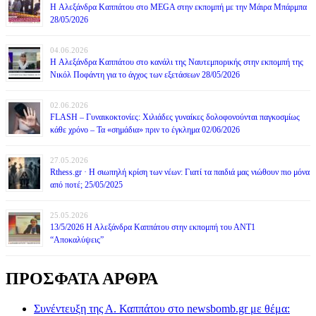
H Αλεξάνδρα Καππάτου στο MEGA στην εκπομπή με την Μάιρα Mπάρμπα
28/05/2026
04.06.2026
H Αλεξάνδρα Καππάτου στο κανάλι της Ναυτεμπορικής στην εκπομπή της
Νικόλ Ποφάντη για το άγχος των εξετάσεων 28/05/2026
02.06.2026
FLASH – Γυναικοκτονίες: Χιλιάδες γυναίκες δολοφονούνται παγκοσμίως
κάθε χρόνο – Τα «σημάδια» πριν το έγκλημα 02/06/2026
27.05.2026
Rthess.gr · Η σιωπηλή κρίση των νέων: Γιατί τα παιδιά μας νιώθουν πιο μόνα
από ποτέ; 25/05/2025
25.05.2026
13/5/2026 Η Αλεξάνδρα Καππάτου στην εκπομπή του ΑΝΤ1
“Αποκαλύψεις”
ΠΡΟΣΦΑΤΑ ΑΡΘΡΑ
Συνέντευξη της Α. Καππάτου στο newsbomb.gr με θέμα: