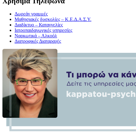
Χρήσιμα Τηλέφωνα
Δωρεάν γραμμές
Μαθησιακές δυσκολίες – Κ.Ε.Δ.Α.Σ.Υ.
Διαδίκτυο – Καταγγελίες
Ιατροπαιδαγωγικές υπηρεσίες
Ναρκωτικά – Αλκοόλ
Διατροφικές Διαταραχές