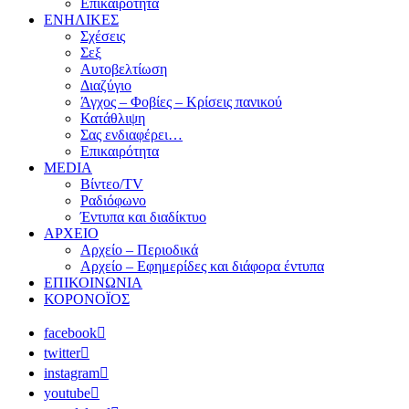
Επικαιρότητα
ΕΝΗΛΙΚΕΣ
Σχέσεις
Σεξ
Αυτοβελτίωση
Διαζύγιο
Άγχος – Φοβίες – Κρίσεις πανικού
Κατάθλιψη
Σας ενδιαφέρει…
Επικαιρότητα
MEDIA
Βίντεο/TV
Ραδιόφωνο
Έντυπα και διαδίκτυο
ΑΡΧΕΙΟ
Αρχείο – Περιοδικά
Αρχείο – Εφημερίδες και διάφορα έντυπα
ΕΠΙΚΟΙΝΩΝΙΑ
ΚΟΡΟΝΟΪΟΣ
facebook
twitter
instagram
youtube