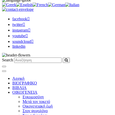
facebook
twitter
instagram
youtube
soundcloud
linkedin
Search
Αρχική
ΒΙΟΓΡΑΦΙΚΟ
ΒΙΒΛΙΑ
ΟΙΚΟΓΕΝΕΙΑ
Εγκυμοσύνη
Μετά τον τοκετό
Οικογενειακή ζωή
Στον ψυχολόγο