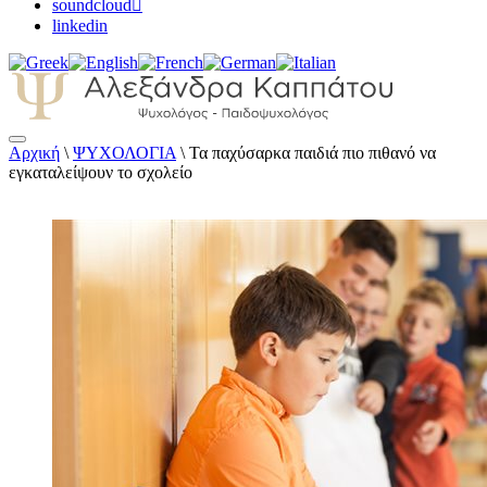
soundcloud
linkedin
Αρχική
\
ΨΥΧΟΛΟΓΙΑ
\
Τα παχύσαρκα παιδιά πιο πιθανό να
Αλεξάνδρα Καππάτου Ψυχολόγος –
εγκαταλείψουν το σχολείο
Παιδοψυχολόγος