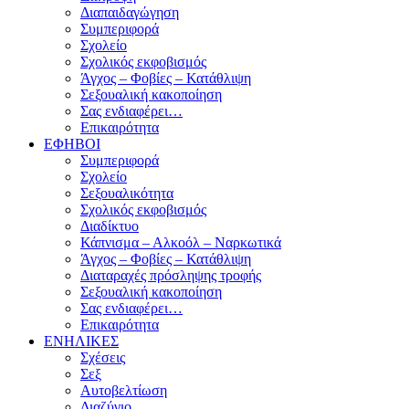
Διαπαιδαγώγηση
Συμπεριφορά
Σχολείο
Σχολικός εκφοβισμός
Άγχος – Φοβίες – Κατάθλιψη
Σεξουαλική κακοποίηση
Σας ενδιαφέρει…
Επικαιρότητα
ΕΦΗΒΟΙ
Συμπεριφορά
Σχολείο
Σεξουαλικότητα
Σχολικός εκφοβισμός
Διαδίκτυο
Κάπνισμα – Αλκοόλ – Ναρκωτικά
Άγχος – Φοβίες – Κατάθλιψη
Διαταραχές πρόσληψης τροφής
Σεξουαλική κακοποίηση
Σας ενδιαφέρει…
Επικαιρότητα
ΕΝΗΛΙΚΕΣ
Σχέσεις
Σεξ
Αυτοβελτίωση
Διαζύγιο