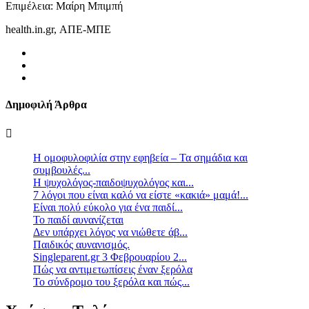
Επιμέλεια: Μαίρη Μπιμπή
health.in.gr, ΑΠΕ-ΜΠΕ
Δημοφιλή Άρθρα
Η ομοφυλοφιλία στην εφηβεία – Τα σημάδια και
συμβουλές...
Η ψυχολόγος-παιδοψυχολόγος και...
7 λόγοι που είναι καλό να είστε «κακιά» μαμά!...
Είναι πολύ εύκολο για ένα παιδί...
Το παιδί αυνανίζεται
Δεν υπάρχει λόγος να νιώθετε άβ...
Παιδικός αυνανισμός.
Singleparent.gr 3 Φεβρουαρίου 2...
Πώς να αντιμετωπίσεις έναν ξερόλα
Το σύνδρομο του ξερόλα και πώς...