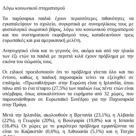
Λόγω κοινωνικού στιγματισμού
Τα παχύσαρκα παιδιά έχουν περισσότερες πιθανότητες να
εγκαταλείψουν το σχολείο, συγκριτικά με συνομηλίκους τους με
φυσιολογικό σωματικό βάρος, λόγω του κοινωνικού στιγματισμού
και του συστηματικού εκφοβισμού τους, καταδεικνύουν τρεις
ευρωπαϊκές και μια αμερικανική μελέτη.
Ανησυχητικό είναι και το γεγονός ότι, ακόμα και από την ηλικία
των έξι ετών τα παιδιά με περιττά κιλά έχουν πρόβλημα με την
εικόνα του σώματός τους.
Οι ειδικοί προειδοποιούν ότι το πρόβλημα γίνεται όλο και πιο
έντονο, καθώς η παιδική παχυσαρκία τείνει να εξελιχθεί σε
επιδημία. «Πρωταθλήτρια» στην Ευρώπη είναι η Ιρλανδία, όπου
πάνω από το ένα τέταρτο (27,5%) των παιδιών έως πέντε ετών είναι
υπέρβαρα, όπως αποκαλύπτουν τα ευρήματα από 32 χώρες, που
παρουσιάσθηκαν σε Ευρωπαϊκό Συνέδριο για την Παχυσαρκία
στην Πράγα.
Μετά την Ιρλανδία, ακολουθούν η Βρετανία (23,1%), η Αλβανία
(22%), η Γεωργία (20%), η Βουλγαρία (19,8%) και η Ισπανία
(18,4%). Οι χώρες με το μικρότερο πρόβλημα εμφανίζονται να
είναι το Καζακστάν (0,6%), η Λιθουανία (5,1%) και η Τσεχία