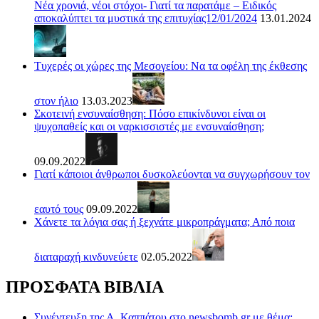
Νέα χρονιά, νέοι στόχοι- Γιατί τα παρατάμε – Ειδικός
αποκαλύπτει τα μυστικά της επιτυχίας12/01/2024
13.01.2024
Τυχερές οι χώρες της Μεσογείου: Να τα οφέλη της έκθεσης
στον ήλιο
13.03.2023
Σκοτεινή ενσυναίσθηση: Πόσο επικίνδυνοι είναι οι
ψυχοπαθείς και οι ναρκισσιστές με ενσυναίσθηση;
09.09.2022
Γιατί κάποιοι άνθρωποι δυσκολεύονται να συγχωρήσουν τον
εαυτό τους
09.09.2022
Χάνετε τα λόγια σας ή ξεχνάτε μικροπράγματα; Από ποια
διαταραχή κινδυνεύετε
02.05.2022
ΠΡΟΣΦΑΤΑ ΒΙΒΛΙΑ
Συνέντευξη της Α. Καππάτου στο newsbomb.gr με θέμα: