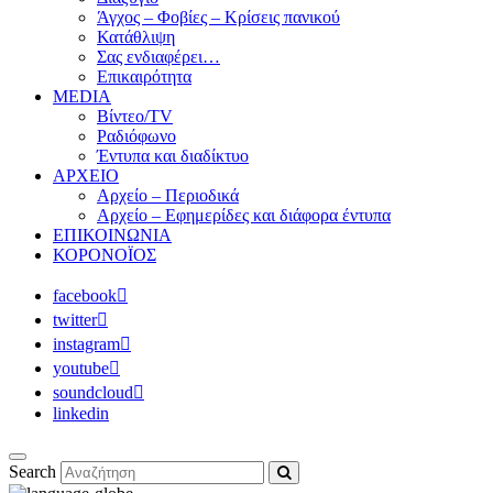
Άγχος – Φοβίες – Κρίσεις πανικού
Κατάθλιψη
Σας ενδιαφέρει…
Επικαιρότητα
MEDIA
Βίντεο/TV
Ραδιόφωνο
Έντυπα και διαδίκτυο
ΑΡΧΕΙΟ
Αρχείο – Περιοδικά
Αρχείο – Εφημερίδες και διάφορα έντυπα
ΕΠΙΚΟΙΝΩΝΙΑ
ΚΟΡΟΝΟΪΟΣ
facebook
twitter
instagram
youtube
soundcloud
linkedin
Search