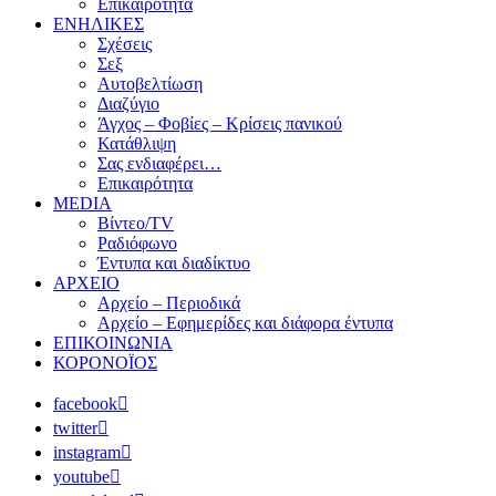
Επικαιρότητα
ΕΝΗΛΙΚΕΣ
Σχέσεις
Σεξ
Αυτοβελτίωση
Διαζύγιο
Άγχος – Φοβίες – Κρίσεις πανικού
Κατάθλιψη
Σας ενδιαφέρει…
Επικαιρότητα
MEDIA
Βίντεο/TV
Ραδιόφωνο
Έντυπα και διαδίκτυο
ΑΡΧΕΙΟ
Αρχείο – Περιοδικά
Αρχείο – Εφημερίδες και διάφορα έντυπα
ΕΠΙΚΟΙΝΩΝΙΑ
ΚΟΡΟΝΟΪΟΣ
facebook
twitter
instagram
youtube