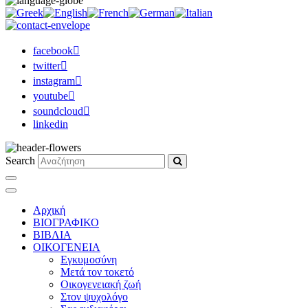
facebook
twitter
instagram
youtube
soundcloud
linkedin
Search
Αρχική
ΒΙΟΓΡΑΦΙΚΟ
ΒΙΒΛΙΑ
ΟΙΚΟΓΕΝΕΙΑ
Εγκυμοσύνη
Μετά τον τοκετό
Οικογενειακή ζωή
Στον ψυχολόγο