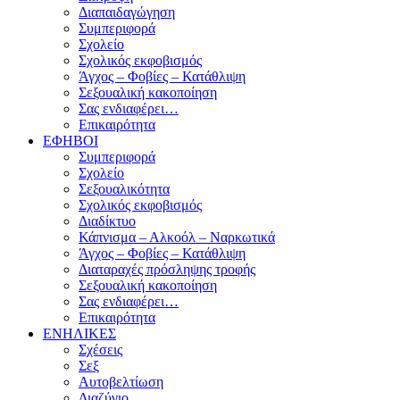
Διαπαιδαγώγηση
Συμπεριφορά
Σχολείο
Σχολικός εκφοβισμός
Άγχος – Φοβίες – Κατάθλιψη
Σεξουαλική κακοποίηση
Σας ενδιαφέρει…
Επικαιρότητα
ΕΦΗΒΟΙ
Συμπεριφορά
Σχολείο
Σεξουαλικότητα
Σχολικός εκφοβισμός
Διαδίκτυο
Κάπνισμα – Αλκοόλ – Ναρκωτικά
Άγχος – Φοβίες – Κατάθλιψη
Διαταραχές πρόσληψης τροφής
Σεξουαλική κακοποίηση
Σας ενδιαφέρει…
Επικαιρότητα
ΕΝΗΛΙΚΕΣ
Σχέσεις
Σεξ
Αυτοβελτίωση
Διαζύγιο