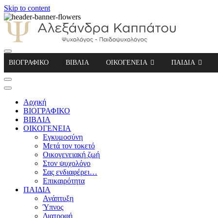
Skip to content
Αλεξάνδρα Καππάτου Ψυχολόγος – Παιδοψ
ΒΙΟΓΡΑΦΙΚΟ
ΒΙΒΛΙΑ
ΟΙΚΟΓΕΝΕΙΑ
ΠΑΙΔΙΑ
Αρχική
ΒΙΟΓΡΑΦΙΚΟ
ΒΙΒΛΙΑ
ΟΙΚΟΓΕΝΕΙΑ
Εγκυμοσύνη
Μετά τον τοκετό
Οικογενειακή ζωή
Στον ψυχολόγο
Σας ενδιαφέρει…
Επικαιρότητα
ΠΑΙΔΙΑ
Ανάπτυξη
Ύπνος
Διατροφή