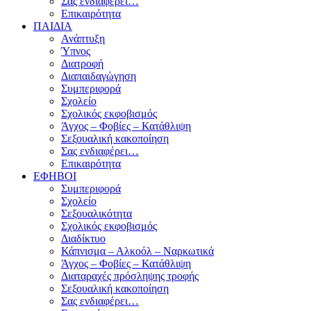
Σας ενδιαφέρει…
Επικαιρότητα
ΠΑΙΔΙΑ
Ανάπτυξη
Ύπνος
Διατροφή
Διαπαιδαγώγηση
Συμπεριφορά
Σχολείο
Σχολικός εκφοβισμός
Άγχος – Φοβίες – Κατάθλιψη
Σεξουαλική κακοποίηση
Σας ενδιαφέρει…
Επικαιρότητα
ΕΦΗΒΟΙ
Συμπεριφορά
Σχολείο
Σεξουαλικότητα
Σχολικός εκφοβισμός
Διαδίκτυο
Κάπνισμα – Αλκοόλ – Ναρκωτικά
Άγχος – Φοβίες – Κατάθλιψη
Διαταραχές πρόσληψης τροφής
Σεξουαλική κακοποίηση
Σας ενδιαφέρει…