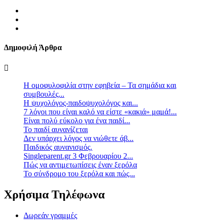
Δημοφιλή Άρθρα
Η ομοφυλοφιλία στην εφηβεία – Τα σημάδια και
συμβουλές...
Η ψυχολόγος-παιδοψυχολόγος και...
7 λόγοι που είναι καλό να είστε «κακιά» μαμά!...
Είναι πολύ εύκολο για ένα παιδί...
Το παιδί αυνανίζεται
Δεν υπάρχει λόγος να νιώθετε άβ...
Παιδικός αυνανισμός.
Singleparent.gr 3 Φεβρουαρίου 2...
Πώς να αντιμετωπίσεις έναν ξερόλα
Το σύνδρομο του ξερόλα και πώς...
Χρήσιμα Τηλέφωνα
Δωρεάν γραμμές