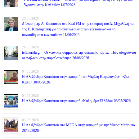
15χρονου στην Καλλιθέα 1/07/2026
26.06.2026
Δήλωση της Α. Καππάτου στο Real FM στην εκπομπή του Δ. Μιχαλέλη και
της Ε. Κατσαμπέκη για τα αποτελέσματα των εξετάσεων και τα
συναισθήματα των παιδιών 21/06/2026
26.06.2026
iefimerida.gr – Οι νεανικές συμμορίες της διπλανής πόρτας -Πώς οδηγούνται
οι ανήλικοι στην παραβατικότητα 26/06/2026
04.06.2026
H Αλεξάνδρα Καππάτου στην εκπομπή του Μιχάλη Κεφαλογιάννη «Ζω
Καλά» 30/05/2026
04.06.2026
H Αλεξάνδρα Καππάτου στην εκπομπή «Καλημέρα Ελλάδα» 08/05/2026
04.06.2026
H Αλεξάνδρα Καππάτου στο MEGA στην εκπομπή με την Μάιρα Mπάρμπα
28/05/2026