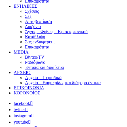
Επικαιρότητα
ΕΝΗΛΙΚΕΣ
Σχέσεις
Σεξ
Αυτοβελτίωση
Διαζύγιο
Άγχος – Φοβίες – Κρίσεις πανικού
Κατάθλιψη
Σας ενδιαφέρει…
Επικαιρότητα
MEDIA
Βίντεο/TV
Ραδιόφωνο
Έντυπα και διαδίκτυο
ΑΡΧΕΙΟ
Αρχείο – Περιοδικά
Αρχείο – Εφημερίδες και διάφορα έντυπα
ΕΠΙΚΟΙΝΩΝΙΑ
ΚΟΡΟΝΟΪΟΣ
facebook
twitter
instagram
youtube