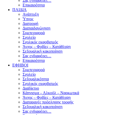
Σας ενδιαφέρει…
Επικαιρότητα
ΠΑΙΔΙΑ
Ανάπτυξη
Ύπνος
Διατροφή
Διαπαιδαγώγηση
Συμπεριφορά
Σχολείο
Σχολικός εκφοβισμός
Άγχος – Φοβίες – Κατάθλιψη
Σεξουαλική κακοποίηση
Σας ενδιαφέρει…
Επικαιρότητα
ΕΦΗΒΟΙ
Συμπεριφορά
Σχολείο
Σεξουαλικότητα
Σχολικός εκφοβισμός
Διαδίκτυο
Κάπνισμα – Αλκοόλ – Ναρκωτικά
Άγχος – Φοβίες – Κατάθλιψη
Διαταραχές πρόσληψης τροφής
Σεξουαλική κακοποίηση
Σας ενδιαφέρει…