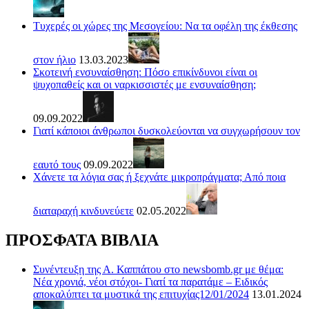
Τυχερές οι χώρες της Μεσογείου: Να τα οφέλη της έκθεσης
στον ήλιο
13.03.2023
Σκοτεινή ενσυναίσθηση: Πόσο επικίνδυνοι είναι οι
ψυχοπαθείς και οι ναρκισσιστές με ενσυναίσθηση;
09.09.2022
Γιατί κάποιοι άνθρωποι δυσκολεύονται να συγχωρήσουν τον
εαυτό τους
09.09.2022
Χάνετε τα λόγια σας ή ξεχνάτε μικροπράγματα; Από ποια
διαταραχή κινδυνεύετε
02.05.2022
ΠΡΟΣΦΑΤΑ ΒΙΒΛΙΑ
Συνέντευξη της Α. Καππάτου στο newsbomb.gr με θέμα:
Νέα χρονιά, νέοι στόχοι- Γιατί τα παρατάμε – Ειδικός
αποκαλύπτει τα μυστικά της επιτυχίας12/01/2024
13.01.2024