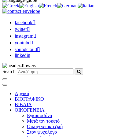
facebook
twitter
instagram
youtube
soundcloud
linkedin
Search
Αρχική
ΒΙΟΓΡΑΦΙΚΟ
ΒΙΒΛΙΑ
ΟΙΚΟΓΕΝΕΙΑ
Εγκυμοσύνη
Μετά τον τοκετό
Οικογενειακή ζωή
Στον ψυχολόγο