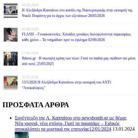
04.06.2026
H Αλεξάνδρα Καππάτου στο κανάλι της Ναυτεμπορικής στην εκπομπή της
Νικόλ Ποφάντη για το άγχος των εξετάσεων 28/05/2026
02.06.2026
FLASH – Γυναικοκτονίες: Χιλιάδες γυναίκες δολοφονούνται παγκοσμίως
κάθε χρόνο – Τα «σημάδια» πριν το έγκλημα 02/06/2026
27.05.2026
Rthess.gr · Η σιωπηλή κρίση των νέων: Γιατί τα παιδιά μας νιώθουν πιο μόνα
από ποτέ; 25/05/2025
25.05.2026
13/5/2026 Η Αλεξάνδρα Καππάτου στην εκπομπή του ΑΝΤ1
“Αποκαλύψεις”
ΠΡΟΣΦΑΤΑ ΑΡΘΡΑ
Συνέντευξη της Α. Καππάτου στο newsbomb.gr με θέμα:
Νέα χρονιά, νέοι στόχοι- Γιατί τα παρατάμε – Ειδικός
αποκαλύπτει τα μυστικά της επιτυχίας12/01/2024
13.01.2024