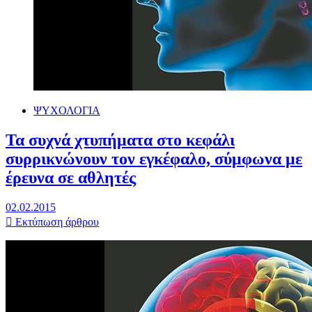
ΨΥΧΟΛΟΓΙΑ
Τα συχνά χτυπήματα στο κεφάλι
συρρικνώνουν τον εγκέφαλο, σύμφωνα με
έρευνα σε αθλητές
02.02.2015
Εκτύπωση άρθρου