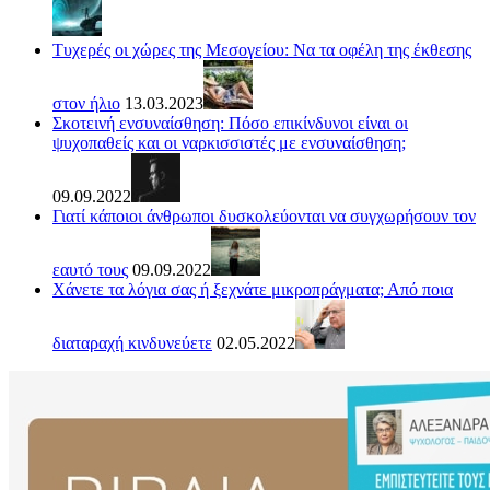
Τυχερές οι χώρες της Μεσογείου: Να τα οφέλη της έκθεσης
στον ήλιο
13.03.2023
Σκοτεινή ενσυναίσθηση: Πόσο επικίνδυνοι είναι οι
ψυχοπαθείς και οι ναρκισσιστές με ενσυναίσθηση;
09.09.2022
Γιατί κάποιοι άνθρωποι δυσκολεύονται να συγχωρήσουν τον
εαυτό τους
09.09.2022
Χάνετε τα λόγια σας ή ξεχνάτε μικροπράγματα; Από ποια
διαταραχή κινδυνεύετε
02.05.2022