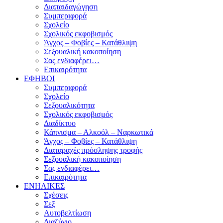
Διαπαιδαγώγηση
Συμπεριφορά
Σχολείο
Σχολικός εκφοβισμός
Άγχος – Φοβίες – Κατάθλιψη
Σεξουαλική κακοποίηση
Σας ενδιαφέρει…
Επικαιρότητα
ΕΦΗΒΟΙ
Συμπεριφορά
Σχολείο
Σεξουαλικότητα
Σχολικός εκφοβισμός
Διαδίκτυο
Κάπνισμα – Αλκοόλ – Ναρκωτικά
Άγχος – Φοβίες – Κατάθλιψη
Διαταραχές πρόσληψης τροφής
Σεξουαλική κακοποίηση
Σας ενδιαφέρει…
Επικαιρότητα
ΕΝΗΛΙΚΕΣ
Σχέσεις
Σεξ
Αυτοβελτίωση
Διαζύγιο