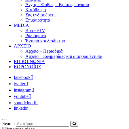
Άγχος – Φοβίες – Κρίσεις πανικού
Κατάθλιψη
Σας ενδιαφέρει…
Επικαιρότητα
MEDIA
Βίντεο/TV
Ραδιόφωνο
Έντυπα και διαδίκτυο
ΑΡΧΕΙΟ
Αρχείο – Περιοδικά
Αρχείο – Εφημερίδες και διάφορα έντυπα
ΕΠΙΚΟΙΝΩΝΙΑ
ΚΟΡΟΝΟΪΟΣ
facebook
twitter
instagram
youtube
soundcloud
linkedin
Search