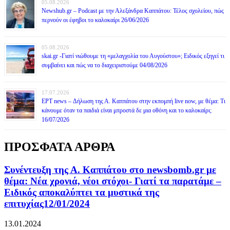
05.08.2026
Newshub.gr – Podcast με την Αλεξάνδρα Καππάτου: Τέλος σχολείου, πώς
περνούν οι έφηβοι το καλοκαίρι 26/06/2026
05.08.2026
skai.gr -Γιατί νιώθουμε τη «μελαγχολία του Αυγούστου»; Ειδικός εξηγεί τι
συμβαίνει και πώς να το διαχειριστούμε 04/08/2026
17.07.2026
ΕΡΤ news – Δήλωση της Α. Καππάτου στην εκπομπή live now, με θέμα: Τι
κάνουμε όταν τα παιδιά είναι μπροστά δε μια οθόνη και το καλοκαίρι;
16/07/2026
ΠΡΟΣΦΑΤΑ ΑΡΘΡΑ
Συνέντευξη της Α. Καππάτου στο newsbomb.gr με
θέμα: Νέα χρονιά, νέοι στόχοι- Γιατί τα παρατάμε –
Ειδικός αποκαλύπτει τα μυστικά της
επιτυχίας12/01/2024
13.01.2024