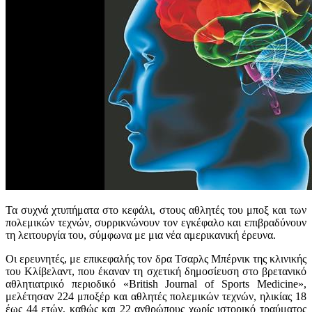
Τα συχνά χτυπήματα στο κεφάλι, στους αθλητές του μποξ και των
πολεμικών τεχνών, συρρικνώνουν τον εγκέφαλο και επιβραδύνουν
τη λειτουργία του, σύμφωνα με μια νέα αμερικανική έρευνα.
Οι ερευνητές, με επικεφαλής τον δρα Τσαρλς Μπέρνικ της κλινικής
του Κλίβελαντ, που έκαναν τη σχετική δημοσίευση στο βρετανικό
αθλητιατρικό περιοδικό «British Journal of Sports Medicine»,
μελέτησαν 224 μποξέρ και αθλητές πολεμικών τεχνών, ηλικίας 18
έως 44 ετών, καθώς και 22 ανθρώπους χωρίς ιστορικό τραύματος