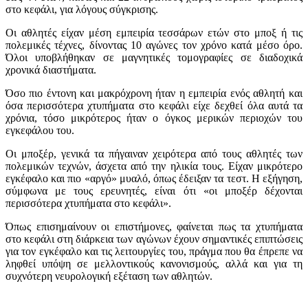
στο κεφάλι, για λόγους σύγκρισης.
Οι αθλητές είχαν μέση εμπειρία τεσσάρων ετών στο μποξ ή τις
πολεμικές τέχνες, δίνοντας 10 αγώνες τον χρόνο κατά μέσο όρο.
Όλοι υποβλήθηκαν σε μαγνητικές τομογραφίες σε διαδοχικά
χρονικά διαστήματα.
Όσο πιο έντονη και μακρόχρονη ήταν η εμπειρία ενός αθλητή και
όσα περισσότερα χτυπήματα στο κεφάλι είχε δεχθεί όλα αυτά τα
χρόνια, τόσο μικρότερος ήταν ο όγκος μερικών περιοχών του
εγκεφάλου του.
Οι μποξέρ, γενικά τα πήγαιναν χειρότερα από τους αθλητές των
πολεμικών τεχνών, άσχετα από την ηλικία τους. Είχαν μικρότερο
εγκέφαλο και πιο «αργό» μυαλό, όπως έδειξαν τα τεστ. Η εξήγηση,
σύμφωνα με τους ερευνητές, είναι ότι «οι μποξέρ δέχονται
περισσότερα χτυπήματα στο κεφάλι».
Όπως επισημαίνουν οι επιστήμονες, φαίνεται πως τα χτυπήματα
στο κεφάλι στη διάρκεια των αγώνων έχουν σημαντικές επιπτώσεις
για τον εγκέφαλο και τις λειτουργίες του, πράγμα που θα έπρεπε να
ληφθεί υπόψη σε μελλοντικούς κανονισμούς, αλλά και για τη
συχνότερη νευρολογική εξέταση των αθλητών.