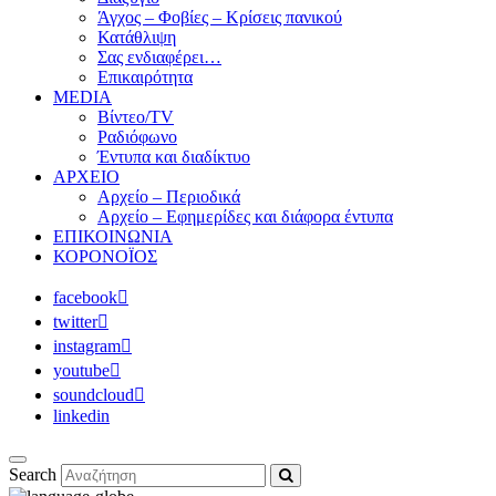
Άγχος – Φοβίες – Κρίσεις πανικού
Κατάθλιψη
Σας ενδιαφέρει…
Επικαιρότητα
MEDIA
Βίντεο/TV
Ραδιόφωνο
Έντυπα και διαδίκτυο
ΑΡΧΕΙΟ
Αρχείο – Περιοδικά
Αρχείο – Εφημερίδες και διάφορα έντυπα
ΕΠΙΚΟΙΝΩΝΙΑ
ΚΟΡΟΝΟΪΟΣ
facebook
twitter
instagram
youtube
soundcloud
linkedin
Search