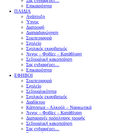
Σας ενδιαφέρει…
Επικαιρότητα
ΠΑΙΔΙΑ
Ανάπτυξη
Ύπνος
Διατροφή
Διαπαιδαγώγηση
Συμπεριφορά
Σχολείο
Σχολικός εκφοβισμός
Άγχος – Φοβίες – Κατάθλιψη
Σεξουαλική κακοποίηση
Σας ενδιαφέρει…
Επικαιρότητα
ΕΦΗΒΟΙ
Συμπεριφορά
Σχολείο
Σεξουαλικότητα
Σχολικός εκφοβισμός
Διαδίκτυο
Κάπνισμα – Αλκοόλ – Ναρκωτικά
Άγχος – Φοβίες – Κατάθλιψη
Διαταραχές πρόσληψης τροφής
Σεξουαλική κακοποίηση
Σας ενδιαφέρει…