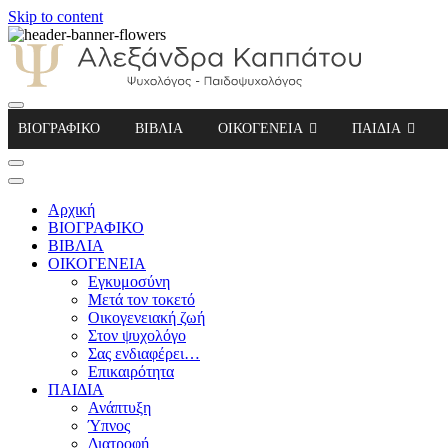
Skip to content
Αλεξάνδρα Καππάτου Ψυχολόγος – Παιδοψ
ΒΙΟΓΡΑΦΙΚΟ
ΒΙΒΛΙΑ
ΟΙΚΟΓΕΝΕΙΑ
ΠΑΙΔΙΑ
Αρχική
ΒΙΟΓΡΑΦΙΚΟ
ΒΙΒΛΙΑ
ΟΙΚΟΓΕΝΕΙΑ
Εγκυμοσύνη
Μετά τον τοκετό
Οικογενειακή ζωή
Στον ψυχολόγο
Σας ενδιαφέρει…
Επικαιρότητα
ΠΑΙΔΙΑ
Ανάπτυξη
Ύπνος
Διατροφή