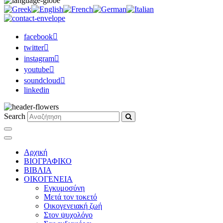
facebook
twitter
instagram
youtube
soundcloud
linkedin
Search
Αρχική
ΒΙΟΓΡΑΦΙΚΟ
ΒΙΒΛΙΑ
ΟΙΚΟΓΕΝΕΙΑ
Εγκυμοσύνη
Μετά τον τοκετό
Οικογενειακή ζωή
Στον ψυχολόγο