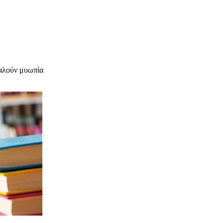
καλούν μυωπία
υχολόγος