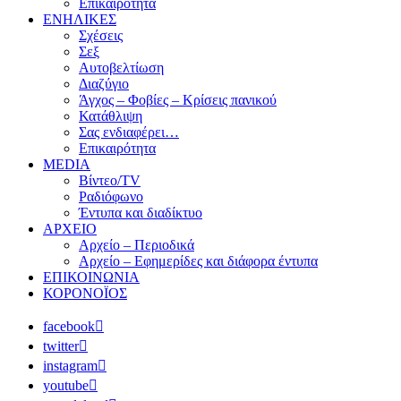
Επικαιρότητα
ΕΝΗΛΙΚΕΣ
Σχέσεις
Σεξ
Αυτοβελτίωση
Διαζύγιο
Άγχος – Φοβίες – Κρίσεις πανικού
Κατάθλιψη
Σας ενδιαφέρει…
Επικαιρότητα
MEDIA
Βίντεο/TV
Ραδιόφωνο
Έντυπα και διαδίκτυο
ΑΡΧΕΙΟ
Αρχείο – Περιοδικά
Αρχείο – Εφημερίδες και διάφορα έντυπα
ΕΠΙΚΟΙΝΩΝΙΑ
ΚΟΡΟΝΟΪΟΣ
facebook
twitter
instagram
youtube