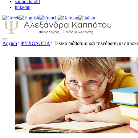
soundcloud
linkedin
Αρχική
\
ΨΥΧΟΛΟΓΙΑ
\
Τελικά διάβασμα και τηλεόραση δεν προ
Αλεξάνδρα Καππάτου Ψυχολόγος – Παιδοψ