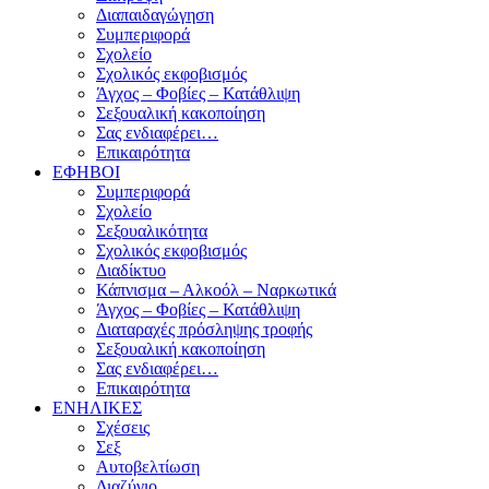
Διαπαιδαγώγηση
Συμπεριφορά
Σχολείο
Σχολικός εκφοβισμός
Άγχος – Φοβίες – Κατάθλιψη
Σεξουαλική κακοποίηση
Σας ενδιαφέρει…
Επικαιρότητα
ΕΦΗΒΟΙ
Συμπεριφορά
Σχολείο
Σεξουαλικότητα
Σχολικός εκφοβισμός
Διαδίκτυο
Κάπνισμα – Αλκοόλ – Ναρκωτικά
Άγχος – Φοβίες – Κατάθλιψη
Διαταραχές πρόσληψης τροφής
Σεξουαλική κακοποίηση
Σας ενδιαφέρει…
Επικαιρότητα
ΕΝΗΛΙΚΕΣ
Σχέσεις
Σεξ
Αυτοβελτίωση
Διαζύγιο