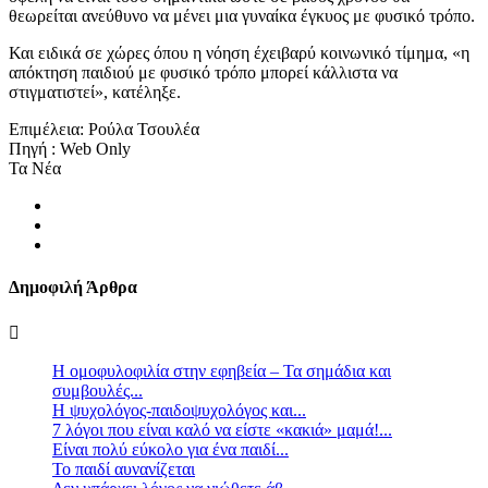
θεωρείται ανεύθυνο να μένει μια γυναίκα έγκυος με φυσικό τρόπο.
Και ειδικά σε χώρες όπου η νόηση έχειβαρύ κοινωνικό τίμημα, «η
απόκτηση παιδιού με φυσικό τρόπο μπορεί κάλλιστα να
στιγματιστεί», κατέληξε.
Επιμέλεια: Ρούλα Τσουλέα
Πηγή : Web Only
Τα Νέα
Δημοφιλή Άρθρα
Η ομοφυλοφιλία στην εφηβεία – Τα σημάδια και
συμβουλές...
Η ψυχολόγος-παιδοψυχολόγος και...
7 λόγοι που είναι καλό να είστε «κακιά» μαμά!...
Είναι πολύ εύκολο για ένα παιδί...
Το παιδί αυνανίζεται