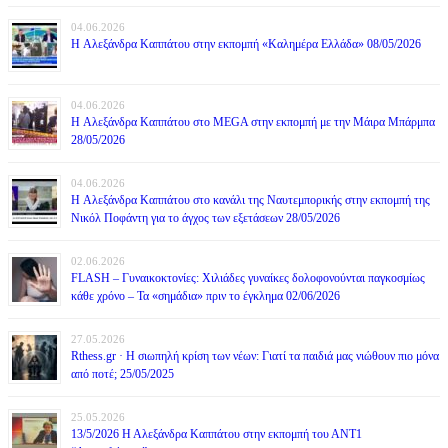
04.06.2026
H Αλεξάνδρα Καππάτου στην εκπομπή «Καλημέρα Ελλάδα» 08/05/2026
04.06.2026
H Αλεξάνδρα Καππάτου στο MEGA στην εκπομπή με την Μάιρα Mπάρμπα
28/05/2026
04.06.2026
H Αλεξάνδρα Καππάτου στο κανάλι της Ναυτεμπορικής στην εκπομπή της
Νικόλ Ποφάντη για το άγχος των εξετάσεων 28/05/2026
02.06.2026
FLASH – Γυναικοκτονίες: Χιλιάδες γυναίκες δολοφονούνται παγκοσμίως
κάθε χρόνο – Τα «σημάδια» πριν το έγκλημα 02/06/2026
27.05.2026
Rthess.gr · Η σιωπηλή κρίση των νέων: Γιατί τα παιδιά μας νιώθουν πιο μόνα
από ποτέ; 25/05/2025
25.05.2026
13/5/2026 Η Αλεξάνδρα Καππάτου στην εκπομπή του ΑΝΤ1