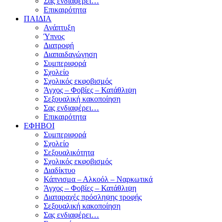
Σας ενδιαφέρει…
Επικαιρότητα
ΠΑΙΔΙΑ
Ανάπτυξη
Ύπνος
Διατροφή
Διαπαιδαγώγηση
Συμπεριφορά
Σχολείο
Σχολικός εκφοβισμός
Άγχος – Φοβίες – Κατάθλιψη
Σεξουαλική κακοποίηση
Σας ενδιαφέρει…
Επικαιρότητα
ΕΦΗΒΟΙ
Συμπεριφορά
Σχολείο
Σεξουαλικότητα
Σχολικός εκφοβισμός
Διαδίκτυο
Κάπνισμα – Αλκοόλ – Ναρκωτικά
Άγχος – Φοβίες – Κατάθλιψη
Διαταραχές πρόσληψης τροφής
Σεξουαλική κακοποίηση
Σας ενδιαφέρει…