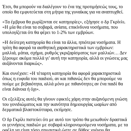
Έτσι, θα μπορούν να διαλέγουν το ένα της προτιμήσεώς τους, το
οποίο θα εμφυτεύεται στη μήτρα της γυναίκας για να αναπτυχθεί.
«Τα έμβρυα θα χωρίζονται σε κατηγορίες», εξήγησε ο δρ Γκρίνλι.
«Η μία θα είναι τα σοβαρά, ανίατα, επικίνδυνα νοσήματα, που
υπολογίζεται ότι θα φέρει το 1-2% των εμβρύων.
»Η δεύτερη κατηγορία θα είναι τα άλλα, ηπιότερα νοσήματα. Η
τρίτη θα αφορά τα αισθητική χαρακτηριστικά των εμβρύων:
μαλλιά, μάτια, σχήμα, ρυθμός γκριζαρίσματος των μαλλιών… Δεν
ξέρουμε ακόμα πολλά γι’ αυτή την κατηγορία, αλλά οι γνώσεις μας
αυξάνονται διαρκώς».
Και συνέχισε: «Η τέταρτη κατηγορία θα αφορά χαρακτηριστικά
όπως η ευφυΐα του παιδιού, αν και πιθανώς δεν θα μπορούμε να
πούμε με βεβαιότητα, αλλά μόνο με πιθανότητες αν ένα παιδί θα
είναι διάνοια ή όχι».
Οι εξελίξεις αυτές θα γίνουν εφικτές χάρη στην αυξανόμενη γνώση
του γονιδιώματος και την ικανότητα δημιουργίας ωαρίων από
δερματικά βλαστοκύτταρα, εκτίμησε.
Ο δρ Γκρίλι πιστεύει ότι με αυτό τον τρόπο θα μειωθούν δραστικά
οι γεννήσεις παιδιών με σοβαρά κληρονομούμενα νοσήματα, με τα
οφέλη να είναι τόσο σημαντικά ώστε σε βάθος χρόνου θα