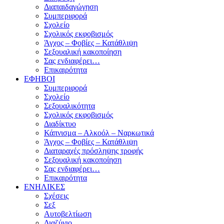
Διαπαιδαγώγηση
Συμπεριφορά
Σχολείο
Σχολικός εκφοβισμός
Άγχος – Φοβίες – Κατάθλιψη
Σεξουαλική κακοποίηση
Σας ενδιαφέρει…
Επικαιρότητα
ΕΦΗΒΟΙ
Συμπεριφορά
Σχολείο
Σεξουαλικότητα
Σχολικός εκφοβισμός
Διαδίκτυο
Κάπνισμα – Αλκοόλ – Ναρκωτικά
Άγχος – Φοβίες – Κατάθλιψη
Διαταραχές πρόσληψης τροφής
Σεξουαλική κακοποίηση
Σας ενδιαφέρει…
Επικαιρότητα
ΕΝΗΛΙΚΕΣ
Σχέσεις
Σεξ
Αυτοβελτίωση
Διαζύγιο