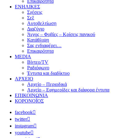
Επικαιρότητα
ΕΝΗΛΙΚΕΣ
Σχέσεις
Σεξ
Αυτοβελτίωση
Διαζύγιο
Άγχος – Φοβίες – Κρίσεις πανικού
Κατάθλιψη
Σας ενδιαφέρει…
Επικαιρότητα
MEDIA
Βίντεο/TV
Ραδιόφωνο
Έντυπα και διαδίκτυο
ΑΡΧΕΙΟ
Αρχείο – Περιοδικά
Αρχείο – Εφημερίδες και διάφορα έντυπα
ΕΠΙΚΟΙΝΩΝΙΑ
ΚΟΡΟΝΟΪΟΣ
facebook
twitter
instagram
youtube