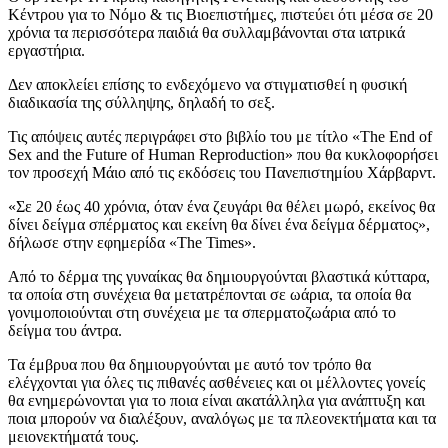
Κέντρου για το Νόμο & τις Βιοεπιστήμες, πιστεύει ότι μέσα σε 20
χρόνια τα περισσότερα παιδιά θα συλλαμβάνονται στα ιατρικά
εργαστήρια.
Δεν αποκλείει επίσης το ενδεχόμενο να στιγματισθεί η φυσική
διαδικασία της σύλληψης, δηλαδή το σεξ.
Τις απόψεις αυτές περιγράφει στο βιβλίο του με τίτλο «The End of
Sex and the Future of Human Reproduction» που θα κυκλοφορήσει
τον προσεχή Μάιο από τις εκδόσεις του Πανεπιστημίου Χάρβαρντ.
«Σε 20 έως 40 χρόνια, όταν ένα ζευγάρι θα θέλει μωρό, εκείνος θα
δίνει δείγμα σπέρματος και εκείνη θα δίνει ένα δείγμα δέρματος»,
δήλωσε στην εφημερίδα «The Times».
Από το δέρμα της γυναίκας θα δημιουργούνται βλαστικά κύτταρα,
τα οποία στη συνέχεια θα μετατρέπονται σε ωάρια, τα οποία θα
γονιμοποιούνται στη συνέχεια με τα σπερματοζωάρια από το
δείγμα του άντρα.
Τα έμβρυα που θα δημιουργούνται με αυτό τον τρόπο θα
ελέγχονται για όλες τις πιθανές ασθένειες και οι μέλλοντες γονείς
θα ενημερώνονται για το ποια είναι ακατάλληλα για ανάπτυξη και
ποια μπορούν να διαλέξουν, αναλόγως με τα πλεονεκτήματα και τα
μειονεκτήματά τους.