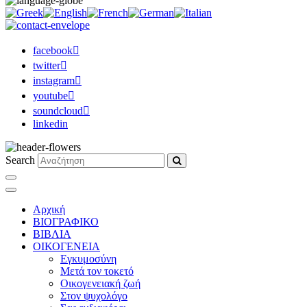
facebook
twitter
instagram
youtube
soundcloud
linkedin
Search
Αρχική
ΒΙΟΓΡΑΦΙΚΟ
ΒΙΒΛΙΑ
ΟΙΚΟΓΕΝΕΙΑ
Εγκυμοσύνη
Μετά τον τοκετό
Οικογενειακή ζωή
Στον ψυχολόγο