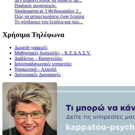
Δεν υπάρχει λόγος να νιώθετε άβ...
Παιδικός αυνανισμός.
Singleparent.gr 3 Φεβρουαρίου 2...
Πώς να αντιμετωπίσεις έναν ξερόλα
Το σύνδρομο του ξερόλα και πώς...
Χρήσιμα Τηλέφωνα
Δωρεάν γραμμές
Μαθησιακές δυσκολίες – Κ.Ε.Δ.Α.Σ.Υ.
Διαδίκτυο – Καταγγελίες
Ιατροπαιδαγωγικές υπηρεσίες
Ναρκωτικά – Αλκοόλ
Διατροφικές Διαταραχές