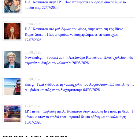
Η Α. Καππάτου στην ΕΡΤ. Πως να περάσετε όμορφες διακοπές με τα
παιδιά σας. 27/07/2026
05.08.2026
Η Α. Καππάτου στο ραδιόφωνο του alpha, στην εκπομπή της Βίκυς
Καρατζαφέρη. Πως μπορούμε να διαχειριζόμαστε τις αποτυχίες
12/07/2026
05.08.2026
Newshub.gr – Podcast με την Αλεξάνδρα Καππάτου: Τέλος σχολείου, πώς
περνούν οι έφηβοι το καλοκαίρι 26/06/2026
05.08.2026
skai.gr -Γιατί νιώθουμε τη «μελαγχολία του Αυγούστου»; Ειδικός εξηγεί τι
συμβαίνει και πώς να το διαχειριστούμε 04/08/2026
17.07.2026
ΕΡΤ news – Δήλωση της Α. Καππάτου στην εκπομπή live now, με θέμα: Τι
κάνουμε όταν τα παιδιά είναι μπροστά δε μια οθόνη και το καλοκαίρι;
16/07/2026