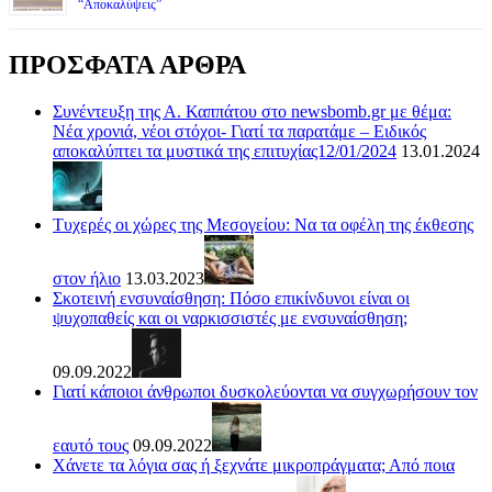
“Αποκαλύψεις”
ΠΡΟΣΦΑΤΑ ΑΡΘΡΑ
Συνέντευξη της Α. Καππάτου στο newsbomb.gr με θέμα:
Νέα χρονιά, νέοι στόχοι- Γιατί τα παρατάμε – Ειδικός
αποκαλύπτει τα μυστικά της επιτυχίας12/01/2024
13.01.2024
Τυχερές οι χώρες της Μεσογείου: Να τα οφέλη της έκθεσης
στον ήλιο
13.03.2023
Σκοτεινή ενσυναίσθηση: Πόσο επικίνδυνοι είναι οι
ψυχοπαθείς και οι ναρκισσιστές με ενσυναίσθηση;
09.09.2022
Γιατί κάποιοι άνθρωποι δυσκολεύονται να συγχωρήσουν τον
εαυτό τους
09.09.2022
Χάνετε τα λόγια σας ή ξεχνάτε μικροπράγματα; Από ποια