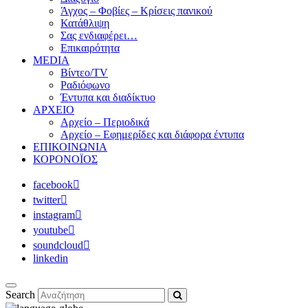
Άγχος – Φοβίες – Κρίσεις πανικού
Κατάθλιψη
Σας ενδιαφέρει…
Επικαιρότητα
MEDIA
Βίντεο/TV
Ραδιόφωνο
Έντυπα και διαδίκτυο
ΑΡΧΕΙΟ
Αρχείο – Περιοδικά
Αρχείο – Εφημερίδες και διάφορα έντυπα
ΕΠΙΚΟΙΝΩΝΙΑ
ΚΟΡΟΝΟΪΟΣ
facebook
twitter
instagram
youtube
soundcloud
linkedin
Search