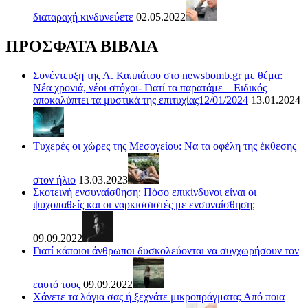
διαταραχή κινδυνεύετε
02.05.2022
ΠΡΟΣΦΑΤΑ ΒΙΒΛΙΑ
Συνέντευξη της Α. Καππάτου στο newsbomb.gr με θέμα:
Νέα χρονιά, νέοι στόχοι- Γιατί τα παρατάμε – Ειδικός
αποκαλύπτει τα μυστικά της επιτυχίας12/01/2024
13.01.2024
Τυχερές οι χώρες της Μεσογείου: Να τα οφέλη της έκθεσης
στον ήλιο
13.03.2023
Σκοτεινή ενσυναίσθηση: Πόσο επικίνδυνοι είναι οι
ψυχοπαθείς και οι ναρκισσιστές με ενσυναίσθηση;
09.09.2022
Γιατί κάποιοι άνθρωποι δυσκολεύονται να συγχωρήσουν τον
εαυτό τους
09.09.2022
Χάνετε τα λόγια σας ή ξεχνάτε μικροπράγματα; Από ποια