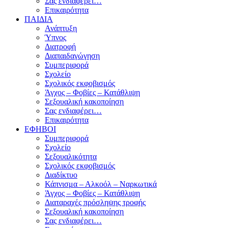
Σας ενδιαφέρει…
Επικαιρότητα
ΠΑΙΔΙΑ
Ανάπτυξη
Ύπνος
Διατροφή
Διαπαιδαγώγηση
Συμπεριφορά
Σχολείο
Σχολικός εκφοβισμός
Άγχος – Φοβίες – Κατάθλιψη
Σεξουαλική κακοποίηση
Σας ενδιαφέρει…
Επικαιρότητα
ΕΦΗΒΟΙ
Συμπεριφορά
Σχολείο
Σεξουαλικότητα
Σχολικός εκφοβισμός
Διαδίκτυο
Κάπνισμα – Αλκοόλ – Ναρκωτικά
Άγχος – Φοβίες – Κατάθλιψη
Διαταραχές πρόσληψης τροφής
Σεξουαλική κακοποίηση
Σας ενδιαφέρει…