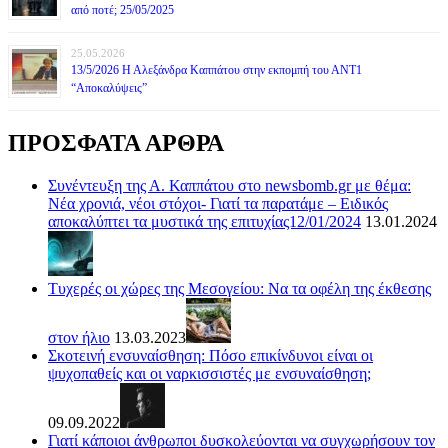
από ποτέ; 25/05/2025
25.05.2026
13/5/2026 Η Αλεξάνδρα Καππάτου στην εκπομπή του ΑΝΤ1
“Αποκαλύψεις”
ΠΡΟΣΦΑΤΑ ΑΡΘΡΑ
Συνέντευξη της Α. Καππάτου στο newsbomb.gr με θέμα:
Νέα χρονιά, νέοι στόχοι- Γιατί τα παρατάμε – Ειδικός
αποκαλύπτει τα μυστικά της επιτυχίας12/01/2024
13.01.2024
Τυχερές οι χώρες της Μεσογείου: Να τα οφέλη της έκθεσης
στον ήλιο
13.03.2023
Σκοτεινή ενσυναίσθηση: Πόσο επικίνδυνοι είναι οι
ψυχοπαθείς και οι ναρκισσιστές με ενσυναίσθηση;
09.09.2022
Γιατί κάποιοι άνθρωποι δυσκολεύονται να συγχωρήσουν τον