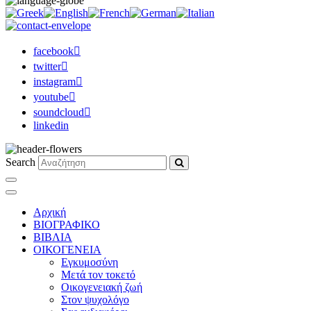
facebook
twitter
instagram
youtube
soundcloud
linkedin
Search
Αρχική
ΒΙΟΓΡΑΦΙΚΟ
ΒΙΒΛΙΑ
ΟΙΚΟΓΕΝΕΙΑ
Εγκυμοσύνη
Μετά τον τοκετό
Οικογενειακή ζωή
Στον ψυχολόγο