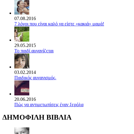
07.08.2016
7 λόγοι που είναι καλό να είστε «κακιά» μαμά!
29.05.2015
Το παιδί αυνανίζεται
03.02.2014
Παιδικός αυνανισμός.
20.06.2016
Πώς να αντιμετωπίσεις έναν ξερόλα
ΔΗΜΟΦΙΛΗ ΒΙΒΛΙΑ