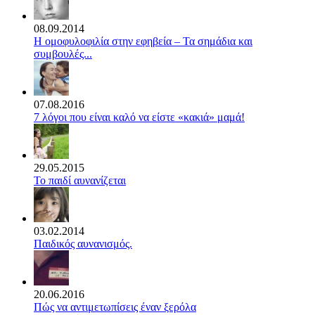
08.09.2014
Η ομοφυλοφιλία στην εφηβεία – Τα σημάδια και
συμβουλές...
07.08.2016
7 λόγοι που είναι καλό να είστε «κακιά» μαμά!
29.05.2015
Το παιδί αυνανίζεται
03.02.2014
Παιδικός αυνανισμός.
20.06.2016
Πώς να αντιμετωπίσεις έναν ξερόλα