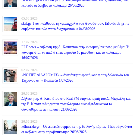
περνούν οι έφηβοι το καλοκαίρι 26/06/2026
05.08.2026
skai.gr -Γιατί νιώθουμε τη «μελαγχολία του Αυγούστου»; Ειδικός εξηγεί τι
συμβαίνει και πώς να το διαχειριστούμε 04/08/2026
17.07.2026
ΕΡΤ news – Δήλωση της Α. Καππάτου στην εκπομπή live now, με θέμα: Τι
κάνουμε όταν τα παιδιά είναι μπροστά δε μια οθόνη και το καλοκαίρι;
16/07/2026
02.07.2026
«ΝΟΤΙΕΣ ΔΙΑΔΡΟΜΕΣ» – Αναπάντητα ερωτήματα για τη δολοφονία του
15χρονου στην Καλλιθέα 1/07/2026
26.06.2026
Δήλωση της Α. Καππάτου στο Real FM στην εκπομπή του Δ. Μιχαλέλη και
της Ε. Κατσαμπέκη για τα αποτελέσματα των εξετάσεων και τα
συναισθήματα των παιδιών 21/06/2026
26.06.2026
iefimerida.gr – Οι νεανικές συμμορίες της διπλανής πόρτας -Πώς οδηγούνται
οι ανήλικοι στην παραβατικότητα 26/06/2026