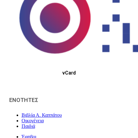
vCard
ΕΝΟΤΗΤΕΣ
Βιβλία Α. Καππάτου
Οικογένεια
Παιδιά
Έφηβοι