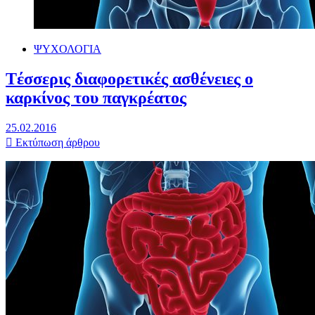
ΨΥΧΟΛΟΓΙΑ
Tέσσερις διαφορετικές ασθένειες ο
καρκίνος του παγκρέατος
25.02.2016
Εκτύπωση άρθρου