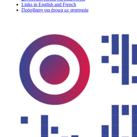
Links in English and French
Πρόσβαση για άτομα με αναπηρία