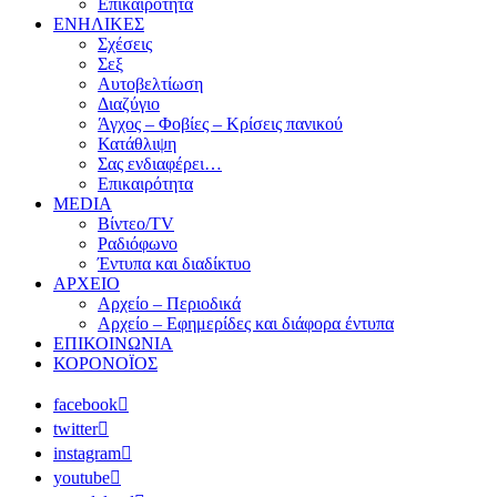
Επικαιρότητα
ΕΝΗΛΙΚΕΣ
Σχέσεις
Σεξ
Αυτοβελτίωση
Διαζύγιο
Άγχος – Φοβίες – Κρίσεις πανικού
Κατάθλιψη
Σας ενδιαφέρει…
Επικαιρότητα
MEDIA
Βίντεο/TV
Ραδιόφωνο
Έντυπα και διαδίκτυο
ΑΡΧΕΙΟ
Αρχείο – Περιοδικά
Αρχείο – Εφημερίδες και διάφορα έντυπα
ΕΠΙΚΟΙΝΩΝΙΑ
ΚΟΡΟΝΟΪΟΣ
facebook
twitter
instagram
youtube