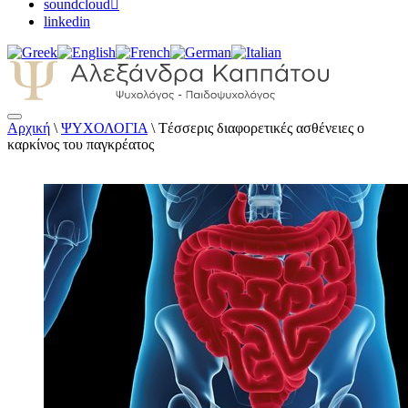
soundcloud
linkedin
Αρχική
\
ΨΥΧΟΛΟΓΙΑ
\
Tέσσερις διαφορετικές ασθένειες ο
Αλεξάνδρα Καππάτου Ψυχολόγος –
καρκίνος του παγκρέατος
Παιδοψυχολόγος