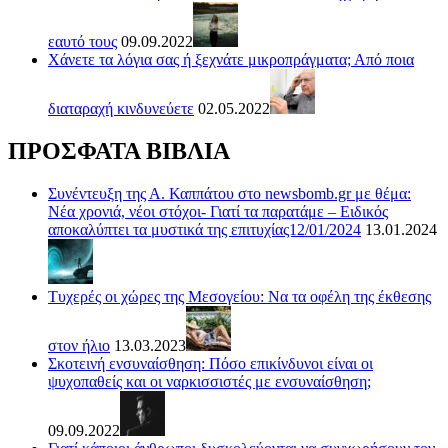
εαυτό τους
09.09.2022
Χάνετε τα λόγια σας ή ξεχνάτε μικροπράγματα; Από ποια
διαταραχή κινδυνεύετε
02.05.2022
ΠΡΟΣΦΑΤΑ ΒΙΒΛΙΑ
Συνέντευξη της Α. Καππάτου στο newsbomb.gr με θέμα:
Νέα χρονιά, νέοι στόχοι- Γιατί τα παρατάμε – Ειδικός
αποκαλύπτει τα μυστικά της επιτυχίας12/01/2024
13.01.2024
Τυχερές οι χώρες της Μεσογείου: Να τα οφέλη της έκθεσης
στον ήλιο
13.03.2023
Σκοτεινή ενσυναίσθηση: Πόσο επικίνδυνοι είναι οι
ψυχοπαθείς και οι ναρκισσιστές με ενσυναίσθηση;
09.09.2022