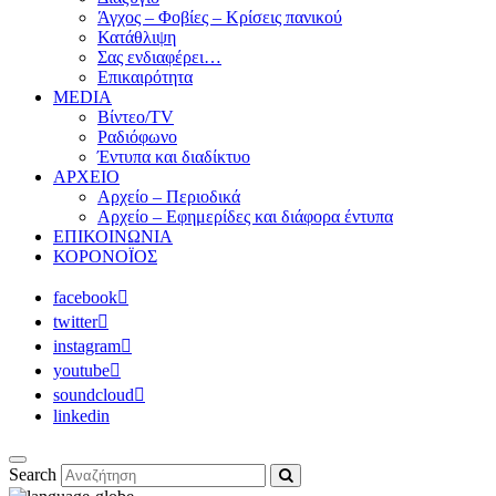
Άγχος – Φοβίες – Κρίσεις πανικού
Κατάθλιψη
Σας ενδιαφέρει…
Επικαιρότητα
MEDIA
Βίντεο/TV
Ραδιόφωνο
Έντυπα και διαδίκτυο
ΑΡΧΕΙΟ
Αρχείο – Περιοδικά
Αρχείο – Εφημερίδες και διάφορα έντυπα
ΕΠΙΚΟΙΝΩΝΙΑ
ΚΟΡΟΝΟΪΟΣ
facebook
twitter
instagram
youtube
soundcloud
linkedin
Search