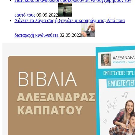
Γιατί κάποιοι άνθρωποι δυσκολεύονται να συγχωρήσουν τον
εαυτό τους
09.09.2022
Χάνετε τα λόγια σας ή ξεχνάτε μικροπράγματα; Από ποια
διαταραχή κινδυνεύετε
02.05.2022