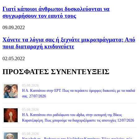
Γιατί κάποιοι άνθρωποι δυσκολεύονται να
συγχωρήσουν τον εαυτό τους
09.09.2022
Χάνετε τα λόγια σας ή ξεχνάτε μικροπράγματα; Από
ποια διαταραχή κινδυνεύετε
02.05.2022
ΠΡΟΣΦΑΤΕΣ ΣΥΝΕΝΤΕΥΞΕΙΣ
05.08.2026
Η Α. Καππάτου στην ΕΡΤ. Πως να περάσετε όμορφες διακοπές με τα παιδιά
σας. 27/07/2026
05.08.2026
Η Α. Καππάτου στο ραδιόφωνο του alpha, στην εκπομπή της Βίκυς
Καρατζαφέρη. Πως μπορούμε να διαχειριζόμαστε τις αποτυχίες 12/07/2026
05.08.2026
Newshub.gr – Podcast με την Αλεξάνδρα Καππάτου: Τέλος σχολείου, πώς