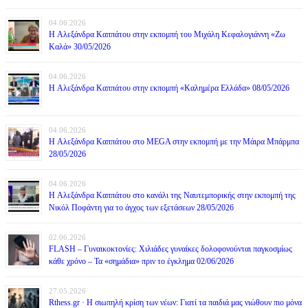
04.06.2026
H Αλεξάνδρα Καππάτου στην εκπομπή του Μιχάλη Κεφαλογιάννη «Ζω
Καλά» 30/05/2026
04.06.2026
H Αλεξάνδρα Καππάτου στην εκπομπή «Καλημέρα Ελλάδα» 08/05/2026
04.06.2026
H Αλεξάνδρα Καππάτου στο MEGA στην εκπομπή με την Μάιρα Mπάρμπα
28/05/2026
04.06.2026
H Αλεξάνδρα Καππάτου στο κανάλι της Ναυτεμπορικής στην εκπομπή της
Νικόλ Ποφάντη για το άγχος των εξετάσεων 28/05/2026
02.06.2026
FLASH – Γυναικοκτονίες: Χιλιάδες γυναίκες δολοφονούνται παγκοσμίως
κάθε χρόνο – Τα «σημάδια» πριν το έγκλημα 02/06/2026
27.05.2026
Rthess.gr · Η σιωπηλή κρίση των νέων: Γιατί τα παιδιά μας νιώθουν πιο μόνα