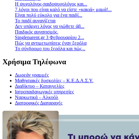
Η ψυχολόγος-παιδοψυχολόγος και...
7 λόγοι που είναι καλό να είστε «κακιά» μαμά!...
Είναι πολύ εύκολο για ένα παιδί...
Το παιδί αυνανίζεται
Δεν υπάρχει λόγος να νιώθετε άβ...
Παιδικός αυνανισμός.
Singleparent.gr 3 Φεβρουαρίου 2...
Πώς να αντιμετωπίσεις έναν ξερόλα
Το σύνδρομο του ξερόλα και πώς...
Χρήσιμα Τηλέφωνα
Δωρεάν γραμμές
Μαθησιακές δυσκολίες – Κ.Ε.Δ.Α.Σ.Υ.
Διαδίκτυο – Καταγγελίες
Ιατροπαιδαγωγικές υπηρεσίες
Ναρκωτικά – Αλκοόλ
Διατροφικές Διαταραχές