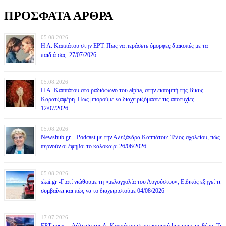
ΠΡΟΣΦΑΤΑ ΑΡΘΡΑ
05.08.2026
Η Α. Καππάτου στην ΕΡΤ. Πως να περάσετε όμορφες διακοπές με τα
παιδιά σας. 27/07/2026
05.08.2026
Η Α. Καππάτου στο ραδιόφωνο του alpha, στην εκπομπή της Βίκυς
Καρατζαφέρη. Πως μπορούμε να διαχειριζόμαστε τις αποτυχίες
12/07/2026
05.08.2026
Newshub.gr – Podcast με την Αλεξάνδρα Καππάτου: Τέλος σχολείου, πώς
περνούν οι έφηβοι το καλοκαίρι 26/06/2026
05.08.2026
skai.gr -Γιατί νιώθουμε τη «μελαγχολία του Αυγούστου»; Ειδικός εξηγεί τι
συμβαίνει και πώς να το διαχειριστούμε 04/08/2026
17.07.2026