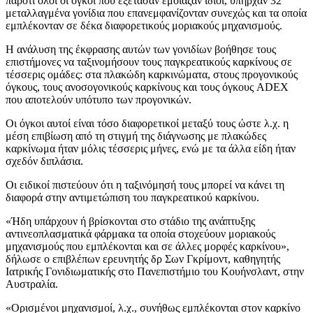
παρότι όλοι οι όγκοι που εξέτασαν έμοιαζαν ίδιοι, υπήρχαν 32
μεταλλαγμένα γονίδια που επανεμφανίζονταν συνεχώς και τα οποία
εμπλέκονταν σε δέκα διαφορετικούς μοριακούς μηχανισμούς.
Η ανάλυση της έκφρασης αυτών των γονιδίων βοήθησε τους
επιστήμονες να ταξινομήσουν τους παγκρεατικούς καρκίνους σε
τέσσερις ομάδες: στα πλακώδη καρκινώματα, στους προγονικούς
όγκους, τους ανοσογονικούς καρκίνους και τους όγκους ADEX
που αποτελούν υπότυπο των προγονικών.
Οι όγκοι αυτοί είναι τόσο διαφορετικοί μεταξύ τους ώστε λ.χ. η
μέση επιβίωση από τη στιγμή της διάγνωσης με πλακώδες
καρκίνωμα ήταν μόλις τέσσερις μήνες, ενώ με τα άλλα είδη ήταν
σχεδόν διπλάσια.
Οι ειδικοί πιστεύουν ότι η ταξινόμησή τους μπορεί να κάνει τη
διαφορά στην αντιμετώπιση του παγκρεατικού καρκίνου.
«Ήδη υπάρχουν ή βρίσκονται στο στάδιο της ανάπτυξης
αντινεοπλασματικά φάρμακα τα οποία στοχεύουν μοριακούς
μηχανισμούς που εμπλέκονται και σε άλλες μορφές καρκίνου»,
δήλωσε ο επιβλέπων ερευνητής δρ Σων Γκρίμοντ, καθηγητής
Ιατρικής Γονιδιωματικής στο Πανεπιστήμιο του Κουήνσλαντ, στην
Αυστραλία.
«Ορισμένοι μηχανισμοί, λ.χ., συνήθως εμπλέκονται στον καρκίνο